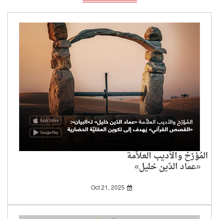
المُؤرّخ والأديب العلاَّمة
«عماد الدّين خليل»
لـ«البيان»: «القصص
القرآني» يَهدف إلى
Oct 21, 2025
تكوين العقليَّة الحضارية