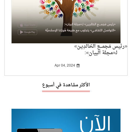
«رئيس مَجمــــع الخالدِيـن»
لـ«مجلة البيان»:
«التواصـل الثقـافــي»
يتجاوب مع طبيعة
Apr 04, 2024
هُويّتنا الإسلاميَّة
الأكثر مشاهدة في أسبوع