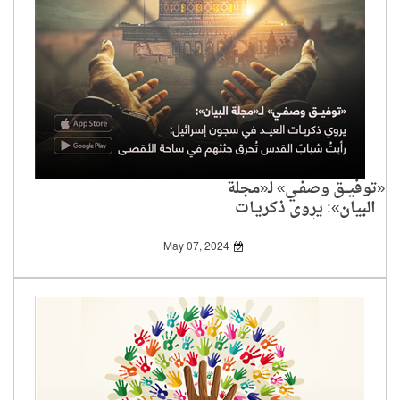
«توفيــق وصفـي» لـ«مجلة
البيان»: يروي ذكريـات
العيــد في سجون
إسرائيل
May 07, 2024