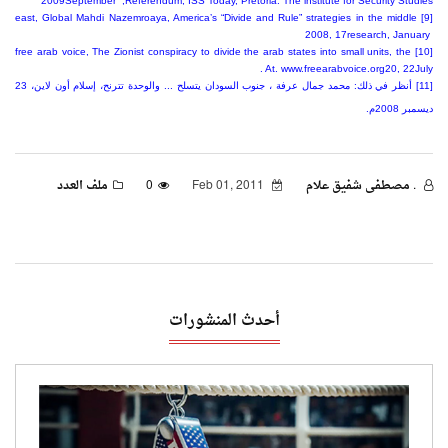
2009
September
,
Referendum, ISS Today, Pretoria: The institute for Security Studies
east, Global
Mahdi Nazemroaya, America’s “Divide and Rule” strategies in the middle
[9]
2008
,
17
research, January
free arab voice,
The Zionist conspiracy to divide the arab states into small units, the
[10]
. At. www.freearabvoice.org
20
,
22
July
[11] أنظر في ذلك: محمد جمال عرفة ، جنوب السودان يتسلح ... والوحدة تترنح، إسلام أون لاين، 23
ديسمبر 2008م.
. مصطفى شفيق علام
Feb 01, 2011
0
ملف العدد
أحدث المنشورات