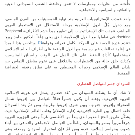
خلَّفتـه من نظريات وممارسات لا تتفق وحاضنةَ الشعب السوداني الدينية
والثقافية والسياسية والاجتماعية.
ولقد عمدت الإستراتيجيات الغربية منذ نهاية الخمسينيات من القرن الماضي،
ومع دخول جُلِّ الدول الإسلامية مرحلة الاستقلال عن الاستعمار الغربي
المباشر، عمدت تلك الإستراتيجيات إلى تطويع مبدأ «شد الأطراف»
Peripheral
doctrine
في تعاملها مع الدول الإسلامية، الذي يعني وَفْقاً للدكتور حامد ربيع:
[1]
«عدم قدرة الجسد على الحركة بكامل قدراته وقواه»
، ويتلخص هذا المبدأ
في إقامة تحالفات غير رسمية مع الدول الواقعة على أطراف العالم الإسلامي
لاستخدامها كأداة للضغط على تلك الدول في الوقت والسياق المناسبين،
وكذلك خلق حالة من الاضطرابات والقلاقل على تخوم مناطق التماس بين
بلدان العالم الإسلامي وجيرانه المحيطين به على نطاق رقعته الجغرافية
الممتدة.
السودان جسر للتواصل الحضاري:
لا شك أن ما يشكله السودان من بُعْد حضاري يتمثل في هويته الإسلامية
العربية الإفريقية، يؤهله أن يكون جسراً فعالاً للتواصل بين إفريقيا شمال
الصحراء وإفريقيا جنوبها، وبين شرق إفريقيا وغربها، ومن ثَمَّ يعد السودان
حلقة اتصال بين القارة الإفريقية (قارة الإسلام) وقلب العالم الإسلامي؛ حيث
يشكِّل طريق الحج القديم الذي يبدأ من الأطلسي غرباً وحتى الجزيرة العربية
شرقاً مروراً بمصر والسودان، رباطاً من التواصل الاجتماعي والثقافي بين أبناء
شعوب وحواضر إسلامية عدة، ومن ثَمَّ فإن استقرار السودان ووحدَته يعني
تمدده الحضاري شرقاً وغرباً وجنوباً، وهو ما يعني: أن حالة التمازج الثقافي التي