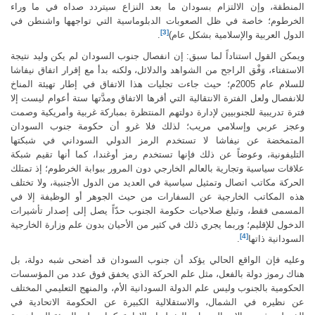
المنطقة، وإن الالتزام بسودان ما بعد النزاع سيتردد صداه في ما وراء
الخرطوم؛ خاصة في ظل الصعوبات الدبلوماسية التي تواجهها واشنطن في
[3]
الدول العربية والإسلامية بشكل عام)
.
ويمكن القول استناداً لما سبق: إن انفصال جنوب السودان لم يكن وليد نتيجة
الاستفتاء، وَفْق الراجح من الشواهد والدلائل، ولكنه بدأ مع إقرار اتفاق نيفاشا
للسلام عام 2005م؛ حيث جاءت تجليات هذا الاتفاق في إطار تهيئة المناخ
للانفصال ولعل الفترة الانتقالية التي أقرها الاتفاق ومدَّتها ستة أعوام ليست إلا
فترة تدريبية للجنوبيين لإدارة دولتهم المنتظرة بمباركة غربية وأمريكية وصمت
وعجز عربي وإسلامي مريب؛ لذلك فلا غرو أن حكومة جنوب السودان
المتمخضة عن نيفاشا لا تستخدم الرمز الدولي السوداني في شبكتها
التليفونية، وعوضاً عن ذلك فإنها تستخدم رمز أوغندا، كما أنها تقيم شبكة
علاقات سياسية وتجارية بالعالم الخارجي دون المرور ببوابة الخرطوم؛ إذ تمتلك
الحركة مكاتب اتصال وتمثيل سياسية في العديد من الدول الأجنبية، ولا تختلف
هذه المكاتب الخارجية عن السفارات من حيث الجوهر أو الوظيفة إلا في
المسمى فقط، وتبلغ صلاحيات حكومة الجنوب حدّاً يصل إلى إصدار تأشيرات
الدخول للإقليم؛ وربما يجري ذلك في كثير من الأحيان بدون علم وزارة الخارجية
[4]
السودانية ذاتها
.
وعليه فإن الواقع الحالي يؤكد أن جنوب السودان قد أضحى شبه دولة، بل
هناك رموز دولة بالفعل، مثل علم الحركة الذي يخفق فوق عدد من المؤسسات
الحكومية بالجنوب وليس علم الدولة السودانية الأم، والمنهج التعليمي المختلف
عن نظيره في الشمال، والاستقلالية الكبيرة عن الحكومة الاتحادية في