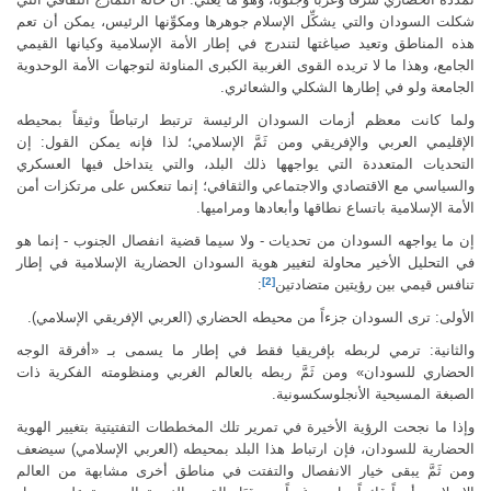
شكلت السودان والتي يشكِّل الإسلام جوهرها ومكوِّنها الرئيس، يمكن أن تعم
هذه المناطق وتعيد صياغتها لتندرج في إطار الأمة الإسلامية وكيانها القيمي
الجامع، وهذا ما لا تريده القوى الغربية الكبرى المناوئة لتوجهات الأمة الوحدوية
الجامعة ولو في إطارها الشكلي والشعائري.
ولما كانت معظم أزمات السودان الرئيسة ترتبط ارتباطاً وثيقاً بمحيطه
الإقليمي العربي والإفريقي ومن ثَمَّ الإسلامي؛ لذا فإنه يمكن القول: إن
التحديات المتعددة التي يواجهها ذلك البلد، والتي يتداخل فيها العسكري
والسياسي مع الاقتصادي والاجتماعي والثقافي؛ إنما تنعكس على مرتكزات أمن
الأمة الإسلامية باتساع نطاقها وأبعادها ومراميها.
إن ما يواجهه السودان من تحديات - ولا سيما قضية انفصال الجنوب - إنما هو
في التحليل الأخير محاولة لتغيير هوية السودان الحضارية الإسلامية في إطار
[2]
تنافس قيمي بين رؤيتين متضادتين
:
الأولى: ترى السودان جزءاً من محيطه الحضاري (العربي الإفريقي الإسلامي).
والثانية: ترمي لربطه بإفريقيا فقط في إطار ما يسمى بـ «أفرقة الوجه
الحضاري للسودان» ومن ثَمَّ ربطه بالعالم الغربي ومنظومته الفكرية ذات
الصبغة المسيحية الأنجلوسكسونية.
وإذا ما نجحت الرؤية الأخيرة في تمرير تلك المخططات التفتيتية بتغيير الهوية
الحضارية للسودان، فإن ارتباط هذا البلد بمحيطه (العربي الإسلامي) سيضعف
ومن ثَمَّ يبقى خيار الانفصال والتفتت في مناطق أخرى مشابهة من العالم