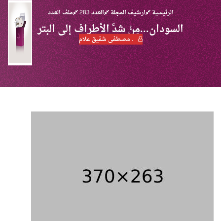
الرئيسية
ارشيف المجلة
العدد 283
ملف العدد
السودان...مِنْ شدِّ الأطراف إلى البتر
. مصطفى شفيق علام