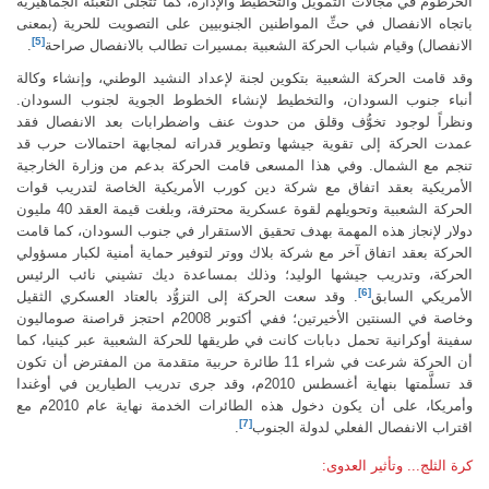
الخرطوم في مجالات التمويل والتخطيط والإدارة، كما تتجلى التعبئة الجماهيرية
باتجاه الانفصال في حثِّ المواطنين الجنوبيين على التصويت للحرية (بمعنى
[5]
الانفصال) وقيام شباب الحركة الشعبية بمسيرات تطالب بالانفصال صراحة
.
وقد قامت الحركة الشعبية بتكوين لجنة لإعداد النشيد الوطني، وإنشاء وكالة
أنباء جنوب السودان، والتخطيط لإنشاء الخطوط الجوية لجنوب السودان.
ونظراً لوجود تخوُّف وقلق من حدوث عنف واضطرابات بعد الانفصال فقد
عمدت الحركة إلى تقوية جيشها وتطوير قدراته لمجابهة احتمالات حرب قد
تنجم مع الشمال. وفي هذا المسعى قامت الحركة بدعم من وزارة الخارجية
الأمريكية بعقد اتفاق مع شركة دين كورب الأمريكية الخاصة لتدريب قوات
الحركة الشعبية وتحويلهم لقوة عسكرية محترفة، وبلغت قيمة العقد 40 مليون
دولار لإنجاز هذه المهمة بهدف تحقيق الاستقرار في جنوب السودان، كما قامت
الحركة بعقد اتفاق آخر مع شركة بلاك ووتر لتوفير حماية أمنية لكبار مسؤولي
الحركة، وتدريب جيشها الوليد؛ وذلك بمساعدة ديك تشيني نائب الرئيس
[6]
الأمريكي السابق
. وقد سعت الحركة إلى التزوُّد بالعتاد العسكري الثقيل
وخاصة في السنتين الأخيرتين؛ ففي أكتوبر 2008م احتجز قراصنة صوماليون
سفينة أوكرانية تحمل دبابات كانت في طريقها للحركة الشعبية عبر كينيا، كما
أن الحركة شرعت في شراء 11 طائرة حربية متقدمة من المفترض أن تكون
قد تسلَّمتها بنهاية أغسطس 2010م، وقد جرى تدريب الطيارين في أوغندا
وأمريكا، على أن يكون دخول هذه الطائرات الخدمة نهاية عام 2010م مع
[7]
اقتراب الانفصال الفعلي لدولة الجنوب
.
كرة الثلج... وتأثير العدوى: