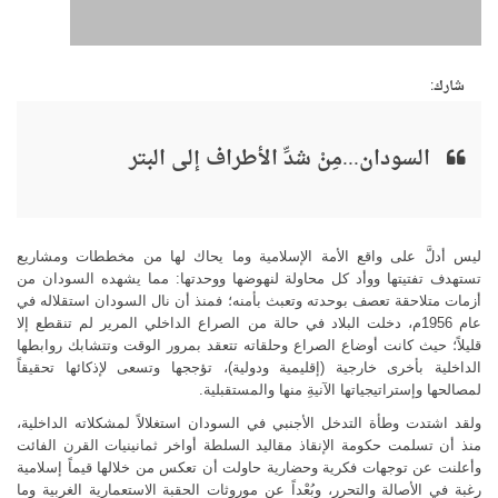
شارك:
السودان...مِنْ شدِّ الأطراف إلى البتر
ليس أدلَّ على واقع الأمة الإسلامية وما يحاك لها من مخططات ومشاريع
تستهدف تفتيتها ووأد كل محاولة لنهوضها ووحدتها: مما يشهده السودان من
أزمات متلاحقة تعصف بوحدته وتعبث بأمنه؛ فمنذ أن نال السودان استقلاله في
عام 1956م، دخلت البلاد في حالة من الصراع الداخلي المرير لم تنقطع إلا
قليلاً؛ حيث كانت أوضاع الصراع وحلقاته تتعقد بمرور الوقت وتتشابك روابطها
الداخلية بأخرى خارجية (إقليمية ودولية)، تؤججها وتسعى لإذكائها تحقيقاً
لمصالحها وإستراتيجياتها الآنيةِ منها والمستقبلية.
ولقد اشتدت وطأة التدخل الأجنبي في السودان استغلالاً لمشكلاته الداخلية،
منذ أن تسلمت حكومة الإنقاذ مقاليد السلطة أواخر ثمانينيات القرن الفائت
وأعلنت عن توجهات فكرية وحضارية حاولت أن تعكس من خلالها قيماً إسلامية
رغبة في الأصالة والتحرر، وبُعْداً عن موروثات الحقبة الاستعمارية الغربية وما