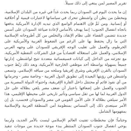
تقرير المصير لمن يبتغي إلى ذلك سبيلاً.
إن ما يحدث اليوم في السودان ربما يحدث غداً في غيره من البلدان الإسلامية،
ومخطئ من يظن أن واشنطن تتحرك في سياساتها لاعتبارات قيمية أو أخلاقية
أو إنسانية. ومن ثَمَّ فإن الاهتمام الواسع الذي تبديه الإدارة الأمريكية بدفعها
باتجاه انفصال الجنوب؛ إنما يهدف بالأساس لإعادة صياغة السودان على أسس
جديدة تتضمن القضاء على نظام الإنقاذ، والتخلص من كل أطروحاته الإسلامية
التي ما زال يحتفظ بها على الرغم من الضغوط الغربية والأمريكية على
الخرطوم، والعمل على تغليب الوجه الإفريقي للسودان على وجهه العربي
الإسلامي، والعمل على استغلاله اقتصادياً من قبل الشركات النفطية الأمريكية،
مع تجزئته من الداخل إلى كيانات فسيفسائية متعددة تتيح لواشنطن، إدارتها
جميعاً بسهولة بواسطة أحد موظفي الخارجية الأمريكية، وبعد ذلك رَبْط جنوب
السودان بالقرن الإفريقي وشرق إفريقيا وسلخه من سياقه الإسلامي. وتسعى
واشنطن في رؤيتها البعيدة إلى تطويق الدول العربية - وخاصة مصر - وحرمانها
من أي نفوذ قائم أو محتمَل داخل القارة الإفريقية، واحتواء الدولة المصرية من
الجنوب والعمل على إضعافها باعتبار أن ضعف مصر يلقي بظلاله على جل
الدول العربية لما لها من ثقل سياسي وتأثير تاريخي على محيطها الإقليمي، هذا
الأمر سيلقي بظلاله لا على الأمن القومي في مصر والسودان فحسب، بل إن
الأمر سيتعدى ذلك إلى المساس بمنظومة أمن المنطقة العربية والإسلامية
بمفهومها الشامل.
وختاماً؛ فإن مخططات تفتيت العالم الإسلامي ليست بالأمر الجديد، ولربما
يوحي انفصال جنوب السودان المنتظر ببدء موجة جديدة من موجات تنفيذ