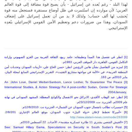
لهذا البلد - رغم بُعده عن إسرائيل - بأن يصبح قوة مضافة إلى قوة العالم
العربي؛ لأن موارده إن استُثمرت في ظل أوضاع مستقرة فستجعل منه قوة
يُحسَب لها ألف حساب؛ ولذلك لا بد من أن تعمل إسرائيل على إضعاف
السودان، وهذا من ضرورات دعم وتعظيم الأمن القومي الإسرائيلي ببُعدِه
الإستراتيجي.
[1] انظر في تفصيل هذا المبدأ وتطبيقاته: حامد ربيع، الثقافة العربية بين الغزو الصهيوني وإرادة
التكامل القومي، القاهرة، دار الموقف العربي، 1983م.
[2] لمزيد من التفاصيل بشأن هاتين الرؤيتين انظر: حسن الحاج علي، «أزمات السودان وتحديات أمن
المنطقة العربية»، في «الأمة في مواجهة مشاريع التفتيت»، التقرير الإستراتيجي السابع لمجلة البيان،
يناير 2010م، ص 163.
An
:
John Love, Daniel Werbel-Sanborn, Lance Lesher, To Guarantee The Peace
[3]
International Studies,
&
Action Strategy For A post-conflict Sudan, Center For Strategic
2004
January,
[4] انظر: عبد الوهاب الأفندي، الانزلاق نحو الانفصال والكوابح المعطلة: المشهد السوداني في نهاية
عام 2009م، الجزيرة. نت، 23/12/2009م.
[5] «مسيرات تطالب بانفصال جنوب السودان عن الشمال»، الجزيرة نت. 12/8/2010م.
[6] «أميركا تخطط لإعلان «دولة النيل» جنوب السودان، موقع العالم الإخباري. 2/8/201.
http://www.alalam-news.com/node/263089
[7] «الجيش الشعبي يشتري 11 طائرة عسكرية متقدمة»، الأحداث. 22 أغسطس 2010م.
See: Samuel Hillary Gama, Speculations on Security in South Sudan’s Post
[8]