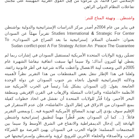
الإسلامي أمراً قائماً، بل مرغوباً من قِبَل القوى الغربية المهيمنة على مجمل
تفاعلات النظام الدولي الراهن.
واشنطن... وتهيئة المناخ للبتر:
في يناير من عام 2004م أصدر مركز الدراسات الإستراتيجية والدولية بواشنطن
Center
For
Strategic
&
International
Studies
تقريراً مهمّاً عن السودان
بعنوان: «لضمان السلام: إستراتيجية ما بعد الصراع في السودان».
To
Sudan
conflict
-
post
A
For
Strategy
Action
An
:
Peace
The
Guarantee
تضمَّن رؤية الولايات المتحدة الأمريكية لمستقبل السودان في إشارات ربما لم
يفطن لها كثيرون آنذاك؛ ولا سيما أنها سبقت اتفاقية نيفاشا الشهيرة عام
2005م التي وضعت لَبِنة الانفصال وأعطت مآلاته شرعية في أطر قانونية زائفة،
ولعلنا في هذا الإطار ننقل بعض المقتطفات من هذا التقرير نظراً لأهميته
ودلالته الإستراتيجية للتحول باتجاه بتر جنوب السودان عن دولة الوحدة
الجامعة. يقول: (إن السودان يشكل بلداً رئيساً في الحرب الأمريكية ضد
الأنظمة «الفاشلة» والنزاعات المتصلة والإرهاب في القرن الإفريقي ومنطقة
البحر الأحمر، وإذا قُدِّر للولايات المتحدة أن تفشل في اتخاذ خطوات كفيلة
بمنع السودان من الانزلاق في إطار الدول «الفاشلة»، فإن عدم الاستقرار في
الإقليم سوف يؤدي إلى تهديد المصالح الأمريكية الحيوية فيه...) ويمضي التقرير
قائلاً: (... كما أن السودان يعتبر قُطْراً مهماً لتطبيق إستراتيجية واشنطن
الهادفة إلى إدخال الديمقراطية والانفتاح في الشرق الأوسط ولا سيما بين
المجتمعات المسلمة؛ فإنهاء الحرب في السودان يهيئ الفرصة مع الشركاء
العرب والأصدقاء والحلفاء الآخرين للترويج لرؤية واشـنطن وإسـتراتيجيتها في