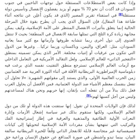
وإذا كانت بعض الاستطلاعات المستقلة حول توجهات الناخبين في جنوب
السودان قد أكدت أن نحو 70 % منهم أو يزيد يفضلون الانفصال وتأسيس دولة
[8]
مستقلة
في استفتاء تقرير المصير (الذي قد يكون أُعلِن عن نتائجه أثناء
طباعة هذا المقال)، فإن السؤال الذي يجب أن يطرح بقوة خلال المرحلة
الحالية إنما يتعلق بتأثيرات الانفصال المنتظر على الأمة الإسلامية، وكيف يمكن
مجابهة زيادة كرة الثلج التي تمثلها سابقة الانفصال في المنطقة؛ بحيث لا تنتقل
العدوى إلى دول أخرى ربما تتشابه ظروفها وأزماتها مع كثير مما يعانيه
السودان، مثل: العراق، واليمن، وباكستان، وربما تركيا... وغيرها من الدول
التي تتكون من عرقيات أو إثنيات مختلفة. الأمر الذي يمكن تسميته بمنطق
«التفجير الذاتي» للعالم الإسلامي. ولعل التقاليد الأمريكية في التعامل الداخلي
مع أزمات العالم الإسلامي تسترجع منطق التفتيت نفسه الذي برعت فيه
دبلوماسية الإمبراطورية البريطانية الآفلة في أثناء الثورة العربية ضد العثمانيين
زمن الحرب العالمية الأولى، والذي يستند إلى مقولتهم الشهيرة: «لا تحاول أن
تفعل بنفسك معظم الأشياء ضد الدولة العثمانية، فمن الأفضل أن يحاول العرب
فعل ذلك بدلاً من أن تفعله أنت بإتقان، إنها حربهم ونحن هناك لمساعدتهم
[9]
وليس من أجل كسبها لهم»
.
لذلك فإن الولايات المتحدة لن تقول: إنها ستفتت هذه الدولة أو تلك من دول
العالم الإسلامي، ولكنها ستقوم بذلك عبر سياسة إشعال الأزمات وإثارة
النعرات الأولية الطائفية والمذهبية والعرقية في إطار إستراتيجية الفك
والتركيب التي تنتهجها بشأن مفردات الأمة الإسلامية لتحويلها إلى كيانات
فسيفسائية غير متجانسة قابلة للانفجار الذاتي وَفْقاً للخبرة البريطانية سالفة
البيان، بينما تبدو واشنطن في صورة المدافع عن حقوق الإنسان وراعية حق