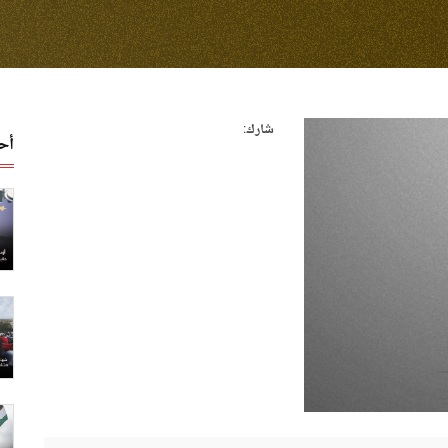
شارك:
أح