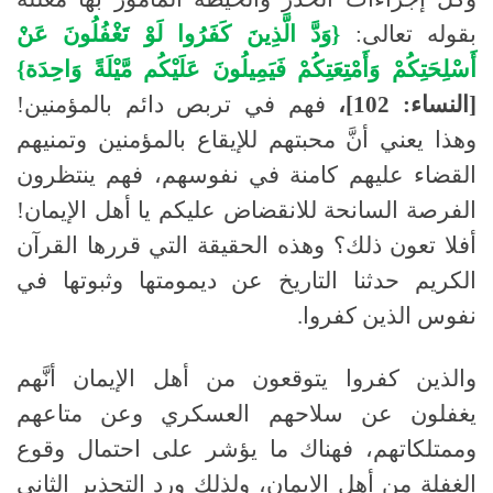
بقوله تعالى:
{وَدَّ الَّذِينَ كَفَرُوا لَوْ تَغْفُلُونَ عَنْ
أَسْلِحَتِكُمْ وَأَمْتِعَتِكُمْ فَيَمِيلُونَ عَلَيْكُم مَّيْلَةً وَاحِدَة}
[النساء: 102]،
فهم في تربص دائم بالمؤمنين!
وهذا يعني أنَّ محبتهم للإيقاع بالمؤمنين وتمنيهم
القضاء عليهم كامنة في نفوسهم، فهم ينتظرون
الفرصة السانحة للانقضاض عليكم يا أهل الإيمان!
أفلا تعون ذلك؟ وهذه الحقيقة التي قررها القرآن
الكريم حدثنا التاريخ عن ديمومتها وثبوتها في
نفوس الذين كفروا.
والذين كفروا يتوقعون من أهل الإيمان أنَّهم
يغفلون عن سلاحهم العسكري وعن متاعهم
وممتلكاتهم، فهناك ما يؤشر على احتمال وقوع
الغفلة من أهل الإيمان، ولذلك ورد التحذير الثاني