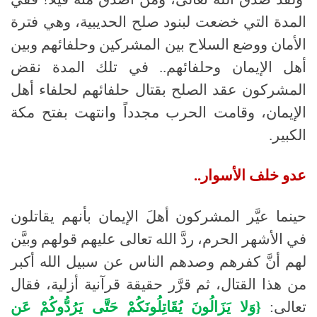
المدة التي خضعت لبنود صلح الحديبية، وهي فترة
الأمان ووضع السلاح بين المشركين وحلفائهم وبين
أهل الإيمان وحلفائهم.. في تلك المدة نقض
المشركون عقد الصلح بقتال حلفائهم لحلفاء أهل
الإيمان، وقامت الحرب مجدداً وانتهت بفتح مكة
الكبير.
عدو خلف الأسوار..
حينما عيَّر المشركون أهلَ الإيمان بأنهم يقاتلون
في الأشهر الحرم، ردَّ الله تعالى عليهم قولهم وبيَّن
لهم أنَّ كفرهم وصدهم الناس عن سبيل الله أكبر
من هذا القتال، ثم قرَّر حقيقة قرآنية أزلية، فقال
تعالى:
{وَلا يَزَالُونَ يُقَاتِلُونَكُمْ حَتَّى يَرُدُّوكُمْ عَن