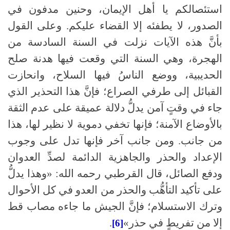
استئصالكم يا أهل الإيمان، وحنين مدفون في
الصدور، لا يطفئه إلا القضاء عليكم. وعلى القول
بأنَّ هذه الآيات نزلت في السنة السادسة من
الهجرة، وهي السنة التي وقعت فيها هدنة صلح
الحديبية، ووضع الناسُ فيها السلاح، وانحازت
القبائل إلى طرفي الصراع؛ فإنَّ هذا التحذير الذي
جاء في وقتٍ آمن يدلُّ دلالة عميقة على عدم الثقة
بالأوضاع الآمنة؛ فإنها تخفي دموية لا نظير لها، هذا
من جانب. ومن جانب آخر فإنها تدل على وجوب
الإعداد والحذر والجاهزية الدائمة لصدِّ العدوان
ودفع الصائل، قال القرطبي رحمه الله: «وهذا يدلُّ
على تأكيد التأهُّب والحذر من العدو في كل الأحوال
وترك الاستسلام؛ فإنَّ الجيش ما جاءه مصاب قط
إلا من تفريطٍ في حذر»
.
[6]