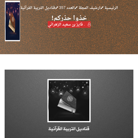
الرئيسية
ارشيف المجلة
العدد 357
قناديل التربية القرآنية
خذوا حذركم!
. فايز بن سعيد الزهراني