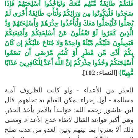
فَلْتَقُمْ طَائِفَةٌ مِّنْهُم مَّعَكَ وَلْيَأْخُذُوا أَسْلِحَتَهُمْ فَإذَا
سَجَدُوا فَلْيَكُونُوا مِن وَرَائِكُمْ وَلْتَأْتِ طَائِفَةٌ أُخْرَى لَمْ
يُصَلُّوا فَلْيُصَلُّوا مَعَكَ وَلْيَأْخُذُوا حِذْرَهُمْ وَأَسْلِحَتَهُمْ وَدَّ
الَّذِينَ كَفَرُوا لَوْ تَغْفُلُونَ عَنْ أَسْلِحَتِكُمْ وَأَمْتِعَتِكُمْ
فَيَمِيلُونَ عَلَيْكُم مَّيْلَةً وَاحِدَةً وَلا جُنَاحَ عَلَيْكُمْ إن كَانَ
بِكُمْ أَذًى مِّن مَّطَرٍ أَوْ كُنتُم مَّرْضَى أَن تَضَعُوا
أَسْلِحَتَكُمْ وَخُذُوا حِذْرَكُمْ إنَّ اللَّهَ أَعَدَّ لِلْكَافِرِينَ عَذَابًا
مُّهِينًا}
[النساء: 102].
الحذر من الأعداء - ولو كانت الظروف آمنة
مسالمة - أول إجراء يمكن القيام به تجاههم. قال
ابن عاشور رحمه الله: «وابتدأ بالأمر بأخذ الحذر.
وهي أكبر قواعد القتال لاتقاء خدع الأعداء. ومعنى
ذلك ألا يغتروا بما بينهم وبين العدو من هدنة صلح