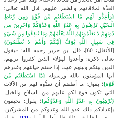
العدَّة لملاقاتهم والظفر عليهم
.
قال الله تعالى
:
{
وَأَعِدُّوا
لَهُم
مَّا
اسْتَطَعْتُم
مِّن
قُوَّةٍ
وَمِن
رِّبَاطِ
الْـخَيْلِ
تُرْهِبُونَ
بِهِ
عَدُوَّ
اللَّهِ
وَعَدُوَّكُمْ
وَآخَرِينَ
مِن
دُونِهِمْ
لا
تَعْلَمُونَهُمُ
اللَّهُ
يَعْلَمُهُمْ
وَمَا
تُنفِقُوا
مِن
شَيْءٍ
فِي
سَبِيلِ
اللَّهِ
يُوَفَّ
إلَيْكُمْ
وَأَنتُمْ
لا
تُظْلَمُونَ
}
[
الأنفال
:
60
].
قال ابن جرير رحمه الله
:
«يقول
تعالى ذكره
:
وأعدوا لهؤلاء الذين كفروا بربهم،
الذين بينكم وبينهم عهد، إذا خفتم خيانتهم وغدرهم
أيها المؤمنون بالله ورسوله
{
مَّا
اسْتَطَعْتُم
مِّن
قُوَّة
}
؛ يقول
:
ما أطقتم أن تعدُّوه لهم من الآلات
التي تكون قوة لكم عليهم من السلاح والخيل
.
{
تُرْهِبُونَ
بِهِ
عَدُوَّ
اللَّهِ
وَعَدُوَّكُم
}
؛ يقول
:
تخيفون
بإعدادكم ذلك عدو الله وعدوكم من المشركين
.
وبنحو ما قلنا في ذلك قال أهل التأويل»
.
وقوله
[13]