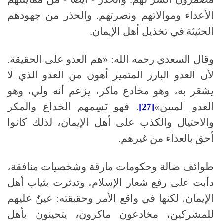
الأعداء وموالاتهم ونصرتهم
.
والحذر من جهودهم
الحثيثة في تخذيل أهل الإيمان
.
وقال السعدي رحمه الله
:
«هم العدو على الحقيقة
.
لأن العدو البارز المتميز أهون من العدو الذي لا
يشعَر به، وهو مخادع ماكر، يزعم أنه ولي، وهو
العدو المبين»
.
فهو يَسِمهم الخداع والمكر
[27]
والاحتيال والكذب على أهل الإيمان، لذلك كانوا
أحق بالعداء من غيرهم
.
طوائف ضالة وحكومات مارقة وشخصيات منافقة،
دأبت على رفع شعار الإسلام، وتدثرت بثياب أهل
الإيمان، لكنها في واقع الأمر وحقيقته
:
عينٌ عليهم
للمشركين، مخادعون ماكرون، يتحينون بأهل