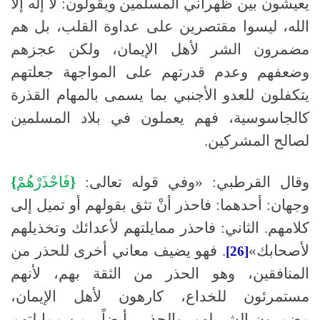
يعيشون بين ظهراني المسلمين ويقولون
:
لا إله إلا
الله، ليسوا مقتصرين على عداوة القلب، بل هم
مضمرون الشر لأهل الإيمان، ولكن عجزهم
وضعفهم وعدم قدرتهم على المواجهة جعلتهم
يتكفلون للعدو الأجنبي بما يسمى بالمهام القذرة
كالجاسوسية، فهم يعملون في بلاد المسلمين
لصالح المشركين
.
وقال القرطبي
:
«وفي قوله تعالى
:
{
فَاحْذَرْهُمْ
}
وجهان
:
أحدهما
:
فاحذر أنْ تثق بقولهم أو تميل إلى
كلامهم
.
الثاني
:
فاحذر ممايلتهم لأعدائك وتخذيلهم
لأصحابك»
.
فهو يضيف معاني أخرى للحذر من
[26]
المنافقين، وهو الحذر من الثقة بهم، لأنهم
مستمرئون للخداع، كارهون لأهل الإيمان،
مضمرون الشر لهم
.
والحذر
-
أيضاً
-
من ممايلتهم