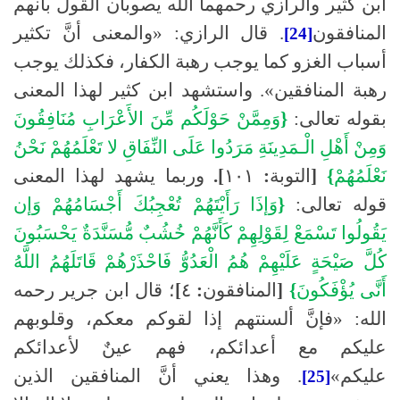
ابن كثير والرازي رحمهما الله يصوبان القول بأنهم
المنافقون
.
قال الرازي
:
«والمعنى أنَّ تكثير
[24]
أسباب الغزو كما يوجب رهبة الكفار، فكذلك يوجب
رهبة المنافقين»
.
واستشهد ابن كثير لهذا المعنى
بقوله تعالى
:
{
وَمِمَّنْ
حَوْلَكُم
مِّنَ
الأَعْرَابِ
مُنَافِقُونَ
وَمِنْ
أَهْلِ
الْـمَدِينَةِ
مَرَدُوا
عَلَى
النِّفَاقِ
لا
تَعْلَمُهُمْ
نَحْنُ
نَعْلَمُهُمْ
}
[
التوبة
:
١٠١
].
وربما يشهد لهذا المعنى
قوله تعالى
:
{
وَإذَا
رَأَيْتَهُمْ
تُعْجِبُكَ
أَجْسَامُهُمْ
وَإن
يَقُولُوا
تَسْمَعْ
لِقَوْلِهِمْ
كَأَنَّهُمْ
خُشُبٌ
مُّسَنَّدَةٌ
يَحْسَبُونَ
كُلَّ
صَيْحَةٍ
عَلَيْهِمْ
هُمُ
الْعَدُوُّ
فَاحْذَرْهُمْ
قَاتَلَهُمُ
اللَّهُ
أَنَّى
يُؤْفَكُونَ
}
[
المنافقون
:
٤
]
؛
قال ابن جرير رحمه
الله
:
«فإنَّ ألسنتهم إذا لقوكم معكم، وقلوبهم
عليكم مع أعدائكم، فهم عينٌ لأعدائكم
عليكم»
.
وهذا يعني أنَّ المنافقين الذين
[25]