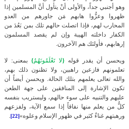
وهو أجنبي جداً، والأولى أنْ يتأول أنَّ المسلمين إذا
ظهروا وعزُّوا هابهم مَن جاورهم من العدو
المحارب لهم، فإذا اتصلت حالهم تلك بمن بَعُدَ من
الكفار داخلته الهيبة وإن لم يقصد المسلمون
إرهابهم، فأولئك هم الآخرون
.
ويحسن أن يقدر قوله
{
لا
تَعْلَمُونَهُمُ
}
بمعنى
:
لا
تعلمونهم فازعين راهبين، ولا تظنون ذلك بهم،
والله تعالى يعلمهم بتلك الحالة
.
ويحسن أيضاً أن
تكون الإشارة إلى المنافقين على جهة الطعن
عليهم والتنبيه على سوء حالهم، وليستريب بنفسه
كلُّ من يعلم منها نفاقاً إذا سمع الآية، ولفزعهم
ورهبتهم غناءٌ كثير في ظهور الإسلام وعلوه»
.
[22]