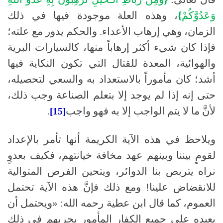
وَعَدُوَّكُمْ
}
، وهذه العلة موجودة فيها في ذلك
الزمان، وهي إرهاب الأعداء
.
والحكم يدور مع علته؛
فإذا كان شيء أكثر إرهاباً منها، كالسيارات البرية
والهوائية، المعدة للقتال التي تكون النكاية فيها
أشد؛ كان مأموراً بالاستعداد به والسعي لتحصيله،
حتى إنه إذا لم يوجد إلا بتعلم الصناعة وجب ذلك،
لأنَّ ما لا يتم الواجب إلا به فهو واجب
.
[15]
ويلاحظ في هذه الآية الكريمة أنها تأمر بالإعداد
لقومٍ بيننا وبينهم عهد مخافة خيانتهم، فكيف بعدوٍ
نراه يتربص بنا الدوائر، ويتحين الفرص المتوالية
للانقضاض علينا
!
ومع ذلك فإنَّ هذه الآية تحتمل
العموم، كما قال ابن عطية رحمه الله
:
«ويحتمل أن
يعيده على جميع الكفار المأمور بحربهم في ذلك