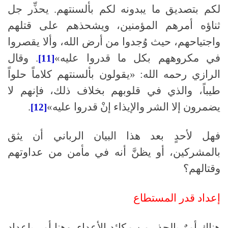
لكم بتصديق ما يبدونه لكم بألسنتهم. يحذِّر جل
ثناؤه أمرهم المؤمنين، ويشحذهم على قتلهم
واجتياحهم، حيث وُجدوا من أرض الله، وألا يقصروا
في مكروههم بكل ما قدروا عليه»
. وقال
[11]
الرازي رحمه الله: «يقولون بألسنتهم كلاماً حلواً
طيباً، والذي في قلوبهم بخلاف ذلك، فإنهم لا
يضمرون إلا الشر والإيذاء إنْ قدروا عليه»
.
[12]
فهل لأحدٍ بعد هذا البيان الرباني أن يثق
بالمشركين، أو يظنَّ أنه في مأمن من عداوتهم
وقتالهم؟
إعداد
قدر
المستطاع
هناك أمرٌ بالحذر من مكائد الأعداء
.
وهنا أمر بإعداد