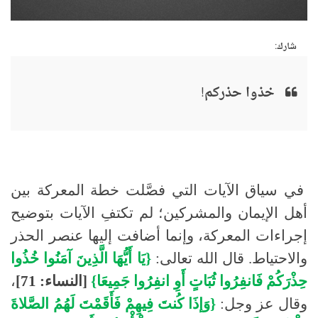
شارك:
خذوا حذركم!
في سياق الآيات التي فصَّلت خطة المعركة بين
أهل الإيمان والمشركين؛ لم تكتفِ الآيات بتوضيح
إجراءات المعركة، وإنما أضافت إليها عنصر الحذر
والاحتياط. قال الله تعالى:
{يَا أَيُّهَا الَّذِينَ آمَنُوا خُذُوا
حِذْرَكُمْ فَانفِرُوا ثُبَاتٍ أَوِ انفِرُوا جَمِيعَا}
[النساء: 71]
،
وقال عز وجل:
{وَإذَا كُنتَ فِيهِمْ فَأَقَمْتَ لَهُمُ الصَّلاةَ