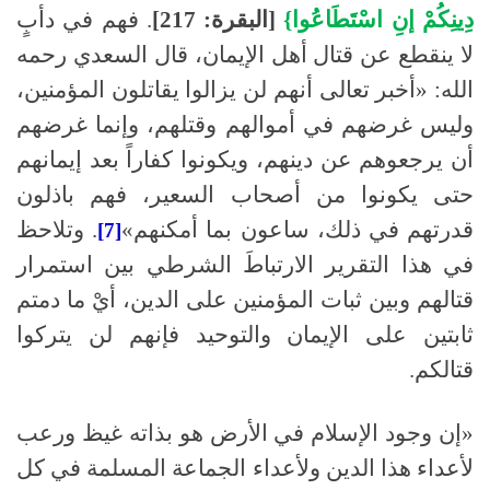
دِينِكُمْ إنِ اسْتَطَاعُوا}
[البقرة: 217]
. فهم في دأبٍ
لا ينقطع عن قتال أهل الإيمان، قال السعدي رحمه
الله: «أخبر تعالى أنهم لن يزالوا يقاتلون المؤمنين،
وليس غرضهم في أموالهم وقتلهم، وإنما غرضهم
أن يرجعوهم عن دينهم، ويكونوا كفاراً بعد إيمانهم
حتى يكونوا من أصحاب السعير، فهم باذلون
قدرتهم في ذلك، ساعون بما أمكنهم»
. وتلاحظ
[7]
في هذا التقرير الارتباطَ الشرطي بين استمرار
قتالهم وبين ثبات المؤمنين على الدين، أيْ ما دمتم
ثابتين على الإيمان والتوحيد فإنهم لن يتركوا
قتالكم.
«إن وجود الإسلام في الأرض هو بذاته غيظ ورعب
لأعداء هذا الدين ولأعداء الجماعة المسلمة في كل