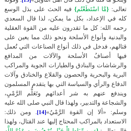
تعالى
:
{
مَّا
اسْتَطَعْتُم
}
فيه الحث على بذل الوسع
كله في الإعداد، بكل ما يمكن، لذا قال السعدي
رحمه الله
:
كل ما تقدرون عليه من القوة العقلية
والبدنية وأنواع الأسلحة ونحو ذلك مما يعين على
قتالهم، فدخل في ذلك أنواع الصناعات التي تُعمل
فيها أصنافُ الأسلحة والآلات من المدافع
والرشاشات والبنادق والطيارات الجوية والمراكب
البرية والبحرية والحصون والقلاع والخنادق وآلات
الدفاع والرأي والسياسة التي بها يتقدم المسلمون
ويندفع عنهم به شر أعدائهم وتَعَلُّم الرَّمْيِ،
والشجاعة والتدبير، ولهذا قال النبي
صلى الله عليه
وسلم: «
ألا إن القوة الرَّمْيُ
»
.
ومن ذلك
:
[14]
الاستعداد بالمراكب المحتاج إليها عند القتال، ولهذا
قال تعالى
:
{
وَمِن
رِّبَاطِ
الْـخَيْلِ
تُرْهِبُونَ
بِهِ
عَدُوَّ
اللَّهِ