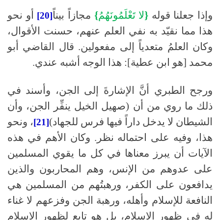
وإذا جعلنا قوله
{
لا
تَعْلَمُونَهُمُ
}
مجازاً بيناً
أو نحو
[20]
هذا مما نقيّد به نفي العلم عنهم، حسنت الأقوال،
وكان العلمُ متعدياً إلى مفعولين
.
قال القاضي أبو
محمد
[
هو ابن عطية
]:
هذا الوجه أشبه عندي
.
ورجح الطبري أنَّ الإشارةَ إلى الجن، وأسند في
ذلك ما روي من أن (صهيل الخيل ينفِّر الجن، وأن
الشيطان لا يدخل داراً فيها فرس للجهاد)
، ونحو
[21]
هذا، وفيه على احتماله نظر
.
وكان الأهم في هذه
الآيات أن يبرز معناها في كل ما يقوي المسلمين
على عدوهم من الإنس، وهم المحاربون والذين
يدافعون على الكفر، ورهبتُهم من المسلمين هي
النافعة للإسلام وأهله، ورهبة الجن وفزعهم لا غناء
له في ظهور الإسلام، بل هو تابع لظهور الإسلام