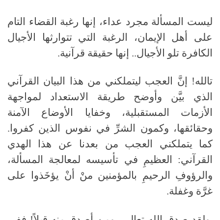
ليست المسألة مجرد عداء، إنها رغبة القضاء التام
على أهل الإيمان، الرغبة التي تتوارثها الأجيال
الكافرة تلو الأجيال.. إنها حقيقة قرآنية.
تالله! إنَّ العجب ليتملكني من هذا البيان القرآني
الذي بيَّن وأوضح طريقة الاستعداد لمواجهة
الأزمات المستقبلية، وخفايا الأوضاع الآمنة
وحقائقها، وكمون الشرِّ في نفوس الذين كفروا.
كما يتملكني العجب من بعدنا عن هذا الهدي
القرآني: العظيمِ في تأسيسه لمعالجة المسألة،
والرؤوفِ الرحيمِ بالمؤمنين منْ أنْ يؤخَذوا على
غرَّة وغفلة.
ولقد صدق الله تعالى، ومن أصدق منه قيلاً! ففي