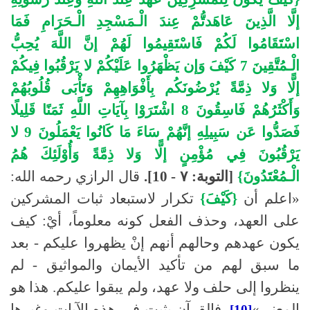
إلَّا الَّذِينَ عَاهَدتُّمْ عِندَ الْـمَسْجِدِ الْـحَرَامِ فَمَا
اسْتَقَامُوا لَكُمْ فَاسْتَقِيمُوا لَهُمْ إنَّ اللَّهَ يُحِبُّ
الْـمُتَّقِينَ 7 كَيْفَ وَإن يَظْهَرُوا عَلَيْكُمْ لا يَرْقُبُوا فِيكُمْ
إلًّا وَلا ذِمَّةً يُرْضُونَكُم بِأَفْوَاهِهِمْ وَتَأْبَى قُلُوبُهُمْ
وَأَكْثَرُهُمْ فَاسِقُونَ 8 اشْتَرَوْا بِآيَاتِ اللَّهِ ثَمَنًا قَلِيلًا
فَصَدُّوا عَن سَبِيلِهِ إنَّهُمْ سَاءَ مَا كَانُوا يَعْمَلُونَ 9 لا
يَرْقُبُونَ فِي مُؤْمِنٍ إلًّا وَلا ذِمَّةً وَأُوْلَئِكَ هُمُ
الْـمُعْتَدُونَ}
[التوبة: ٧ - 10].
قال الرازي رحمه الله:
«اعلم أن
{كَيْفَ}
تكرار لاستبعاد ثبات المشركين
على العهد، وحذف الفعل كونه معلوماً، أيْ: كيف
يكون عهدهم وحالهم أنهم إنْ يظهروا عليكم - بعد
ما سبق لهم من تأكيد الأيمان والمواثيق - لم
ينظروا إلى حلف ولا عهد، ولم يبقوا عليكم. هذا هو
المعنى»
. فالقرآن يثبت في هذه الآيات وغيرها
[10]