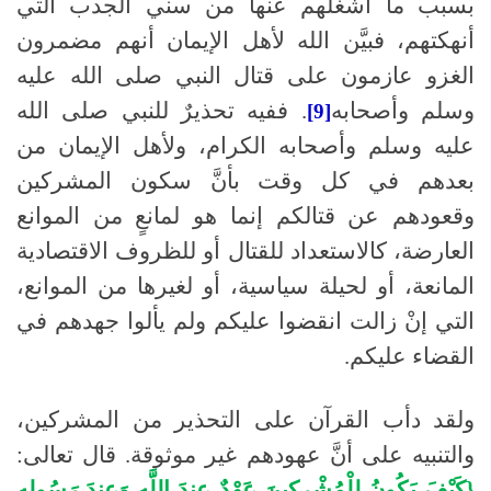
بسبب ما أشغلهم عنها من سني الجدب التي
أنهكتهم، فبيَّن الله لأهل الإيمان أنهم مضمرون
الغزو عازمون على قتال النبي صلى الله عليه
وسلم وأصحابه
. ففيه تحذيرٌ للنبي صلى الله
[9]
عليه وسلم وأصحابه الكرام، ولأهل الإيمان من
بعدهم في كل وقت بأنَّ سكون المشركين
وقعودهم عن قتالكم إنما هو لمانعٍ من الموانع
العارضة، كالاستعداد للقتال أو للظروف الاقتصادية
المانعة، أو لحيلة سياسية، أو لغيرها من الموانع،
التي إنْ زالت انقضوا عليكم ولم يألوا جهدهم في
القضاء عليكم.
ولقد دأب القرآن على التحذير من المشركين،
والتنبيه على أنَّ عهودهم غير موثوقة. قال تعالى:
{كَيْفَ يَكُونُ لِلْمُشْرِكِينَ عَهْدٌ عِندَ اللَّهِ وَعِندَ رَسُولِهِ