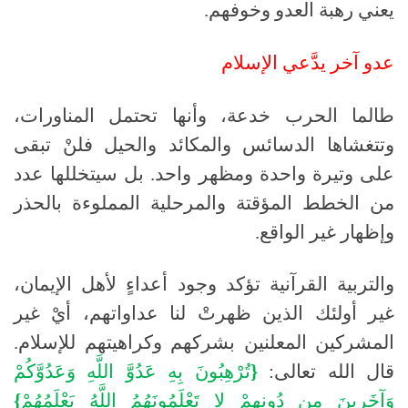
يعني رهبة العدو وخوفهم
.
عدو
آخر
يدَّعي
الإسلام
طالما الحرب خدعة، وأنها تحتمل المناورات،
وتتغشاها الدسائس والمكائد والحيل فلنْ تبقى
على وتيرة واحدة ومظهر واحد
.
بل سيتخللها عدد
من الخطط المؤقتة والمرحلية المملوءة بالحذر
وإظهار غير الواقع
.
والتربية القرآنية تؤكد وجود أعداءٍ لأهل الإيمان،
غير أولئك الذين ظهرتْ لنا عداواتهم، أيْ غير
المشركين المعلنين بشركهم وكراهيتهم للإسلام
.
قال الله تعالى
:
{
تُرْهِبُونَ
بِهِ
عَدُوَّ
اللَّهِ
وَعَدُوَّكُمْ
وَآخَرِينَ
مِن
دُونِهِمْ
لا
تَعْلَمُونَهُمُ
اللَّهُ
يَعْلَمُهُمْ
}