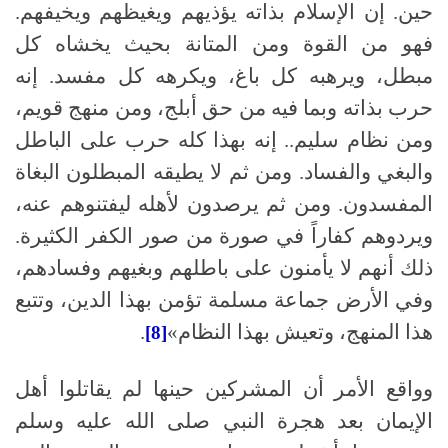
حين. إن الإسلام بذاته يؤذيهم ويغيظهم ويخيفهم.
فهو من القوة ومن المتانة بحيث يخشاه كل
مبطل، ويرهبه كل باغ، ويكرهه كل مفسد. إنه
حرب بذاته وبما فيه من حق أبلج، ومن منهج قويم،
ومن نظام سليم.. إنه بهذا كله حرب على الباطل
والبغي والفساد. ومن ثم لا يطيقه المبطلون البغاة
المفسدون. ومن ثم يرصدون لأهله ليفتنوهم عنه،
ويردوهم كفاراً في صورة من صور الكفر الكثيرة.
ذلك أنهم لا يأمنون على باطلهم وبغيهم وفسادهم،
وفي الأرض جماعة مسلمة تؤمن بهذا الدين، وتتبع
هذا المنهج، وتعيش بهذا النظام»
.
[8]
وواقع الأمر أن المشركين حينها لم يقاتلوا أهل
الإيمان بعد هجرة النبي صلى الله عليه وسلم