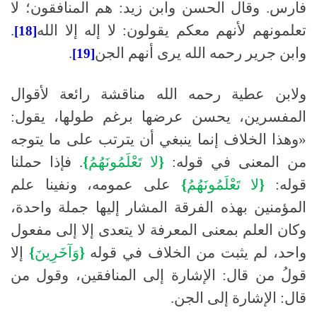
فارس
.
وقال الحسن وابن زيد
:
هم المنافقون؛ لا
تعلمونهم لأنهم معكم يقولون
:
لا إله إلا الله
.
[18]
وابن جرير رحمه الله يرى أنهم الجن
.
[19]
ولابن عطية رحمه الله مناقشة رائعة لأقوال
المفسرين، يحسن عرضها برغم طولها، يقول
:
«وهذا الخلاف إنما ينبغي أن يترتب على ما يتوجه
من المعنى في قوله
:
{
لا
تَعْلَمُونَهُمُ
}
.
فإذا حملنا
قوله
:
{
لا
تَعْلَمُونَهُمُ
}
على عمومه، ونفينا علم
المؤمنين بهذه الفرقة المشار إليها جملة واحدة،
وكان العلم بمعنى المعرفة لا يتعدى إلا إلى مفعول
واحد، لم يثبت من الخلاف في قوله
{
وَآخَرِينَ
}
إلا
قولُ من قال
:
الإشارة إلى المنافقين، وقول من
قال
:
الإشارة إلى الجن
.