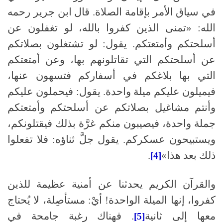
في سياق الأمر بإقامة الصلاة. قال ابن جرير رحمه
الله: «تمنى الذين كفروا بالله، لو تغفلون عن
أسلحتكم وأمتعتكم. يقول: لو تشتغلون بصلاتكم
عن أسلحتكم التي تقاتلونهم بها، وعن أمتعتكم
التي بها بلاغكم في أسفاركم فتسهون عنها،
فيميلون عليكم ميلة واحدة. يقول: فيحملون عليكم
وأنتم مشاغيل بصلاتكم عن أسلحتكم وأمتعتكم
جملة واحدة، فيصيبون منكم غرَّة بذلك فيقتلونكم،
ويستبيحون عسكركم. يقول جلَّ ثناؤه: فلا تفعلوا
ذلك بعد هذا»
.
[4]
والقرآن الكريم يحدثنا عن أمنية عظيمة للذين
كفروا، إنها الميلة الواحدة! أيْ: مستأصِلة، لا يُحتاج
معها إلى ثانية
. فهناك رغبة جامحة في
[5]