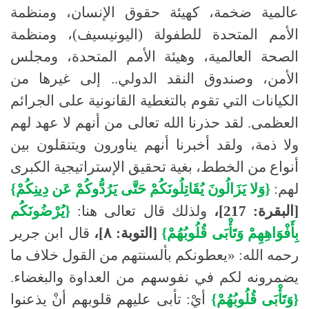
عالمية ضخمة، كهيئة حقوق الإنسان، ومنظمة
الأمم المتحدة للطفولة (اليونيسيف)، ومنظمة
الصحة العالمية، وهيئة الأمم المتحدة، ومجلس
الأمن، وصندوق النقد الدولي.. إلى غيرها من
الكيانات التي تقوم بالتغطية القانونية على الجرائم
العظمى. لقد حذرنا الله تعالى من أنهم لا عهد لهم
ولا ذمة، ولقد أخبرنا أنهم يناورون ويتنقلون بين
أنواع من الخطط، بغية تحقيق الإستراتيجية الكبرى
لهم:
{وَلا يَزَالُونَ يُقَاتِلُونَكُمْ حَتَّى يَرُدُّوكُمْ عَن دِينِكُمْ}
[البقرة: 217]،
ولذلك قال تعالى هنا:
{يُرْضُونَكُم
بِأَفْوَاهِهِمْ وَتَأْبَى قُلُوبُهُمْ}
[التوبة: ٨]،
قال ابن جرير
رحمه الله: «يعطونكم بألسنتهم من القول خلاف ما
يضمرونه لكم في نفوسهم من العداوة والبغضاء.
{وَتَأْبَى قُلُوبُهُمْ}
أيْ: تأبى عليهم قلوبهم أنْ يذعنوا