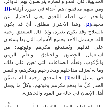
الحديبية، فإنَّ العدو وأنصاره يتربصون بهم الدوائر،
ومن بينهم منافقون هم أعداء في صورة أولياء»
.
[1]
والحذر في أصله اللغوي يعني الاحتراز عن
مخيف
. وهذا الاحتراز مطلق، أيْ قد يكون
[2]
بالسلاح وقد يكون بغيره، ولذا قال السعدي رحمه
الله: «يشمل الأخذ بجميع الأسباب التي بها يستعان
على قتالهم ويُستدفَع مكرهم وقوتهم؛ من
استعمال الحصون والخنادق، وتعلُّم الرمي
والرُّكوب، وتعلُّم الصناعات التي تعين على ذلك،
وما به يُعرَف مداخلهم ومخارجهم ومكرهم، والنفير
في سبيل الله»
. فالسعدي رحمه الله يضمِّن
[3]
الحذر كلَّ ما يدفع مكرهم وقوتهم، وكلَّ ما يجعل
أهل الإيمان في حالة من القوة والجاهزية.
وكل إجراءات الحذر والحَيطة المأمور بها معلَّلة