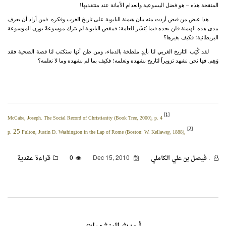
المنقحة هذه – هو فضل اليسوعية وانعدام الأمانة عند منتقديها!
هذا غيض من فيض أردت منه بيان هيمنة البابوية على تاريخ الغرب وفكره. فمن أراد أن يعرف
مدى هذه الهيمنة فلن يجده فيما يُنشَر للعامة؛ فمقص البابوية لم يترك موسوعةً بوزن الموسوعة
البريطانية؛ فكيف بغيرها؟
لقد كُتِب التاريخ الغربي لنا بأيدٍ ملطخة بالدماء، ومن ظن أنها ستكتب لنا قصة الضحية فقد
وَهِم. فها نحن نشهد تزويراً لتاريخ نشهده ونعلمه؛ فكيف بما لم نشهده وما لا نعلمه؟
[1]
McCabe, Joseph. The Social Record of Christianity (Book Tree, 2000), p. 4
[2]
25
p.
Fulton, Justin D. Washington in the Lap of Rome (Boston: W. Kellaway, 1888),
. فيصل بن علي الكاملي
Dec 15, 2010
0
قراءة عقدية