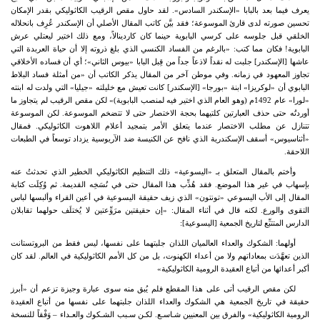
يعرف فيما بعد بالبابا «الإسكندر السادس». لقد حاول مقص الرقيب الكاثوليكي بقدر الإمكان
تحسين صورته لدى قارئ الموسوعة؛ فقد بيَّن كاتب المقال الأصلي أن الإسكندر عُرِف بانحلاله
الخلقي قبل جلوسه على كرسي البابوية حينما كان كاردينالاً، ومع ذلك اختير ليعتلي عرش
البابوية! فكان مما كتب: «بالرغم من الفساد الكنسي الذي بلغ ذروته إلا أن حياة العربدة التي
عاشها [الإسكندر] جلبت له نقداً لاذعاً جداً من قِبل البابا «بيوس الثاني»؛ أي أن فساده الأخلاقي
تجاوز المعهود في زمانه. وفي موطن آخر من المقال يذكر الكاتب أن «من أمثلة فساد البلاط
البابوي أن «لوكريزا» ابنة «بورجا» [الإسكندر] كانت تعيش مع خليلته «جيليا» التي ولدت له ابنته
«لورا» عام 1492م (وهو العام الذي اختير فيه لمنصب البابوية)» لكن مقص الرقيب لم يتجاوز ما
أوردتُه حتى حذف العبارتين كلتيهما بحجة الاختصار حتى لا تتضخم الموسوعة. لكن الموسوعة
تتنازل عن مطلب الاختصار عندما يتعلق الأمر بتمجيد أعلام اللاهوت الكاثوليكي. فمقال
«أثناسيوس» أسقف الإسكندرية الذي نافح عن الكنيسة ضد الآريوسية يزداد توسعاً في الطبعات
اللاحقة.
وأختم بالمقال المتعلق بـ «اليسوعية» ذلك التنظيم الكاثوليكي الخطير الذي تحدثتُ عنه
بإسهاب في غير هذا الموضع. فقد هُذِّب هذا المقال حتى في نُسَخِه القديمة. ثم وُكِلَت كتابة
المقال إلى الأب اليسوعي «تونتون» الذي زيف حقيقة اليسوعية في أعين القراء وألبسها لباس
التقوى والورع. لكنه قال في أثناء المقال: «إن حقيقتين مرَوِّعتين لا يُختلَف حولهما تقابلان
الدارس المتتبِّع لتاريخ الجمعية [اليسوعية]:
أولهما: الشكوك والعداء العالميان اللذان جلبتهما على نفسها، ليس فقط من البروتستانت
الذين تعهَّدَت بمعاداتهم ولا من أعداء الكهنوت، بل من كل الأمم الكاثوليكية في العالم. لقد كان
أكبر أعدائها من أتباع العقيدة الرومية الكاثوليكية»
لكن مقص الرقيب أتى على هذا المقطع فلم يُبق منه سوى عبارة وجيزة تزعم أن «أبرز
حقيقة في تاريخ الجمعية هي الشكوك والعداء اللذان جلبتهما على نفسها من أتباع العقيدة
الرومية الكاثوليكية» والفرق بين المعنيين شـاسـع. لكـن سـبب الشـكوك والعـداء – وَفْقاً للنسخة