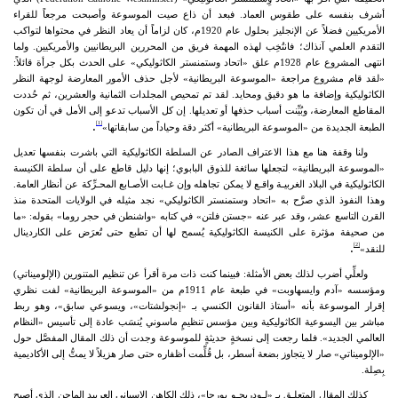
أشرف بنفسه على طقوس العماد. فبعد أن ذاع صيت الموسوعة وأصبحت مرجعاً للقراء
الأمريكيين فضلاً عن الإنجليز بحلول عام 1920م، كان لزاماً أن يعاد النظر في محتواها لتواكب
التقدم العلمي آنذاك؛ فانتُخِب لهذه المهمة فريق من المحررين البريطانيين والأمريكيين. ولما
انتهى المشروع عام 1928م علق «اتحاد وستمنستر الكاثوليكي» على الحدث بكل جرأة قائلاً:
«لقد قام مشروع مراجعة «الموسوعة البريطانية» لأجل حذف الأمور المعارضة لوجهة النظر
الكاثوليكية وإضافة ما هو دقيق ومحايد. لقد تم تمحيص المجلدات الثمانية والعشرين، ثم حُددت
المقاطع المعارضة، وبُيِّنت أسباب حذفها أو تعديلها. إن كل الأسباب تدعو إلى الأمل في أن تكون
.
[1]
الطبعة الجديدة من «الموسوعة البريطانية» أكثر دقة وحياداً من سابقاتها»
ولنا وقفة هنا مع هذا الاعتراف الصادر عن السلطة الكاثوليكية التي باشرت بنفسها تعديل
«الموسوعة البريطانية» لتجعلها سائغة للذوق البابوي؛ إنها دليل قاطع على أن سلطة الكنيسة
الكاثوليكية في البلاد الغربيـة واقـع لا يمكن تجاهله وإن غـابت الأصـابع المحـرِّكة عن أنظار العامة.
وهذا النفوذ الذي صرَّح به «اتحاد وستمنستر الكاثوليكي» نجد مثيله في الولايات المتحدة منذ
القرن التاسع عشر، وقد عبر عنه «جستن فلتن» في كتابه «واشنطن في حجر روما» بقوله: «ما
من صحيفة مؤثرة على الكنيسة الكاثوليكية يُسمح لها أن تطبع حتى تُعرَض على الكاردينال
.
[2]
للنقد»
ولعلِّي أضرب لذلك بعض الأمثلة: فبينما كنت ذات مرة أقرأ عن تنظيم المتنورين (الإلوميناتي)
ومؤسسه «آدم وايسهاوبت» في طبعة عام 1911م من «الموسوعة البريطانية» لفت نظري
إقرار الموسوعة بأنه «أستاذ القانون الكنسي بـ «إنجولشتات»، ويسوعي سابق»، وهو ربط
مباشر بين اليسوعية الكاثوليكية وبين مؤسس تنظيمٍ ماسوني يُنسَب عادة إلى تأسيس «النظام
العالمي الجديد». فلما رجعت إلى نسخةٍ حديثةٍ للموسوعة وجدت أن ذلك المقال المفصَّل حول
«الإلوميناتي» صار لا يتجاوز بضعة أسطر، بل قُلِّمت أظفاره حتى صار هزيلاً لا يمتُّ إلى الأكاديمية
بِصِلة.
كذلك المقال المتعلـق بـ «لـودريجـو بورجا»، ذلك الكاهن الإسباني العربيد الماجن الذي أصبح