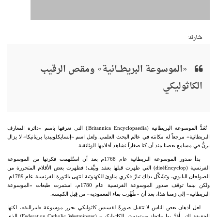
شارك:
«الموسوعة البريطـــانية» ومقص الرقيب
الكاثوليكي
تُعَدُّ الموسوعة البريطانية (
Encyclopaedia
Britannica
) التي نعرفها باسم «دائرة المعارف
البريطانية» مرجعاً له مكانته في عالم البحث العلمي. ولعل اسم «إنسايكلوبيديا بريتانيكا» لا يزال
يرنُّ في مسامع بعضنا منذ أن كنا صغاراً نشاهد أفلامها الوثائقية.
بدأ صدور الموسوعة البريطانية عام 1768م بعد أن استُلهمت فكرتها من الموسوعة
الفرنسية (
Encyclop
é
die
) التي ظهرت قبلها بعقد ونيِّف؛ فظهرت بعض الأقلام المتحررة من
الصولجان البابوي، وتَشَكَّل بذلك تيارٌ فكري مناوئ للكهنوتية انتهى بالثورة الفرنسية عام 1789م.
ولكن بينما توقف صدور الموسوعة الفرنسية عام 1780م، استمرت طبعات «الموسوعة
البريطانية» إلى زمننا هذا، بعد أن «طُهِّرت بماء المعمودية» من قِبل الكنيسة.
لعل أذهان بعض الناس لا تتقبل صورةً لقسيس كاثوليكي يحرر موسوعة «ليبرالية»، لكنها
الحقيقة التي أَقرَّ بها «اتحاد وِستمنستر الكاثوليكي» (
Westminster
Catholic
Federation
) الذي