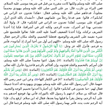
صلى الله عليه وسلم ولكنها كانت مقررة من قبل في شريعة موسى عليه السلام،
فعن البراء بن عازب، قال: مر على النبي صلى الله عليه وسلم بيهودي محمماً
مجلوداً، فدعاهم صلى الله عليه وسلم، فقال: «هكذا تجدون حد الزاني في
كتابكم؟»، قالوا: نعم، فدعا رجلاً من علمائهم، فقال: «أنشدك بالله الذي أنزل
التوراة على موسى، أهكذا تجدون حد الزاني في كتابكم» قال: لا، ولولا أنك
نشدتني بهذا لم أخبرك، نجده الرجم، ولكنه كثر في أشرافنا، فكنا إذا أخذنا
الشريف تركناه، وإذا أخذنا الضعيف أقمنا عليه الحد، قلنا: تعالوا فلنجتمع على
شيء نقيمه على الشريف والوضيع، فجعلنا التحميم، والجلد مكان الرجم، فقال
رسول الله صلى الله عليه وسلم: «اللهم إني أول من أحيا أمرك إذ أماتوه»، فأمر
به فرجم، فأنزل الله عز وجل:
{يَا أَيُّهَا الرَّسُولُ لا يَحْزُنكَ الَّذِينَ يُسَارِعُونَ فِي
الْكُفْرِ مِنَ الَّذِينَ قَالُوا آمَنَّا بِأَفْواهِهِمْ وَلَمْ تُؤْمِن قُلُوبُهُمْ وَمِنَ الَّذِينَ هَادُوا سَمَّاعُونَ
لِلْكَذِبِ سَمَّاعُونَ لِقَوْمٍ آخَرِينَ لَمْ يَأْتُوكَ يُحَرِّفُونَ الْكَلِمَ مِنْ بَعْدِ مَوَاضِعِهِ يَقُولُونَ
إنْ أُوتِيتُمْ هَذَا فَخُذُوهُ}
[المائدة: 41]
، يقول: ائتوا محمداً صلى الله عليه وسلم،
فإن أمركم بالتحميم والجلد فخذوه، وإن أفتاكم بالرجم فاحذروا، فأنزل الله تعالى
{وَمَن لَّمْ يَحْكُم بِمَا أَنزَلَ اللَّهُ فَأُوْلَئِكَ هُمُ الْكَافِرُونَ}
[المائدة: ٤٤]،
{وَمَن لَّمْ يَحْكُم
بِمَا أَنزَلَ اللَّهُ فَأُوْلَئِكَ هُمُ الظَّالِـمُونَ}
[المائدة: 45]،
{وَمَن لَّمْ يَحْكُم بِمَا أَنزَلَ اللَّهُ
فَأُوْلَئِكَ هُمُ الْفَاسِقُونَ}
[المائدة: 47]
في الكفار كلها»
، وعن ابن عمر رضي الله
[3]
عنهما، قال: أتي رسول الله صلى الله عليه وسلم بيهودي ويهودية قد أحدثا جميعاً،
فقال لهم: «ما تجدون في كتابكم» قالوا: إن أحبارنا أحدثوا تحميم الوجه والتجبيه،
قال عبدالله بن سلام: ادعهم يا رسول الله بالتوراة، فأتي بها، فوضع أحدهم يده
على آية الرجم، وجعل يقرأ ما قبلها وما بعدها، فقال له ابن سلام: ارفع يدك، فإذا
آية الرجم تحت يده، فأمر بهما رسول الله صلى الله عليه وسلم فرجما قال ابن