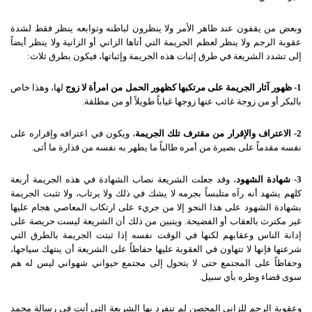
وبعض من يقفون عند ظاهر الأمر ولا ينظرون لباطنه وتوابعه ينظر فقط لشدة
عقوبة الرجم ولا ينظر لعظم الجريمة التي أتاها الزاني أو الزانية ولا ينظر أيضاً
إلى تشدد الشريعة في طرق إثبات هذه الجريمة وإثباتها، فيكون بطرق ثلاث:
1- ظهور آثار الجريمة على مرتكبها كظهور الحمل من امرأة لا زوج
لها، وهذا خاص
بالبكر أو من زوجة غائب عنها زوجها غياباً طويلاً أو من مطلقة.
2- الاعتراف والإقرار من مقترف تلك الجريمة
، ويكون في اعترافه وإقراره على
نفسه مقدماً على بصيرة من أمره طالباً ما يطهر به نفسه من قذارة ما أتى.
3- شهادة الشهود
، وقد جعلت الشريعة نصاب الشهادة في هذه الجريمة أربعة
كلهم يشهد أنه رآه متلبساً بجرمه لا يشك في ذلك ولا يرتاب، ولا تثبت الجريمة
بشهادة الشهود على هذا النحو إلا من جريء على ارتكاب المعاصي هجام عليها
غير مكترث بالعقاب أو الفضيحة. ويتبين من ذلك أن الشريعة ليست حريصة على
إدانة الناس وعقابهم لكنها في الوقت نفسه إذا ثبتت الجريمة بالطرق التي
شرعتها فإنها لا تتهاون في العقوبة عليها حفاظاً على الشريعة أن ينتهك سياجها،
وحفاظاً على المجتمع حتى لا يتحول إلى مجتمع حيواني شهواني ليس له هم
سوى قضاء وطره بأي سبيل.
وعقوبة الرجم للزاني المحصن لم تنفرد بها الشريعة التي أتت في رسالة محمد