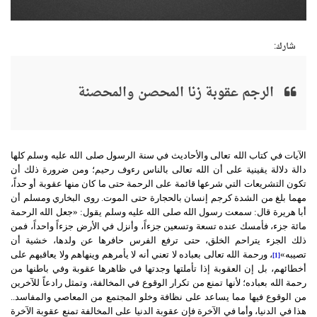
شارك:
الرجم عقوبة زنا المحصن والمحصنة
الآيات في كتاب الله تعالى والأحاديث في سنة الرسول صلى الله عليه وسلم كلها
دالة دلالة يقينية على أن الله تعالى بالناس رءوف رحيم؛ ومن ضرورة ذلك أن
تكون التشريعات التي شرعها قائمة على الرحمة حتى ما كان منها عقوبة أو حداً،
مهما بلغ من الشدة كرجم إنسان بالحجارة حتى الموت. روى البخاري ومسلم أن
أبا هريرة قال: سمعت رسول الله صلى الله عليه وسلم يقول: «جعل الله الرحمة
مائة جزء، فأمسك عنده تسعة وتسعين جزءاً، وأنزل في الأرض جزءاً واحداً، فمن
ذلك الجزء يتراحم الخلق، حتى ترفع الفرس حافرها عن ولدها، خشية أن
تصيبه»
، ورحمة الله تعالى بعباده لا تعني أنه لا يأمرهم وينهاهم ولا يعاقبهم على
[1]
أخطائهم، بل إن العقوبة إذا تأملتها وجدتها في ظاهرها عقوبة وفي باطنها من
رحمة الله بعباده؛ لأنها تمنع من تكرار الوقوع في المخالفة، وتمثل رادعاً للآخرين
من الوقوع فيها مما يساعد على نظافة وخلو المجتمع من المعاصي والمفاسد..
هذا في الدنيا، وأما في الآخرة فإن عقوبة الدنيا على المخالفة تمنع عقوبة الآخرة