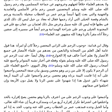
ولا يعدهم العلماء خلافاً لجهلهم وخروجهم عن جماعة المسلمين وقد رجم رسول
الله صلى الله عليه وسلم المحصنين فممن رجم ماعز الأسلمي والغامدية
والجهنية والتي بعث إليها أنيساً ورجم عمر بن الخطاب سخيلة بالمدينة ورجم
بالشام وقصة الحبلى التي أراد رجمها فقال له معاذ بن جبل ليس لك ذلك للذي
في بطنها فإنه ليس لك عليه سبيل وعرض مثل ذلك لعثمان بن عفان مع علي في
المجنونة الحبلى ورجم علي شراحة الهمدانية ورجم أيضاً في مسيره إلى صفين
رجلاً أتاه مقراً بالزنا وهذا كله مشهور عند العلماء»
.
[13]
وقال ابن قدامة: «وجوب الرجم على الزاني المحصن رجلاً كان أو امرأة هذا قول
عامة أهل العلم من الصحابة والتابعين من بعدهم من علماء الأمصار في جميع
الأعصار ولا نعلم أحداً خالف فيه إلا الخوارج»
، وقال أيضاً: «قد ثبت الرجم عن
[14]
رسول الله صلى الله عليه وسلم بقوله وفعله في أخبار تشبه المتواتر وأجمع عليه
أصحاب رسول الله صلى الله عليه وسلم»
، وقال النووي: «أجمع العلماء على
[15]
أن الرجم لا يكون إلا على من زنى وهو محصن وسبق بيان صفة المحصن وأجمعوا
على أنه إذا قامت البينة بزناه وهو محصن يرجم وأجمعوا على أن البينة أربعة
شهداء ذكور عدول هذا إذا شهدوا على نفس الزنا ولا يقبل دون الأربعة وإن
اختلفوا في صفاتهم.
وأجمعوا على وجوب الرجم على من اعترف بالزنا وهو محصن يصح إقراره بالحد
واختلفوا في اشتراط تكرار إقراره أربع مرات وسنذكره قريباً إن شاء الله تعالى،
وأما الحبل وحده فمذهب عمر بن الخطاب رضي الله عنه وجوب الحد به إذا لم
يكن لها زوج ولا سيد وتابعه مالك وأصحابه فقالوا إذا حبلت ولم يعلم لها زوج ولا