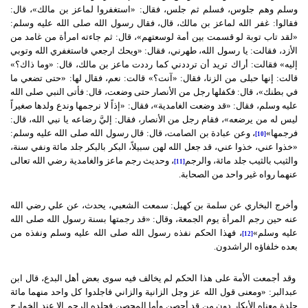
وسلم وهم جلوس، فسلم ثم جلس، فقال: «استغفروا لماعز بن مالك»، قال:
فقالوا: غفر الله لماعز بن مالك، قال، فقال رسول الله صلى الله عليه وسلم:
«لقد تاب توبة لو قسمت بين أمة لوسعتهم»، قال: ثم جاءته امرأة من غامد من
الأزد، فقالت: يا رسول الله، طهرني، فقال: «ويحك ارجعي فاستغفري الله وتوبي
إليه» فقالت: أراك تريد أن ترددني كما رددت ماعز بن مالك، قال: «وما ذاك؟»
قالت: إنها حبلى من الزنا، فقال: «آنت؟» قالت: نعم، فقال لها: «حتى تضعي ما
في بطنك»، قال: فكفلها رجل من الأنصار حتى وضعت، قال: فأتى النبي صلى الله
عليه وسلم، فقال: «قد وضعت الغامدية»، فقال: «إذاً لا نرجمها وندع ولدها صغيراً
ليس له من يرضعه»، فقام رجل من الأنصار، فقال: إليَّ رضاعه يا نبي الله، قال:
فرجمها»
، وعن عبادة بن الصامت، قال: قال رسول الله صلى الله عليه وسلم:
[10]
«خذوا عني، خذوا عني، قد جعل الله لهن سبيلاً، البكر بالبكر جلد مائة ونفي سنة،
والثيب بالثيب جلد مائة، والرجم
، وحديث رجم ماعز والغامدية رضي الله تعالى
[11]
عنهما رواه غير واحد من الصحابة.
وأخرج البخاري عن سلمة بن كهيل: سمعت الشعبي، يحدث، عن علي رضي الله
عنه حين رجم المرأة يوم الجمعة، وقال: «قد رجمتها بسنة رسول الله صلى الله
عليه وسلم»
، فهذا الحكم نفذه رسول الله صلى الله عليه وسلم ونفذه من
[12]
بعده خلفاؤه الراشدون.
وقد أجمعت الأمة على هذا الحكم لم يخالف فيه سوى بعض أهل البدع، قال ابن
عبدالبر: «ومعنى قول الله عز وجل الزانية والزاني فاجلدوا كل واحد منهما مائة
جلدة معناه الأبكار دون من قد أحصن وأما المحصن فجلده الرجم إلا عند الخوارج