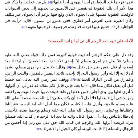
عمر: فرجما عند البلاط، فرأيت اليهودي أجنأ عليها»
، بل من عجائب ما يذكر في
[4]
هذا الأمر أن تلك العقوبة لم تقتصر على الآدميين بل تعدتهم إلى بعض الحيوانات
فأوقعت العقوبة نفسها على الحيوان الذي وقع فيها برغم أن الحيوان غير مكلف
وكأن الغيرة على العرض أمر فطري، فعن عمرو بن ميمون، قال: «رأيت في
الجاهلية قردة اجتمع عليها قردة، قد زنت، فرجموها، فرجمتها معهم»
.
[5]
الأدلة على ثبوت حد الرجم للزاني أو الزانية المحصنة:
وقد دل على حكم الرجم أحاديث قولية كثيرة، فمن ذلك قوله صلى الله عليه
وسلم: «لا يحل دم امرئ مسلم إلا بإحدى ثلاث: زنا بعد إحصان، أو ارتداد بعد
إسلام، أو قتل نفس بغير حق يقتل به»
، وقال: «لا يحل دم امرئ مسلم، يشهد
[6]
أن لا إله إلا الله وأني رسول الله، إلا بإحدى ثلاث: النفس بالنفس، والثيب الزاني،
والمارق من الدين التارك للجماعة»
، ووقف عمر رضي الله تعالى عنه خطيباً
[7]
قبل أن يقتل فكان مما قال: «أما بعد، فإني قائل لكم مقالة قد قدر لي أن أقولها،
لا أدري لعلها بين يدي أجلي، فمن عقلها ووعاها فليحدث بها حيث انتهت به راحلته،
ومن خشي أن لا يعقلها فلا أحل لأحد أن يكذب علي: إن الله بعث محمداً صلى الله
عليه وسلم بالحق، وأنزل عليه الكتاب، فكان مما أنزل الله آية الرجم، فقرأناها
وعقلناها ووعيناها، رجم رسول الله صلى الله عليه وسلم ورجمنا بعده، فأخشى
إن طال بالناس زمان أن يقول قائل: والله ما نجد آية الرجم في كتاب الله، فيضلوا
بترك فريضة أنزلها الله، والرجم في كتاب الله حق على من زنى إذا أحصن من
الرجال والنساء، إذا قامت البينة، أو كان الحبل أو الاعتراف»
.
[8]