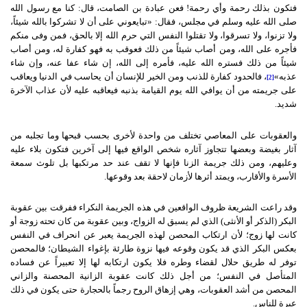
فتكون بذلك رحمة وأي رحمة! فعن عبادة بن الصامت، قال: كنا مع رسول الله
صلى الله عليه وسلم في مجلس، فقال: «تبايعوني على أن لا تشركوا بالله شيئاً،
ولا تزنوا، ولا تسرقوا، ولا تقتلوا النفس التي حرم الله إلا بالحق، فمن وفى منكم
فأجره على الله، ومن أصاب شيئاً من ذلك فعوقب به فهو كفارة له، ومن أصاب
شيئاً من ذلك فستره الله عليه، فأمره إلى الله، إن شاء عفا عنه، وإن شاء
عذبه»
، فالحدود كفارة للذنب ومن الخير للإنسان أن يحاسب في الدنيا ويعاقب
[2]
على جريمته من أن يوافي الله يوم القيامة بذنبه فيعاقبه عليه لأن عذاب الآخرة
شديد.
والعقوبات على المعاصي تختلف من واحدة لأخرى بحسب قبحها وما تجلبه من
آثار بغيضة وبعضها تتجاوز آثاره شخص الواقع فيها إلى آخرين فتكون بلاء عليه
وعليهم، ومن ذلك جريمة الزنا فإنها لا تقف عند حد مرتكبها بل تلوث سمعة
الأسرة والأقارب، ويمتد أثرها لأزمان لاحقة بعد وقوعها.
وقد راعت الشريعة ظروف الواقعين في هذه الجريمة النكراء ففرقت بين عقوبة
البكر (الذكر أو الأنثى) الذي لم يسبق له الزواج، وبين عقوبة من كان تحته زوجة أو
كانت لها زوج؛ لأن ارتكاب المحصن لهذه الجريمة يعبر عن انحراف في النفس
بعكس البكر الذي قد يكون وقوعه فيها نزوة طارئة بإغواء الشيطان؛ فالمحصن
توفر له طريق حلال لقضاء وطره فلا يكون ارتكابه لها إلا تعبيراً عن فساده
المتأصل في النفس؛ من أجل ذلك كانت عقوبة الزانية المحصنة والزاني
المحصن من أشد العقوبات، وهي إزهاق الروح رجماً بالحجارة حتى يكون في ذلك
عبرة للناس.