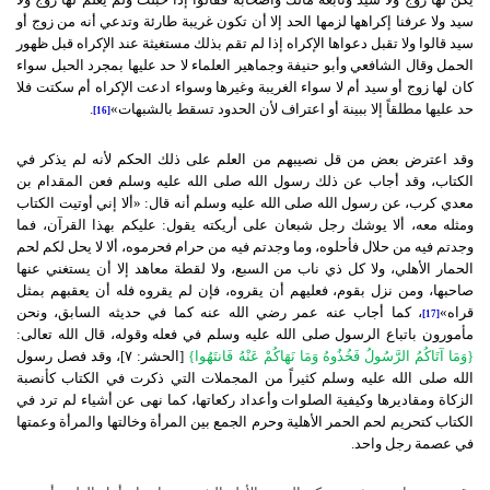
سيد ولا عرفنا إكراهها لزمها الحد إلا أن تكون غريبة طارئة وتدعي أنه من زوج أو
سيد قالوا ولا تقبل دعواها الإكراه إذا لم تقم بذلك مستغيثة عند الإكراه قبل ظهور
الحمل وقال الشافعي وأبو حنيفة وجماهير العلماء لا حد عليها بمجرد الحبل سواء
كان لها زوج أو سيد أم لا سواء الغريبة وغيرها وسواء ادعت الإكراه أم سكتت فلا
حد عليها مطلقاً إلا ببينة أو اعتراف لأن الحدود تسقط بالشبهات»
.
[16]
وقد اعترض بعض من قل نصيبهم من العلم على ذلك الحكم لأنه لم يذكر في
الكتاب، وقد أجاب عن ذلك رسول الله صلى الله عليه وسلم فعن المقدام بن
معدي كرب، عن رسول الله صلى الله عليه وسلم أنه قال: «ألا إني أوتيت الكتاب
ومثله معه، ألا يوشك رجل شبعان على أريكته يقول: عليكم بهذا القرآن، فما
وجدتم فيه من حلال فأحلوه، وما وجدتم فيه من حرام فحرموه، ألا لا يحل لكم لحم
الحمار الأهلي، ولا كل ذي ناب من السبع، ولا لقطة معاهد إلا أن يستغني عنها
صاحبها، ومن نزل بقوم، فعليهم أن يقروه، فإن لم يقروه فله أن يعقبهم بمثل
قراه»
، كما أجاب عنه عمر رضي الله عنه كما في حديثه السابق، ونحن
[17]
مأمورون باتباع الرسول صلى الله عليه وسلم في فعله وقوله، قال الله تعالى:
{وَمَا آتَاكُمُ الرَّسُولُ فَخُذُوهُ وَمَا نَهَاكُمْ عَنْهُ فَانتَهُوا}
[الحشر: ٧]
، وقد فصل رسول
الله صلى الله عليه وسلم كثيراً من المجملات التي ذكرت في الكتاب كأنصبة
الزكاة ومقاديرها وكيفية الصلوات وأعداد ركعاتها، كما نهى عن أشياء لم ترد في
الكتاب كتحريم لحم الحمر الأهلية وحرم الجمع بين المرأة وخالتها والمرأة وعمتها
في عصمة رجل واحد.