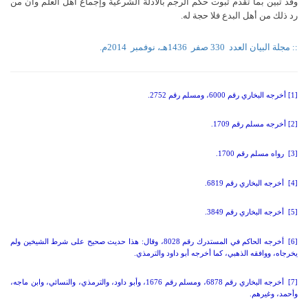
وقد تبين بما تقدم ثبوت حكم الرجم بالأدلة الشرعية وإجماع أهل العلم وأن من
رد ذلك من أهل البدع فلا حجة له.
:: مجلة البيان العدد
330 صفر
1436هـ، نوفمبر
2014م.
[1] أخرجه البخاري رقم
6000
، ومسلم رقم
2752.
[2] أخرجه مسلم رقم
1709.
[3] رواه مسلم رقم
1700.
[4] أخرجه البخاري رقم
6819.
[5] أخرجه البخاري رقم
3849.
[6] أخرجه الحاكم في المستدرك رقم
8028
، وقال
:
هذا حديث صحيح على شرط الشيخين ولم
يخرجاه، ووافقه الذهبي، كما أخرجه أبو داود والترمذي
.
[7] أخرجه البخاري رقم
6878
، ومسلم رقم
1676
، وأبو داود، والترمذي، والنسائي، وابن ماجه،
وأحمد، وغيرهم
.