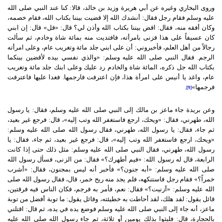
وروى البخاري وغيره عن أبي هريرة وزيد بن خالد، قالا: كنا عند النبي صلى الله
عليه وسلم فقام رجل فقال: أنشدك الله إلا قضيت بيننا بكتاب الله، فقام خصمه،
وكان أفقه منه، فقال: اقض بيننا بكتاب الله وأذن لي؟ قال: «قل» قال: إن ابني
كان عسيفاً على هذا فزنى بامرأته، فافتديت منه بمائة شاة وخادم، ثم سألت
رجالاً من أهل العلم، فأخبروني: أن على ابني جلد مائة وتغريب عام، وعلى امرأته
الرجم. فقال النبي صلى الله عليه وسلم: «والذي نفسي بيده لأقضين بينكما
بكتاب الله جل ذكره، المائة شاة والخادم رد عليك وعلى ابنك جلد مائة وتغريب
عام، واغد يا أنيس على امرأة هذا، فإن اعترفت فارجمها. فغدا عليها فاعترفت
فرجمها»
.
[9]
وعن بريدة جاء ماعز بن مالك إلى النبي صلى الله عليه وسلم، فقال: يا رسول
الله، طهرني، فقال: «ويحك، ارجع فاستغفر الله وتب إليه»، قال: فرجع غير بعيد،
ثم جاء، فقال: يا رسول الله، طهرني، فقال رسول الله صلى الله عليه وسلم:
«ويحك، ارجع فاستغفر الله وتب إليه»، قال: فرجع غير بعيد، ثم جاء، فقال: يا
رسول الله، طهرني، فقال النبي صلى الله عليه وسلم: مثل ذلك حتى إذا كانت
الرابعة، قال له رسول الله: «فيم أطهرك؟» فقال: من الزنى، فسأل رسول الله
صلى الله عليه وسلم: «أبه جنون؟» فأخبر أنه ليس بمجنون، فقال: «أشرب
خمراً؟» فقام رجل فاستنكهه، فلم يجد منه ريح خمر، قال، فقال رسول الله صلى
الله عليه وسلم: «أزنيت؟» فقال: نعم، فأمر به فرجم، فكان الناس فيه فرقتين،
قائل يقول: لقد هلك، لقد أحاطت به خطيئته، وقائل يقول: ما توبة أفضل من توبة
ماعز، أنه جاء إلى النبي صلى الله عليه وسلم فوضع يده في يده، ثم قال: اقتلني
بالحجارة، قال: فلبثوا بذلك يومين أو ثلاثة، ثم جاء رسول الله صلى الله عليه