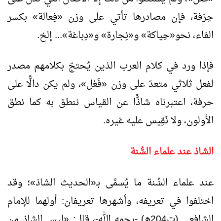
حِرْفة، فإن مصادرها تأتي على وزن «فِعالة» بكسر
الفاء، نحو«حِياكة» و«نِجارة» و«دِباغة»... إلخ.
فإذا ورد في كلام العرب الذين يُحتجّ بكلامهم مصدر
لفعل ثلاثي متعدّ على وزن «فَعْل»، ولم يكن دالًّا على
حرفة، اعتبرناه شاذًّا عن القياس ننطق به كما نطق
الأولون، ولا نَقِيس عليه غيره.
الشاذ عند علماء السُّنة
عند علماء السُّنة ما يُسمَّى بـ«الحديث الشاذ»؛ وقد
اختلفوا في تعريفه، وأشهرها تعريفان: أولهما للإمام
الشافعي (ت204هـ) -رحمه الله-، قال: «ليس الشاذ من