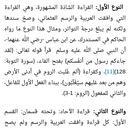
النوع الأول:
القراءة الشاذة المشهورة، وهي القراءة
التي وافقت العربية والرسم العثماني، وصحّ سندها
ولكنه لم يبلغ درجة التواتر، ومثال هذا النوع ما رواه
الحاكم في المستدرك، عن ابن عباس -رضي الله عنهما-،
أن النبي صلى الله عليه وسلم قرأ قوله تعالى: {لقد
جاءكم رسول من أنفَسكم} بفتح الفاء، (سورة التوبة:
128)
[11]
، وكقراءة {ألم غَلبت الروم في أدنى الأرض
وهم من بعد غلبهم سيُغْلَبُون}، ببناء الفعل الأول للفاعل،
والثاني للمفعول (الروم: 1-3).
والنوع الثاني:
قراءة الآحاد: وتحته قسمان: القسم
الأول: كل قراءة وافقت العربية والرسم ولم يصح