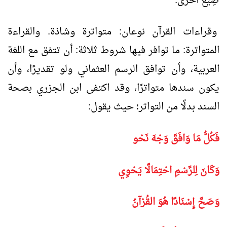
صِيَغ أخرى.
وقراءات القرآن نوعان: متواترة وشاذة. والقراءة
المتواترة: ما توافر فيها شروط ثلاثة: أن تتفق مع اللغة
العربية، وأن توافق الرسم العثماني ولو تقديرًا، وأن
يكون سندها متواترًا، وقد اكتفى ابن الجزري بصحة
السند بدلًا من التواتر؛ حيث يقول:
فَكُلُّ مَا وَافَقَ وَجْهَ نَحْو
وَكَانَ لِلرَّسْمِ احْتِمَالًا يَحْوِي
وَصَحَّ إِسْنَادًا هُوَ القُرْآنُ