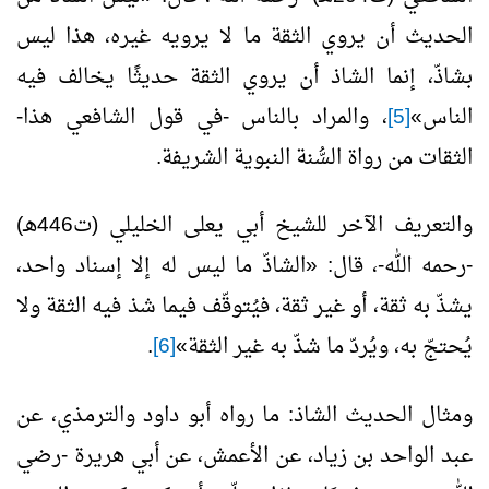
الحديث أن يروي الثقة ما لا يرويه غيره، هذا ليس
بشاذّ، إنما الشاذ أن يروي الثقة حديثًا يخالف فيه
الناس»
[5]
، والمراد بالناس -في قول الشافعي هذا-
الثقات من رواة السُّنة النبوية الشريفة.
والتعريف الآخر للشيخ أبي يعلى الخليلي (ت446هـ)
-رحمه الله-، قال: «الشاذّ ما ليس له إلا إسناد واحد،
يشذّ به ثقة، أو غير ثقة، فيُتوقّف فيما شذ فيه الثقة ولا
يُحتجّ به، ويُردّ ما شذّ به غير الثقة»
[6]
.
ومثال الحديث الشاذ: ما رواه أبو داود والترمذي، عن
عبد الواحد بن زياد، عن الأعمش، عن أبي هريرة -رضي