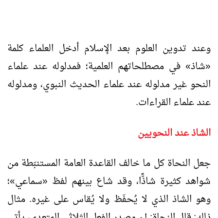
وعند تدوين العلوم بعد الإسلام أدخل العلماء كلمة
«شاذ» في مصطلحاتهم العلمية؛ فمدلوله عند علماء
النحو غير مدلوله عند علماء الحديث النبوي، ومدلوله
عند علماء القراءات.
الشاذ عند النحويين
جعل النحاة كل ما خالف القاعدة العامة المستنبَطة من
شواهد كثيرة شاذًّا، وقد شاع بينهم لفظ «سماعي»؛
وهو الشاذ الذي لا يُحفَظ ولا يُقاس على غيره. مثال
ذلك: قال النحاة: إن مصدر الفعل الثلاثي المتعدي، يأتي