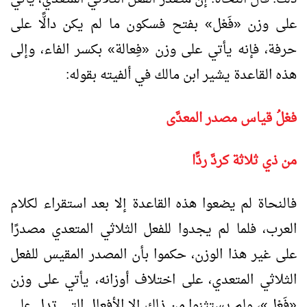
على وزن «فَعْل» بفتح فسكون ما لم يكن دالًّا على
حرفة، فإنه يأتي على وزن «فِعالة» بكسر الفاء، وإلى
هذه القاعدة يشير ابن مالك في ألفيته بقوله:
فعْلُ قياس مصدر المعدَّى
من ذي ثلاثة كردَّ ردًّا
فالنحاة لم يضعوا هذه القاعدة إلا بعد استقراء لكلام
العرب، فلما لم يجدوا للفعل الثلاثي المتعدي مصدرًا
على غير هذا الوزن، حكموا بأن المصدر المقيس للفعل
الثلاثي المتعدي، على اختلاف أوزانه، يأتي على وزن
«فَعْل»، ولم يستثنوا من ذلك إلا الأفعال التي تدل على