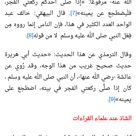
الله عنه- مرفوعًا: «إذا صلّى أحدكم ركعتي الفجر،
فلْيضطجع عن يمينه»
[7]
. قال البيهقي: خالف عبد
الواحد العدد الكثير في هذا، فإن الناس إنما رووه مِن
فِعْل النبي صلى الله عليه وسلم لا من قوله
[8]
.
وقال الترمذي عن هذا الحديث: «حديث أبي هريرة
حديث صحيح غريب من هذا الوجه، وقد رُوي عن
عائشة -رضي الله عنها-، أن النبي صلى الله عليه وسلم ،
كان إذا صلَّى ركعتي الفجر في بيته، اضطجع على
يمينه»
[9]
.
الشاذ عند علماء القراءات