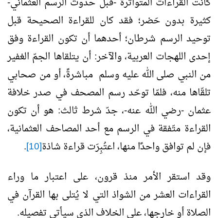
كانت القراءات المتواترة -قبل حدوث الرسم العثماني-
كثيرة بدون حَصْر؛ فقد كان للقراءة الصحيحة قبل
توحيد الرسم شرطان؛ أحدهما أن تكون القراءة وفق
إحدى اللهجات العربية، والآخر: أن يتلقاها الجمّ الغفير
من النبي صلى الله عليه وسلم مباشرةً، أو من صحابي
تلقّاها منه، فلمّا توحّد رسم المصحف في صدر خلافة
عثمان -رضي الله عنه-، جدّ شرط ثالث: هو أن تكون
القراءة متّفقة في الرسم مع أحد المصاحف العثمانية،
فإن لم توافق واحدًا منها، اعتُبِرَت قراءة شاذة
[10]
.
وقد استقر الأمر منذ قرون، على اعتبار ما وراء
القراءات العشر من الشواذ التي لا يُتلى بها القرآن في
الصلاة أو خارجها، على الخلاف الذي سيأتي تفصيله.