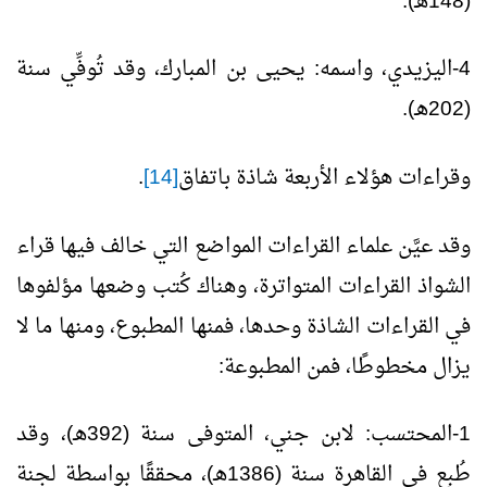
(148هـ).
4-اليزيدي، واسمه: يحيى بن المبارك، وقد تُوفِّي سنة
(202هـ).
وقراءات هؤلاء الأربعة شاذة باتفاق
[14]
.
وقد عيَّن علماء القراءات المواضع التي خالف فيها قراء
الشواذ القراءات المتواترة، وهناك كُتب وضعها مؤلفوها
في القراءات الشاذة وحدها، فمنها المطبوع، ومنها ما لا
يزال مخطوطًا، فمن المطبوعة:
1-المحتسب: لابن جني، المتوفى سنة (392هـ)، وقد
طُبع في القاهرة سنة (1386هـ)، محققًا بواسطة لجنة