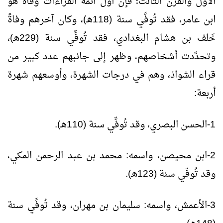
الأول والقرن الثالث؛ فإن أول أئمة القراءات وفاةً هو
ابن عامر، فقد تُوفِّي سنة (118هـ)، وكان آخرهم وفاةً
خَلف بن هشام البغدادي، فقد تُوفِّي سنة (229هـ)،
وتحدَّدت أشخاصهم، وظهر إلى جانبهم عدد كبير من
قراء الشواذ، وهم في درجات الشهرة، وأوسعهم شهرة
أربعة:
1-الحسن البصري، وقد تُوفِّي سنة (110هـ).
2-ابن محيصن، واسمه: محمد بن عبد الرحمن المكي،
وقد تُوفّي سنة (123هـ).
3-الأعمش، واسمه: سليمان بن مهران، وقد تُوفِّي سنة