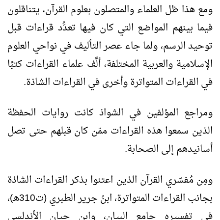
ومع هذا ظل العلماء والمتصلون بعلوم القرآن، يتناقلون
فيما بينهم المواضع التي كان فيها تعدُّد قراءات قبل
توحيد الرسم، ولما جاء عصر التأليف في نواحي العلوم
الإسلامية والعربية المختلفة، ألَّف علماء القراءات كتبًا
في القراءات المتواترة وأخرى في القراءات الشاذة.
ومراجع المؤلفين في الشواذ كانت روايات الحفظة
الذين سمعوا هذه القراءات ممّن كان قبلهم حتى تصل
أسانيدهم إلى الصحابة.
ومِن مُفسّري القرآن الذين اعتنوا بذكر القراءات الشاذة
بجانب القراءات المتواترة، ابنُ جرير الطبري (ت310هـ)،
في تفسيره جامع البيان، وابن حيان الأندلسي