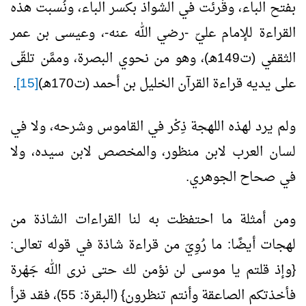
بفتح الباء، وقُرئت في الشواذ بكسر الباء، ونُسبت هذه
القراءة للإمام عليّ -رضي الله عنه-، وعيسى بن عمر
الثقفي (ت149هـ)، وهو من نحوي البصرة، وممَّن تلقّى
على يديه قراءة القرآن الخليل بن أحمد (ت170هـ)
[15]
.
ولم يرد لهذه اللهجة ذِكْر في القاموس وشرحه، ولا في
لسان العرب لابن منظور، والمخصص لابن سيده، ولا
في صحاح الجوهري.
ومن أمثلة ما احتفظت به لنا القراءات الشاذة من
لهجات أيضًا: ما رُوِيَ من قراءة شاذة في قوله تعالى:
{وإذ قلتم يا موسى لن نؤمن لك حتى نرى الله جَهْرة
فأخذتكم الصاعقة وأنتم تنظرون} (البقرة: 55)، فقد قرأ