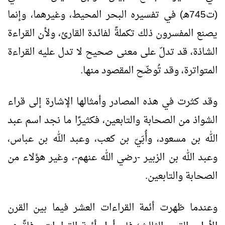
(ت745هـ) في تفسيره البحر المحيط، وغيرهما، وإنما
يصنع المفسرون ذلك تكملةً لفائدة القارئ، ولأن القراءة
الشاذة، قد تدلّ على معنى صحيح لا تدل عليه القراءة
المتواترة، وقد تُوضّح المقصود منها.
وقد كثرت في هذه المصادر وأمثالها الإشارة إلى قراء
الشواذ من الصحابة والتابعين، فكثيرًا ما نجد اسم عبد
الله بن مسعود، وأُبَيّ بن كعب، وعبد الله بن عباس،
وعبد الله بن الزبير -رضي الله عنهم-، وغير هؤلاء من
الصحابة والتابعين.
وعندما ظهرت أئمة القراءات العشر فيما بين القرن