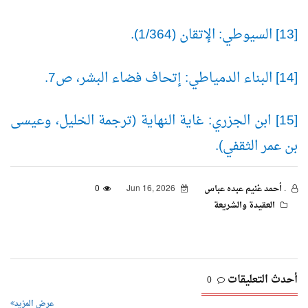
[13] السيوطي: الإتقان (1/364).
[14] البناء الدمياطي: إتحاف فضاء البشر، ص7.
[15] ابن الجزري: غاية النهاية (ترجمة الخليل، وعيسى
بن عمر الثقفي).
. أحمد غنيم عبده عباس
Jun 16, 2026
0
العقيدة والشريعة
أحدث التعليقات
0
عرض المزيد