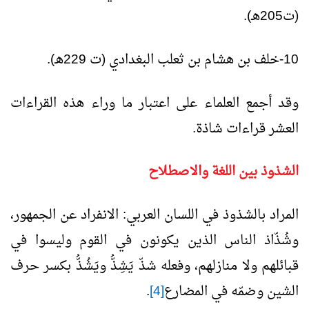
(ت205هـ).
10-خلف بن هشام بن ثعلب البغدادي (ت 229هـ).
وقد أجمع العلماء على اعتبار ما وراء هذه القراءات
العشر قراءات شاذة.
الشذوذ بين اللغة والاصطلاح
المراد بالشذوذ في اللسان العربي: الانفراد عن الجمهور،
وشُذّاذ الناس الذين يكونون في القوم وليسوا في
قبائلهم ولا منازلهم، وفعله شذّ يَشِذُّ ويَشُذُّ بكسر حرف
الشين وضمّه في المضارع
[4]
.