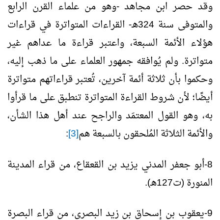
وقد حصر ابن مجاهد -وهو من علماء القرن الرابع
والمتوفى سنة 324هـ- القراءات المتواترة في قراءات
هؤلاء الأئمة السبعة، واعتبر قراءة ما عداهم غير
متواترة. ولم يُوافقه جمهور العلماء على ما ذهب إليه،
وحكموا بأن ثلاثة أئمة آخرين، تُعتبر قراءاتهم متواترة
أيضًا؛ لأن شروط القراءة المتواترة تنطبق على ما قرأوا
به، وهو القول المعتمَد والراجح عند أهل هذا الشأن،
والأئمة الثلاثة المُلحقون بالسبعة هم
[3]
:
8-أبو جعفر المدني يزيد بن القعقاع، من قراء المدينة
المنورة (ت127هـ).
9-يعقوب بن إسحاق بن زيد البصري، من قراء البصرة