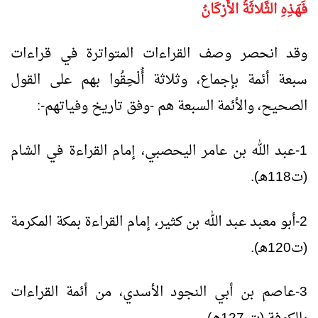
فَهَذِهِ الثَّلاثَةُ الأَرْكَانُ
وقد انحصر وصف القراءات المتواترة في قراءات
سبعة أئمة بإجماع، وثلاثة أُلْحِقُوا بهم على القول
الصحيح، والأئمة السبعة هم -وفق تاريخ وفياتهم-:
1-عبد الله بن عامر اليحصبي، إمام القراءة في الشام
(ت118هـ).
2-أبو معبد عبد الله بن كثير، إمام القراءة بمكة المكرمة
(ت120هـ).
3-عاصم بن أبي النجود الأسدي، من أئمة القراءات