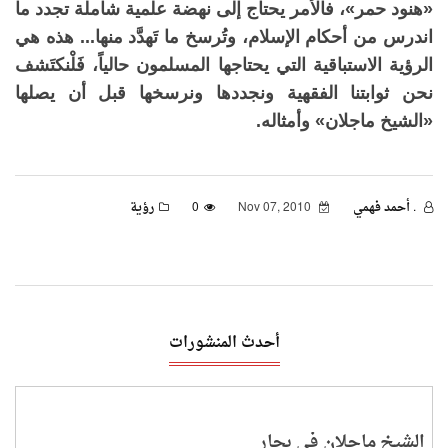
«هنود حمر»، فالأمر يحتاج إلى نهضة علمية شاملة تجدد ما
اندرس من أحكام الإسلام، وتُرسخ ما تَهدَّد منها... هذه هي
الرؤية الاستباقية التي يحتاجها المسلمون حالياً، فَلْنكتَشف
نحن ثوابتنا الفقهية ونجددها ونرسخها قبل أن يصلها
«الشيخ ماجلان» وأمثاله.
. أحمد فهمي
Nov 07, 2010
0
رؤية
أحدث المنشورات
الشيخ ماجلان في بحار