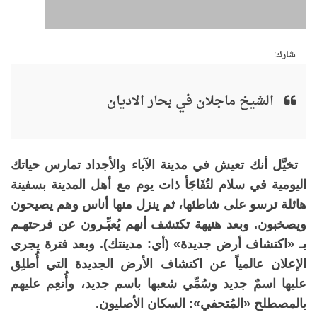
شارك:
الشيخ ماجلان في بحار الاديان
تخيَّل أنك تعيش في مدينة الآباء والأجداد تمارس حياتك
اليومية في سلام لتُفَاجَأ ذات يوم مع أهل المدينة بسفينة
هائلة ترسو على شاطئها، ثم ينزل منها أناس وهم يصيحون
ويصخبون. وبعد هنيهة تكتشف أنهم يُعبِّـرون عن فرحتهـم
بـ «اكتشاف أرض جديدة» (أي: مدينتك). وبعد فترة يجري
الإعلان عالمياً عن اكتشاف الأرض الجديدة التي أُطلِق
عليها اسمٌ جديد وسُمِّي شعبها باسم جديد، وأُنعِم عليهم
بالمصطلح «المُتحفي»: السكان الأصليون.