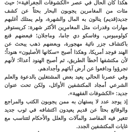
هكذا كان الحال في عصر «الكشوفات الجغرافية»؛ حيث
مئات من المغامرين يجوبون البحار بحثاً عن كشف
جديد(قديم) ينالون به المال والشهرة، ولم يمتلك أغلبهم
مهارات وقدرات مثل المغامرِين الأكثر شهرة: كريستوفر
كولومبوس، وفاسكو دي جاما، وماجلان؛ فبعضهم قنع
باكتشاف جزر نائية مهجورة، وبعضهم ذهب يبحث عن
الهند فوجد أمريكا، وهكذا أصبح «سكانها الأصليون» هنوداً؛
لأن مكتشفها أخطأ الطريق، ثم أصبح الهنود أعداءً؛ لأنهم
تجرؤوا ودافعوا عن أرض آبائهم وأجدادهم.
وفي عصرنا الحالي يعيد بعض المشتغلين بالدعوة والعلم
الشرعي أمجاد المكتشفين الأوائل، ولكن تحت عنوان
جديد: «الكشوفات الفقهية».
إذ يوجد عدد لا يستهان به ممن يجوبون الكتب والمراجع
والوقائع بحثاً عن قديم يعيدون اكتشافه في ثوب جديد
تتغير فيه المقاصد والمآلات والعلل والأحكام لتتناسب مع
غايات المكتشفين الجدد.