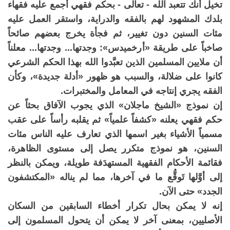
تخيل أنك تتعبد الله - تعالى - بحكم فقهي أجمع عليه فقهاء
بلدك المشهود لهم بالفقه والدراية، واستقر العمل عليه
مئات السنين دون تغيير، ثم فجأة يخرج بعضهم صائحاً
صاخباً على طريقة «أرخميدس»: وجدتها... وجدتها... معلناً
أن ملايين المسلمين الذين تعبَّدوا الله بهذا الحكم الشرعي
كانوا على ضلالة، والسبب هو ظهور «أدلة جديدة»، وكأن
الفقه يجري إنتاجه في المعامل والمختبرات.
إن نموذج «الشيخ ماجلان» الذي يجوب الآفاق بحثاً عن
حكم فقهي يعلنه «كشفاً علمياً» ثم يقلبه رأساً على عقب
مسمياً الأشياء بغير اسمها الذي تعارف عليه الناس مئات
السنين، هو نموذج متكرر يصل إلى مستوى الظاهرة،
فقائمة الأحكام الفقهية المستهدَفة طويلة، ويمكن بالنظر
إلى أوَّلها تَوقُّع ما في آخرها، مما لم يناله «المكتشفون
الجدد» حتى الآن.
إنه لا يمكن بحال تكرار أخطاء السابقين من السكان
الأصليين، بمعنى آخر لا يمكن أن يتحول المسلمون إلى