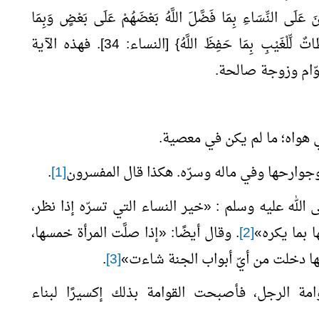
النِّسَاءِ بِمَا فَضَّلَ اللَّهُ بَعْضَهُمْ عَلَى بَعْضٍ وَبِمَا
أَنفَقُوا مِنْ أَمْوَالِهِمْ فَالصَّالِـحَاتُ قَانِتَاتٌ حَافِظَاتٌ لِّلْغَيْبِ بِمَا حَفِظَ اللَّهُ} [النساء: 34]. فهذه الآية
قوّام وزوجة صالحة.
في هواه؛ ما لم يكن في معصية.
وجوارحها وفي ماله وسرّه. هكذا قال المفسرون
[1]
.
الله عليه وسلم :
«
خير النساء التي تسرّه إذا نظر،
ا بما يكره
»
[2]
. وقال أيضًا:
«
إذا
صلَّت
المرأة
خمسها،
ا دخلت من أيّ أبواب الجنة شاءت
»
[3]
.
قوامة الرجل، فأصبحت القوامة بذلك إكسيرًا لبناء