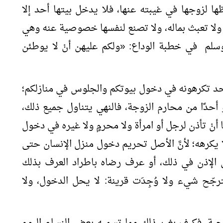
 لزوجها في غيبته عنها، فلا يدخل بيتها أحد إلا
ّه، ولا تعبث بماله، ولا تصنع لنفسها خصوصية عنه وهي
 وسلم في خطبة الوداع:
«
ولكم عليهن أنْ لا يوطئن
َّ لأحد تكرهونه في دخول بيوتكم والجلوس في منازلكم؛
 أو أحدًا من محارم الزوجة، فالنهي يتناول جميع ذلك،
ا أنْ تأذن لرجل أو امرأة ولا محرمٍ ولا غيره في دخول
 لا يكرهه؛ لأنَّ الأصل تحريم دخول منزل الإنسان حتى
في الإذن في ذلك، أو عرف رضاه باطراد العرف بذلك
ّح شيء ولا وُجِدَت قرينة: لا يحل الدخول، ولا