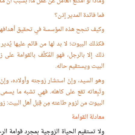
وماذا لو امتنع العامل عن عمل ما؛ بسبب أنَّ مدي
فما فائدة المدير إذن؟
وكيف تنجح هذه المؤسسة في تحقيق أهدافها
فكذلك البيوت؛ لا بد لها من قائم عليها يُدير 
ذلك إلا بالرجل، فهو المُكلّف بالقوامة على 
البيت ويستقيم حاله.
وهو السيد، وإنْ استشار زوجته وأولاده، وإنْ
وتَبِعاته تقع على كاهله. فهي تشبه ما يسمى 
البيوت من لزوم طاعته مِن قِبَل أهل البيت: ز
معادلة القوامة
ولا تستقيم الحياة الزوجية بمجرد قوامة الرجل