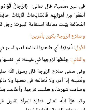
في غير معصية، قال تعالى: {الرِّجَالُ قَوَّامُونَ عَلَى 
المُحكَمة بيّنت معادلة استقامة البيوت: رجل 
وصلاح الزوجة يكون بأمرين:
الأول:
قُنوتها، أي طاعتها الدائمة له، والسير 
والثاني:
حِفْظها لزوجها في غيبته؛ في نفسها 
وفي معنى صلاح الزوجة قال رسول الله صلى 
وتُطيعه إذا أمر، ولا تُخالفه في نفسها ولا ماله
وصامت شهرها، وحصَّنت فرجها، وأطاعت بعله
وقد هيَّأ الله تعالى فطرَة المرأة لقبول 