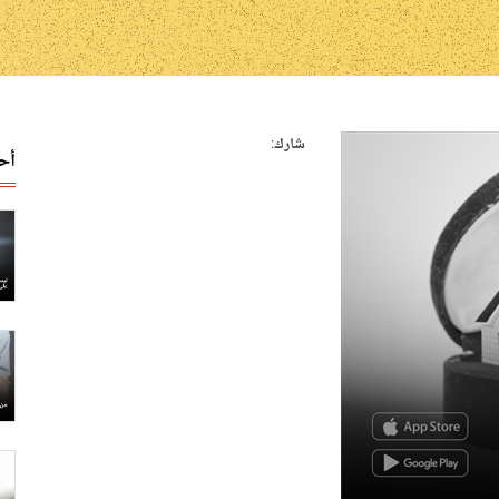
شارك:
أح