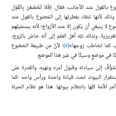
بالقول عند الأجانب، فقال: {فَلا تَخْضَعْنَ بِالْقَوْلِ
َطْمَعَ الَّذِي فِي قَلْبِهِ مَرَضٌ} [الأحزاب: 32]؛ وذلك لأنها تنقاد بفطرتها إلى الخضوع بالقول عند
وع لا ينبغي أنْ يكون إلا عند الأزواج؛ لأنه يستميلهم
زية، ولذلك نبَّه أهل العلم إلى أنه خاصّ بالزوج،
نب كما تخاطب زوجها
»
[4]
؛ لأنَّ من طبيعة الخضوع
ًا في موضعٍ وسيئًا في غير هذا الموضع.
شوُّفٌ إلى سيادته وقبول أمره ونهيه، والقدرة على
تقرار البيوت تحت قيادة واحدة ورأس واحد -كما
 الأمة كلها بانتظام بيوتها. هذا هو نظام الحياة