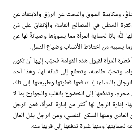
الشاقّ، ومكابدة السوق والبحث عن الرزق والابتعاد عن
كثرة الخطى في المصالح العامة، والإنفاق على مَن
الله بابًا لحماية المرأة مما يسوؤها وصيانةً لها عن
 وما يسببه من اختلاط الأنساب وضياع النسل.
 فطرة المرأة لقبول هذه القوامة فحبَّب إليها أنْ تكون
ه، وتحبّ طاعته، وتتطلع إلى ثنائه لها، وهذا أحد
 الرجال بالنساء؛ إذ تدفعها فطرتها وطبيعتها إلى تلك
لذي محرم، وتدفعها إلى الخضوع بالقلب والجوارح بما لا
- إدارة الرجل لها أكثر من إدارة المرأة، فمن الرجل
 المادي ومنها السكن النفسي، ومن الرجل بذل المال
 لحمايتها ومنها غيرة تدفعها إلى قربها منه.