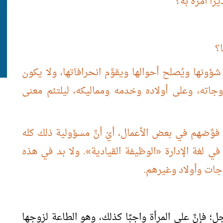
رًا أمره به؟
؟
شؤونها ويُصلح أحوالها ويقوِّم انحرافاتها، ولا يكون
زوجاته، وعلى أولاده وخدمه ومماليكه، ليلتئم معنى
 فوَّضهم في بعض الأعمال، أيْ أنَّ مسؤولية ذلك كله
في لغة الإدارة
«
الوظيفة القيادية
»
. ولا بد في هذه
وجات وأولاد وغيرهم.
؛ فإنَّ على المرأة واجبًا كذلك، وهو الطاعة لزوجها