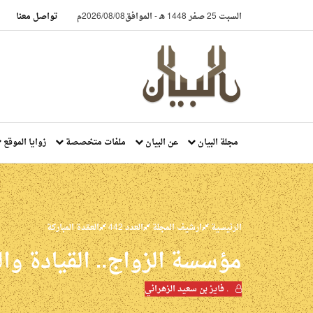
السبت 25 صفر 1448 هـ
-
الموافق2026/08/08م
تواصل معنا
مجلة البيان
عن البيان
ملفات متخصصة
زوايا الموقع
الرئيسية
ارشيف المجلة
العدد 442
العقدة المباركة
مؤسسة الزواج.. القيادة والنظا
. فايز بن سعيد الزهراني