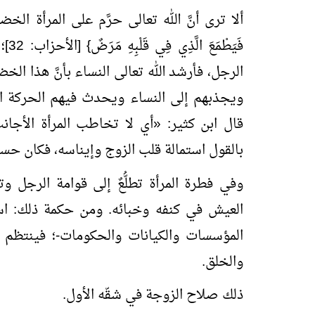
ألا ترى أنَّ الله تعالى حرَّم على المرأة الخضوع 
فَي
الرجل، فأرشد الله تعالى النساء بأنَّ هذا الخض
ويجذبهم إلى النساء ويحدث فيهم الحركة الغري
قال ابن كثير:
«
أي لا تخاطب المرأة الأجا
بالقول استمالة قلب الزوج وإيناسه، فكان حسن
وفي فطرة المرأة تطلُّعٌ إلى قوامة الرجل وت
العيش في كنفه وخبائه. ومن حكمة ذلك: اس
المؤسسات والكيانات والحكومات-؛ فينتظم أمر
والخلق.
ذلك صلاح الزوجة في شقّه الأول.