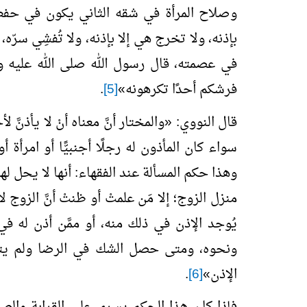
وصلاح المرأة في شقه الثاني يكون في حفظها
بإذنه، ولا تخرج هي إلا بإذنه، ولا تُفشِي سر
في عصمته، قال رسول الله صلى الله عليه
فرشكم أحدًا تكرهونه
»
[5]
.
قال النووي:
«
والمختار أنَّ معناه أنْ لا يأذن
سواء كان المأذون له رجلًا أجنبيًّا أو امرأة
وهذا حكم المسألة عند الفقهاء: أنها لا يحل له
منزل الزوج؛ إلا مَن علمتْ أو ظنتْ أنَّ الزوج
يُوجد الإذن في ذلك منه، أو ممَّن أذن له 
ونحوه، ومتى حصل الشك في الرضا ولم يترج
الإذن
»
[6]
.