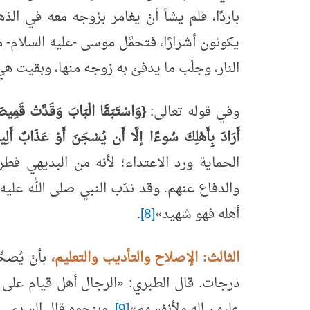
باردًا، فلم يشأ أنْ يغامر بزوجه معه في الذ
يكونون أشرارًا، فتحمَّل موسى -عليه السلام-
النار، وجلْب ما يدفئ به زوجه منها، وبقيت 
وفي قوله تعالى:
{وَاسْتَبَقَا الْبَابَ وَقَدَّتْ قَمِيصَ
أَرَادَ بِأَهْلِكَ سُوءًا إلَّا أَن يُسْجَنَ أَوْ عَذَابٌ أَ
الحماية ورد الاعتداء؛ لأنه من البديهي فطرة
والدفاع عنهم. وقد ندَب النبي صلى الله علي
أهله
فهو
شهيد
»
[8]
.
الثالث: الإصلاح والتأديب والتعليم،
بأنْ يُصح
درجات. قال الطبري:
«
الرجال أهل قيام على 
عليهن لله ولأنفسهم
»
[9]
. وبنحوه قال السدي.