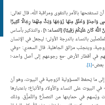
نْ تستفتحها بالأمر بالتقوى ومراقبة الله، قال تعالى:
َفْسٍ وَاحِدَةٍ وَخَلَقَ مِنْهَا زَوْجَهَا وَبَثَّ مِنْهُمَا رِجَالًا كَثِيرًا
نَّ اللَّهَ كَانَ عَلَيْكُمْ رَقِيبًا} [النساء: ١]
، والتذكير بأساس
متَّصلَين بالنساء بالدرجة الأولى؛ ليجعل في الإنسان
لزوجية، ويتجنّب مزالق الجاهلية. قال السعدي:
«
وفي
ثَّهم في أقطار الأرض -مع رجوعهم إلى أصل واحد-؛
ى بعض
»
[1]
.
ى ما يَحفظ المسؤولية الزوجية في البيوت، وهو أنْ
في البيوت على النساء والأولاد والأتباع؛ باعتبارها
وت ويُسهم في حمايتها من التصدُّع والتَّمزُّق. وذلك