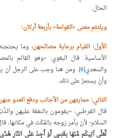
الحال.
ويلتئم معنى
«
القوامة
»
بأربعة أركان:
الأول: القيام برعاية مصالحهن،
وما يحتجنه
الأساسية. قال البغوي:
«
وهو القائم بالمصا
والسعدي
[6]
. ومن هنا وجب على الرجل أنْ ين
وأنْ يستمرّ على ذلك.
الثاني: حمايتهن من الأجانب ودفع العدو عن
قال القرطبي:
«
يقومون بالنفقة عليهن والذَّب
السلام- لأنْ يأمر زوجه بالمُكْث في مكانها، قا
لَّعَلِّي آتِيكُم مِّنْهَا بِقَبَسٍ أَوْ أَجِدُ عَلَى النَّارِ هُدً