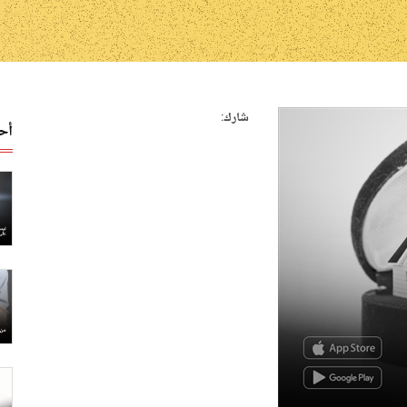
شارك:
أح