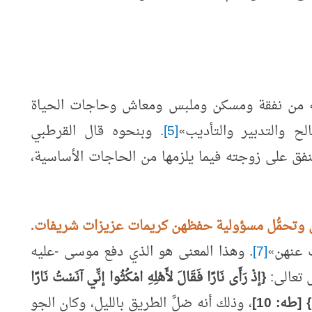
 من نفقة ومسكن وملبس ومعاش وحاجات الحياة
لح والتدبير والتأديب
»
[5]
. وبنحوه قال القرطبي
فق على زوجته فيما يلزمها من الحاجات الأساسية،
هن وتحمُّل مسؤولية حفظهن كريمات عزيزات شريفات.
ّ عنهن
»
[7]
. وهذا المعنى هو الذي دفع موسى -عليه
ل تعالى:
{إذْ رَأَى نَارًا فَقَالَ لأَهْلِهِ امْكُثُوا إنِّي آنَسْتُ نَارًا
ى} [طه: 10]
، وذلك أنه ضلَّ الطريق بالليل، وكان الجو