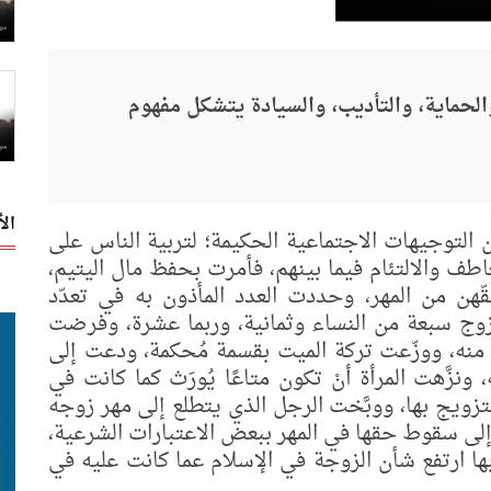
والحماية، والتأديب، والسيادة يتشكل مفهوم
ال
 التوجيهات الاجتماعية الحكيمة؛ لتربية الناس على
اطف والالتئام فيما بينهم، فأمرت بحفظ مال اليتيم،
هن من المهر، وحددت العدد المأذون به في تعدّد
تزوج سبعة من النساء وثمانية، وربما عشرة، وفرضت
ة منه، ووزّعت تركة الميت بقسمة مُحكمة، ودعت إلى
ونزَّهت المرأة أنْ تكون متاعًا يُورَث كما كانت في
التزويج بها، ووبَّخت الرجل الذي يتطلع إلى مهر زوجه
إلى سقوط حقها في المهر ببعض الاعتبارات الشرعية،
ها ارتفع شأن الزوجة في الإسلام عما كانت عليه في