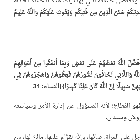
، ومقتضى حكمته التي بها نزلت هذه الأحكام العادلة
يَهْدِيَكُمْ سُنَنَ الَّذِينَ مِن قَبْلِكُم وَيَتُوبَ عَلَيْكُمْ وَاللَّهُ عَلِيمٌ
ضَّلَ اللَّهُ بَعْضَهُمْ عَلَى بَعْضٍ وَبِمَا أَنفَقُوا مِنْ أَمْوَالِهِمْ
للَّهُ وَاللَّاتِي تَخَافُونَ نُشُوزَهُنَّ فَعِظُوهُنَّ وَاهْجُرُوهُنَّ فِي
ِنَّ سَبِيلًا إنَّ اللَّهَ كَانَ عَلِيًّا كَبِيرًا} [النساء: 34]
.
هو المُطاع؛ لأنه المسؤول عن إدارة الأمر وسياسته
ؤولان وسيدان.
لى المرأة: صانَها، وإنَّه لقوَّام عليها: مائنٌ لها، من