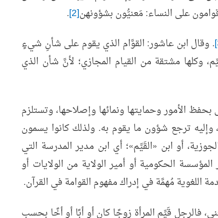
قوامون على النساء: مَعنيُّون بشؤونهن
[2]
.
. وقال ابن عاشور: القوَّام الذي يقوم على شأنِ شيءٍ
قيِّم، وكلها مشتقة من القيام المجازي؛ لأنَّ شأن الذي
َى بحفظ الأمور وحمايتها ونمائها وإصلاحها، وتستلزم
، وإليه ترجع شؤون ما يقوم به. ولذلك كانوا يسمون
جوزية، أو ابن
«
القَيِّم
»
؛ أي ابن مدير المدرسة التي
المؤسسة الحكومية أو أمير الولاية من الولايات أو
مة اللغوية مُهمَّة في إدراك مفهوم القوامة في القرآن.
 فالرجل قَيِّم المرأة زوجًا كان أو أبًا أو أخًا بحسب