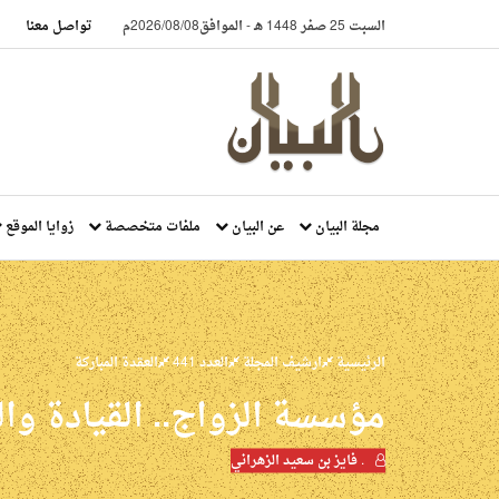
السبت 25 صفر 1448 هـ
-
الموافق2026/08/08م
تواصل معنا
مجلة البيان
عن البيان
ملفات متخصصة
زوايا الموقع
الرئيسية
ارشيف المجلة
العدد 441
العقدة المباركة
مؤسسة الزواج.. القيادة والنظام 
. فايز بن سعيد الزهراني