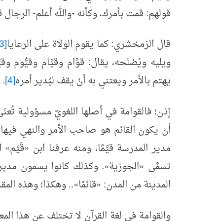
قولهم: قمت بأمرك، وكأنه -والله أعلم- الرجال 
قال الزمخشري: كما يقوم الولاة على الرعايا
[3]
ويليه ويُصْلحه، يقال: قوَّام وقيَّام وقيُّوم و
يهتم بالأمر ويعتني به أنْ يقف ليُدير أمره
[4]
.
إذن؛ فالقوامة في أصلها اللغويّ مسؤولية تُعن
أنْ يكون القائم هو صاحب الأمر والنهي فيها
مدير المدرسة قيِّمًا، ومنه عرفنا ابن
«
قَيِّم
»
ال
تسمَّى
«
الجوزية
»
. وكذلك كانوا يسمون مدير 
المدينة من المدن:
«
قائمًا
»
.. وهكذا؛ وهذه المقد
والقوامة في لغة القرآن لا تختلف عن هذا المعنى،