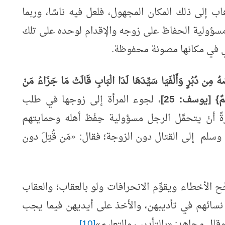
هاب إلى ذلك المكان المجهول، فلعل فيه ناسًا، وربما
 مسؤولية الحفاظ على زوجه والإقدام لوحده على تلك
هي في مكانها مصونة محفوظة.
هُ مِن دُبُرٍ وَأَلْفَيَا سَيِّدَهَا لَدَا الْبَابِ قَالَتْ مَا جَزَاءُ مَنْ
لِيمٌ} [يوسف: 25]
، لجوء المرأة إلى زوجها في طلب
ً أنْ يتحمَّل الرجل مسؤولية حِفْظ أهله وحمايتهم
ه وسلم إلى القتال دون الزوجة؛ فقال:
«
مَن قُتِلَ
دون
ِّح الأخطاء ويقوِّم الانحرافات ولو بالعقاب؛ والعقاب
نسائهم في تأديبهن، والأخذ على أيديهن فيما يجب
 وقال مجاهد:
«
بالتأديب والتعليم
»
[10]
.