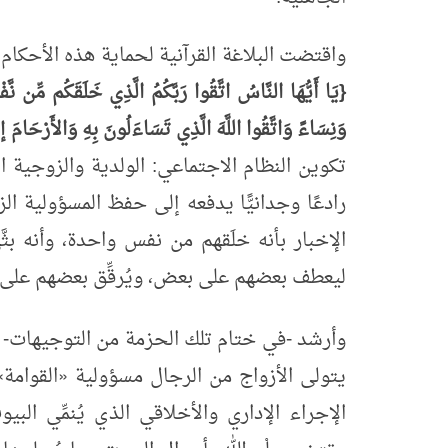
واقتضت البلاغة القرآنية لحماية هذه الأحكام أ
{يَا أَيُّهَا النَّاسُ اتَّقُوا رَبَّكُمُ الَّذِي خَلَقَكُم مِّن نّ
وَنِسَاءً وَاتَّقُوا اللَّهَ الَّذِي تَسَاءَلُونَ بِهِ وَالأَرْحَامَ إ
تكوين النظام الاجتماعي: الولدية والزوجية ال
رادعًا وجدانيًّا يدفعه إلى حفظ المسؤولية ا
الإخبار بأنه خلَقهم من نفس واحدة، وأنه ب
ليعطف بعضهم على بعض، ويُرقِّق بعضهم عل
وأرشد -في ختام تلك الحزمة من التوجيهات- إل
يتولى الأزواج من الرجال مسؤولية
«
القوامة
»
الإجراء الإداري والأخلاقي الذي يُنمِّي البي