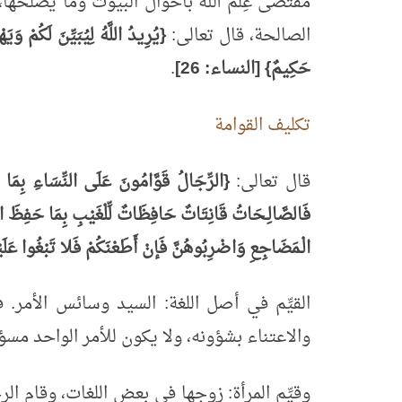
مقتضى عِلْم الله بأحوال البيوت وما يُصلحها
الصالحة، قال تعالى:
{يُرِيدُ اللَّهُ لِيُبَيِّنَ لَكُمْ وَ
حَكِيمٌ} [النساء: 26]
.
تكليف القوامة
قال تعالى:
{الرِّجَالُ قَوَّامُونَ عَلَى النِّسَاءِ بِمَا فَ
فَالصَّالِـحَاتُ قَانِتَاتٌ حَافِظَاتٌ لِّلْغَيْبِ بِمَا حَفِظَ ا
الْـمَضَاجِعِ وَاضْرِبُوهُنَّ فَإنْ أَطَعْنَكُمْ فَلا تَبْغُوا عَلَيْه
القيِّم في أصل اللغة: السيد وسائس الأمر. ف
والاعتناء بشؤونه، ولا يكون للأمر الواحد مس
وقيِّم المرأة: زوجها في بعض اللغات، وقام الرجل ع