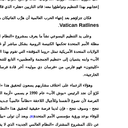
إعجابهم بهذا التنظيم وتواطؤوا معه: قائد النازيين «هتلر» الذي ق
فكان جزاؤهم بعد إنتهاء الحرب العالمية أن هرَّب الفاتيكان 
Vatican Ratlines
.
وعلى يد التنظيم اليسوعي نشأ ما يعرف بمشروع «النظام ال
مظلة الأمم المتحدة تحكمها الكنيسة الرومية بشكل مباشر أو غي
الولايات المتحدة الأمريكية تمثل «روما المؤقتة» التي تقوم بهذا 
الأب» وابنه ينتميان إلى «تنظيم الجمجمة والعظمين» التابع للت
«كلينتون» فهو فارس من «فرسان دي موليه» آخر قادة فرسان 
الخارجية».
وهؤلاء الزعماء على اختلاف مشاربهم يسعون لتحقيق هذا «النظ
غَرْوَ أن نجد الرئيس «بوش ا
الفرصة لأن نصوغ لأنفسنا وللأجيال اللاحقة «نظاماً عالميـاً جـدي
ننجح - وسوف ننجح - فإن لدينا فرصة حقيقية لتحقيق هذا «النظا
للوفاء بوعد ورؤية مؤسسي الأمم المتحدة
. وبعد أن تولى «بي
[6]