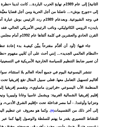
الثانية] إلى عام 1989م نهايةِ الحرب الباردة... 
إلى «جورج بوش»... ناضلنا من أجل الحرية ومن أجل قضايا معيَّن
في وجه الشيوعية. وبعدعام 1989م ردد الرئيس بوش عبارة أستخدمُها بنفسي كثيراً: أننا بحاجة إلى «نظام عالمي جديد»...)
بايدن» الرومي الكاثوليكي، ونائب الرئيس الأمريكي الحالي، فقد 
القرن الحادي والعشرين في كلمة ألقاها عام 1992م أمام مجلس الشيوخ بعنوان: «على أعتاب النظام العالمي الجديد».
جاء فيها: (أود أن أقدِّم مقترحاً يبيِّن كيفيـة بدء إعادة 
«النظام العالمي الجديد»... إنني أحث على أن نُحْيي مفهوم «نظام
أن تصير ضابط التنظيم للسياسة الخارجية الأمريكية في التسعيني
تنتشر اليسوعية اليوم في جميع أنحاء العالم بلا استثناء، س
أقاليم لتسهيل التعامل معها. فعلى سبيل المثال تقع إفريقيا ت
المنظمة الأب اليسوعي «فراتيرن ماساوي»، وتقسم إفريقيا إلى 
إقليم إفريقيا الشمالية الغربية: ويشمل غامبيا وغانا وليبيريا ون
وتنزانيا وأوغندا. - أما مصر فداخلة تحت «إقليم الشرق الأدنى»، 
إلى أخر ذلك من التقسيمات
. وكما هو معروف عن تنظيم اليسو
[9]
للنشاط التنصيري بقدر ما يهتم للسلطة والوصول إليها كما عبر 
زعيمهم جنرال جيش وليس مجرد راهب في صومعته. وهدف هذا ال