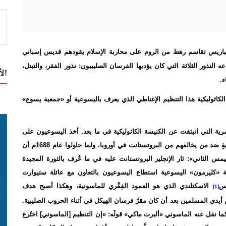
ي دَير «مونتمارتر» بباريس تقاسم رهط من الروم على محاربة الإسلام يقودهم قديس إسباني
لنذور الثلاثة التي كان يؤديها الفرسان الصليبيون: نذور الفقر، والتبتل،
ال
ء.
الكاثوليكية هذا التنظيم الإغناطي الذي يعرف باليسوعية أو «جمعية يسوع»
سرية التي انبثقت عن الكنيسة الكاثوليكية في ما بعد. أخذ اليسوعيون على
عواتقهم استعادة أمجاد الكنيسة الرومية، ودخلوا في معارك رهيبةٍ ضد من يخالفهم من البروتستانت في أوروبا. ولما حاولوا عام 1688م أن
مس الثاني»: ثار الإنجليز البروتستانت عليه في ما عُرف بالثورة المجيدة
ية «كليرمون» اليسوعية استطاع اليسوعيون بالتعاون مع عائلة ستيوارت
قس
الاسكتلندي الذي هو العمود الفِقْري للماسونية، وهكذا أصبح هدف
[1]
 أيدي المسلمين بعد أن كان مقرَّ فرسان الهيكل في أثناء الحروب الصليبية.
كما نقل عنه الماسوني «ألبرت ماكي» قولَه: «إن التنظيم [الماسوني] اختُرع