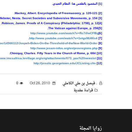
[1] المقصود بالطقس هنا: النظام التعبدي.
[2] Mackey, Albert. Encyclopedia of Freemasonry, p. 120-121.
[3] Webster, Nesta. Secret Societies and Subversive Movements, p. 154.
[4]Robison, James. Proofs of A Conspiracy (Philadelphia: 1798), p. 12.
[5]The Vatican against Europe, p. 256.
http://www.youtube.com/watch?v=Rc7i0wCFf8g
[6]
.
http://www.youtube.com/watch?v=1etgsNU46s4
[7]
doc/14566112/Jospeh-Biden-On-the-Threshold-of-theNew-World-Order
[8] Biden, Joe. «On the Threshold of the New World Order.»
http://www.jesam-infos.org/en/provregions.php
[9]
[10] Chiniquy, Charles. Fifty Years in the Church of Rome, p. 684.
/www.imcsafrica.levillage.org/eng/attachments/073_pax%20newslet
[11]
http://jesuits.georgetown.edu/JCListing.cfm
[12]
. فيصل بن علي الكاملي
Oct 26, 2010
0
قراءة عقدية
زوايا المجلة