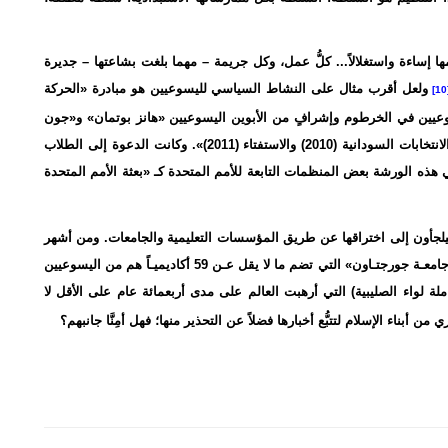
ا إساءة واستغلالاً... كلُّ عمل، وكل جريمة – مهما بلغت بشاعتها – جديرة
ولعل أقرب مثال على النشاط السياسي لليسوعيين هو مبادرة «الحركة
سوعيين في الخرطوم وإشرافٍ من الأبوين اليسوعيين «هانز بوتمان» و«جون
شاشو»؛ لإقامة ورشة عمل بعنوان: «دور الطلاب الكاثوليك في الانتخابات السودانية (2010) والاستفتاء (2011)». وكانت الدعوة إلى الطلاب
ه الورشة بعض المنظمات التابعة للأمم المتحدة كـ «بعثة الأمم المتحدة
يلجأون إلى اختراقها عن طريق المؤسسات التعليمية والجامعات. ومن أشهر
الجـامعات اليسـوعية ذات النشاط المريب فـي منطقـة الخليـج «جامعـة جورجتـاون» التي تضم ما لا يقل عـن 59 أكاديميـاً هم من اليسوعيين
ة لواء الصليبية) التي أرهبت العالم على مدى أربعمائة عام على الأقل لا
أبناء الإسلام لتتبُّع أخبارها فضلاً عن التحذير منها؛ فهل أمِنَّا جانبهم؟