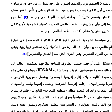
كانت لدينا «نظرة عالمية»؛ الجمهوريون والديمقراطيون على حد سواء... من «هاري ترومان»
ة تجعل أمريكا قوية وصحيحة وتزيد من الطبقة الوسطى وتقلِّص الفقر وتقف
. أما «جو
[7]
دعا إلى تبنِّي مشروع «النظام العالمي الجديد» كسياسة خارجية لأمريكا في
تنظيـم سياستنا الخارجية؛ لنحقق القوة الكامنة الكاملة المتجسدة في عبارة
ٍ عالميٍ جديدٍٍ» وأن ننقذ العبارة من الشكوك وأن نستثمر فيها رؤية ينبغي
ات من القرن العشرين وفي القرن الذي يليه [الحادي والعشرين])
.
[8]
واء بشكل علني أو خفي حسب الظروف المتاحة لها؛ فهم يقسِّمون العالم إلى
JESAM
حت مظلةِ منظمةِ «يسوعيي إفريقيا ومدغشقر»
، ويشرف على هذه
سبعة أقاليم منها: - إقليم إفريقيا الوسطى: ويشمل جمهورية الكونغو. -
يجيريا وسيراليون. - إقليم إفريقيا الشرقية: ويشمل إثيوبيا وكينيا والسودان
وأما المغرب والجزائر فتحت مظلة «منطقة المغرب» التابع لـ «إقليم فرنسا»،
عية فإن له حراكاً سياسياً يفوق الجماعات الكنسية الأخرى. وهو لا يهتم
عن ذلك نابليون بقوله: (إن اليسوعيين تنظيم عسكري وليسوا رهبنة دينية.
تنظيم هو السلطة: السلطة بكل ممارساتها الاستبدادية: سلطة مطلقة،