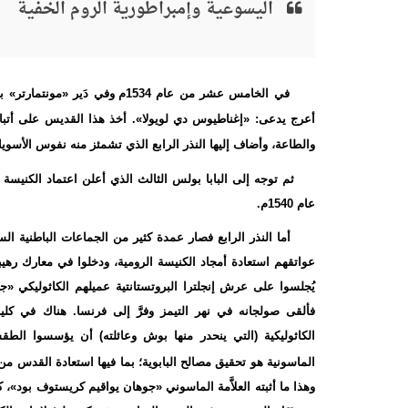
اليسوعية وإمبراطورية الروم الخفية
في الخامس عشر من عام 1534م وف
أعرج يدعى: «إغناطيوس دي لويولا». أخذ هذا القديس على أتباعه ا
والطاعة، وأضاف إليها النذر الرابع الذي تشمئز منه نفوس الأسويا
ثم توجه إلى البابا بولس الثالث الذي أعلن اعتماد الكنيسة 
عام 1540م.
أما النذر الرابع فصار عمدة كثير من الجماعات الباطنية ال
يُجلسوا على عرش إنجلترا البروتستانتية عميلهم الكاثوليكي «جي
فألقى صولجانه في نهر التيمز وفرَّ إلى فرنسا. هناك في كل
الكاثوليكية (التي ينحدر منها بوش وعائلته) أن يؤسسوا الط
الماسونية هو تحقيق مصالح البابوية؛ بما فيها استعادة القدس من
وهذا ما أثبته العلاَّمة الماسوني «جوهان يواقيم كريستوف بود»، 