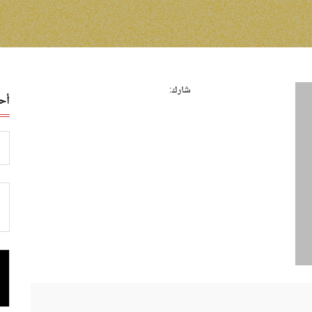
شارك:
أح