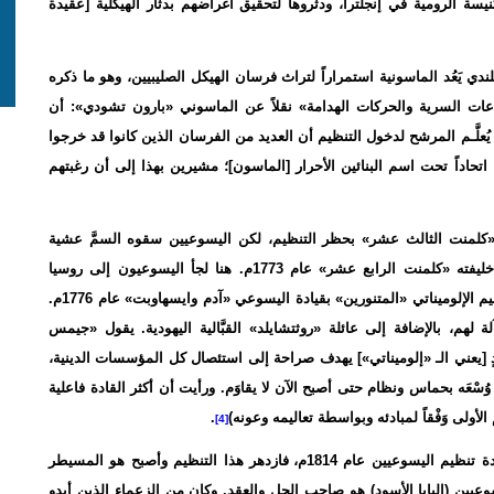
ة الرومية في إنجلترا، ودثَّروها لتحقيق أغراضهم بدثار الهيكلية [عقيدة
يَعُد الماسونية استمراراً لتراث فرسان الهيكل الصليبيين، وهو ما ذكره
جماعات السرية والحركات الهدامة» نقلاً عن الماسوني «بارون تشودي»: أن
يُعلَّـم المرشح لدخول التنظيم أن العديد من الفرسان الذين كانوا قد خرجوا
حاداً تحت اسم البنائين الأحرار [الماسون]؛ مشيرين بهذا إلى أن رغبتهم
 «كلمنت الثالث عشر» بحظر التنظيم، لكن اليسوعيين سقوه السمَّ عشية
إعلان الحظر، فكان إعلان الحظر بعدها بأربعة أعوام على يد خليفته «كلمنت الرابع عشر» عام 1773م. هنا لجأ اليسوعيون إلى روسيا
وبروسيا، وظلوا يعملون في الخفاء إلى أن ظهروا ثانية باسم تنظيم الإلوميناتي «المتنورين» بقيادة اليسوعي «آدم وايسهاوبت» عام 1776م.
لهم، بالإضافة إلى عائلة «روثتشايلد» القبَّالية اليهودية. يقول «جيمس
ٍ [يعني الـ «إلوميناتي»] يهدف صراحة إلى استئصال كل المؤسسات الدينية،
وُسْعَه بحماس ونظام حتى أصبح الآن لا يقاوَم. ورأيت أن أكثر القادة فاعلية
لأولى وَفْقاً لمبادئه وبواسطة تعاليمه وعونه)
.
[4]
وبعد الثورة الفرنسية أعلن البابا «بيوس الثاني عشر» إعادة تنظيم اليسوعيين عام 1814م، فازدهر هذا التنظيم وأصبح هو المسيطر
وعيين (البابا الأسود) هو صاحب الحل والعقد. وكان من الزعماء الذين أبدو