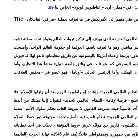
ال: «في «هِملر» أرى «إغناطيوس لويولا» الخاص بنا»
.
[5]
The
من بقي منهم إلى الأمريكتين في ما يُعرَف بعملية «مراقي الفاتيكان»
عالمي الجديد» الذي يهدف إلى تركيز ثروات العالم وقواه تحت مظلة تشبه
ر مباشر، وهو ما يُعرَف باسم: العولمة أو حكومة العالم الواحد. وأصبحت
الدور. يرتبط زعماء أمريكا باليسوعية عن طريق تنظيماتٍ تابعةٍ لها؛ فـ «بوش
نظيم اليسوعي كما هو ثابت في وثائق جامعة «ييل» منشأ هذا التنظيم، وأما
الهيكل، وأما الرئيس الحالي «أوباما» فهو عضو في «مجلس العلاقات
ام العالمي الجديد» وإعادة إمبراطورية الروم بعد أن زلزلها الإسلام؛ فلا
لأب» عام 1990 م يسمي «أزمة الخليج» فرصةً لإقامة «النظام العالمي الجديد» فيقول: (إننا نمتلك بين أيدينا
داً»، عالميـاً حيث شـريعة القانون لا شريعة الغاب تحكم سلوك الأمم، عندما
م العالمي الجديد» نظام تلعب فيه «أممٌ متحدة» موثوقة دور حفظ السلام
ل كلينتون» فارس دي موليْه عرشَ «روما المؤقتة»، تحدَّث في أحد خطاباته
عن ذلك المشروع المشترك «النظام العالمي الجديد» الذي لا يفرِّق بين جمهوري وديمقراطي قائلاً: (منذ عام 1945م نهايةِ الحرب [العالمية