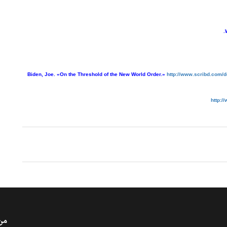
http://www.scribd.com/
http:/
من