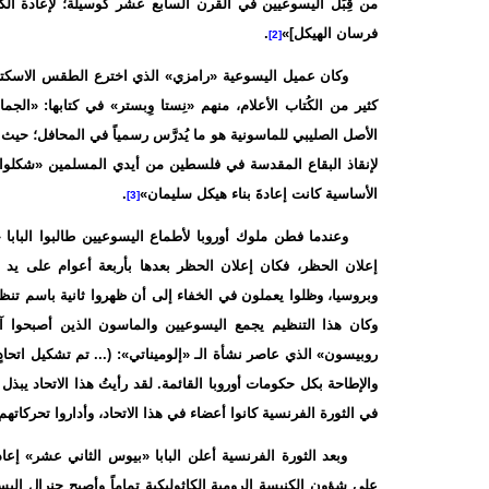
من قِبَل اليسوعيين في القرن السابع عشر كوسيلة؛ لإعادة الكنيس
فرسان الهيكل]»
.
[2]
وكان عميل اليسوعية «رامزي» الذي اخترع الطقس الاسكتلندي 
كثير من الكُتاب الأعلام، منهم «نِستا وِبستر» في كتابها: «ال
الأصل الصليبي للماسونية هو ما يُدرَّس رسمياً في المحافل؛ حيث 
لإنقاذ البقاع المقدسة في فلسطين من أيدي المسلمين «شكلوا ات
الأساسية كانت إعادةَ بناء هيكل سليمان»
.
[3]
وعندما فطن ملوك أوروبا لأطماع اليسوعيين طالبوا البابا
وكان هذا التنظيم يجمع اليسوعيين والماسون الذين أصبحوا آلة 
روبيسون» الذي عاصر نشأة الـ «إلوميناتي»: (... تم تشكيل اتحاد
والإطاحة بكل حكومات أوروبا القائمة. لقد رأيتُ هذا الاتحاد يبذل 
في الثورة الفرنسية كانوا أعضاء في هذا الاتحاد، وأداروا تحركاتهم ا
على شؤون الكنيسة الرومية الكاثوليكية تماماً وأصبح جنرال اليس