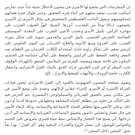
إن الممارسات التي يخضع لها الأسرى في سجون الاحتلال سيئة جداً حيث تمارس
أساليب تعذيب بشعة بحقهم في أثناء فترة التحقيق، وحتى طوال فترة قضائهم
لمحكوميتهم، ويقول الباحث الفلسطيني المتخصص في مجال الأسرى إن الأسرى
يخضعون لــ80 نوعاً من التعذيب، أبرزها: الشبح، الهزُّ العنيف، الضرب على
مؤخرة الرأس، تكبيل الأيدي وعصب الأعين، الضرب على المعدة، الموسيقى
الصاخبة، التحرش الجنسي، تكبيل اليدين والقدمين سوية على شكل موزة،
الضرب على الجروح ومنع الأدوية والعلاج، الحرمان من النوم، الجلوس على
كرسي صغير على شكل زاوية حادة، استخدام الكلاب، الحرمان من الطعام، شد
الشعر وخلعه، الضغط على الركبتين والضغط على أماكن حساسة في الجسم،
المكوث في ثلاجة ضيقة ومعتمة، التعرية من الملابس، الصعق بالكهرباء، الوقوف
تحت المطر أو في البرد القارص عراة، الخنق بالماء، العزل الانفرادي، واعتقال
الأقارب خاصة الزوجات والأمهات للضغط والابتزاز... إلخ.
وتقوم مصلحة السجون الصهيونية باللجوء إلى العزل الانفرادي لبعض قيادات
الحركة الأسيرة أو الأسرى كإجراء عقابي لإذلالهم، وتقدم على وضع الأسير في
حيز مكاني يتميز بالضيق الفيزيائي والسيكولوجي (النفسي)، يتم الحرص فيه
على التأكد من خلوه من مظاهر الحياة المختلفة وجعلها في حدودها الدنيا أو دون
ذلك، وعلى الأخص منها مظاهر الحياة الاجتماعية والإنسانية، وذلك لإبقاء الأسير
في حال حصار وانحباس دائمين بتضييق المساحات الفيزيائية والإنسانية إلى أدنى
درجاتها؛ كي يصبح هذا الحصار والانحباس نمط حياة قسري مفروض على الجسد
والحواس للوصول إلى حصار الروح والقدرات الذهنية وهو “أي العزل” بهذا يعدُّ
بحق “كسجن داخل السجن”!!.