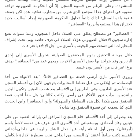
المنشودة، وعلى الرغم من قسوة السجن إلا أن الحكومة الصهيونية تواجه
صعوبة في اختراق هذا المجتمع الذي شرب من مشارب ثقافية عدة لكن جمعته
قضية بلده المحتل؛ لذلك دائماً تحاول الحكومة الصهيونية إيجاد أساليب جديد
لاختراق هذا المجتمع وأبرزها “العصافير”.
“ العصافير” هو مصطلح يطلق على العملاء داخل السجون، ومنذ سنوات تضع
إدارة سجون الاحتلال الصهيوني هؤلاء العملاء في غرف خاصة بهم، تحت إشراف
المخابرات التي تستخدمهم للوقيعة بالأسرى من أجل الإدلاء باعترافات.
خلال مرحلة التحقيق يقوم المحققون الصهاينة بتحويل الأسرى إلى إحدى
الزنازين وقد يتواجد بها بعض الأسرى الآخرين ومعهم عدد من” العصافير” بهدف
نزع اعترافات من الأسير دون علمه.
ويروي الأسير مازن أرشي قصته مع العصافير قائلاً: ”بعد الانتهاء من أخذ
البصمات، تم إبلاغي من قبل ضباط المخابرات بتوجهي الآن إلى أقسام السجن
عند الأسرى العاديين، وفي الطريق إلى الأقسام بعد عصب العينين وتكبيل اليدين
والقدمين، بدأت تدور الأفكار في رأسي وكانت كالتالي: هل حقاً انتهت قصة
التحقيق معي هكذا بكل هذه البساطة والسهولة؟ وأين العصافير؟ وأين الحديث
الذي كنا نسمعه عن قسوة التحقيق وما شابه؟.
بعد وصولي إلى أحد الأقسام، قام السجان المرافق لي بإزالة العصبة من على
عينيي وفك أصفادي. ويستقبلني أحد الأسرى الذي عرف عن نفسه لاحقاً باسم
(أبوعنان)، ومن أول لحظة رأيته فيها دخل الشك والريبة في داخلي،أدخلني
القسم (كنت سابقاً أعتقد أن السجن من الداخل تحت سيطرة الإدارة بالكامل،