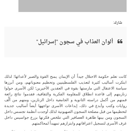
شارك:
ألوان العذاب في سجون "إسرائيل"
كانت تعلم حكومة الاحتلال جيداً أن الإيمان يمنح القوة والصبر لأعدائها؛ لذلك
ابتكرت أساليب كثيرة لتعذيب الفلسطينيين وتحطيم معنوياتهم، ومن أبرزها
سياسة الاعتقال التي مارستها بقوة في العقدين الأخيرين؛ لكن الأسرى حولوا
زنازينهم إلى قاعدة انطلاق للمقاومة الفكرية والثقافية، فقدموا نتائج رائعة
فمنهم من أكمل دراسته الثانوية و الجامعية داخل الزنازين، ومنهم من ألَّف
روايات وكتب وأبدع في ذلك، إبداعات الأسرى تواجهها أيضاً أساليب جديدة
لتحطيمها من قبل مصلحة السجون الصهيونية لذلك أوجدت أنظمة تجسس داخل
السجون ومن بينها ظاهرة العصافير التي تتلخص فكرتها بزرع جواسيس داخل
غرف الأسرى لتسجيل اعترافاتهم وابتزازهم تمهيداً لمحاكمتهم.