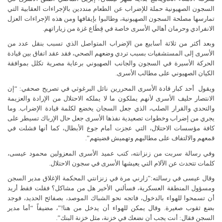
السجون الصهيونية حملة للإضراب عن الطعام منددين بالإجراءات العقابية التي
تمارسها مصلحة السجون الصهيونية، وطالبوا بإيقافها ومن هذه الإجراءات العزل
الانفرادي وحرمان أهالي الأسرى خاصة في قِطَاع غزة من زياراتهم.
وبعد أكثر من ثلاثة أسابيع من الإضراب المتواصل الذي تسبب بنقل عدد من
الأسرى إلى المستشفيات بسبب تردي وضعهم الصحي، فقد عقد اتفاق بين قيادة
الحركة الأسيرة في السجون والجانب الصهيوني برعاية مصرية تكلل بموافقة
الكيان الصهيوني على مطالب الأسرى.
ويقول أحد كبار قادة الأسرى المحررين نائل البرغوثي في تصريح صحفي: “إن
الانتصار حليف الأسرى لأنهم يملكون ما لا يملكه الاحتلال من الإرادة والعزيمة
والتحدي والقرار الصلب، الذي جعل السجان يخضع لكلمة قيادة الإضراب. وما
يجري من إضراب وخطوات تصعيدية نفذها الأسرى جعل حال الإرباك تسيطر على
كافة مؤسسات الاحتلال، التي عجزت أمام جوع الأبطال، كما أنها فشلت في
قمعهم والالتفاف على مطالبهم وتهميش قضيتهم”.
وفي رسالة سربت من زنزانته، كتب عميد الأسرى المعزولين محمود عيسى،
كلمات تتحدث عن الآلام التي يعيشها الأسرى في سجون الاحتلال.
وقال عيسى في رسالته:”زارني مرة في زنزانتي المحكمة الإغلاق مدير السجن
ومسؤول المنطقة العسكرية، فسألني الأخير هل من مشاكل؟ فقلت فقط أريد
أن تسمحوا للهواء بالدخول، فاتجه نحو الشباك الموصد، بصفائح الحديد، فوجد
بضع ثقوب صغيرة. وقال يمكن للهواء أن يدخل من هنا!”، مضيفاً “أما مدير
السجن فقال: أنت يجب أن نضعك في خزنة، مثل خزنة البنك”.