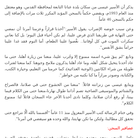
يذكر أن الأسير عيسى من سكان بلدة عناتا التابعة لمحافظة القدس، وهو معتقل
منذ العام 1993م، ويقضي حكماً بالسجن المؤبد المكرر ثلاث مرات بالإضافة إلى
حكم بالسجن 46 عاماً.
وعن سبب خوضه الإضراب يقول الأسير:”أخذنا قراراً وعزمنا أمرنا أن نمضي
حتى النهاية في طريقنا الذي فرض علينا، لم نكن أحياء قبل اليوم؛ بل كنا نعاني
سكرات الموت في كل أوقاتنا... نغَّصوا علينا الطعام، أما النوم فقد غدا علينا
حراماً بشق الأنفس”.
وتابع “لم يبقَ شيء اسمه ممنوع إلا وجُرب علينا، منعنا من زيارة أهلنا، حتى ما
عاد أحدنا يتخيل شكل أهله، وما عاد أهلنا يذكرون ملامح وجوهنا. كما منعنا لفترات
طويلة من شراء الكانتين (الوجبة الغذائية)، كما حرمنا من التعليم، وحيازة الكتب،
والكتابة، وصودر مراراً ما كنا نكتبه من خواطر”.
ويتابع عيسى من زنزانته قائلاً: “منعنا من الخشوع حتى في صلاتنا، فالصراخ
والشتائم والموسيقى الصاخبة تصم آذاننا طوال نهارنا،منعنا حتى من الكلام فيما
بيننا، أو رفع أذان صلاتنا، وكلما نادى أحدنا الآخر جاء السجان قائلاً لنا: ممنوع
الكلام”.
وفي ختام الرسالة كتب الأسير المعزول منذ 11 عاماً “أقسمنا بالله ألَّا نتراجع حتى
نحقق كل مطالبنا، ولتكن ما تكن نهايتنا، والله وحده هو سيقضي في أمرنا”.
عصافير السجن:
داخل السجن يوجد مجتمع مترابط متضامن قضيته واحدة وهدفه الحرية