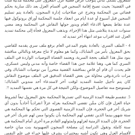
للمعزول بشكل ثنائي يتوجب عرض قضية عزل المعزول على محكمة مدنية للبتِّ
في القضية؛ بحيث تصبح إقامة السجين في أقسام العزل بعد ذلك سارية بحكم
قضائي من المحكمة وتخرج عن صلاحيات إدارة السجون، بالعادة يتم تسليم
السجين قبل أسبوع أو عدة أيام من انعقاد جلسة المحكمة أوراق بروتوكول فيها
عدة نقاط يضعها الادعاء العام ويدور حولها النقاش في المحكمة وبعد مضي
سنوات عديدة يتلاشى مثل هذا الإجراء، ويذهب المعزول فجأة إلى محكمة تمديد
العزل عند اقتراب موعد انتهاء آخر تمديد له.
4 - الملف السري: بالعادة يقوم المدعي العام برفع ملف سري يقدمه للقاضي
بحق المعزول بأمر من الشاباك، وكما هو معلوم لا تتاح معرفة وبالتالي مناقشة
بنود مثل هذا الملف بحجة السرية، ويعتمد القضاة التوصيات الواردة في الملف
السري كما هي، وهنا علامة جبن هذا القضاء خاصة وأنه مدني وليس عسكري،
فلم يحدث أن قام أي قاضٍ بمناقشة القضية متحرراً من توصيات الشاباك وفي
مرات نادرة،وفي محاولة من بعض القضاة التدقيق في الملف موضوع النقاش
كان يتم تأجيل جلسة التمديد لوقت آخر لاستدعاء أحد مندوبي الشاباك؛
ليستوضح منه تفاصيل الموضوع،،ولكن النتيجة في كل مرة هي نفسها التمديد !!.
5. تنقسم طبيعة المدة الزمنية التي تصدرها المحكمة بحق المعزول تبعاً لشروط
حياة العزل فإن كان ممَّن تقضي المحكمة بعزله عزلاً انفرادياً أحادياً بدون أي
شريك آخر في الحجرة، فإن المدة الزمنية القصوى التي تحكم بها المحكمة هي
ستة شهور،بينما الذين تقضي لهم المحكمة بأن يكونوا ممن لهم شريك آخر في
الحجرة، فإن المدة الزمنية لعزلهم ولمثولهم القادم مرة أخرى أمام المحكمة هي
سنة كاملة. وتقول الدراسة إن مصلحة السجون الصهيونية بنت مبانٍ خاصة
لأقسام العزل وهي تكون أشبه بمختبرات يشرف عليها خبراء في علم النفس