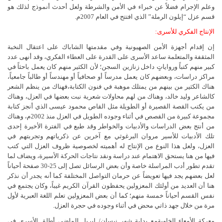
وعلم الإجرام فضلاً عن خبراء في الأمن والشرطة ولعل أحدث أنموذج لذلك هو
قسم عزل “إيلون الرملة” الذي افتتح في العام 2007م.
الإنتاج الفكري للأسرى:
إن إقدام أجهزة الأمن الصهيونية وفي مقدمتها الشاباك على اعتقال النخبة
المثقفة والمتعلمة ساعد الأسرى على القدرة على العطاء الفكري، وقد أنهى عدد
كبير منهم كتباً ورواياتٍ داخل زنازين السجن؛ لأن الكثير منهم كان يعمل باحثاً في
مراكز دراسات، وبعضهم كان يعمل مدرساً أو صحافياً أو مهندساً أو طالباً جامعياً،
هناك الكثير من بينهم من يمتلك موهبة في فنون الكتابة،فهناك من ينظم الشعر
كالشاعر وليد خالد، وهناك من لهم محاولات شعرية نبت بعضها في العزل، وهناك
من يكتب القصة القصيرة أو الطويلة مثل القاص محمود عيسى الذي أنجز كتابة
مجموعة كبيرة من القصص في أثناء وجوده الطويل في العزل منذ 2002م، وهناك
من أنتج بعض الدراسات والأدبيات والخواطر وقد طبع في الفترة الأخيرة إحدى
تلك الأدبيات للأسير مروان البرغوثي مع آخرين عن ذكرياتهم وتجربتهم في
العزل، ولعل هذا النوع من الإنتاج له أهميته لخصوصية ظروف العزل التي كتب
فيها من هنا يستحق الاهتمام عند دراسة ونقد نتاجات الحركة الأسيرة، ويضاف لما
تقدم تطور أدب المراسلة خاصة وأن بعض الرسائل تصل إلى 25-30 صفحة أحياناً
لعل بعضهم يجد فيها تعويضاً عن حرمان التواصل المختلفة كما أنه يجدر أن نذكر
هنا أن العديد من أولئك المعزولين يحفظون القرآن الكريم غيباً، وكان يجتمع في
نفس القسم أحياناً خمسة منهم؛ كما أن بعض المعزولين تعلم اللغة العبرية لأول
مرة من خلال جهد ذاتي محض في أثناء وجوده في حجرة العزل.
معركة الأمعاء الخاويةمع بداية شهر نيسان/ إبريل الماضي أطلق الأسرى في