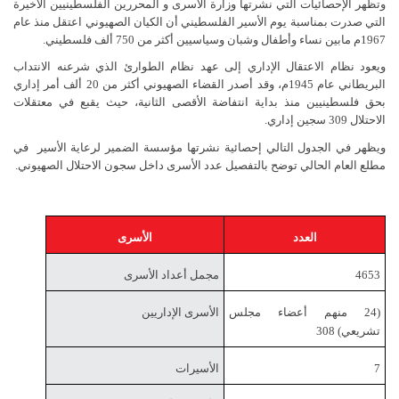
وتظهر الإحصائيات التي نشرتها وزارة الأسرى و المحررين الفلسطينيين الأخيرة
التي صدرت بمناسبة يوم الأسير الفلسطيني أن الكيان الصهيوني اعتقل منذ عام
1967م مابين نساء وأطفال وشبان وسياسيين أكثر من 750 ألف فلسطيني.
ويعود نظام الاعتقال الإداري إلى عهد نظام الطوارئ الذي شرعنه الانتداب
البريطاني عام 1945م، وقد أصدر القضاء الصهيوني أكثر من 20 ألف أمر إداري
بحق فلسطينيين منذ بداية انتفاضة الأقصى الثانية، حيث يقبع في معتقلات
الاحتلال 309 سجين إداري.
ويظهر في الجدول التالي إحصائية نشرتها مؤسسة الضمير لرعاية الأسير في
مطلع العام الحالي توضح بالتفصيل عدد الأسرى داخل سجون الاحتلال الصهيوني.
العدد
الأسرى
4653
مجمل أعداد الأسرى
(24 منهم أعضاء مجلس
الأسرى الإداريين
تشريعي) 308
7
الأسيرات