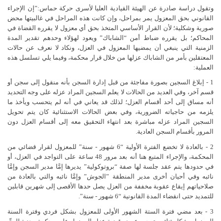
وتقول دراسة صادرة عن الهيئة القيادية العليا لأسرى حركة حماس:”إن الإجراء
القانوني بحق المعزول يمر بمراحل، وإن كانت هذه المراحل في غالبيتها محض
صورية وشكلية؛ لأن القرار الأساسي المتخذ بحق أي معزول لا يقرره القضاة في
المحاكم؛ بل يقرره ضباط أمن “الشاباك” ويعود لهؤلاء وحدهم تقدير المدة
الزمنية التي ينبغي أن يمضيها المعزول في العزل، ونكاد لا نعرف عن حالات
المعتقلين بأمر من الشاباك عزلها من خلال قرار محكمة، وفيما يلي تسلسل هذه
العملية:
1 - إبلاغ السجين بصورة مفاجئة من قبل إدارة السجن بأنه منقول إلى سجن أو
قسم آخر، وفي العديد من الحالات لا يعلم السجين المراد عزله على وجه التحديد
أنه مساق إلى أحد أقسام العزل؛ لذلك قد يعاني في أنه لم يتحسب ويأخذ ما
يلزمه من حاجياته الضرورية، وفي بعض الحالات الاستثنائية كان يتم تحويل
السجين المراد عزله مباشرة بعد انتهاء التحقيق معه إلى أقسام العزل دون
المرور بأقسام السجن العادية.
2 - بالعادة لا تخضع الفترة الأولية “6 شهور - سنة” للمعزول لقرار قضائي من
المحكمة، والإجراء المتبع هنا أنه بعد مرور 48 ساعة على التواجد في العزل، أو
في حدودها يتم عقد جلسة لها صفة “بروتوكولية” يديرها إمَّا مدير السجن وإمَّا
نائبه وفي أحيان أخرى مدير المنطقة ”الجوش” وإمَّا نائبه والتي بالعادة من
صلاحياتهم إيقاع عقوبة مخففة من العزل يصل حدها الأقصى إلى شهرين قابلين
للتمديد حتى انقضاء المدة القانونية “6 شهور - سنة”.
3 - بعد مضي فترة الستة الشهور الأولى للمعزول بشكل فردي وفترة السنة