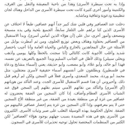
وإذا به تحت سيطرة الأسرى) وهذا من ناحية المعيشة والنقل بين الغرف،
والكنتينة وأمور أخرى كثيرة كانت تحت سيطرة الأسرى من الداخل وهناك لجان
تنظيمية ودعوية وثقافية وماشابه.
دخلت عند العصافير وفي قلبي شك كبير جداً أنهم عصافير، طبعاً لا اختلاف عن
الأسرى الذين كنا نراهم على التلفاز سابقاً، الجميع بلحية وفي يده مسبحة
ومصحف وأمور أخرى، تدل على (أن هؤلاء الذين أمامي أسرى)، وبدأ الاستقبال
من العصافير بحفاوة وهتاف وبعض توزيع الحلوى، ومن ثم أمطرت بوابل من
الأسئلة عن حال المجاهدين بالخارج والناس والحياة العامة وأنا أجيب باختصار
شديد وأغلب الأجوبة كانت كالتالي (أنا سجنت بالخطأ وكلها يومين وأذهب
ويخلى سبيلي) وذلك لأظل في الجانب السليم.وبدأ الجميع بالتعريف عن نفسه،
فهذا أبو خالد، وأبو علاء، وأبو مصعب، وأبو حذيفة، يعني (أسماء مشايخ ودعاة
في فلسطين)، ويطلقون على أنفسهم أسماء حقيقية لأسرى معتقلين، مثل
محمد أبو وردة، محمد السعدي، وأسرى فعلاً في السجن ولكن لم أرهم قبل
ذلك. وأخبروني أن هذا قسم الاستقبال للأسرى الجدد، وعند التأكد من هوياتهم
(أي الأسرى) والتأكد من نقائهم الأمني سيتم نقلهم إلى السجن فوق عند
الشباب الأسرى العظام.وأضاف، إذا كان السجين من الضفة يحضرون له
عصافير من غزة أو من منطقة بعيدة من الضفة، من غير منطقة الأخ السجين
حتى لا يتم معرفتهم، وإذا كان السجين من غزة يتم إحضار عصافير غالبيتهم من
الضفة. تحاول الحكومة بهذه الوسيلة التغلب على صبر وثبات الأسرى. الكثيرون
من الأسرى يقع في هذه المصيدة بسبب جهلهم بوجود هؤلاء “العصافير” لكن
الكثير من المنظمات المختصة تحاول توجيه تحذيرات للأسرى في السجون.