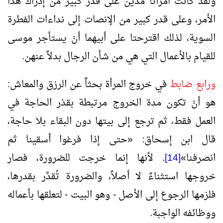
ولقد كانت امرأتا مدين على قدر كبير من إدراك هذا
الأمر، وعلى قدر كبير من الإنصات إلى نداءات الفطرة
السوية، لذلك اقترحتا على أبيهما أنْ يستأجر موسى
للقيام بالأعمال التي هي من شأن الرجال بدلاً عنهن.
ورابع ضابط
في خروج المرأة بحثاً عن الرزق والمعاش:
هو أنْ تكون مدة الخروج مرتبطة بقدْر الحاجة في
العمل فقط، ثم ترجع إلى بيتها دون البقاء بلا حاجة،
قال ابن إسحاق:
«
حتى إذا فرغوا أسقينا ثم
انصرفنا
»
[14]
. لأنها إنما خرجت للضرورة، فصار
خروجها استثناءً لا أصلاً، والضرورة تُقدَّر بقدرها،
فلزمها الرجوع إلى الأصل - وهو البيت - لتعلقها بأعماله
ووظائفه الواجبة.