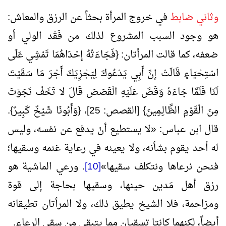
وثاني ضابط
في خروج المرأة بحثاً عن الرزق والمعاش:
هو وجود السبب المشروع لذلك من فَقْد الولي أو
ضعفه، كما قالت المرأتان: {فَجَاءَتْهُ إحْدَاهُمَا تَمْشِي عَلَى
اسْتِحْيَاءٍ قَالَتْ إنَّ أَبِي يَدْعُوكَ لِيَجْزِيَكَ أَجْرَ مَا سَقَيْتَ
لَنَا فَلَمَّا جَاءَهُ وَقَصَّ عَلَيْهِ الْقَصَصَ قَالَ لا تَخَفْ نَجَوْتَ
مِنَ الْقَوْمِ الظَّالِـمِينَ} [القصص: 25]، {وَأَبُونَا شَيْخٌ كَبِيرٌ}.
قال ابن عباس:
«
لا يستطيع أنْ يدفع عن نفسه، وليس
له أحد يقوم بشأنه، ولا يعينه في رعاية غنمه وسقيها؛
فنحن نرعاها ونتكلف سقيها
»
[10]
. ورعي الماشية هو
رزق أهل مَدين حينها، وسقيها بحاجة إلى قوة
ومزاحمة، فلا الشيخ يطيق ذلك، ولا المرأتان تطيقانه
أيضاً، لكنهما كانتا تسقيان مما يتبقى من سقي الرعاء.