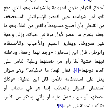
أخلاق الكرام وذوي المروءة والشهامة، وهو الذي دفع
للتو ثمن شهامته حين انتصر للإسرائيلي المستضعَف
من القبطي بأنْ أصبح مستهدفاً بالقتل من الملأ، وهو ما
جعله يخرج من مصر لأول مرة في حياته، وإلى وِجهة
غير معروفة، ويفارق النعيم والأحباب والأصدقاء
والوطن، قال ابن إسحاق:
«
وجد لهما رحمة، ودخلته
فيهما خشية لَـمَّا رأى من ضعفهما وغلبة الناس على
الماء دونهما
»
[4]
. فقال لهما: ما خطبكما؟ وهو سؤال
يدل على استعظامه للأمر، قال ابن عطية:
«
وكأنَّ
استعمال السؤال بالخطْب إنما هو في مصاب أو
مضطهد أو من يشفق عليه أو يأتي بمنكر من الأمر،
فكأنه بالجملة في شر
»
[5]
!