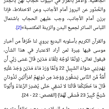
الجاهلية. والأمر بالقرار في البيوت حجاب لهن بالجُدر
والخُدُور عن البروز أمام الأجانب وعن الاختلاط، فإذا
برزن أمام الأجانب، وجب عليهن الحجاب باشتمال
اللباس الساتر لجميع البدن والزينة المكتسبة
»
[2]
.
والقرآن الكريم بأسلوبه البديع يروي لنا طَرَفاً من أخبار
موسى فيها عِبرة لمن أراد الاعتبار في هذا الشأن،
فيقول تعالى: {وَلَـمَّا تَوَجَّهَ تِلْقَاءَ مَدْيَنَ قَالَ عَسَى رَبِّي أَن
يَهْدِيَنِي سَوَاءَ السَّبِيلِ 22 وَلَـمَّا وَرَدَ مَاءَ مَدْيَنَ وَجَدَ عَلَيْهِ
أُمَّةً مِّنَ النَّاسِ يَسْقُونَ وَوَجَدَ مِن دُونِهِمُ امْرَأَتَيْنِ تَذُودَانِ
قَالَ مَا خَطْبُكُمَا قَالَتَا لا نَسْقِي حَتَّى يُصْدِرَ الرِّعَاءُ وَأَبُونَا
شَيْخٌ كَبِيرٌ 23 فَسَقَى لَهُمَا} [القصص: 22 - 24].