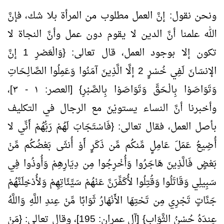
ونحن نقول: إنَّ العمل مطلوب من المرأة بلا شك، فإنَّ
الله علمنا أنَّ الدين لا يقوم دون عمل وأنَّ النجاة لا
تكون إلا بوجود العمل، قال تعالى: {وَالْعَصْرِ 1 إنَّ
الإنسَانَ لَفِي خُسْرٍ 2 إلَّا الَّذِينَ آمَنُوا وَعَمِلُوا الصَّالِـحَاتِ
وَتَوَاصَوْا بِالْـحَقِّ وَتَوَاصَوْا بِالصَّبْرِ} [العصر: ١ - ٣]،
وأخبرنا أنَّ النساء يستويْنَ مع الرجال في التكليف
بأصل العمل، فقال تعالى: {فَاسْتَجَابَ لَهُمْ رَبُّهُمْ أَنِّي لا
أُضِيعُ عَمَلَ عَامِلٍ مِّنكُم مِّن ذَكَرٍ أَوْ أُنثَى بَعْضُكُم مِّنْ
بَعْضٍ فَالَّذِينَ هَاجَرُوا وَأُخْرِجُوا مِن دِيَارِهِمْ وَأُوذُوا فِي
سَبِيلِي وَقَاتَلُوا وَقُتِلُوا لأُكَفِّرَنَّ عَنْهُمْ سَيِّئَاتِهِمْ وَلأُدْخِلَنَّهُمْ
جَنَّاتٍ تَجْرِي مِن تَحْتِهَا الأَنْهَارُ ثَوَابًا مِّنْ عِندِ اللَّهِ وَاللَّهُ
عِندَهُ حُسْنُ الثَّوَابِ} [آل عمران: 195]، وقال تعالى: {مَنْ