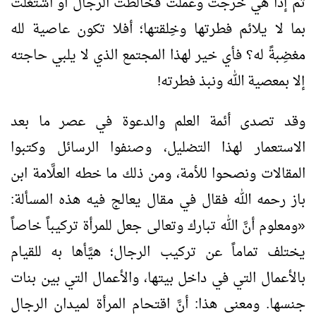
ثم إذا هي خرجت وعملت فخالطت الرجال أو اشتغلت
بما لا يلائم فطرتها وخِلقتها؛ أفلا تكون عاصية لله
مغضِبةً له؟ فأي خير لهذا المجتمع الذي لا يلبي حاجته
إلا بمعصية الله ونبذ فطرته!
وقد تصدى أئمة العلم والدعوة في عصر ما بعد
الاستعمار لهذا التضليل، وصنفوا الرسائل وكتبوا
المقالات ونصحوا للأمة، ومن ذلك ما خطه العلَّامة ابن
باز رحمه الله فقال في مقال يعالج فيه هذه المسألة:
«
ومعلوم أنَّ الله تبارك وتعالى جعل للمرأة تركيباً خاصاً
يختلف تماماً عن تركيب الرجال؛ هيَّأها به للقيام
بالأعمال التي في داخل بيتها، والأعمال التي بين بنات
جنسها. ومعنى هذا: أنَّ اقتحام المرأة لميدان الرجال