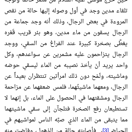
حين خرج موسى عليه السلام من مصر خائفاً وتوجه
تلقاء مدين وجد في أول وصوله إليها حالة من نقص
المروءة في بعض الرجال، وذلك أنه وجد جماعة من
الرجال يسقون من ماء مدين، وهو بئر قريب قَعْره
يغطَّى بصخرة كبيرة عند الفراغ من السقي، ووجد
الرجال يتزاحمون عليه مشمرين عن سواعدهم، وكل
واحد يريد أنْ يأخذ نصيبه من الماء ليسقي حوضه
وماشيته، ولَـمَح دون ذلك امرأتين تنتظران بعيداً عن
الرجال، ومعهما ماشيتُهما، فلمس ضعفهما عن مزاحمة
الرجال ومشقتهما في الحصول على الماء، بل إنهما لا
تستطيعان رفع الصخرة فتلجآن إلى سقي ماشيتهما
مما يتبقى من الماء الذي صبَّه الناس لمواشيهم في
الحياض
[3]
، فأصابته حالة من الذهول، وفاضت منه