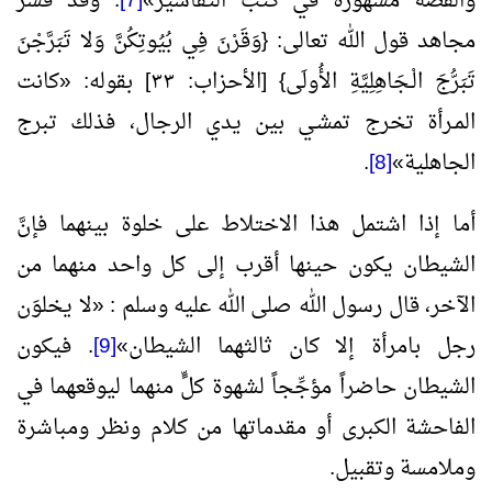
والقصة مشهورة في كتب التفاسير
»
[7]
. وقد فسر
مجاهد قول الله تعالى: {وَقَرْنَ فِي بُيُوتِكُنَّ وَلا تَبَرَّجْنَ
تَبَرُّجَ الْـجَاهِلِيَّةِ الأُولَى} [الأحزاب: ٣٣] بقوله:
«
كانت
المـرأة تخرج تمشـي بين يدي الرجال، فذلك تبرج
الجاهلية
»
[8]
.
أما إذا اشتمل هذا الاختلاط على خلوة بينهما فإنَّ
الشيطان يكون حينها أقرب إلى كل واحد منهما من
الآخر، قال رسول الله صلى الله عليه وسلم :
«
لا يخلوَن
رجل بامرأة إلا كان ثالثهما الشيطان
»
[9]
. فيكون
الشيطان حاضراً مؤجِّجاً لشهوة كلٍّ منهما ليوقعهما في
الفاحشة الكبرى أو مقدماتها من كلام ونظر ومباشرة
وملامسة وتقبيل.