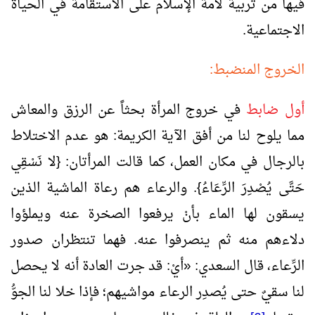
فيها من تربية لأمة الإسلام على الاستقامة في الحياة
الاجتماعية.
الخروج المنضبط:
أول ضابط
في خروج المرأة بحثاً عن الرزق والمعاش
مما يلوح لنا من أفق الآية الكريمة: هو عدم الاختلاط
بالرجال في مكان العمل، كما قالت المرأتان: {لا نَسْقِي
حَتَّى يُصْدِرَ الرِّعَاءُ}. والرعاء هم رعاة الماشية الذين
يسقون لها الماء بأنْ يرفعوا الصخرة عنه ويملؤوا
دلاءهم منه ثم ينصرفوا عنه. فهما تنتظران صدور
الرِّعاء، قال السعدي:
«
أيْ: قد جرت العادة أنه لا يحصل
لنا سقيٌ حتى يُصدِر الرعاء مواشيهم؛ فإذا خلا لنا الجوُّ