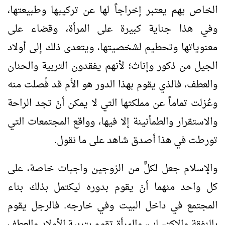
الخاص بهم يعتبر إخراجاً لها عن تركيبها وطبيعتها،
وفي هذا جناية كبيرة على المرأة، وقضاء على
معنوياتها وتحطيم لشخصيتها، ويتعدى ذلك إلى أولاد
الجيل من ذكور وإناث؛ لأنهم يفقدون التربية والحنان
والعطف، فالذي يقوم بهذا الدور هو الأم قد فُصلت منه
وعُزلت تماماً عن مملكتها التي لا يمكن أنْ تجد الراحة
والاستقرار والطمأنينة إلا فيها، وواقع المجتمعات التي
تورطت في هذا أصدق شاهد على ما نقول.
والإسلام جعل لكلٍّ من الزوجين واجبات خاصة، على
كل واحد منهما أنْ يقوم بدوره ليكتمل بذلك بناء
المجتمع في داخل البيت وفي خارجه. فالرجل يقوم
بالنفقة والاكتساب، والمرأة تقوم بتربية الأولاد والعطف