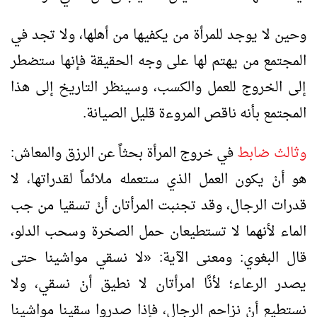
وحين لا يوجد للمرأة من يكفيها من أهلها، ولا تجد في
المجتمع من يهتم لها على وجه الحقيقة فإنها ستضطر
إلى الخروج للعمل والكسب، وسينظر التاريخ إلى هذا
المجتمع بأنه ناقص المروءة قليل الصيانة.
وثالث ضابط
في خروج المرأة بحثاً عن الرزق والمعاش:
هو أنْ يكون العمل الذي ستعمله ملائماً لقدراتها، لا
قدرات الرجال، وقد تجنبت المرأتان أنْ تسقيا من جب
الماء لأنهما لا تستطيعان حمل الصخرة وسحب الدلو،
قال البغوي: ومعنى الآية:
«
لا نسقي مواشينا حتى
يصدر الرعاء؛ لأنَّا امرأتان لا نطيق أنْ نسقي، ولا
نستطيع أنْ نزاحم الرجال، فإذا صدروا سقينا مواشينا