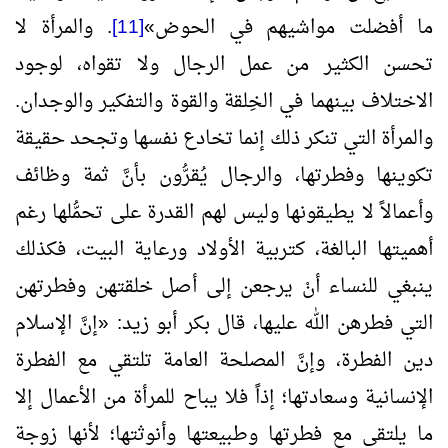
ما أفضلت مواشيهم في الحوض
»
[11]
. والمرأة لا
تحسن الكثير من عمل الرجال ولا تقواه، لوجود
الاختلاف بينهما في الخِلقة والقوة والتفكير والوجدان.
والمرأة التي تنكر ذلك إنما تخادع نفسها وتجحد حقيقة
تكوينها وفطرتها، والرجال يُقرُّون بأنَّ ثمة وظائف
وأعمالاً لا يطيقونها وليس لهم القدرة على تحمُّلها رغم
أهميتها البالغة، كتربية الأولاد ورعاية البيت، فكذلك
ينبغي للنساء أنْ يرجعن إلى أصل خلقتهن وفطرتهن
التي فطرهن الله عليها، قال بكر أبو زيد:
«
إنَّ الإسلام
دين الفطرة، وإنَّ المصلحة العامة تلتقي مع الفطرة
الإنسانية وسعادتها؛ إذاً فلا يباح للمرأة من الأعمال إلا
ما يلتقي مع فطرتها وطبيعتها وأنوثتها؛ لأنها زوجة