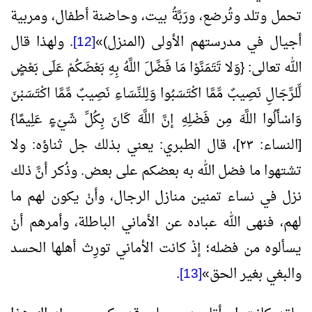
تحمل وتلد وتُرضع، ورَبَّةُ بيت، وحاضنة أطفال، ومربية
أجيال في مدرستهم الأولى (المنزل)
»
[12]
. ولهذا قال
الله تعالى: {وَلا تَتَمَنَّوْا مَا فَضَّلَ اللَّهُ بِهِ بَعْضَكُمْ عَلَى بَعْضٍ
لِّلرِّجَالِ نَصِيبٌ مِّمَّا اكْتَسَبُوا وَلِلنِّسَاءِ نَصِيبٌ مِّمَّا اكْتَسَبْنَ
وَاسْأَلُوا اللَّهَ مِن فَضْلِهِ إنَّ اللَّهَ كَانَ بِكُلِّ شَيْءٍ عَلِيمًا}
[النساء: ٢٣]، قال الطبري: يعني بذلك جل ثناؤه: ولا
تشتهوا ما فضل الله به بعضكم على بعض. وذُكر أنَّ ذلك
نزل في نساء تمنين منازل الرجال، وأنْ يكون لهم ما
لهم، فنهى الله عباده عن الأماني الباطلة، وأمرهم أنْ
يسألوه من فضله؛ إذْ كانت الأماني تورِث أهلها الحسد
والبغي بغير الحق
»
[13]
.