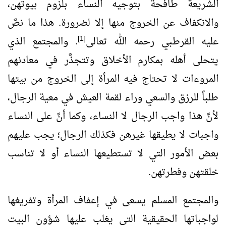
الشريعة طافحة بتوجيه النساء بلزوم بيوتهن،
والانكفاف عن الخروج منها إلا لضرورة. هذا ما نصَّ
[1]
عليه القرطبي رحمه الله تعالى
. والمجتمع الذي
يتحلى أهله بمكارم الأخلاق وتتجذَّر في معادنهم
المروءات لا تحتاج فيه المرأة إلى الخروج من بيتها
طلباً للرزق والسعي وراء لقمة العيش في معية الرجال،
لأنَّ هذا واجب الرجال لا النساء، وكما أنَّ على النساء
واجبات لا يطيقها غيرهن فكذلك الرجال؛ يجب عليهم
بعض الأمور التي لا تستطيعها النساء أو لا تناسب
خلقتهن وفطرتهن.
والمجتمع المسلم يسعى في إعفاف المرأة وتفريغها
لواجباتها الحقيقية التي يغلب عليها شؤون البيت