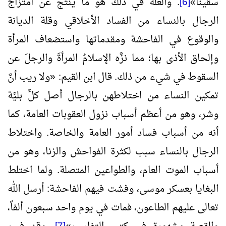
سقينا
»
[6]
. والعلة في ذلك هو ما ينتج عن امتزاج
الرجال بالنساء من الفساد الأخلاقي وقلة الديانة
والوقوع في الفاحشة ومقدماتها واستضعاف المرأة
وإلحاق الأذى بها؛ مما نزَّه الإسلامُ المرأةَ والرجلَ عن
السقوط في شيء من ذلك. قال ابن القيم:
«
ولا ريب أنَّ
تمكين النساء من اختلاطهن بالرجال أصل كلِّ بليَّة
وشر، وهو من أعظم أسباب نزول العقوبات العامة، كما
أنه من أسباب فساد أمور العامة والخاصة. واختلاط
الرجال بالنساء سبب لكثرة الفواحش والزنا، وهو من
أسباب الموت العام، والطواعين المتصلة. ولما اختلط
البغايا بعسكر موسى، وفشت فيهم الفاحشة: أرسل الله
تعالى عليهم الطاعون، فمات في يوم واحد سبعون ألفاً،