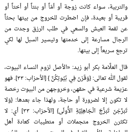
والتربية، سواء كانت زوجة أو أمّاً أو بنتاً أو أختاً أو
قريبة أو بعيدة، فإن اضطرت للخروج من بيتها بحثاً
عن لقمة العيش والسعي في طلب الرزق وجدت من
الرجال مسارعة إلى خدمتها وتيسير السبل لها لكي
ترجع سريعاً إلى بيتها.
قال العلَّامة بكر أبو زيد:
«
الأصل لزوم النساء البيوت،
لقول الله تعالى: {وَقَرْنَ فِي بُيُوتِكُنَّ } [الأحزاب: ٣٣]. فهو
عزيمة شرعية في حقهن، وخروجهن من البيوت رخصة
لا تكون إلا لضرورة أو حاجة، ولهذا جاء بعدها: {وَلا
تَبَرَّجْنَ تَبَرُّجَ الْـجَاهِلِيَّةِ الأُولَى} [الأحزاب: ٣٣] أي: لا
تكثرن الخروج متجملات أو متطيبات كعادة أهل