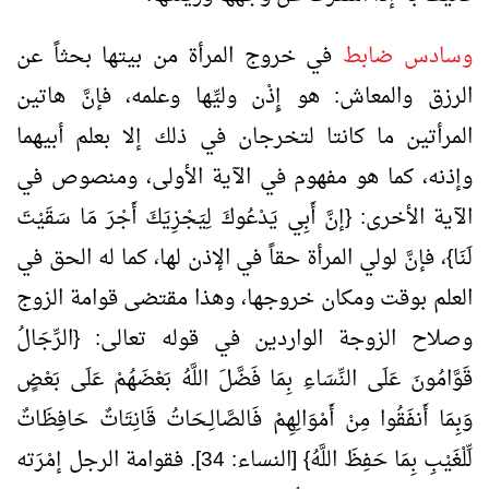
وسادس ضابط
في خروج المرأة من بيتها بحثاً عن
الرزق والمعاش: هو إِذْن وليِّها وعلمه، فإنَّ هاتين
المرأتين ما كانتا لتخرجان في ذلك إلا بعلم أبيهما
وإذنه، كما هو مفهوم في الآية الأولى، ومنصوص في
الآية الأخرى: {إنَّ أَبِي يَدْعُوكَ لِيَجْزِيَكَ أَجْرَ مَا سَقَيْتَ
لَنَا}، فإنَّ لولي المرأة حقاً في الإذن لها، كما له الحق في
العلم بوقت ومكان خروجها، وهذا مقتضى قوامة الزوج
وصلاح الزوجة الواردين في قوله تعالى: {الرِّجَالُ
قَوَّامُونَ عَلَى النِّسَاءِ بِمَا فَضَّلَ اللَّهُ بَعْضَهُمْ عَلَى بَعْضٍ
وَبِمَا أَنفَقُوا مِنْ أَمْوَالِهِمْ فَالصَّالِـحَاتُ قَانِتَاتٌ حَافِظَاتٌ
لِّلْغَيْبِ بِمَا حَفِظَ اللَّهُ} [النساء: 34]. فقوامة الرجل إمْرَته