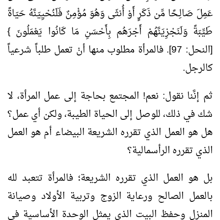
عَمِلَ صَالِـحًا مِّن ذَكَرٍ أَوْ أُنثَى وَهُوَ مُؤْمِنٌ فَلَنُحْيِيَنَّهُ حَيَاةً
طَيِّبَةً وَلَنَجْزِيَنَّهُمْ أَجْرَهُم بِأَحْسَنِ مَا كَانُوا يَعْمَلُونَ }
[النحل: 97]. فالمرأة مطلوب منها أنْ تعمل طلباً شرعياً
كالرجل.
ثم إنَّنا نقول: نعم! المجتمع بحاجة إلى عمل المرأة، لا
شك في ذلك، للوصل إلى الحياة الطيبة، ولكن أي عمل؟
هل هو العمل الذي تقرره الشريعة البيضاء أم هو العمل
الذي تقرره الرأسمالية؟
بل هو العمل الذي تقرره الشريعة؛ فالمرأة تتعبد لله
بالعمل الصالح ورعاية الزوج وتربية الأولاد وصيانة
المنزل وحفظ البيت الذي يمثل الوحدة الأساسية في