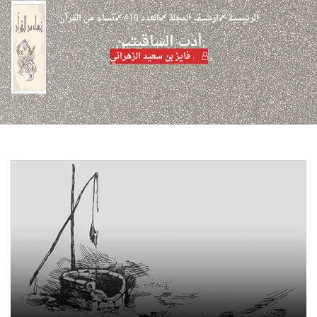
الرئيسية
ارشيف المجلة
العدد 419
نساء من القرآن
أدب الساقيتين
. فايز بن سعيد الزهراني