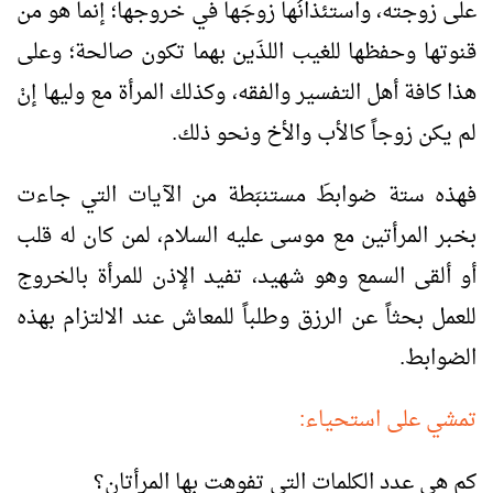
على زوجته، واستئذانُها زوجَها في خروجها؛ إنما هو من
قنوتها وحفظها للغيب اللذَين بهما تكون صالحة؛ وعلى
هذا كافة أهل التفسير والفقه، وكذلك المرأة مع وليها إنْ
لم يكن زوجاً كالأب والأخ ونحو ذلك.
فهذه ستة ضوابطَ مستنبَطة من الآيات التي جاءت
بخبر المرأتين مع موسى عليه السلام، لمن كان له قلب
أو ألقى السمع وهو شهيد، تفيد الإذن للمرأة بالخروج
للعمل بحثاً عن الرزق وطلباً للمعاش عند الالتزام بهذه
الضوابط.
تمشي على استحياء:
كم هي عدد الكلمات التي تفوهت بها المرأتان؟