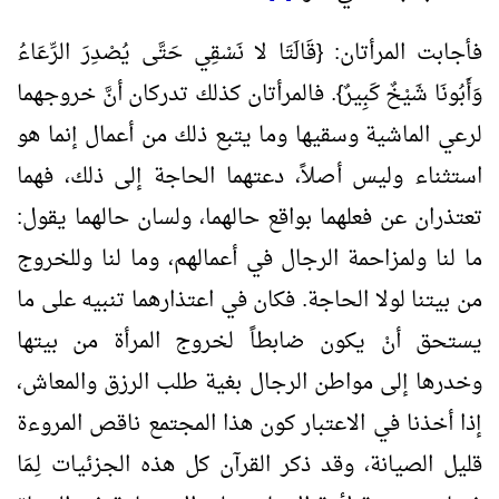
فأجابت المرأتان: {قَالَتَا لا نَسْقِي حَتَّى يُصْدِرَ الرِّعَاءُ
وَأَبُونَا شَيْخٌ كَبِيرٌ}. فالمرأتان كذلك تدركان أنَّ خروجهما
لرعي الماشية وسقيها وما يتبع ذلك من أعمال إنما هو
استثناء وليس أصلاً، دعتهما الحاجة إلى ذلك، فهما
تعتذران عن فعلهما بواقع حالهما، ولسان حالهما يقول:
ما لنا ولمزاحمة الرجال في أعمالهم، وما لنا وللخروج
من بيتنا لولا الحاجة. فكان في اعتذارهما تنبيه على ما
يستحق أنْ يكون ضابطاً لخروج المرأة من بيتها
وخدرها إلى مواطن الرجال بغية طلب الرزق والمعاش،
إذا أخذنا في الاعتبار كون هذا المجتمع ناقص المروءة
قليل الصيانة، وقد ذكر القرآن كل هذه الجزئيات لِـمَا