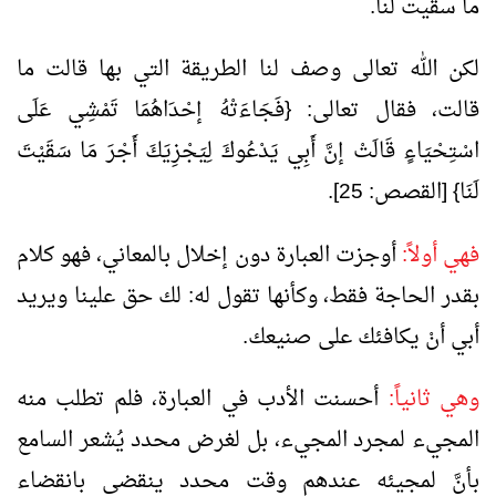
ما سقيت لنا.
لكن الله تعالى وصف لنا الطريقة التي بها قالت ما
قالت، فقال تعالى: {فَجَاءَتْهُ إحْدَاهُمَا تَمْشِي عَلَى
اسْتِحْيَاءٍ قَالَتْ إنَّ أَبِي يَدْعُوكَ لِيَجْزِيَكَ أَجْرَ مَا سَقَيْتَ
لَنَا} [القصص: 25].
فهي أولاً:
أوجزت العبارة دون إخلال بالمعاني، فهو كلام
بقدر الحاجة فقط، وكأنها تقول له: لك حق علينا ويريد
أبي أنْ يكافئك على صنيعك.
وهي ثانياً:
أحسنت الأدب في العبارة، فلم تطلب منه
المجيء لمجرد المجيء، بل لغرض محدد يُشعر السامع
بأنَّ لمجيئه عندهم وقت محدد ينقضي بانقضاء