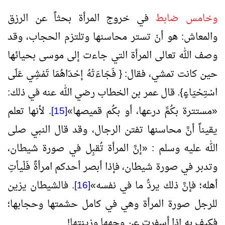
وخامس ضابط
في خروج المرأة بحثاً عن الرزق
والمعاش: هو أنْ تستر محاسنها وتلتزم الحجاب، وقد
وصف الله تعالى المرأة التي جاءت إلى موسى بحيائها
حين كانت تمشي، فقال: { فَجَاءَتْهُ إحْدَاهُمَا تَمْشِي عَلَى
اسْتِحْيَاءٍ}. قال عمر بن الخطاب رضي الله عنه في ذلك:
«
مستترة بكُمِّ درعها، أو بكُم قميصها
»
[15]
. لأنها تعلم
يقيناً أنَّ محاسنها تفتن الرجال، وقد قال النبي صلى
الله عليه وسلم :
«
إنَّ المرأة تُقبِل في صورة شيطان،
وتدبر في صورة شيطان، فإذا أبصر أحدكم امرأةً فَلْيأتِ
أهله؛ فإنَّ ذلك يردُّ ما في نفسه
»
[16]
. فالشيطان يزين
للرجل صورة المرأة وهي في كامل حشمتها وحجابها؛
فكيف به إذا أسفرت عن وجهها وزينتها!