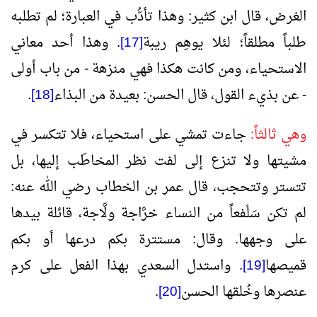
الغرض، قال ابن كثير: وهذا تأدُّب في العبارة؛ لم تطلبه
طلباً مطلقاً؛ لئلا يوهِم ريبة
[17]
. وهذا أحد معاني
الاستحياء، ومن كانت هكذا فهي منزهة - من باب أولى
- عن بذيء القول، قال الحسن: بعيدة من البذاء
[18]
.
وهي ثالثاً:
جاءت تمشي على استحياء، فلا تتكسر في
مشيتها ولا تنزع إلى لفت نظر المخاطَب إليها، بل
تتستر وتتحجب، قال عمر بن الخطاب رضي الله عنه:
لم تكن سَلْفعاً من النساء خرَّاجة ولَّاجة، قائلة بيدها
على وجهها. وقال: مستترة بكم درعها أو بكم
قميصها
[19]
. واستدل السعدي بهذا الفعل على كرم
عنصرها وخُلقها الحسن
[20]
.