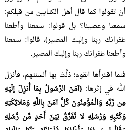
أنْ تقولوا كما قال أهل الكتابين من قبلكم:
سمعنا وعصينا؟ بل قولوا: سمعنا وأطعنا
غفرانك ربنا وإليك المصير)، قالوا: سمعنا
وأطعنا غفرانك ربنا وإليك المصير.
فلما اقترأَها القوم؛ ذلَّتْ بها ألسنتهم، فأنزل
الله في إثرها:
{آمَنَ الرَّسُولُ بِمَا أُنزِلَ إلَيْهِ
مِن رَّبِّهِ وَالْـمُؤْمِنُونَ كُلٌّ آمَنَ بِاللَّهِ وَمَلائِكَتِهِ
وَكُتُبِهِ وَرُسُلِهِ لا نُفَرِّقُ بَيْنَ أَحَدٍ مِّن رُّسُلِهِ