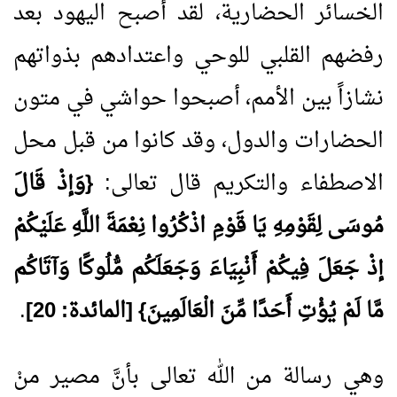
الخسائر الحضارية، لقد أصبح اليهود بعد
رفضهم القلبي للوحي واعتدادهم بذواتهم
نشازاً بين الأمم، أصبحوا حواشي في متون
الحضارات والدول، وقد كانوا من قبل محل
الاصطفاء والتكريم قال تعالى:
{وَإذْ قَالَ
مُوسَى لِقَوْمِهِ يَا قَوْمِ اذْكُرُوا نِعْمَةَ اللَّهِ عَلَيْكُمْ
إذْ جَعَلَ فِيكُمْ أَنْبِيَاءَ وَجَعَلَكُم مُّلُوكًا وَآتَاكُم
مَّا لَمْ يُؤْتِ أَحَدًا مِّنَ الْعَالَمِينَ} [المائدة:
20
]
.
وهي رسالة من الله تعالى بأنَّ مصير منْ