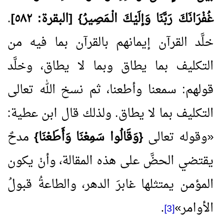
غُفْرَانَكَ رَبَّنَا وَإلَيْكَ الْـمَصِيرُ} [البقرة: ٥٨٢]
.
خلَّد القرآن إيمانهم بالقرآن بما فيه من
التكليف بما يطاق وبما لا يطاق، وخلَّد
قولهم: سمعنا وأطعنا، ثم نسخ الله تعالى
التكليف بما لا يطاق. ولذلك قال ابن عطية:
«
وقوله تعالى
{وَقَالُوا سَمِعْنَا وَأَطَعْنَا}
مدحٌ
يقتضي الحضَّ على هذه المقالة، وأنْ يكون
المؤمن يمتثلها غابرَ الدهر، والطاعةُ قبولُ
الأوامر
»
.
[3]