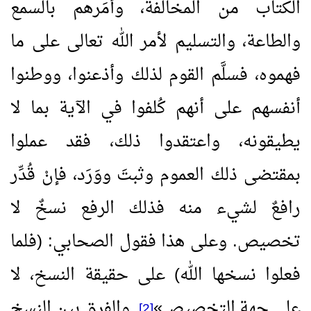
الكتاب من المخالفة، وأمَرهم بالسمع
والطاعة، والتسليم لأمر الله تعالى على ما
فهموه، فسلَّم القوم لذلك وأذعنوا، ووطنوا
أنفسهم على أنهم كُلفوا في الآية بما لا
يطيقونه، واعتقدوا ذلك، فقد عملوا
بمقتضى ذلك العموم وثبتَ ووَرَد، فإنْ قُدِّر
رافعٌ لشيء منه فذلك الرفع نسخٌ لا
تخصيص. وعلى هذا فقول الصحابي: (فلما
فعلوا نسخها الله) على حقيقة النسخ، لا
على جهة التخصيص
»
. والفرق بين النسخ
[2]