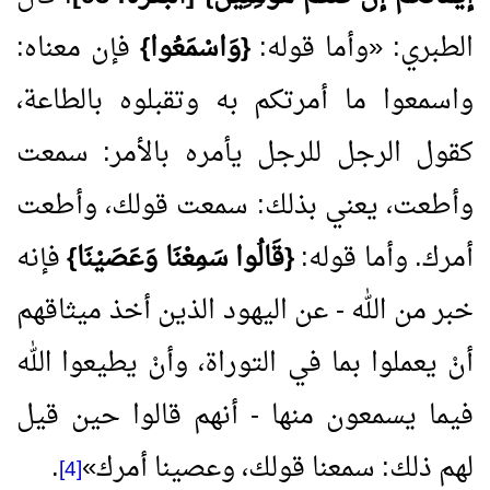
الطبري:
«
وأما قوله:
{وَاسْمَعُوا}
فإن معناه:
واسمعوا ما أمرتكم به وتقبلوه بالطاعة،
كقول الرجل للرجل يأمره بالأمر: سمعت
وأطعت، يعني بذلك: سمعت قولك، وأطعت
أمرك. وأما قوله:
{قَالُوا سَمِعْنَا وَعَصَيْنَا}
فإنه
خبر من الله - عن اليهود الذين أخذ ميثاقهم
أنْ يعملوا بما في التوراة، وأنْ يطيعوا الله
فيما يسمعون منها - أنهم قالوا حين قيل
لهم ذلك: سمعنا قولك، وعصينا أمرك
»
.
[4]