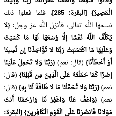
وَقَالُوا سَمِعْنَا وَأَطَعْنَا غُفْرَانَكَ رَبَّنَا وَإلَيْكَ
الْـمَصِيرُ} [البقرة:
285
]
، فلما فعلوا ذلك
نسخها الله تعالى، فأنزل الله عز وجل:
{لا
يُكَلِّفُ اللَّهُ نَفْسًا إلَّا وُسْعَهَا لَهَا مَا كَسَبَتْ
وَعَلَيْهَا مَا اكْتَسَبَتْ رَبَّنَا لا تُؤَاخِذْنَا إن نَّسِينَا
أَوْ أَخْطَأْنَا}
(قال: نعم)
{رَبَّنَا وَلا تَحْمِلْ عَلَيْنَا
إصْرًا كَمَا حَمَلْتَهُ عَلَى الَّذِينَ مِن قَبْلِنَا}
(قال:
نعم)
{رَبَّنَا وَلا تُحَمِّلْنَا مَا لا طَاقَةَ لَنَا بِهِ}
(قال:
نعم)
{وَاعْفُ عَنَّا وَاغْفِرْ لَنَا وَارْحَمْنَا أَنتَ
مَوْلانَا فَانصُرْنَا عَلَى الْقَوْمِ الْكَافِرِينَ}
[البقرة: