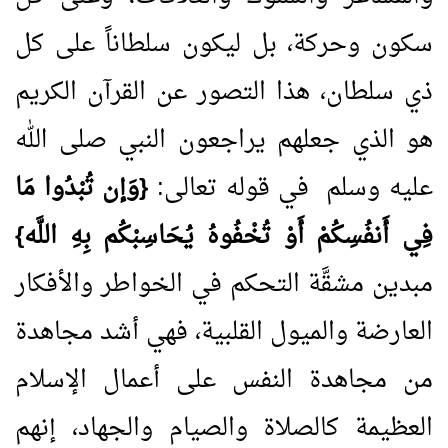
سكون وحركة، بل ليكون سلطاناً على كل
ذي سلطان، هذا التصور عن القرآن الكريم
هو الذي جعلهم يراجعون النبي صلى الله
عليه وسلم في قوله تعالى:
{وَإن تُبْدُوا مَا
فِي أَنفُسِكُمْ أَوْ تُخْفُوهُ يُحَاسِبْكُم بِهِ اللَّه}
مبدين مشقَّة التحكم في الخواطر والأفكار
العارضة والميول القلبية، فهي أشد مجاهدة
من مجاهدة النفس على أعمال الإسلام
العظيمة كالصلاة والصيام والجهاد، إنهم