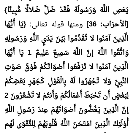
يَعْصِ اللَّهَ وَرَسُولَهُ فَقَدْ ضَلَّ ضَلالًا مُّبِينًا}
[الأحزاب:
36
]
ومنها قوله تعالى:
{يَا أَيُّهَا
الَّذِينَ آمَنُوا لا تُقَدِّمُوا بَيْنَ يَدَيِ اللَّهِ وَرَسُولِهِ
وَاتَّقُوا اللَّهَ إنَّ اللَّهَ سَمِيعٌ عَلِيمٌ
1
يَا أَيُّهَا
الَّذِينَ آمَنُوا لا تَرْفَعُوا أَصْوَاتَكُمْ فَوْقَ صَوْتِ
النَّبِيِّ وَلا تَجْهَرُوا لَهُ بِالْقَوْلِ كَجَهْرِ بَعْضِكُمْ
لِبَعْضٍ أَن تَحْبَطَ أَعْمَالُكُمْ وَأَنتُمْ لا تَشْعُرُونَ
2
إنَّ الَّذِينَ يَغُضُّونَ أَصْوَاتَهُمْ عِندَ رَسُولِ اللَّهِ
أُوْلَئِكَ الَّذِينَ امْتَحَنَ اللَّهُ قُلُوبَهُمْ لِلتَّقْوَى لَهُم