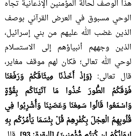
هذا الوصف لحالة المؤمنين الإذعانية تجاه
الوحي مسبوق في العرض القرآني بوصف
الذين غضب الله عليهم من بني إسرائيل،
الذين وجههم أنبياؤهم إلى الاستسلام
لوحي الله تعالى؛ فكان لهم موقف مغاير،
قال تعالى:
{وَإذْ أَخَذْنَا مِيثَاقَكُمْ وَرَفَعْنَا
فَوْقَكُمُ الطُّورَ خُذُوا مَا آتَيْنَاكُم بِقُوَّةٍ
وَاسْمَعُوا قَالُوا سَمِعْنَا وَعَصَيْنَا وَأُشْرِبُوا فِي
قُلُوبِهِمُ الْعِجْلَ بِكُفْرِهِمْ قُلْ بِئْسَمَا يَأْمُرُكُم بِهِ
إيمَانُكُمْ إن كُنتُم مُّؤْمِنِينَ} [البقرة:
93
]
. قال