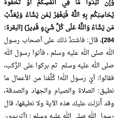
وَإن تُبْدُوا مَا فِي أَنفُسِكُمْ أَوْ تُخْفُوهُ
يُحَاسِبْكُم بِهِ اللَّهُ فَيَغْفِرُ لِـمَن يَشَاءُ وَيُعَذِّبُ
مَن يَشَاءُ وَاللَّهُ عَلَى كُلِّ شَيْءٍ قَدِيرٌ} [البقرة:
284
]
، قال: فاشتدَّ ذلك على أصحاب رسول
الله صلى الله عليه وسلم ، فأتوا رسول الله
صلى الله عليه وسلم ثم بركوا على الرُّكب،
فقالوا: أيْ رسول الله! كُلِّفنا من الأعمال ما
نطيق: الصلاة والصيام والجهاد والصدقة،
وقد أُنزلت عليك هذه الآية ولا نطيقها، قال
رسول الله صلى الله عليه وسلم : (أتريدون