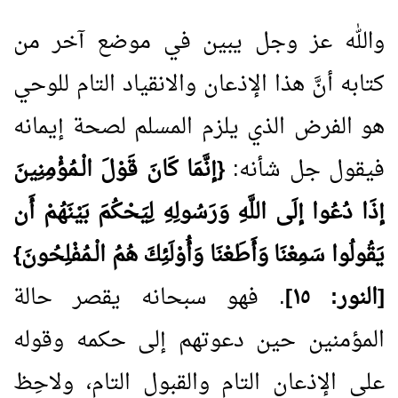
والله عز وجل يبين في موضع آخر من
كتابه أنَّ هذا الإذعان والانقياد التام للوحي
هو الفرض الذي يلزم المسلم لصحة إيمانه
فيقول جل شأنه:
{إنَّمَا كَانَ قَوْلَ الْـمُؤْمِنِينَ
إذَا دُعُوا إلَى اللَّهِ وَرَسُولِهِ لِيَحْكُمَ بَيْنَهُمْ أَن
يَقُولُوا سَمِعْنَا وَأَطَعْنَا وَأُوْلَئِكَ هُمُ الْـمُفْلِحُونَ}
[النور: ١٥]
. فهو سبحانه يقصر حالة
المؤمنين حين دعوتهم إلى حكمه وقوله
على الإذعان التام والقبول التام، ولاحِظ