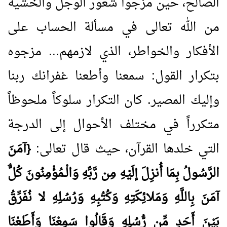
الصالح، حين مزجوا شعور الوجل والخشية
من الله تعالى في مسألة الحساب على
الأفكار والخواطر، الذي لازمهم... مزجوه
بتكرار القول: سمعنا وأطعنا غفرانك ربنا
وإليك المصير. كان التكرار سلوكاً ملحوظاً
متكرراً في مختلف الأحوال إلى الدرجة
التي خلدها القرآن، حيث قال تعالى:
{آمَنَ
الرَّسُولُ بِمَا أُنزِلَ إلَيْهِ مِن رَّبِّهِ وَالْـمُؤْمِنُونَ كُلٌّ
آمَنَ بِاللَّهِ وَمَلائِكَتِهِ وَكُتُبِهِ وَرُسُلِهِ لا نُفَرِّقُ
بَيْنَ أَحَدٍ مِّن رُّسُلِهِ وَقَالُوا سَمِعْنَا وَأَطَعْنَا