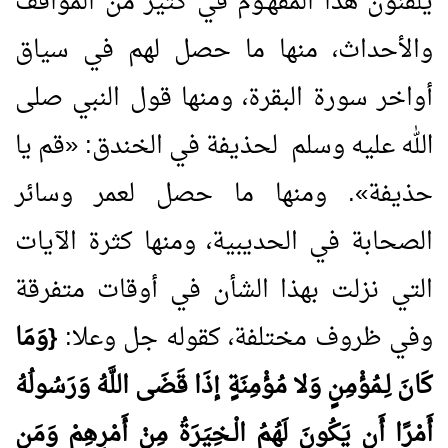
يلقَّنُون هذا المفهـوم في كثير من المواقف
والأحداث، منها ما حصل لهم في سياق
أواخر سورة البقرة، ومنها قول النبي صلى
الله عليه وسلم لحذيفة في الخندق:
«
قم يا
حذيفة
»
. ومنها ما حصل لعمر وسائر
الصحابة في الحديبية، ومنها كثرة الآيات
التي نزلت بهذا الشأن في أوقات متفرقة
وفي ظروف مختلفة، كقوله جل وعلا:
{وَمَا
كَانَ لِـمُؤْمِنٍ وَلا مُؤْمِنَةٍ إذَا قَضَى اللَّهُ وَرَسُولُهُ
أَمْرًا أَن يَكُونَ لَهُمُ الْـخِيَرَةُ مِنْ أَمْرِهِمْ وَمَن