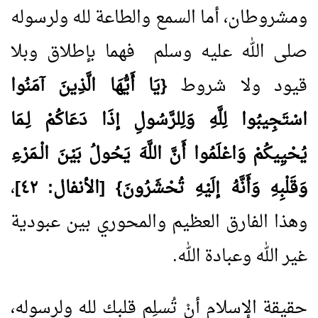
ومشروطان، أما السمع والطاعة لله ولرسوله
صلى الله عليه وسلم فهما بإطلاق وبلا
قيود ولا شروط
{يَا أَيُّهَا الَّذِينَ آمَنُوا
اسْتَجِيبُوا لِلَّهِ وَلِلرَّسُولِ إذَا دَعَاكُمْ لِـمَا
يُحْيِيكُمْ وَاعْلَمُوا أَنَّ اللَّهَ يَحُولُ بَيْنَ الْـمَرْءِ
وَقَلْبِهِ وَأَنَّهُ إلَيْهِ تُحْشَرُونَ} [الأنفال: ٤٢]
،
وهذا الفارق العظيم والمحوري بين عبودية
غير الله وعبادة الله.
حقيقة الإسلام أنْ تُسلِم قلبك لله ولرسوله،