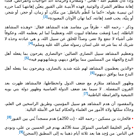
وإذا كان تعظيم الله - تعالى - وشعائره وحرماته آكد الواجبات والفرائض، فكذا
إهانة مظاهر الشرك والوثنية. فهذه الأبنيـة على القبور يتعيَّن إهانتهـا كمـا حرره
ابن تيميـة بقوله: «كما ما عُظِّم بالباطل: من مكان، أو زمان، أو حجر، أو شجر،
[3]
أو بِنيَّة، يجب قصد إهانته، كما تهان الأوثان المعبودة»
.
وذكر - رحمه الله - طرفاً من مفاسد هذه المشاهد فقال: «وهـذه المشاهد
الباطلة، إنمـا وُضعَت مضاهاة لبيوت الله، وتعظيماً لما لم يعظمه الله، وعكوفاً
على أشياء لا تنفع ولا تضر، وصدّاً للخلق عن سبيل الله، و هي عبادته وحدَه لا
[4]
شريك له بما شرعه على لسان رسوله
صلى الله عليه وسلم
»
.
وتعظيم المشاهد سبيل النصارى الضالين: «والنصارى يفرحون بما يفعله أهل
[5]
البدع والجهلة من المسلمين مما يوافق دينهم، ويشابهونهم فيه»
.
«والذين يعظمون المشاهد لهم شَبَه شديد بالنصارى، ويفرحون بما يفعله أهل
[6]
البدع مما يوافق دينهم»
.
وظهور المشاهد متلازم مع ضعف الدول وانحطاطها، فالمشاهد ظهرت بعد
القرون المفضلة.. لا سيما بعد ضعف الدولة العباسية وظهور دولة بني بويه
[7]
الشيعية والقرامطة الباطنية
.
والمقصود أن هدم المشاهد هو سبيل المؤمنين، وطريق الراسخين في العلم،
وجادَّة سلكها ولاة الأمور من العلماء والحكام كما في الأمثلة التالية:
[8]
•
فالحارث بن مسكين - رحمه الله - (ت 250هـ) هدم مسجداً بُني بين القبور
.
•
وأمر الخليفةُ العباسي المتوكل سنة 236هـ بهدم قبر الحسين بن علي، ونودي
[9]
في الناس: من وُجِد هنا بعد ثلاثة أيام ذهبنا به إلى المطبق (السجن)
.