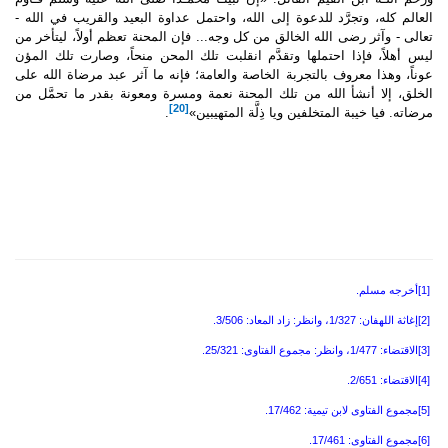
العالم كله، وتجرَّد للدعوة إلى الله، واحتمل عداوة البعيد والقريب في الله -
تعالى - وآثر رضى الله الخالق من كل وجه... فإن المحنة تعظم أولاً، ليتأخر من
ليس أهلاً، فإذا احتملها وتقدَّم انقلبت تلك المحن منحاً، وصارت تلك المؤن
عوناً، وهذا معروف بالتجربة الخاصة والعامة؛ فإنه ما آثر عبد مرضاة الله على
الخلق، إلا أنشأ الله من تلك المحنة نعمة ومسرة ومعونة بقدر ما تحمَّل من
[20]
مرضاته. فيا خيبة المتخلفين ويا ذِلَّة المتهيبين»
.
[1]
أخرجه مسلم
.
[2]
إغاثة اللهفان: 1/327، وانظر: زاد المعاد: 3/506
.
[3]
الاقتضاء: 1/477، وانظر: مجموع الفتاوى: 25/321
.
[4]
الاقتضاء: 2/651
.
[5]
مجموع الفتاوى لابن تيمية: 17/462
.
[6]
مجموع الفتاوى: 17/461
.