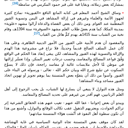
[16]
بمشاركة بعض زملائه، وبقايا قبة على قبر حمود المكرمي في سامطة
.
•
وساق الشيخ أحمد المعلم في كتابه الماتع النافع «القبورية» نماذج كثيرة
لجهود الأئمة والعلماء وغيرهم في إزالة المشاهد في اليمن وتسوية القبور
المعظَّمة عند العوام. ومن ذلك أن بعض القضاة والدعاة أزالوا مشهد «علوية»
بمدينة المكلا، كما هدم بعضُ طلاب العلم مشهد «الصوفرة» سنة 1394هـ، وقام
[17]
نخبة من الشباب سنة 1415هـ بهدم كمٍّ هائل من القباب
.
والمقصود أن هدم الأبنية على القبور من الأمور الدينية الظاهرة، وعلى هذا
كان عمل السلف الصالح قديماً وحديثاً، فلا نزاع في مشروعية هذا الهدم
والإزالة والتسوية لهذه القبور والمشاهد، لكن يبقى إنفاذ هذا الحكم في الواقع
وَفْقَ قواعد المصالح والمفاسد، وحسب درجات تغيير المنكر، وإذا تعسَّر إزالتها
في موطن مَّا لأجل ملابسات غالبة أو مفاسد راجحة، فإن ذلك لا يسوِّغ
السكوت عن تبليغ شرع الله وبيان حكم الله - تعالى - ورسوله في البناء على
القبور. وأسوأ من ذلك أن يتفوَّه بعض المتسننة بما يوهم تجويز أو تهوين اتخاذ
القبور مساجد وبناء المشاهد!
ومثل هذه النوازل لا ينبغي أن يسارع لها الشباب، بل يجب الرجوع إلى أهل
العلم الربانيين، فهم أقدر من غيرهم على تحديد المصالح والمفاسد.
ويبدو أن بعض إخواننا - عفا الله عنهم - تغيب عنهم هذه الحقائق الشرعية إثر
تراكم الحوادث، ويعتريهم الذهول عقب تكالب الوقائع والنوازل، وأشنع من هذا
أن تكون سطوة أهل النفوذ قد أَنْسَت هؤلاء المتسننة مبادئهم!
لقد كان موقف بعض المتسننة تجاه الوثنية السياسية في غاية الهشاشة
والمداهنة والاضطراب. فوقع بعضهم في تقديس الحكام بلسان الحال؛ فالحاكم