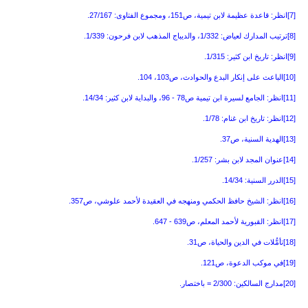
[7]
انظر: قاعدة عظيمة لابن تيمية، ص151، ومجموع الفتاوى: 27/167
.
[8]
ترتيب المدارك لعياض: 1/332، والديباج المذهب لابن فرحون: 1/339
.
[9]
انظر: تاريخ ابن كثير: 1/315
.
[10]
الباعث على إنكار البدع والحوادث، ص103، 104
.
[11]
انظر: الجامع لسيرة ابن تيمية ص78 - 96، والبداية لابن كثير: 14/34
.
[12]
انظر: تاريخ ابن غنام: 1/78
.
[13]
الهدية السنية، ص37
.
[14]
عنوان المجد لابن بشر: 1/257
.
[15]
الدرر السنية: 14/34
.
[16]
انظر: الشيخ حافظ الحكمي ومنهجه في العقيدة لأحمد علوشي، ص357
.
[17]
انظر: القبورية لأحمد المعلم، ص639 - 647
.
[18]
تأمُّلات في الدين والحياة، ص31
.
[19]
في موكب الدعوة، ص121
.
[20]
مدارج السالكين: 2/300 = باختصار
.