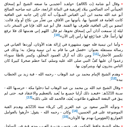
•
وقال أبو شامة (ت 665هـ): «ولقـد أعجبنـي ما صنعه الشيخ أبو إسحاق
الجينأني أحد الصالحين ببلاد إفريقية في المائة الرابعة، حكى عنه صاحبه الصالح
أبو عبد الله محمد ابن أبي العباس المـؤدِّب أنه كان إلى جانبه عين العافية
كانت العامة قد افتتنوا بها، يأتونها من الآفاق، من تعذَّر من نكاح أو ولد قالت:
امضو بي إلى العافية، فتُعرف بها الفتنة. قال أبو عبد الله: فإنا في السحَر ذات
ليلة إذ سمعت أذان أبي إسحاق نحوها، ثم قال: اللهم إني هدمتها لك فلا ترفع
[10]
لها رأساً. قال: فما رُفِع لها رأس إلى الآن»
.
•
وأما ابن تيمية فله جهود مشهورة في إزالة هذه الأوثان، أوردها الغياني في
رسالة مستقلة بعنوان: «فصل في ما قام به ابن تيمية وتفرَّد به؛ وذلك في
[11]
تكسير الأحجار»
ومن ذلك أنه أزال العمود المخلَّق، وكسر بلاطةً سوداء
زعموا أن عليها كفَّ النبي
صلى الله عليه وسلم
، كما حطم صخرةً كبيرةً كان
الناس ينذرون لها، ويتبركون بها.
•
وهدم الشيخ الإمام محمد بن عبد الوهاب - رحمه الله - قبة زيد بن الخطاب
[12]
بيده
.
•
وقال الشيخ عبد الله بن محمد بن عبد الوهاب لما دخلوا مكة - حرسـها الله -
سـنة 1218هـ: «فبعـد ذلك أزلنا جميـع ما يُعبد بالتعظيم والاعتقاد فيه. حتى لم
[13]
يبقَ في البقعة المطهرة طاغوت يُعبَد، فالحمد لله على ذلك»
.
•
وتوجَّه الأمير سعود بن عبد العزيز إلى كربلاء سنة 1216هـ وهـدم القبة
[14]
الموضوعة على قبر الحسين،
وكان - رحمه الله - يقول: «أرهوا بالعوامل
[15]
الفواريع (الفؤوس) نهدم بها الأوثان»
.
•
وقام الشيخ حافظ الحكمي في جنوب جزيرة العرب بهدم قبة في الساحل