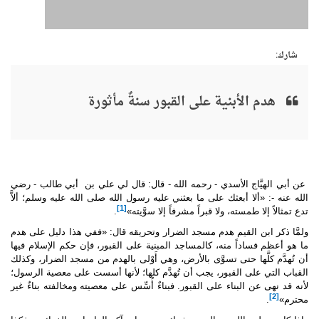
شارك:
هدم الأبنية على القبور سنةٌ مأثورة
عن أبي الهيَّاج الأسدي - رحمه الله - قال: قال لي علي بن أبي طالب - رضي
الله عنه -: «ألا أبعثك على ما بعثني عليه رسول الله
صلى الله عليه وسلم
؛ ألاَّ
[1]
تدع تمثالاً إلا طمسته، ولا قبراً مشرفاً إلا سوَّيته»
.
ولمَّا ذكر ابن القيم هدم مسجد الضرار وتحريقه قال: «ففي هذا دليل على هدم
ما هو أعظم فساداً منه، كالمساجد المبنية على القبور، فإن حكم الإسلام فيها
أن تُهدَّم كلَّها حتى تسوَّى بالأرض، وهي أَوْلى بالهدم من مسجد الضرار، وكذلك
القباب التي على القبور، يجب أن تُهدَّم كلها؛ لأنها أسست على معصية الرسول؛
لأنه قد نهى عن البناء على القبور. فبناءٌ أُسِّس على معصيته ومخالفته بناءٌ غير
[2]
محترم»
.