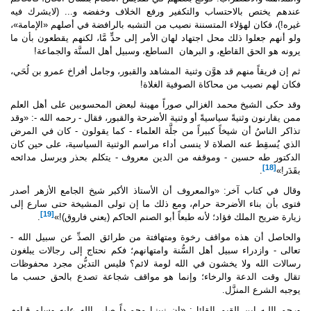
عندهم يختص بالاحتساب والتكفير ورفع الخلاف وخفضه و... (لايشرك فيه
غيره!)، فكان لهؤلاء المتسننة نصيب من التشبه بالرافضة في أصلهم «الإمامة»،
ولو أنهم جعلوا ذلك محل اجتهاد لهان الأمر إلى حدٍّ مَّا، لكنهم يقطعون بأن ما
يرونه هو الحق القاطع، و البرهان الساطع، وسبيل أهل السنَّة والجماعة!
ثم إن فريقاً منهم قد هوَّن وثنية المشاهد والقبور، وجامل أفراخ عمرو بن لُحَي،
فكان لهم نصيب من محاكاة الصوفية الغلاة!
وقد حكى الشيخ محمد الغزالي صوراً مهينة لبعض المحسوبين على أهل العلم
ممن يقارنون وثنيةً سياسيةً أو وثنية الأضرحة والقبور، فقال - رحمه الله -: «وقد
تذاكر الناسُ أن شيخاً كبيراً من جلَّة العلماء - كما يقولون - كان في المرض
الذي يُسقِط عنه الصلاة لا ينسى أداء مراسم الوثنية السياسية، على حين كان
الدكتور طه حسين - وموقفه من الدين معروف - يتكلم بحذر ويرسل مدائحه
[18]
بقَدَر!»
.
وقال في كتاب آخر: «والمعروف أن الأستاذ الأكبر شيخ الجامع الأزهر أصدر
فتوى بأن بناء الأضرحة حرام، ومع ذلك ما إن تولى المشيخة حتى سارع إلى
[19]
زيارة ضريح الملك فؤاد؛ لأنه طبعاً أبو الصنم الحاكم (يعني فاروق)!»
.
والحاصل أن هذه مواقف رخوة ومتهافتة من طرائق الصدِّ عن سبيل الله -
تعالى - وازدراء سبيل أهل السُّنة وامتهانهم؛ فكم نحتاج إلى رجالات يبلغون
رسالات الله ولا يخشون في الله لومة لائم؟ فليس التديُّن مجرد محفوظات
تقال وقت الدعة والرخاء؛ وإنما هو مواقف شجاعة تصدع بالحق حسب ما
يوجبه الشرع المنزَّل.
ورحم اللـه ابن القيم القائل: «إن نبينـا محمـداً
صلى الله عليه وسلم
قـاوم