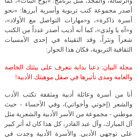
والرسالة، والمجد، مثل برنامج: «بوح البنات»، كما
أصدر مجموعة كتب تربوية وأسرية أبرزها: «نحو
أسرة ذاكرة»، و«مهارات التواصل مع الأولاد»،
و«آه يا ولدي»، كما أنه أديب أصدر عدداً من الكتب
شعراً ونثراً، وقد التقيناه في إحدى الأمسيات
الثقافية التربوية، فكان هذا الحوار:
مجلة البيان: دعنا بداية نتعرف على بيئتك الخاصة
والعامة ومدى تأثيرها في صقل موهبتك الأدبية!
أنا من أسرة وعائلة أدبية ومثقفة تكتب الأدب
والشعر (إخوتي وأخواتي)، وفي الأحساء - حيث
موطني - مجموعة من الأسر الأدبية والشعرية مثل
آل المبارك، وآل عبد القادر، كل هذا كان له أثر كبير
على توجهي الأدبي. والأسرة الأدبية وجدت في