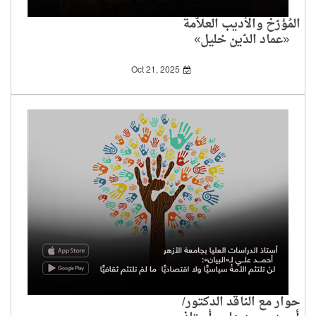
المُؤرّخ والأديب العلاَّمة
«عماد الدّين خليل»
لـ«البيان»: «القصص
القرآني» يَهدف إلى
Oct 21, 2025
تكوين العقليَّة الحضارية
حوار مع الناقد الدكتور/