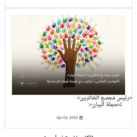
«رئيس مَجمــــع الخالدِيـن»
لـ«مجلة البيان»:
«التواصـل الثقـافــي»
يتجاوب مع طبيعة
Apr 04, 2024
هُويّتنا الإسلاميَّة