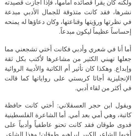
ولكنه كان يقرأ قصائده أمامها، فإذا أجازت قصيدته
نشرها، فقد كانت متذوقة للجمال الأدبي مبدعة
في نظرتها ورؤيتها وقناعتها، وكان دعاؤها له يمنحه
إحساساً عظيماً ليكون مبدعاً.
أما أنا في شعري وأدبي فكانت أختي تشجعني مما
جعلها تهبني الكثير من مشاعرها لأكتب بكل ثقة
وإبداع. وهكذا كان تأثير أم الكاتبة والأديبة الروائية
الإنجليزية أجاثا كريستي على رواياتها كما قالت
في أكثر من لقاء أدبي.
ويقول ابن حجر العسقلاني: أختي كانت حافظة
كاتبة، وهي أمي بعد أمي. أما الشاعرة الفلسطينية
فدوى طوقان فقد كانت تحنو عاطفياً وأدبياً على
أخيها الشاعر الكبير إبراهيم طوقان! وهذا الشاعر