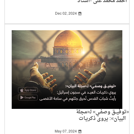
أحمد محمد علي -أستاذ
البلاغة والنقد بكلية
الدراسات العليا بجامعة
Dec 02, 2024
الأزهر
«توفيــق وصفـي» لـ«مجلة
البيان»: يروي ذكريـات
العيــد في سجون
إسرائيل
May 07, 2024