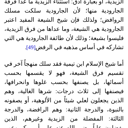
الزيدية، أو بعبارة أدق: استثناء الزيدية ما عدا فرقة
الجارودية منها؛ لأن الجارودية سلكت مسلك
الروافض؛ ولذلك فإن شيخ الشيعة المفيد اعتبر
الجارودية هي الشيعة، وما عداها من فرق الزيدية،
فليسوا بشيعة؛ وذلك لأن طائفة الجارودية هي التي
تشاركه في أساس مذهبه في الرفض
.
[49]
أما شيخ الإسلام ابن تيمية فقد سلك منهجاً آخر في
تقسيم فرق الشيعة، فهو لا يقسمها بحسب
أسمائها، بل يصنفها بحسب غلوها وانحرافها،
فيصنفها إلى ثلاث درجات: شرها الغالية، وهم
الذين يجعلون لعلي شيئاً من الألوهية، أو يصفونه
بالنبوة، والدرجة الثانية: وهم الرافضة، والدرجة
الثالثة: المفضلة من الزيدية وغيرهم، الذين
يفضلون علياً رضي الله عنه على أبي بكر وعمر