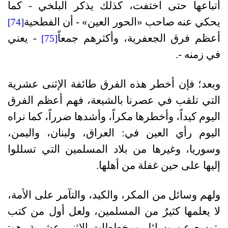
أتباعها حتى اختفت، كذلك يذكر البلخي - كما
يحكي عنه صاحب «الحور العين» - أن الفطحية
[74]
أعظم فرق الجعفرية، وأكثرهم جمعاً
- يعني
[75]
في زمنه -.
وبعد؛ فإن أخطر هذه الفرق طائفة الإثنى عشرية
التي تلقب في عصرنا بالشيعة، فهم أعظم الفرق
اليوم كيداً، وأخطرها مكراً، وأشدها ضرراً، كما نراه
اليوم رأي العين في: العراق، ولبنان، واليمن،
وسوريا، وغيرها من بلاد المسلمين التي تسللوا
إليها على حين غفلة من أهلها.
ولهم وسائل من المكر، والكيد، والتآمر على الأمة،
لا يعلمها كثيرٌ من المسلمين، ولعل أول من كتب
بتوسع عن وسائل ومخططات الإثنى عشرية، هو: