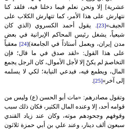
عشرية] إلا ونحن نعلم فيما دخلنا فيه، فلقد كنا
نتهارش على هذا الأمر، كما تتهارش الكلاب على
الجيف»
. يقول أحمد الكسروي (الذي كان
[23]
شيعياً، يشغل رئيس المحاكم الإيرانية في بعض
مدن إيران، ويعمل أستاذاً في الجامعة)
معقباً
[24]
على هذا القول: «لقد صدق في ما قال؛ فإن
التخاصمَ لم يكنْ إلا لأجل الأموال، كان الرجل يجمع
المال، ويطمع فيه، فيدعي النيابة؛ لكي لا يسلمه
إلى آخر»
.
[25]
وتقول مصادرهم: «مات أبو الحسن (ع) وليس من
قوامه أحد، إلا وعنده المال الكثير، فكان ذلك سبب
وقوفهم وجحودهم موته، وكان عند زياد القندي
سبعون ألف دينار، وعند علي بن أبي حمزة ثلاثون