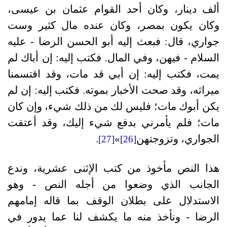
ألف دينار، وكان أحد القوام عثمان بن عيسى،
وكان يكون بمصر، وكان عنده مال كثير وست
جواري، قال: فبعث إليه أبو الحسن الرضا - عليه
السلام - فيهن، وفي المال. فكتب إليه: إن أباك لم
يمت، فكتب إليه: إن أبي قد مات، وقد اقتسمنا
ميراثه، وقد صحت الأخبار بموته. فكتب إليه: إن لم
يكن أبوك مات؛ فليس لك من ذلك شيء، وإن كان
مات؛ فلم يأمرني بدفع شيء إليك، وقد أعتقت
الجواري، وتزوجتهن
»
.
[27]
[26]
هذا النص مأخوذ من كتب الإثنى عشرية، وندع
الجانب الذي وضعوا من أجله النص - وهو
الاستدلال على بطلان الوقف بما قاله إمامهم
الرضا - ونأخذ منه ما يكشف لنا عما يدور في