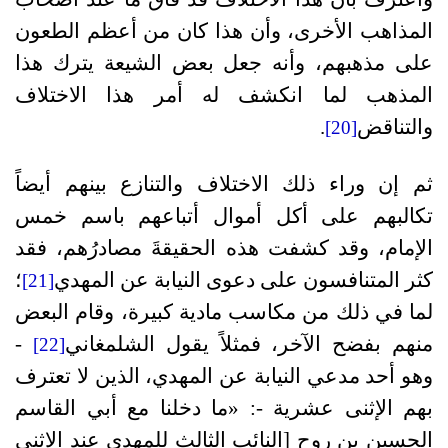
المذاهب الأخرى، وأن هذا كان من أعظم الطعون
على مذهبهم، وأنه جعل بعض الشيعة يترك هذا
المذهب لما انكشف له أمر هذا الاختلاف
والتناقض
.
[20]
ثم إن وراء ذلك الاختلاف والتنازع بينهم أيضاً
تكالبهم على أكل أموال أتباعهم باسم خمس
الإمام، وقد كشفت هذه الحقيقةَ مصادرُهم، فقد
كثر المتنافسون على دعوى النيابة عن المهدي
؛
[21]
لما في ذلك من مكاسب مادية كبيرة، وقام البعض
منهم بفضح الآخر، فمثلاً يقول الشلمغاني
-
[22]
وهو أحد مدعي النيابة عن المهدي، الذين لا تعترف
بهم الإثنى عشرية -: «ما دخلنا مع أبي القاسم
الحسين بن روح [النائب الثالث للمهدي عند الإثنى