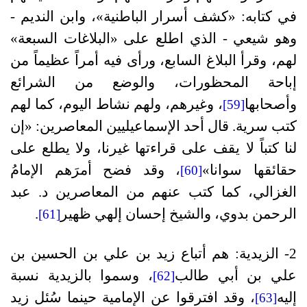
في كتابه: «كشف أسرار الباطنية»، وابن النديم -
وهو شيعي - الذي اطلع على «البلاغات السبعة»
لهم، وقرأ البلاغ السابع، ورأى فيه أمراً عظيماً من
إباحة المحظورات، والوضع من الشرائع
وأصحابها
، وغيرهم، ولهم نشاط اليوم، كما لهم
[59]
كتب سرية. قال أحد الإسماعيليين المعاصرين: «إن
لنا كتباً لا يقف على قراءتها غيرنا، ولا يطلع على
حقائقها سوانا»
، وقد فضح أمرَهم الإمامُ
[60]
الغزالي، كما كتب عنهم من المعاصرين د. عبد
الرحمن بدوي، والشيخ إحسان إلهي ظهير
.
[61]
2- الزيدية: هم أتباع زيد بن علي بن الحسين بن
علي بن أبي طالب
، وسموا بالزيدية نسبة
[62]
إليه
، وقد افترقوا عن الإمامية حينما سُئل زيد
[63]