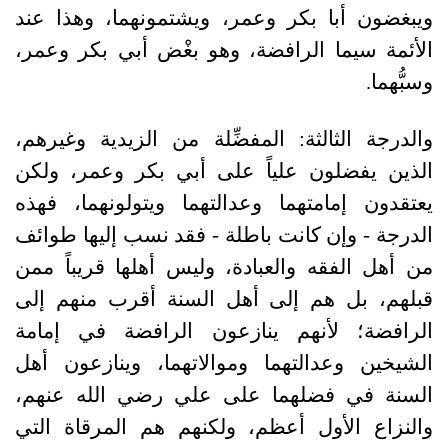
ويبغضون أبا بكر وعمر، ويشتمونهما، وهذا عند
الأئمة سيما الرافضة، وهو بغْض أبي بكر وعمر،
وسبُّهما.
والدرجة الثالثة: المفضِّلة من الزيدية وغيرهم،
الذين يفضلون علياً على أبي بكر وعمر، ولكن
يعتقدون إمامتهما وعدالتهما ويتولونهما، فهذه
الدرجة - وإن كانت باطلة - فقد نسب إليها طوائف
من أهل الفقه والعبادة، وليس أهلها قريباً ممن
قبلهم، بل هم إلى أهل السنة أقرب منهم إلى
الرافضة؛ لأنهم ينازعون الرافضة في إمامة
الشيخين وعدالتهما وموالاتهما، وينازعون أهل
السنة في فضلهما على علي رضي الله عنهم،
والنزاع الأول أعظم، ولكنهم هم المرقاة التي