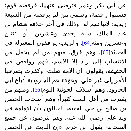
عن أبي بكر وعمر فترضى عنهما، فرفضه قوم؛
فسموا رافضة، وسمي من لم يرفضه من الشيعة
زيدية؛ لاتباعهم له، وذلك في آخر خلافة هشام بن
عبد الملك، سنة إحدى وعشرين، أو اثنتين
وعشرين ومئة
. والزيدية يوافقون المعتزلة في
[64]
العقائد
، وهم فرق، منهم من لم يحمل من
[65]
الانتساب إلى زيد إلا الاسم، فهم روافض في
الحقيقة، يقولون: إن الأمة ضلت، وكفرت بصرفها
الأمر إلى غير علي، وهؤلاء هم الجارودية أتباع أبي
الجارود، وهم أسلاف الحوثية اليوم
، ومنهم من
[66]
يقترب من أهل السنة كثيراً، وهم أصحاب الحسن
بن صالح بن حي الفقيه، القائلون بأن الإمامة في
ولد علي رضي الله عنه، وهم يترضون عن جميع
الصحابة، يقول ابن حزم: «إن الثابت عن الحسن