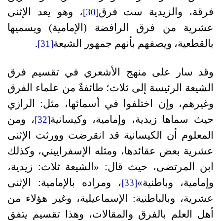
فرقة، والزيدية ست فرق
، وهو يعد الإثنى
[30]
عشرية من فرق الرافضة (الإمامية) ويسميها
بالقطعية، ويصفهم بأنهم جمهور الشيعة
.
[31]
وقد سار على منهج الأشعري في تقسيم فرق
الشيعة الرئيسة إلى ثلاث؛ طائفةٌ من علماء الفرق
وغيرهم، وإن اختلفوا في أسمائها، مثل: الرازي
حيث سماها زيدية، وإمامية، وكيسانية
، ومن
[32]
المعلوم أن الكيسانية قد انقرضت وورثت الإثنى
عشرية بعض عقائدها، ومثله الإسفراييني، وكذلك
ابن المرتضى، حيث قال: «الشيعة ثلاث: زيدية،
وإمامية، وباطنية»
، ومراده بالإمامية: الإثنى
[33]
عشرية، وبالباطنية: الإسماعيلية، وغير هؤلاء من
أهل العلم بالفرق والمقالات، وهذا تقسيم يتفق