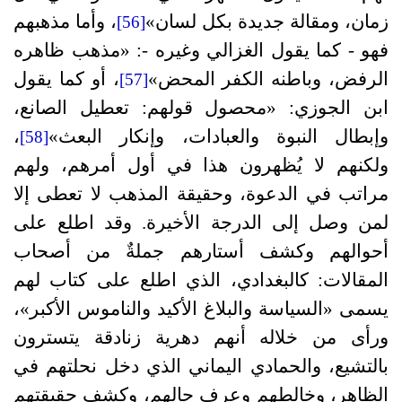
زمان، ومقالة جديدة بكل لسان»
، وأما مذهبهم
[56]
فهو - كما يقول الغزالي وغيره -: «مذهب ظاهره
الرفض، وباطنه الكفر المحض»
، أو كما يقول
[57]
ابن الجوزي: «محصول قولهم: تعطيل الصانع،
وإبطال النبوة والعبادات، وإنكار البعث»
،
[58]
ولكنهم لا يُظهرون هذا في أول أمرهم، ولهم
مراتب في الدعوة، وحقيقة المذهب لا تعطى إلا
لمن وصل إلى الدرجة الأخيرة. وقد اطلع على
أحوالهم وكشف أستارهم جملةٌ من أصحاب
المقالات: كالبغدادي، الذي اطلع على كتاب لهم
يسمى «السياسة والبلاغ الأكيد والناموس الأكبر»،
ورأى من خلاله أنهم دهرية زنادقة يتسترون
بالتشيع، والحمادي اليماني الذي دخل نحلتهم في
الظاهر، وخالطهم وعرف حالهم، وكشف حقيقتهم