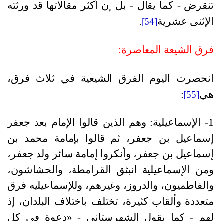
تنقرض - كما يقال - بل إن أكثر مقالاتها قد ورثته
الإثنى عشرية
.
[54]
فرق الشيعة المعاصرة:
انحصرت اليوم الفرق الشيعية في ثلاث فرق،
هي
:
[55]
1- الإسماعيلية: وهم الذين قالوا الإمام بعد جعفر
إسماعيل بن جعفر، ثم قالوا بإمامة محمد بن
إسماعيل بن جعفر، وأنكروا إمامة سائر ولد جعفر،
ومن الإسماعيلية انبثق القرامطة، والحشاشون،
والفاطميون، والدروز، وغيرهم، وللإسماعيلية فرق
متعددة وألقاب كثيرة، تختلف باختلاف البلدان، إذ
لهم - كما يقول الشهرستاني - «دعوة في كل