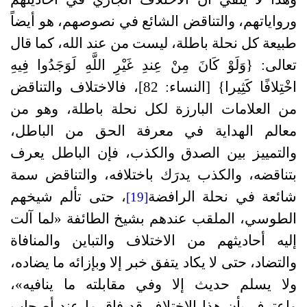
ورواياتهم، والتناقض الشائع في نصوصهم، هو أيضاً
طبيعة كل نحلة باطلة، ليست من عند الله، كما قال
تعالى: {وَلَوْ كَانَ مِنْ عِندِ غَيْرِ اللَّهِ لَوَجَدُوا فِيهِ
اخْتِلافًا كَثِيرا} [النساء: 82]، فالاختلاف والتناقض
من العلامات البارزة لكل نحلة باطلة، وهو من
معالم الهداية في معرفة الحق من الباطل،
والتمييز بين الصدق والكذب، فإن الباطل يعرف
بتناقضه، والكذب يدرَك باختلافه، والتناقض سمة
شائعة في نحلة الرافضة
، حتى تألم شيخهم
[19]
الطوسي، الملقب عندهم بشيخ الطائفة «لما آلت
إليه أحاديثهم من الاختلاف والتباين والمنافاة
والتضاد، حتى لا يكاد يتفق خبر إلا وبإزائه ما يضاده،
ولا يسلم حديث إلا وفي مقابلته ما ينافيه»،
واعترف بأن هذا الاختلاف قد فاق ما عند أصحاب