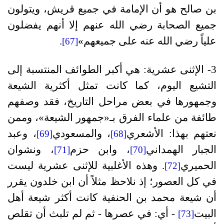
بن صالح هو أن الإمامة في جميع قريش، ويتولون
جميع الصحابة رضي الله عنهم إلا أنهم يفضلون
علياً رضي الله عنه على جميعهم»
.
[67]
3- الإثنى عشرية:
هي أكبر الطوائف المنتسبة إلى
التشيع اليوم، كما كانت تمثل أكثرية الشيعة
وجمهورها في بعض مراحل التاريخ، فقد وصفهم
طائفة من علماء الفرق بـ«جمهور الشيعة»، وممن
نعتهم بهذا: الأشعري
، والمسعودي
، وعبد
[69]
[68]
الجبار الهمداني
، وابن حزم
، ونشوان
[71]
[70]
الحميري
. وهذه الأغلبية للإثنى عشرية ليست
[72]
في كل العصور؛ إذ نلاحظ مثلاً أن ابن خلدون يقرر
أن شيعة محمد بن الحنفية كانت أكثر شيعة أهل
البيت
- أي: في عصرها - ثم لم تلبث أن تقلص
[73]