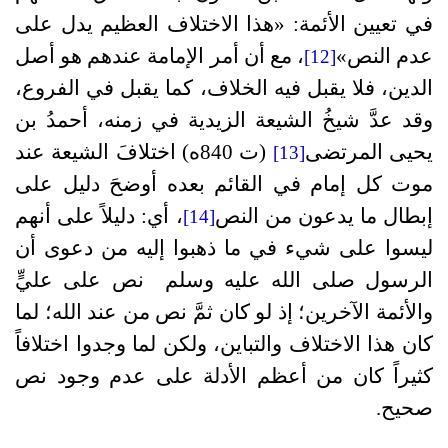
في تعيين الأئمة: «هذا الاختلاف العظيم يدل على
عدم النص»
، مع أن أمر الإمامة عندهم هو أصل
[12]
الدين، فلا يقبل فيه الخلاف، كما يقبل في الفروع،
وقد عدَّ شيخُ الشيعة الزيدية في زمنه، أحمدُ بن
يحيى المرتضى
(ت 840ه
) اختلافَ الشيعة عند
[13]
موت كل إمام في القائم بعده أوضحَ دليل على
إبطال ما يدعون من النص
، أي: دليلاً على أنهم
[14]
ليسوا على شيء في ما ذهبوا إليه من دعوى أن
الرسول صلى الله عليه وسلم نص على عليٍّ
والأئمة الآخرين؛ إذ لو كان ثمَّ نص من عند الله؛ لما
كان هذا الاختلاف والتباين، ولكن لما وجدوا اختلافاً
كثيراً كان من أعظم الأدلة على عدم وجود نص
صحيح.