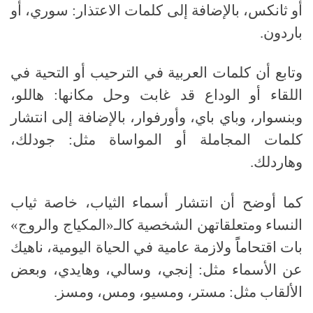
أو ثانكس، بالإضافة إلى كلمات الاعتذار: سوري، أو
باردون.
وتابع أن كلمات العربية في الترحيب أو التحية في
اللقاء أو الوداع قد غابت وحل مكانها: هاللو،
وبنسوار، وباي باي، وأورفوار، بالإضافة إلى انتشار
كلمات المجاملة أو المواساة مثل: جودلك،
وهاردلك.
كما أوضح أن انتشار أسماء الثياب، خاصة ثياب
النساء ومتعلقاتهن الشخصية كالـ«المكياج والروج»
بات اقتحاماًً ولازمة عامية في الحياة اليومية، ناهيك
عن الأسماء مثل: إنجي، وسالي، وهايدي، وبعض
الألقاب مثل: مستر، ومسيو، ومس، ومسز.