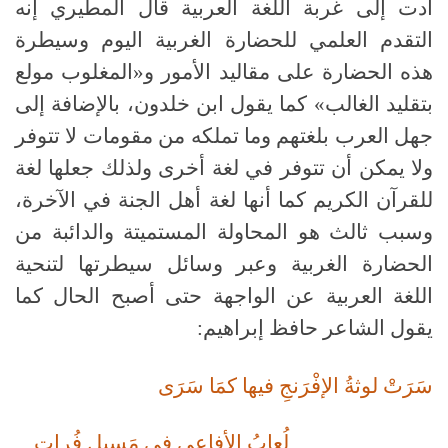
أدت إلى غربة اللغة العربية قال المطيري إنه
التقدم العلمي للحضارة الغربية اليوم وسيطرة
هذه الحضارة على مقاليد الأمور و«المغلوب مولع
بتقليد الغالب» كما يقول ابن خلدون، بالإضافة إلى
جهل العرب بلغتهم وما تملكه من مقومات لا تتوفر
ولا يمكن أن تتوفر في لغة أخرى ولذلك جعلها لغة
للقرآن الكريم كما أنها لغة أهل الجنة في الآخرة،
وسبب ثالث هو المحاولة المستميتة والدائبة من
الحضارة الغربية وعبر وسائل سيطرتها لتنحية
اللغة العربية عن الواجهة حتى أصبح الحال كما
يقول الشاعر حافظ إبراهيم
:
سَرَتْ لوثةُ الإفْرَنجِ فيها كمَا سَرَى
لُعابُ الأفاعي في مَسيلِ فُراتِ