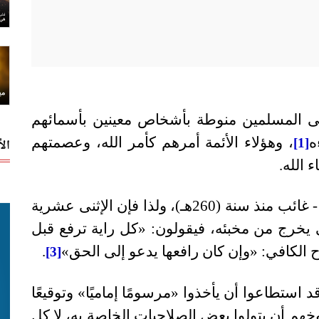
 على المسلمين منوطة بأشخاص معينين بأسمائهم
ه
، وهؤلاء الأئمة أمرهم كأمر الله، وعصمتهم
[1]
ال
الله.
ولكن آخر هؤلاء الأئمة - بحسب اعتقادهم - غائب منذ سنة (260هـ)، ولذا فإن الإثنى عشرية
تى يخرج من مخبئه، فيقولون: «كل راية ترفع قبل
 الكافي: «وإن كان رافعها يدعو إلى الحق»
.
[3]
ستطاعوا أن يأخذوا «مرسومًا إماميًا» وتوقيعًا
هم أن يتولوا بعض الصلاحيات الخاصة به، لا كل