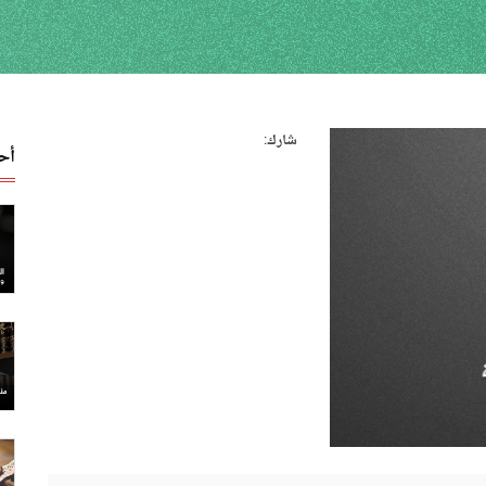
شارك:
أح