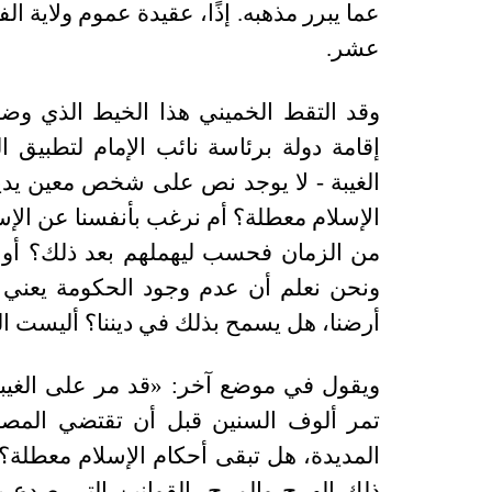
عما يبرر مذهبه. إذًا، عقيدة عموم ولاية ال
عشر.
وقد التقط الخميني هذا الخيط الذي وضع
إقامة دولة برئاسة نائب الإمام لتطبيق
الغيبة - لا يوجد نص على شخص معين يدي
الإسلام معطلة؟ أم نرغب بأنفسنا عن الإس
من الزمان فحسب ليهملهم بعد ذلك؟ أو ن
ونحن نعلم أن عدم وجود الحكومة يعني ضي
أرضنا، هل يسمح بذلك في ديننا؟ أليست 
ويقول في موضع آخر: «قد مر على الغيبة 
تمر ألوف السنين قبل أن تقتضي المصل
المديدة، هل تبقى أحكام الإسلام معطلة؟ 
ذلك الهرج والمرج، القوانين التي صدع 