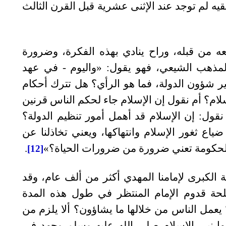
فقيه لم توجد عند الإثنى عشرية قبل القرن الثالث
ه من قبله، وراح ينادي بهذه الفكرة، وضرورة
 المذهب الشيعي، فهو يقول: «واليوم - في عهد
ر شؤون الدولة، فما هو الرأي؟ هل تترك أحكام
لام؟ أم نقول إن الإسلام جاء لحكم الناس قرنين
قول: إن الإسلام قد أهمل أمور تنظيم الدولة؟
اع ثغور الإسلام وانتهاكها، ويعني تخاذلنا عن
الحكومة تعني ضرورة من ضرورات الحياة؟»
.
[12]
الكبرى لإمامنا المهدي أكثر من ألف عام، وقد
حة قدوم الإمام المنتظر في طول هذه المدة
يعمل الناس من خلالها ما يشاؤون؟ ألا يلزم من
بها نبي الإسلام صلى الله عليه وسلم وجهد في