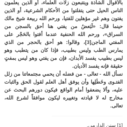
بالأقوال الشاذة ويتتبعون زلات العلماء، أو الذين يعلِّمون
الناس الحيل حتى يتفلتوا من الأحكام الشرعية، أو الذين
يفتون وهم غير مؤهلين للفتيا، ورحم الله ربيعة شيخ مالك
حينما قال: «لَبَعضُ من يفتي هنا أحق بالسجن من
السراق»، ورحم الله الحنفية عندما أفتوا بالحَجْر على
المفتي الماجن[3]، وقالوا: هو أحق بالحجر من الذي
يمارس الطب وليس بطبيب، فإذا كان من يتطبب وهو
ليس بطبيب يفسد الأبدان، فإن من يفتي وهو ليس بمفتٍ
حقيقة فإنه يفسد الأديان.
نسأل الله - تعالى - من فضله أن يحمي مجتمعاتنا من زلل
الفتـوى وخَطَلِها وأن يوفق أهل العلم لقول الحق والثبات
عليه، وألا يضعفوا أمام الواقع فيكون دورهم البحث عن
مخارج له لا قيادته وتغييره ليكون موافقاً لشرع الله،
تعالى.
[1] سنن الدارمي.