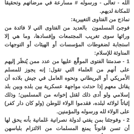
الله - تعالى - ورسوله # مسارعة في مرضاتهم وتحقيقاً
للمكانة لديهم.
نماذج من الفتاوى التغييرية:
فوجئ المسلمون بالعديد من الفتاوى التي لا فائدة من
ورائها سوى تغريب المجتمعات وإفسادها، وما هي إلا
استجابة لضغوطات المؤسسات أو الهيئات أو التوجهات
المناوئة للإسلام:
1 - صدمتنا الفتوى الموقَّع عليها من عدد ممن يُنظَر إليهم
على أنهم من العلماء التي تقول: إنه يجوز للمسلم
الأمريكي أو البريطاني ونحوه العامل في جيش بلاده أن
يقاتل معهم إذا حدثت مواجهة عسكرية بين بلده وبين بلد
إسلامي ولو أدى ذلك لقتل إخوانه من المسلمين؛ وذلك
إثباتاً لولائه لبلده، فقدموا الولاء للوطن (ولو كان دار كفر)
على الولاء لله ورسوله والمؤمنين.
2 - وفوجئنا بمن يفتي لدولة نصرانية عَلمانية بأنه يحق لها
أن تسن قانوناً يمنع المسلمات من الالتزام بلباسهن