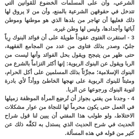
الشرعي، وأن على المسلمات الخضوع للقوانين التي
تتدخل في حقوقهن الشرعية بالمنع، وأن من لا يروق لها
ذلك فعليها أن تهاجر من بلدها الذي هو موطنها وموطن
آبائها وأجدادها، وليس لها وطن غيره.
3 - استقرت الفتوى عقوداً طويلة على أن فوائد البنوك رِباً
جليّ، وصدر بذلك فتاوى من عدد من المجامع الفقهية،
حتى ظهر من يتبجح ويقول بحل الفوائد وأنها ليست من
الربا ويقول عن البنوك الربوية: إنها أكثر التزاماً بالشرع من
البنوك الإسلامية؛ مجرِّئاً بذلك المسلمين على أكل الحرام،
ومثبتاً للبنوك الربوية على نهجها الخاطئ ووأداً لأي بادرة
لتوبة البنوك ورجوعها عن الربا.
4 - وجدنا من يفتي بجواز أن تُرضِع المرأة الموظفة زميلها
في العمل حتى يكون محرماً لها للنجاة من عوار مشكلات
الاختلاط، ولو طولب هذا المفتي أن يبين لنا قول شراح
الحديث في شرح الحديث الذي يستدل به لكفَّه ذلك عن
كثير من قوله في هذه المسألة.