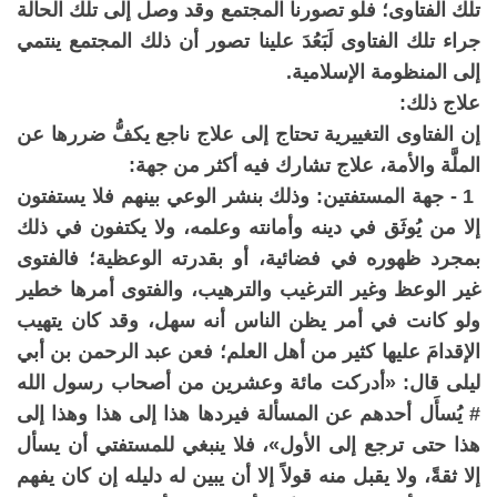
تلك الفتاوى؛ فلو تصورنا المجتمع وقد وصل إلى تلك الحالة
جراء تلك الفتاوى لَبَعُدَ علينا تصور أن ذلك المجتمع ينتمي
إلى المنظومة الإسلامية.
علاج ذلك:
إن الفتاوى التغييرية تحتاج إلى علاج ناجع يكفُّ ضررها عن
الملَّة والأمة، علاج تشارك فيه أكثر من جهة:
1 - جهة المستفتين: وذلك بنشر الوعي بينهم فلا يستفتون
إلا من يُوثَق في دينه وأمانته وعلمه، ولا يكتفون في ذلك
بمجرد ظهوره في فضائية، أو بقدرته الوعظية؛ فالفتوى
غير الوعظ وغير الترغيب والترهيب، والفتوى أمرها خطير
ولو كانت في أمر يظن الناس أنه سهل، وقد كان يتهيب
الإقدامَ عليها كثير من أهل العلم؛ فعن عبد الرحمن بن أبي
ليلى قال: «أدركت مائة وعشرين من أصحاب رسول الله
# يُسأَل أحدهم عن المسألة فيردها هذا إلى هذا وهذا إلى
هذا حتى ترجع إلى الأول»، فلا ينبغي للمستفتي أن يسأل
إلا ثقةً، ولا يقبل منه قولاً إلا أن يبين له دليله إن كان يفهم