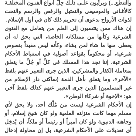
والتنطع...) ويرتِّبون علـى ذلـك حِلَّ أنواع الفنـون المختلفـة
كالأغـاني والموسيقى والتمثيل والرقص والرسم والنحت
لذوات الأرواح بدعوى أن تحريم ذلك كان في أول الإسلام.
إن هناك ممن ينتسبون إلى العلم من يتعامل مع الفتوى
الشرعية وكأنها من ممتلكاته الخاصة، التي يحق له أن
يعطي منها ما شاء لمن يشاء، وكأنه ليس مقيداً بنصوص
شرعية، أو محكوماً بقواعد أصولية في استنباط الأحكام
الشرعية، إننا نجد هذا المسلك في كلِّ أو جُلِّ ما يتعلق
بمعاملة الكفار والمشركين، الذين جرى التعبير عنهم بلفظ
«الآخر»، وما يتعلق بأهل الذمة (ساكني دار الإسلام من
غير المسلمين) الذين جرى التعبير عنهم كذلك بلفظ آخر،
هو: «الإخوة أو شركاء الوطن».
إن الأحكام الشرعية ليست من مُلْك أحد، ولا يحق لأي
مسلم مهما كانت منزلته العلمية ولو كان شيخ إسلام، أو
وجاهته الدنيوية ولو كان أميراً أو رئيساً أو ملكاً، أن يُدخِل
أي تعديلات على الأحكام الشرعية، بل إن محاولة إدخال