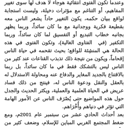
وعندما تكون الفتوى انتقائية هوجاء لا هدف لها سوى تغيير
المفاهيم، أو التناغم مع مؤثرات دخيلة، وليست استجابة
لواقع ببيان حكمه، يكون التغيير حاداً يشعر الناس معه
بقطيعة فكرية ووجدانية مع ما كان سائداً، وربما يظهر
بجانبه خطاب التبديع أو التفسيق لما كان سائداً، وربما
التكفير (في الفتاوى الغالية)، وتكون الفتوى في هذه
الحالة هي المنشِئة للواقع؛ بحيث تقحمه في حياة الناس
إقحاماً، ويكون من نتيجة ذلك تذبذب القناعات عند كثير من
الناس ليس بالتشكك فقط في ما كان سائداً، بل ربما
بالاقتناع بالجديد المغاير والدفاع عنه ومحاولة الاستدلال له
بالعقل والنقل ودعوة الناس له، فينتج من ذلك فساد
عريض في الحياة العلمية والعملية، ويكثر الحديث والجدل
حول هذه المواضيع حتى يُصْرَف الناس عن الأمور الهامة
التي تؤثر في دنياهم وأُخْرَاهم.
بعد أحداث الحادي عشر من سبتمبر عام 2001م، ومع
ضغط المجتمع الغربي المباين للإسلام، وضعف كثير من