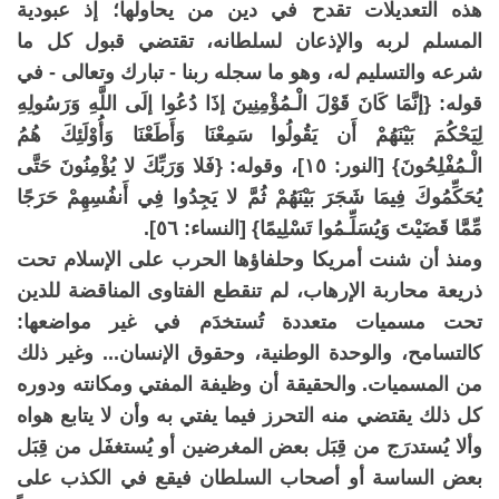
هذه التعديلات تقدح في دين من يحاولها؛ إذ عبودية
المسلم لربه والإذعان لسلطانه، تقتضي قبول كل ما
شرعه والتسليم له، وهو ما سجله ربنا - تبارك وتعالى - في
قوله: {إنَّمَا كَانَ قَوْلَ الْـمُؤْمِنِينَ إذَا دُعُوا إلَى اللَّهِ وَرَسُولِهِ
لِيَحْكُمَ بَيْنَهُمْ أَن يَقُولُوا سَمِعْنَا وَأَطَعْنَا وَأُوْلَئِكَ هُمُ
الْـمُفْلِحُونَ} [النور: ١٥]، وقوله: {فَلا وَرَبِّكَ لا يُؤْمِنُونَ حَتَّى
يُحَكِّمُوكَ فِيمَا شَجَرَ بَيْنَهُمْ ثُمَّ لا يَجِدُوا فِي أَنفُسِهِمْ حَرَجًا
مِّمَّا قَضَيْتَ وَيُسَلِّـمُوا تَسْلِيمًا} [النساء: ٥٦].
ومنذ أن شنت أمريكا وحلفاؤها الحرب على الإسلام تحت
ذريعة محاربة الإرهاب، لم تنقطع الفتاوى المناقضة للدين
تحت مسميات متعددة تُستخدَم في غير مواضعها:
كالتسامح، والوحدة الوطنية، وحقوق الإنسان... وغير ذلك
من المسميات. والحقيقة أن وظيفة المفتي ومكانته ودوره
كل ذلك يقتضي منه التحرز فيما يفتي به وأن لا يتابع هواه
وألا يُستدرَج من قِبَل بعض المغرضين أو يُستغفَل من قِبَل
بعض الساسة أو أصحاب السلطان فيقع في الكذب على