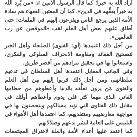
أراد الله به خيراً؛ كما قال الرسول الأمين #: «من يُرِد الله
به خيراً يفقِّهه في الدين». كما أن المفتين الفقهاء هم سادة
الأمة الذين يرجع الناس ويفزعون إليهم في الملمات؛ حتى
أطلق عليهم بعض أهل العلم لقب «الموقعين عن رب
العالمين».
من أجل ذلك اعتمدها (أي: الفتوى) الصلحاء وأهل الخير
لتصحيح العقائد ومقاومة الانحراف السلوكي والفكري،
واستعانوا بها في تحقيق مرادهم من أقصر طريق.
وفي الجانب المقابل اعتمدها أهل السلطان في تدعيم
سلطانهم، ومن أجل ذلك قربوا إليهم مِن أهل العلم
والفتوى مَن يرون تعلُّقه بالدنيا وأعطوهم من حطامها
الفاني الـذي مهما كثر فلن يدوم وأعطاهم أولئك في
مقابل ذلك الفتاوى التي تؤيد مسالكهم ويتحصنون بها في
مواجهة معارضيهم ومنتقديهم، كما اعتمدها أهل الأهواء في
التلبيس على العامة لنشر بدعهم وضلالاتهم.
كما اعتمد عليها أعداء الأمة والملة لاختراق المجتمعات