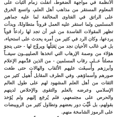
الأنظمة في مواجهة الضغوط، انفلت زمام الثبات على
المعلوم المستقر من مذاهب أهل العلم، واتسع الخرق
على الراتق في الفتاوى المخالفة لما عليه جماهير
المسلمين ولما استقر عليه العمل قروناً متطاولةً، وبدأت
تظهر المقولات الفاسدة من غير أن تجد لها رادعاً قوياً
يردعها، وكان الرد في كثير من أمره يحدث على استحياء،
بل في غالب الأحيان نجد من يَقبَلُها ويروِّج لها - حتى ينجوَ
هؤلاء من وصمة الإرهاب التي اتخذها الصليبيــون سيفــاً
مصلتاً عــلى رقاب المسلمين - من الذين قدَّمهم الإعلام
وأبرزهم وأُسبغَت عليهم الألقاب والهالات حتى طغت
صورهم وأسماؤهم. وفي الطرف المقابل أُهمِل كثير من
الثقات من أهل العلم المشهود لهم على طول العالم
الإسلامي وعرضه بالعلم والتقوى والإخلاص لدينهم
والحرص على مجتمعهم، فلم يُرجَع إليهم ولم يُؤخذ
بقولهم، بل غُيِّبَ دور بعضهم وتطاول كثير من الرويبضات
على الرموز الشامخة منهم.