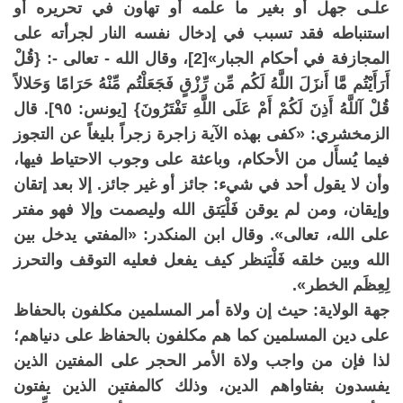
علـى جهل أو بغير ما علمه أو تهاون في تحريره أو
استنباطه فقد تسبب في إدخال نفسه النار لجرأته على
المجازفة في أحكام الجبار»[2]، وقال الله - تعالى -: {قُلْ
أَرَأَيْتُم مَّا أَنزَلَ اللَّهُ لَكُم مِّن رِّزْقٍ فَجَعَلْتُم مِّنْهُ حَرَامًا وَحَلالاً
قُلْ آللَّهُ أَذِنَ لَكُمْ أَمْ عَلَى اللَّهِ تَفْتَرُونَ} [يونس: ٩٥]. قال
الزمخشري: «كفى بهذه الآية زاجرة زجراً بليغاً عن التجوز
فيما يُسأَل من الأحكام، وباعثة على وجوب الاحتياط فيها،
وأن لا يقول أحد في شيء: جائز أو غير جائز. إلا بعد إتقان
وإيقان، ومن لم يوقن فَلْيَتق الله وليصمت وإلا فهو مفتر
على الله، تعالى». وقال ابن المنكدر: «المفتي يدخل بين
الله وبين خلقه فَلْيَنظر كيف يفعل فعليه التوقف والتحرز
لِعِظَم الخطر».
جهة الولاية: حيث إن ولاة أمر المسلمين مكلفون بالحفاظ
على دين المسلمين كما هم مكلفون بالحفاظ على دنياهم؛
لذا فإن من واجب ولاة الأمر الحجر على المفتين الذين
يفسدون بفتاواهم الدين، وذلك كالمفتين الذين يفتون