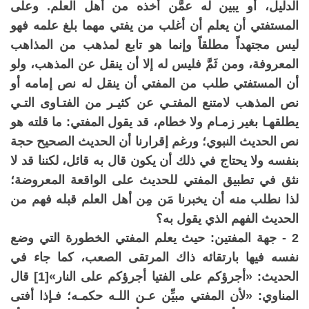
الدليل، أو يبين له عمَّن أخذه من أهل العلم. وعلى
المستفتي أن يعلم أن أغلب من يفتي مهما بلغ علمه فهو
ليس مجتهداً مطلقاً وإنما هو تابع لمذهب من المذاهب
المعروفة، ومن ثَمَّ فليس له إلا أن ينقل عن المذهب، ولو
أن المستفتي طلب من المفتي أن ينقل له نص إمامه أو
نص المذهب لامتنع المفتـي عن كثيـر من الفتـاوى التـي
يطلقهـا بغير زمـام ولا خطام، قد يقول المفتي: ما قلته هو
نص الحديث النبوي؛ ورغم إقرارنا أن الحديث الصحيح حجة
بنفسه ولا يحتاج في ذلك أن يكون قال به قائل، لكننا قد لا
نثق في تطبيق المفتي للحديث على الواقعة المعروضة؛
لذا نطلب منه أن يخبرنا مَن مِن أهل العلم قبله فهم من
الحديث الفهم الذي يقول به؟
2 - جهة المفتين: حيث يعلم المفتي الخطورة التي وضع
نفسه فيها بارتقائه ذاك المرتقى الصعب، كما جاء في
الحديث: «أجرؤكم على الفتيا أجرؤكم على النار»[1] قال
المناوي: «لأن المفتي مبيِّن عـن اللـه حكمـه؛ فـإذا أفتى