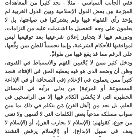
ففي الجانب السياسي - مثلاً - نجد كثيراً من المعاهدات
المبرَمة بين بعض الدول الإسلامية وبين الدول الغربية لم
يؤخذ رأي الفقهاء فيها ولم يشتركوا في صياغتها، بل لا
يعلمون على وجه التفصيل ما اشـتملت عليه من التزامات،
ودورهم فيها لا يتجاوز إعلان شرعيتها بعد توقيعها ليس
لموافقتها للأحكام الشرعية، وإنما تحسيناً للظن بمن وقَّعها،
على الرغم مما قد يقع فيها من طوامَّ.
ودخل كثير ممن لا يُحْسِن الفهم والاستنباط في الفتوى،
وظن أن وضعه الذي هو فيه يعطيه الحق في الإفتاء، فنجد
كثيراً ممن يعملون في الإعلام (في الصحافة أو في الإذاعة
المسموعة أو المرئية) من يدلي برأيه في المسائل
الخطيرة التي لا يَحْسُن الكلام فيها إلا من الراسخين في
العلم، بل نجد مِن (أهل الفن) مَن يتكلم في ذلك بما يبين
صواب مسلكه مدعياً بعض الكلمات التي لا تُسمِن ولا تغني
من جوع، كقولهم: (الإسلام لا يحارب الفن)، أو (الإسلام لا
يقف في سبيل الإبداع)، أو (الإسلام يرفض التشدد