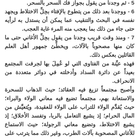
5 - ثم وجدنا من يقول بجواز فك السحر بالسحر.
6 - ووجدنا بعد ذلك من يتطوع بالإفتاء بحِلِّ الاختلاط ويجهد
نفسه في البحث والتنقيب عما يمكن أن يستدل به لرأيه
حتى جاء من ذلك بما يعجب منه المرء غاية العجب.
7 - ومنذ وقت قريب وجدنا من يقول بحِلِّ الأغاني حتى ما
كان منها مصحوباً بالآلات، ويخطِّئ جمهور أهل العلم
القائلين بعكس ذلك.
فهذه عيِّنة من الفتاوى التي لو عُمِلَ بها لجرفت المجتمع
بعيداً عن دائرة السداد وأدخلته في دوائر متعددة من
الانحراف.
وأصبح مجتمعاً تزيغ فيه العقائد؛ حيث الذهاب للسحرة
والاستعانة بهم، مجتمعاً تضيع فيه معاني الولاء والبراء؛
حيث يُقدَّم الولاء للتراب على الولاء للعقيدة، ويُتعيَّش من
المال الحرام؛ إذ يشيع التعامل بالربا، وتفسد الأخلاق؛ إذ
يشيع الاختلاط، وتضيع معاني الرجولة؛ حيث الاستماع
للأغاني المصحوبة بآلات الطرب، وغير ذلك مما يترتب على