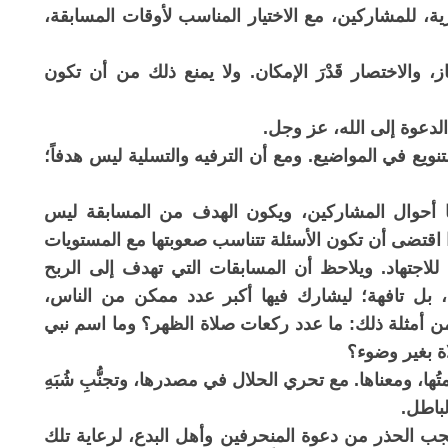
مُرية، للمشاركين، مع الاختيار المناسب لأوقات المسابقة،
، والاختصار قَدْرَ الإمكان. ولا يمنع ذلك من أن تكون
التنويع في المواضيع. ومع أن الترفيه والتسلية ليس هدفاً؛
بها أحوال المشاركين، ويكون الهدف من المسابقة ليس
ا اقتضى أن تكون الأسئلة تتناسب صعوبتها مع المستويات
ة للاجتهاد. ويلاحظ أن المسابقات التي تهدف إلى الربح
، بل تافهة؛ ليشارك فيها أكبر عدد ممكن من الناس،
أمثلة ذلك: ما عدد ركعات صلاة الظهر؟ وما اسم نبي
ة بغير وضوء؟
ُها، ومعناها. مع تحري الحلال في مصدرها، وتجنُّبِ شُبَهِ
لباطل.
جب الحذر من دعوة المنحرفين وأهل البدع، لرعاية تلك