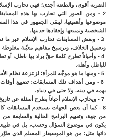
الضربه أقوى، والطعنة أجدى؛ فهي تحارب الإسلام
2 - ومن الصور التي تحارب بها هذه المسابق
موضوعها وأهميتها، ليبقى الجمهور في هذا المس
الشخصية وتمييعها وإفقادها جديتها.
3 - وبعض المسابقات تحارب الإسلام عبر ما تط
وتعميق الخلاف، وترسيخ مفاهيم معيَّنة مغلوطة ع
4 - وأحياناً تطرح كلمةَ حقٍّ يراد بها باطل، أو
للباطل وأهله.
5 - ومنها ما هو موجَّه للمرأة؛ لزعزعة نظام الأسرة المسلمة، والترويج لبرامج الصليبيين في الأسرة.
6 - ومن أهداف تلك المسابقات: تضييع أوقات 
يهمه في دينه، ولا حتى في دنياه.
7 - ويحارَب الإسلام أحياناً بطرح أسئلة عن تاريخ الإسلام لتشويه حقائقه.
8 - كما أن بعض الجهات تستخدم المسابقات كاس
من جهة، وتقييم البرامج الحالية والسابقة من ج
يكون في موضوع السؤال وحسب، بل في طبيعة صيغ
ذاتها مثل: من هو الموسيقار المسلم الذي طوَّر 