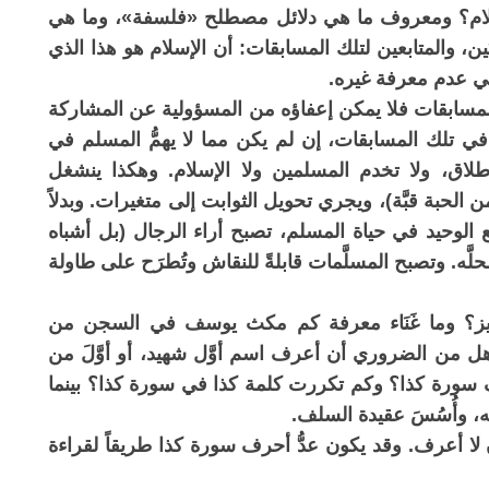
الإسلام؟ ومعروف ما هي دلائل مصطلح «فلسفة»، وما هي
ن، والمتابعين لتلك المسابقات: أن الإسلام هو هذا الذي
في عدم معرفة غيره.
لمسابقات فلا يمكن إعفاؤه من المسؤولية عن المشاركة
 في تلك المسابقات، إن لم يكن مما لا يهمُّ المسلم في
إطلاق، ولا تخدم المسلمين ولا الإسلام. وهكذا ينشغل
 الحبة قبَّة)، ويجري تحويل الثوابت إلى متغيرات. وبدلاً
 الوحيد في حياة المسلم، تصبح أراء الرجال (بل أشباه
َّه. وتصبح المسلَّمات قابلةً للنقاش وتُطرَح على طاولة
زيز؟ وما غَنَاء معرفة كم مكث يوسف في السجن من
 من الضروري أن أعرف اسم أوَّل شهيد، أو أوَّلَ من
سورة كذا؟ وكم تكررت كلمة كذا في سورة كذا؟ بينما
 وأُسُسَ عقيدة السلف.
ا أعرف. وقد يكون عدُّ أحرف سورة كذا طريقاً لقراءة