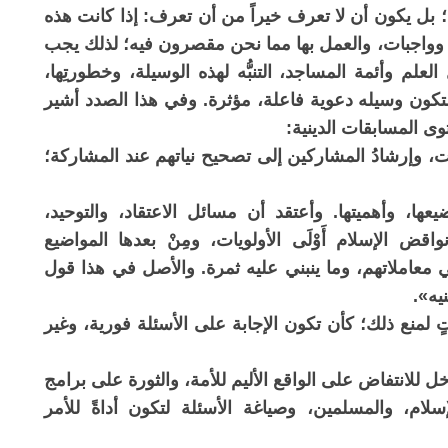
 بل يكون أن لا تعرف خيراً من أن تعرف: إذا كانت هذه
اجبات، والعمل بها مما نحن مقصرون فيه؛ لذلك يجب
م وأئمة المساجد، التنبُّه لهذه الوسيلة، وخطورتِها،
؛ لتكون وسيله دعوية فاعلة، مؤثرة. وفي هذا الصدد أشير
 المسابقات الدينية:
ات، وإرشادُ المشاركين إلى تصحيح نياتهم عند المشاركة؛
ها، وأهميتها. وأعتقد أن مسائل الاعتقاد، والتوحيد،
اقض الإسلام أَوْلَى الأولويات، ومِنْ بعدها المواضيع
في معاملاتهم، وما ينبني عليه ثمرة. والأصل في هذا قول
يه».
 لمنع ذلك؛ كأن تكون الإجابة على الأسئلة فورية، وغير
خل للانتفاض على الواقع الأليم للأمة، والثورة على برامج
سلام، والمسلمين، وصياغة الأسئلة لتكون أداةً للأمر