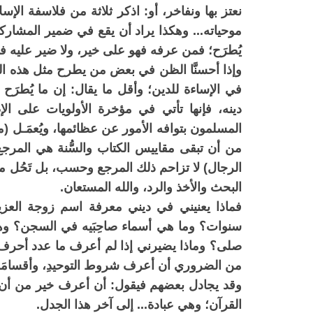
نعتز بها ونفاخر، أو: اذكر ثلاثة من فلاسفة 
موحياته... وهكذا يراد أن يقع في ضمير المشاركي
يُطرَح؛ فمن عرفه فهو على خير، ولا ضير عليه 
وإذا أحسنَّا الظن في بعض من يطرح مثل هذه ا
في الإساءة للدين؛ وأقل ما يقال: إن ما يُطرَح
دينه، فإنها تأتي في مؤخرة الأولويات على ال
المسلمون بتوافه الأمور عن عظائمها، ويُعمَـل (من
من أن تبقى مقاييس الكتاب والسُّنة هي المرجع
الرجال) لا تزاحم ذلك المرجع وحسب، بل تَحُل محل
البحث والأخذ والرد، والله المستعان.
فماذا يعنيني في ديني معرفة اسم زوجة الع
سنوات؟ وما هي أسماء صاحِبَيه في السجن؟ وهل
صلى؟ وماذا يضيرني إذا لم أعرف ما عدد أحرف 
من الضروري أن أعرف شروط التوحيدِ، وأقسامَه،
وقد يجادل بعضهم فيقول: أن أعرف خير من أن ل
القرآن؛ وهي عبادة... إلى آخر هذا الجدل.