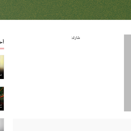
شارك:
أح