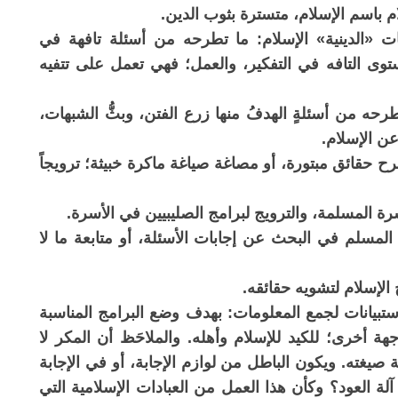
 باسم الإسلام، متسترة بثوب الدين.
ات «الدينية» الإسلام: ما تطرحه من أسئلة تافهة في
توى التافه في التفكير، والعمل؛ فهي تعمل على تتفيه
رحه من أسئلةٍ الهدفُ منها زرع الفتن، وبثُّ الشبهات،
ن الإسلام.
 تطرح حقائق مبتورة، أو مصاغة صياغة ماكرة خبيثة؛ ترويجاً
المسلم في البحث عن إجابات الأسئلة، أو متابعة ما لا
تبيانات لجمع المعلومات: بهدف وضع البرامج المناسبة
هة أخرى؛ للكيد للإسلام وأهله. والملاحَظ أن المكر لا
ته. ويكون الباطل من لوازم الإجابة، أو في الإجابة
آلة العود؟ وكأن هذا العمل من العبادات الإسلامية التي