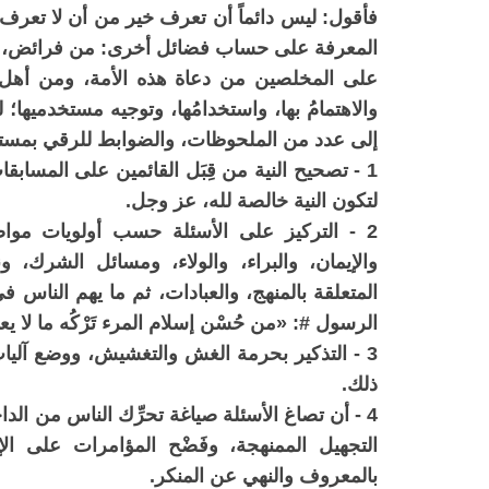
فأقول: ليس دائماً أن تعرف خير من أن لا تعرف؛
المعرفة على حساب فضائل أخرى: من فرائض، وو
على المخلصين من دعاة هذه الأمة، ومن أهل العل
والاهتمامُ بها، واستخدامُها، وتوجيه مستخدميها
إلى عدد من الملحوظات، والضوابط للرقي بمستوى
1 - تصحيح النية من قِبَل القائمين على المسابق
لتكون النية خالصة لله، عز وجل.
2 - التركيز على الأسئلة حسب أولويات مواضيع
والإيمان، والبراء، والولاء، ومسائل الشرك، ونو
المتعلقة بالمنهج، والعبادات، ثم ما يهم الناس 
الرسول #: «من حُسْن إسلام المرء تَرْكُه ما لا يعن
3 - التذكير بحرمة الغش والتغشيش، ووضع آلياتٍ
ذلك.
4 - أن تصاغ الأسئلة صياغة تحرِّك الناس من الدا
التجهيل الممنهجة، وفَضْح المؤامرات على الإ
بالمعروف والنهي عن المنكر.