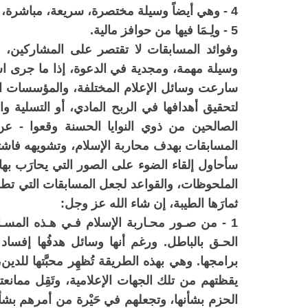
4 - وهي أيضاً وسيلة مختصرة، سريعة، مباشرة، مع إمكان أن تكون دقيقة وعميقة.
5 - ولِـمَا فيها من حوافز مالية.
وفوائد المسابقات لا تقتصر على المشاركين، بل ت
وسيلة مهمة، ومجدية في الدعوة، إذا ما جرى است
سارعت وسائل الإعلام المختلفة، والمؤسسات ال
لتحقيق أهدافها في الربح المادي، أو التسلية و
الصالحين من ذوي النوايا الحسنة وقعوا - عن
المسابقات بهدف محاربة الإسلام، وتشويهه فاشت
سأحاول إلقاء الضوء على الصور التي يحارَب به
الملحوظات، والقواعد لجعل المسابقات التي تطرحه
ثمارَها الطيبة، إن شاء الله عز وجل:
1 - من صـور محـاربة الإسلام فـي هـذه المسـا
الحـق بالباطل. ورغم أنها وسائل هدفُها إفساد 
برامجها. وهي بهذه الطريقة تُظهِر محبَّتها للدين
يقظتهم من تلك الجهات الإعلامية، وتَقِل ممانع
الحزم بشأنها، وتجعلهم في حَيْرة من أمرهم بشأنها