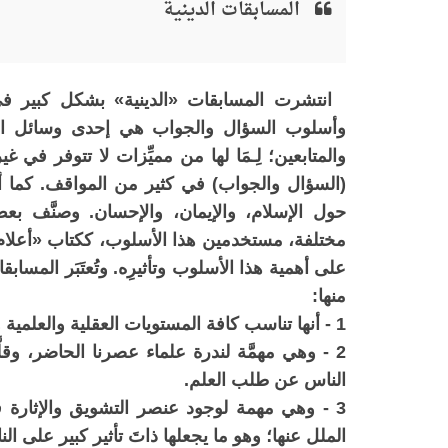
المسابقات الدينية
انتشرت المسابقات «الدينية» بشكل كبير في
وأسلوب السؤال والجواب هي إحدى وسائل التعلي
والمتابعين؛ لِـمَا لها من مميِّزات لا تتوفر ف
(السؤال والجواب) في كثير من المواقف. كما أ
حول الإسلام، والإيمان، والإحسان. وصنَّف بعض
مختلفة، مستخدمين هذا الأسلوب، ككتاب «أعلام 
على أهمية هذا الأسلوب وتأثيرِه. وتُعتَبَر المساب
منها:
1 - أنها تناسب كافة المستويات العقلية والعلمية والعُمُرية وأنواعَ التخصصات.
2 - وهي مهمَّة لندرة علماء عصرنا الحاضر، وقل
الناس عن طلب العلم.
3 - وهي مهمة لوجود عنصر التشويق والإثارة في
الملل عنها؛ وهو ما يجعلها ذاتَ تأثير كبير على الن