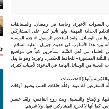
 السنوات الأخيرة، وخاصة في رمضان. والمسابقات
م الجذابة المهمة، ولها تأثير كبير على المشاركين
ي غيرها من الوسائل. ولقد استخدم الرسول # هذه الوسيلة
نه ورد هذا الأسلوب في حديث جبريل - عليه السلام -
ال
 العلماء من أهل السُّنة المتأخرين كتباً في مواضيع
السُّنة المنشورة» للحافظ الحكمي، وغيره؛ وهو ما يدل
قات الدينية من الوسائل الهامة في الدعوة؛ لأسباب كثيرة،
َّة المتفرغين للدعوة، وقلَّة حلقات العلم، وضيق أوقات
ها، والإمتاع والتسلية، وبث روح التنافس، وبُعْد عنصر
اس. كما أنها لا تُحرِج المشاركين فيها، ولا غيرهم.