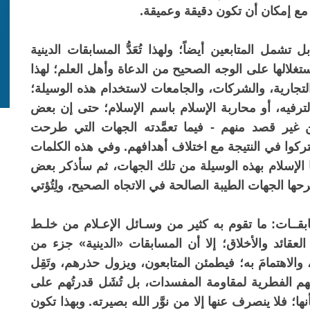
شمل المتابعين أيضاً؛ ولهذا تُعَدُّ المسابقات الدينية
غلالها على الوجه الصحيح من الدعاة وأهل العلم؛ لهذا
تجارية، والشركات، والجامعات لاستخدام هذه الوسيلة؛
الترفيه، أو محاربة الإسلام باسم الإسلام؛ حتى إن بعض
 غير قصد منهم - فيما تعمَّدته الجهات التي طرحت
ركوا في النتيجة مع اختلاف أهدافهم. وفي هذه الكلمات
ا الإسلام بهذه الوسيلة من تلك الجهات، ثم سأذكر بعض
ا الجهات الطيبة الصالحة في الاتجاه الصحيح، ولِتُؤتي
بقــات: ما تقوم به كثير من وسـائل الإعـلام من خلـط
العقائد والأخلاق؛ إلا أن المسابقات «الدينية» جزء من
، والاهتمامَ به؛ فيطمئن المتابعون، ويزول حذرهم، وتَقِل
تهم الفطرية لمقاومة المفسدات، بل تُشَل قدرتُهم على
؛ فلا ينصرف عنها إلا من نوَّر الله بصيرته. وبهذا تكون