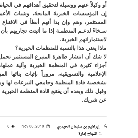
أو وكيلاً عنهم ووسيلة لتحقيق أهدافهم في الحياة ا
إن المؤسسات الخيريةَ المانحةَ، وشبابَ الأعم
المستثمر، وهم وإن بدا أنهم أبطأ في الاقتناع و
سـخاءً لدعـم المنظمـة إذا ما أثبتت تجاربهم بأ
لاستثماراتهم الخيرية.
ماذا يعني هذا بالنسبة للمنظمات الخيرية؟
لا شك أن انتشار ظاهرة المتبرع المستثمر تحمل 
أجزاء كثيرة في المنظمة الخيرية وآلية عملها، 
الإعلامية والتسويقية، مروراً بإثبات بنائها الم
بشخصية قادة المنظمة وجامعي التبرعات لها ومدى
وقبل ذلك وبعده أن يقتنع قادة المنظمة الخيرية و
عن شريك.
. إبراهيم بن سليمان الحيدري
Nov 06, 2010
0
النجاح إدارة