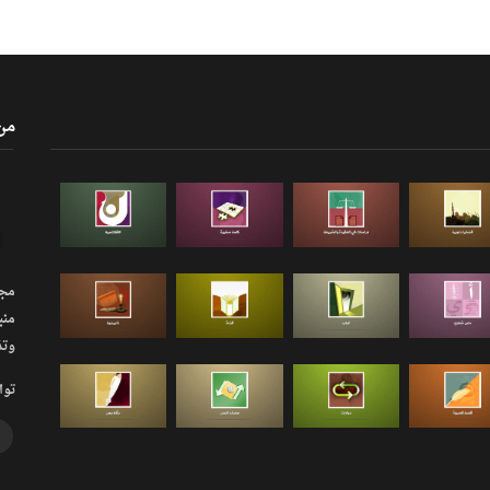
من
مجلة
منب
وتذ
توا