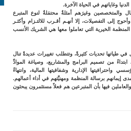
لدنيا وغاياتهم في الحياة الآخرة.
ال والمتخصصين وغيرَهم أمثلةٌ محتمَلةٌ لنوع المتبرع
أحوج إلى التفصيلات، إلا أنهـم أقـرب للالتـزام وأكثـر
ن المنظمة الخيرية التي تعاملوا معها هي الشريك الأنسب
في طياتها تحديات كثيرةً، وتتطلب تغييرات عديدةً تنال
ابتداءً من تصميم البرامج والمشاريع، وصياغة الموادِّ
ؤسسي واحترافيتها الإدارية وشفافيتها المالية، وانتهاءً
 إيمانهم برسالة المنظمة ومهنيَّتهم في أداء أعمالهم.
العاملين فيها بأن المتبرعين هم فعلاً مستثمرون يبحثون