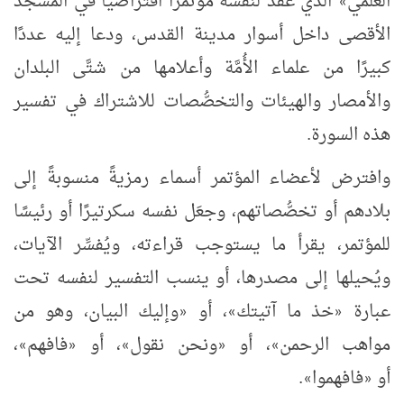
العلمي
الذي عقد لنفسه مؤتمرًا افتراضيًّا في المسجد
»
الأقصى داخل أسوار مدينة القدس، ودعا إليه عددًا
كبيرًا من علماء الأُمَّة وأعلامها من شتَّى البلدان
والأمصار والهيئات والتخصُّصات للاشتراك في تفسير
هذه السورة.
وافترض لأعضاء المؤتمر أسماء رمزيةً منسوبةً إلى
بلادهم أو تخصُّصاتهم، وجعَل نفسه سكرتيرًا أو رئيسًا
للمؤتمر، يقرأ ما يستوجب قراءته، ويُفسِّر الآيات،
ويُحيلها إلى مصدرها، أو ينسب التفسير لنفسه تحت
عبارة
خذ ما آتيتك
، أو
وإليك البيان، وهو من
«
»
«
مواهب الرحمن
، أو
ونحن نقول
، أو
فافهم
،
»
«
»
«
»
أو
فافهموا
.
»
«