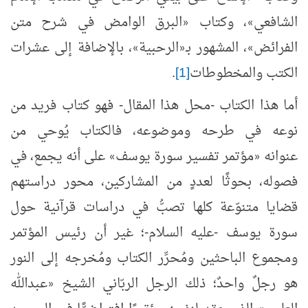
الشافعي
، وكتاب
البرق الوامض في شرح متن
«
»
الفرائض
، المشهور بـ
الرحبية
، بالإضافة إلى عشرات
»
«
»
الكتب والمخطوطات
[1]
.
أما هذا الكتاب -محل هذا المقال- فهو كتاب فريد من
نوعه في طرحه وموضوعه، فالكتاب يُوحي من
عنوانه
مؤتمر تفسير سورة يوسف
على أنه يجمع، في
»
«
فصوله، بحوثًا لعددٍ من المشاركين، محور دراستهم
قضايا متنوّعة كلها تصبُّ في دراسات قرآنية حول
سورة يوسف -عليه السلام-؛ غير أن رئيس المؤتمر
ومجموع الباحثين ومُحرِّر الكتاب ومُخرجه إلى النور
هو رجلٌ واحدٌ؛ ذلك الرجل الربّاني الشيخ
عبدالله
«