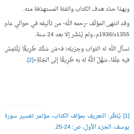
وبهذا حدّد هدف الكتاب والفئة المستهدَفة منه.
وقد انتهى المؤلّف -رحمه الله- من تأليفه في حوالي عام
1355ه/1936م، ولم يُنْشَر إلا بعد 24 سنة.
نسأل الله له الثواب وجزيله؛ فـ
مَن سَلَكَ طَرِيقًا يَلْتَمِسُ
«
فيه عِلْمًا، سَهَّلَ اللَّهُ له به طَرِيقًا إلى الجَنَّةِ
[2]
.
»
[1] يُنْظَر: التعريف بمؤلف الكتاب، مؤتمر تفسير سورة
يوسف، الجزء الأول، ص: 24-25.