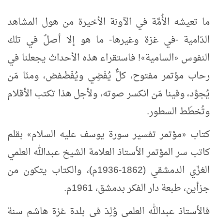
ما تعيشه الأُمَّة في الآونة الأخيرة من هول المشاهد
الدّامية -في غزة وغيرها- ما هو إلا أصلٌ في تلك
النفوس
السامية
! فاستقراء هذه الأحداث يجعلنا في
»
«
رحاب مؤتمر مفتوح، كلٌّ يُفْضِي ويُفَضْفض، ومنّا مَن
يُجوِّد، وفينا مَن انكسر صوته، ولأجل هذا تكتب الأقلام
وتُخطّط السطور.
كتاب
مؤتمر تفسير سورة يوسف عليه السلام
بقلم
»
«
كاتب سر المؤتمر الأستاذ العلامة الشيخ عبدالله العلمي
الغزّي الدمشقي (1862-1936م)، والكتاب يتكون من
جزأين، طبعة دار الفكر بدمشق، 1961م.
فالأستاذ عبدالله العلمي وُلِدَ في بلدة غزة هاشم سنة