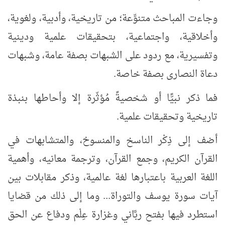
وجاءت المباحث متنوِّعة؛ من تاريخية، وأدبية، ولغوية،
وأخلاقية، واجتماعية، بتحقيقات علمية ودينية
وتفسيرية، مع ردود على الشبهات بصفة عامة، وشبهات
دعاة النصارى بصفة خاصة.
فما ذكر نبيًّا أو شخصيةً مُؤثّرة إلا وأحاطها بنبذة
تاريخية وتحقيقات علمية.
أضف إلى ذِكْر الناسخ والمنسوخ، والمتشابهات في
القرآن الكريم، وجمع القرآن، وترجمة معانيه، وأهمية
اللغة العربية باعتبارها لغة عالمية، وذكر مقابلات بين
آيات سورة يوسف والتوراة... وما إلى ذلك من قضايا
استطرد فيها بفتح ربَّاني وغزارة عِلْم ودفاع عن الحق