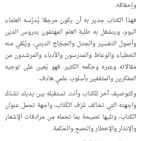
وإحقاقه.
فهذا الكتاب جدير به أن يكون مرجعًا يُدرِّسه العلماء
اليوم، وينشغل به طلبة العلم المهتمّون بدروس الدين
وأصول التفسير والجدل والحِجَاج الديني، ويُلقي منه
الخطباء والوعاظ والمدرسون والأدباء والمرشدون من
مقالاته وعِبَره وحِكَمه الكثير. فهو يُعين على توجيه
المفكرين والمثقفين بأسلوب علمي هادف.
وكتوصيف آخر للكتاب وأنت تستقبله بين يديك تشدّك
واجهته التي تخالف عُرْف الكُتّاب، واجهة تحمل عنوان
الكتاب، وتليها نصيحة بما تحمله من مرادفات الإشعار
والإنذار والإخطار والنصح والحكمة.