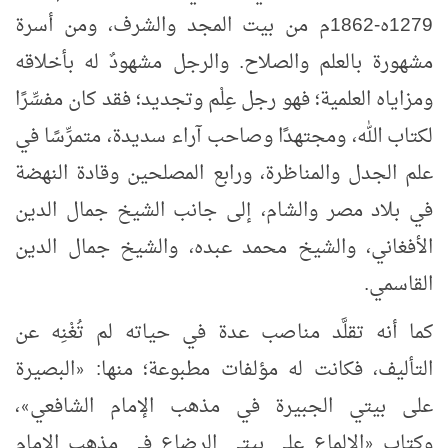
1279ه-1862م من بيت المجد والشرف، ومن أسرة
مشهورة بالعلم والصلاح. والرجل مشهودٌ له بأخلاقه
ومزاياه العلمية؛ فهو رجل عِلْم وتجديد؛ فقد كان مفسِّرًا
لكتاب الله، ومجتهدًا وصاحب آراء سديدة، متمرِّسًا في
علم الجدل والمناظرة، ورابع المصلحين وقادة النهضة
في بلاد مصر والشام، إلى جانب الشيخ جمال الدين
الأفغاني، والشيخ محمد عبده، والشيخ جمال الدين
القاسمي.
كما أنه تقلَّد مناصب عدة في حياته لم تُغْنِه عن
التأليف، فكانت له مؤلفات مطبوعة؛ منها:
البصيرة
«
على بيتي الجبيرة في مذهب الإمام الشافعي
،
»
وكتاب
الإلماع على بيتي الرضاع في مذهب الإمام
«