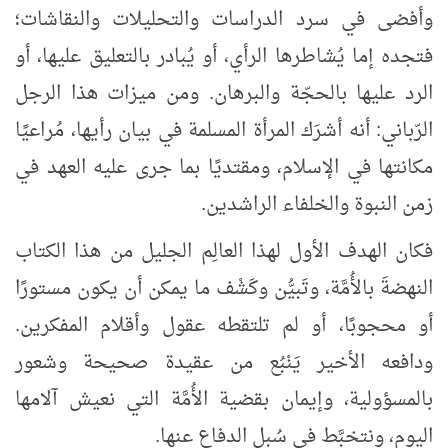
وأفضى في سرد الدراسات والتحليلات والنقاشات؛
فتجده إما يُشاطرها الرأي، أو يُبادر بالتعليق عليها، أو
الرد عليها بالحجّة والبرهان. ومن ميزات هذا الرجل
الرّباني: أنه أشرَك المرأة المسلمة في بيان رأيها، مُراعيًا
مكانتها في الإسلام، ومقتديًا بما جرى عليه العهد في
زمن النبوة والخلفاء الراشدين.
فكان الهدف الأول لهذا العالِم الجليل من هذا الكتاب
النهضةَ بالأُمَّة، وتَبيُّن وكَشْف ما يمكن أن يكون مستورًا
أو محجوبًا، أو لم تلتقطه عقول وأقلام المفكرين.
ودافعه الأخير يَنْبُع من عقيدة صحيحة وشعور
بالمسؤولية، وإيمان بقضية الأُمَّة التي نعيش آلامها
اليوم، ونتخبَّط في سُبل الدفاع عنها.