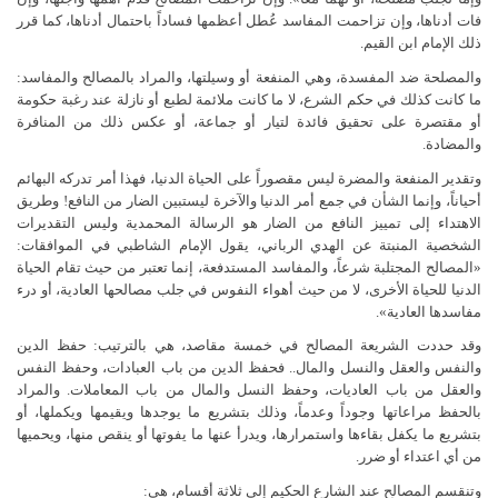
فات أدناها، وإن تزاحمت المفاسد عُطل أعظمها فساداً باحتمال أدناها، كما قرر
ذلك الإمام ابن القيم.
والمصلحة ضد المفسدة، وهي المنفعة أو وسيلتها، والمراد بالمصالح والمفاسد:
ما كانت كذلك في حكم الشرع، لا ما كانت ملائمة لطبع أو نازلة عند رغبة حكومة
أو مقتصرة على تحقيق فائدة لتيار أو جماعة، أو عكس ذلك من المنافرة
والمضادة.
وتقدير المنفعة والمضرة ليس مقصوراً على الحياة الدنيا، فهذا أمر تدركه البهائم
أحياناً، وإنما الشأن في جمع أمر الدنيا والآخرة ليستبين الضار من النافع! وطريق
الاهتداء إلى تمييز النافع من الضار هو الرسالة المحمدية وليس التقديرات
الشخصية المنبتة عن الهدي الرباني، يقول الإمام الشاطبي في الموافقات:
«المصالح المجتلبة شرعاً، والمفاسد المستدفعة، إنما تعتبر من حيث تقام الحياة
الدنيا للحياة الأخرى، لا من حيث أهواء النفوس في جلب مصالحها العادية، أو درء
مفاسدها العادية».
وقد حددت الشريعة المصالح في خمسة مقاصد، هي بالترتيب: حفظ الدين
والنفس والعقل والنسل والمال.. فحفظ الدين من باب العبادات، وحفظ النفس
والعقل من باب العاديات، وحفظ النسل والمال من باب المعاملات. والمراد
بالحفظ مراعاتها وجوداً وعدماً، وذلك بتشريع ما يوجدها ويقيمها ويكملها، أو
بتشريع ما يكفل بقاءها واستمرارها، ويدرأ عنها ما يفوتها أو ينقص منها، ويحميها
من أي اعتداء أو ضرر.
وتنقسم المصالح عند الشارع الحكيم إلى ثلاثة أقسام، هي: