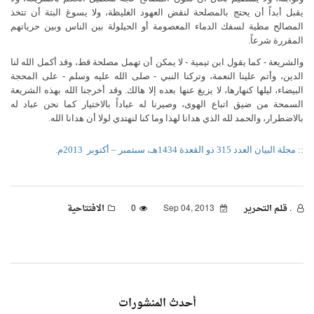
يقبل أبداً أن يحتج بالمصلحة لنقض العهود الغليظة، ولا يسوغ البتة أن تتخذ
المصالح مطية لسفك الدماء المعصومة أو الحيلولة بين الناس وبين حرياتهم
المقررة شرعاً.
والشريعة - كما يقول ابن تيمية - لا يمكن أن تهمل مصلحة قط، وقد أكمل الله لنا
الدين، وأتم علينا النعمة، وتركنا النبي - صلى الله عليه وسلم - على المحجة
البيضاء، ليلها كنهارها، لا يزيغ عنها بعده إلا هالك. وقد أخرجنا الله بهذه الشريعة
السمحة من ضيق اتباع الهوى، وصيرنا له عباداً بالاختيار كما نحن عباد له
بالاضطرار، والحمد لله الذي هدانا لهذا وما كنا لنهتدي لولا أن هدانا الله.
:: مجلة البيان العدد 315 ذو القعدة 1434هـ، سبتمبر – أكتوبر
2013م.
. قـلـم الـتحـرير
Sep 04, 2013
0
الافتتاحية
أحدث المنشورات