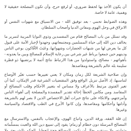
أن يكون الأخذ بها لحفظ ضروري، أو لرفع حرج، وأن تكون المصلحة حقيقية لا
وهمية، عامة لا خاصة.
وهذه الضوابط تحمي - بعد توفيق الله - من الانسياق مع شهوات النفس أو
الانزلاق في وحل الهوى ومفاتن الدنيا وأصحاب السلطان.
وقد تسلل من باب المصالح فئام من المفسدين وذوي النوايا المريبة لتمرير ما
يخالف دين الله إلى حياة المسلمين ومجتمعاتهم، وجهدوا لإجبار الأمة على قبول
كل ما يعرض لها من شبهات الحضارات وشهواتها، وعَبَثَ الأفّاكون بوعي الناس
ودينهم حين جمعوا برباط غير شرعي بين رعاية الإسلام للمصالح وبين ما يعدونه -
بأهوائهم - مصالح، واستولدوا من هذا الارتباط نتائج آثمة لا يرتضيها ذو فطرة
سليمة بله عالم بالشريعة ومقاصدها.
وإن صلاحية الشريعة لكل زمان ومكان لا يعني تغييرها حسب تغيّر الأوضاع
لتناسبها، إذ الأصل تنزيل الواقع وفق المقتضيات الشرعية قدر الإمكان، كما أن
تغير الفتوى مرتبط بالأعراف ولا مساس له بتغيير الأحكام وقلب المصالح أو
المفاسد. ومن مكامن الخطأ إحالة تقدير المفسدة والمصلحة إلى أهواء الناس
وأمزجتهم، والاتكاء على نتائج خبرات أهل الاختصاص الذين لا بصر لهم بالشريعة
وأدلتها وأحكامها ومقاصدها، وإن كانوا الأبرع في الطب والاقتصاد والسياسة
وغيرها.
إن قلة الفقه، ورقة الدين، واتباع الهوى، والإعجاب بالنفس، والاسترسال مع
المصالح المرسلة دون خطام أو زمام؛ يقود إلى تمييع دين الله والعبث بمسلّماته
وثوابته، ولا يستقيم بحال أن تكون المصالح حجة لتعطيل الحكم بالشريعة، ولا