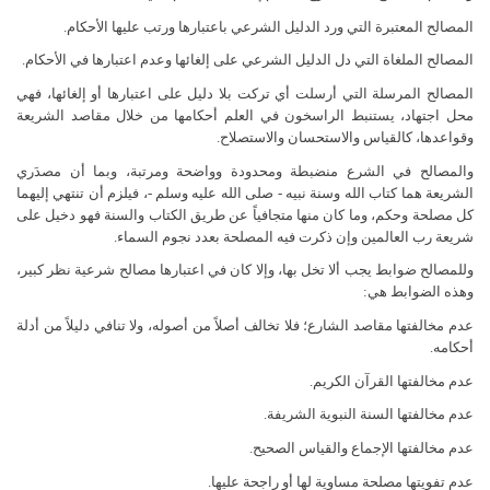
المصالح المعتبرة التي ورد الدليل الشرعي باعتبارها ورتب عليها الأحكام.
المصالح الملغاة التي دل الدليل الشرعي على إلغائها وعدم اعتبارها في الأحكام.
المصالح المرسلة التي أرسلت أي تركت بلا دليل على اعتبارها أو إلغائها، فهي
محل اجتهاد، يستنبط الراسخون في العلم أحكامها من خلال مقاصد الشريعة
وقواعدها، كالقياس والاستحسان والاستصلاح.
والمصالح في الشرع منضبطة ومحدودة وواضحة ومرتبة، وبما أن مصدَري
الشريعة هما كتاب الله وسنة نبيه - صلى الله عليه وسلم -، فيلزم أن تنتهي إليهما
كل مصلحة وحكم، وما كان منها متجافياً عن طريق الكتاب والسنة فهو دخيل على
شريعة رب العالمين وإن ذكرت فيه المصلحة بعدد نجوم السماء.
وللمصالح ضوابط يجب ألا تخل بها، وإلا كان في اعتبارها مصالح شرعية نظر كبير،
وهذه الضوابط هي:
عدم مخالفتها مقاصد الشارع؛ فلا تخالف أصلاً من أصوله، ولا تنافي دليلاً من أدلة
أحكامه.
عدم مخالفتها القرآن الكريم.
عدم مخالفتها السنة النبوية الشريفة.
عدم مخالفتها الإجماع والقياس الصحيح.
عدم تفويتها مصلحة مساوية لها أو راجحة عليها.