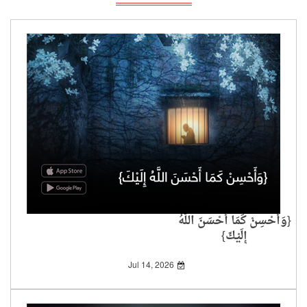
{وَأَحْسِنْ كَمَا أَحْسَنَ اللَّهُ
إِلَيْكَ}
Jul 14, 2026