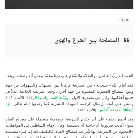
شارك:
المصلحة بين الشرع والهوى
الحمد لله ربِّ العالمين، والصَّلاة والسَّلام على نبينا محمَّد وعلى آله وصحبه، وبعد:
فقد أقام الله - سبحانه - من الشريعة فرقاناً بين الشبهات والشهوات من جهة،
وبين المصالح الفطرية المعتبرة من جهة أخرى، وجعل شريعته الخاتمة عدلاً في
جميع أحكامها، وقال عن مصدرها الأول:
{وَتَمَّتْ
كَلِمَتُ رَبِّكَ صِدْقًا وَعَدْلًا}
[الأنعام: 115]،
وامتن على أمته بإرسال الرحمة المهداة للبشرية كما وصفها الله تعالى:
{وَمَا
.
أَرْسَلْنَاكَ إلَّا رَحْمَةً لِّلْعَالَمِين}
[الأنبياء: 107]
وقد أجمع العلماء على أن أحكام الشريعة الإسلامية مشتملة على مصالح العباد،
سواء أكانت ضرورية أم حاجية أم تحسينية، وقال الإمام الشاطبي في الموافقات:
«المعلوم من الشريعة أنها شُرعت لمصالح العباد، فالتكليف كله إما لدرء مفسدة،
وإما لجلب مصلحة، أو لهما معاً». وإن تزاحمت المصالح قُدّم أهمها وأجلها، وإن