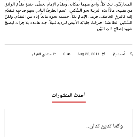
المتعاركَيْن، ثبتَ كلُّ واحدٍ منهما بمكانه، وتقدَّم الإمام بخطًى حثيثةٍ تقدُّمَ الواثقِ
من نفسِه، مادّاً يدَه البريئةَ نحو السِّكين، اغتنم الطرفُ الثاني سهوَ صاحبِه فتقدَّم
إليه كالبرقِ الخاطف، فرمى الإمامُ بكلِّ جسمه نحوه مانعاً إياه من التقدُّم، ولكنَّ
السِّكين الطائشةَ اخترقتْ جلبابَه الأبيض لترديه قتيلاً، جثة هامدة بلا حِراك ليصبحَ
شهيد إصلاحِ ذاتِ البَيْن.
. أحمد باز
Aug 22, 2011
0
منتدى القراء
أحدث المنشورات
وكما تدين تدان..