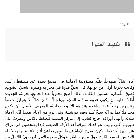
شارك:
شهيد المنبر!
كان شابّاً طموحاً، تقلَّد مسؤوليةَ الإمامة في مدينةٍ بعيدة عن مسقط رأسِه،
وكانت تجربةً أُولَى من نوعها، كان بحقٍّ قدوةً في محرابِه ومنبره، شجيَّ الصَّوتِ،
فصيحَ اللِّسان، مسموعَ الكلمة؛ لذلك أصبح محبوباً عند الجميعِ، تجربتُه الجديدة
أَمْلتْ عليه أن يكون قدوة ساكنة الحيَّ، ورغمَ أنَّه كان شابّاً لا يتجاوزُ خمساً
وعشرين ربيعاً فقد ساعده هندامُه الأنيق، وجلبابُه المغربي الأصيل أن يكون
محترماً؛ كما لو أنَّه شيخٌ كبير وقور ذو شيبة. وفي يومٍ من الأيام بعدما أدَّى الإمامُ
صلاتَه وأنهى أورادَه، خرج كعادتِه إلى مركز المدينة ليختلطَ بالنَّاس ويتعرفَ على
طينتِهم أكثر، وبينما هو كذلك سرقه أحد الأزقة الضيقة، فإذا بشخصين في عراكٍ
عنيف بيدِ أحدهما سكينٌ، صرخ الإمامُ فيهما بصوتٍ دافئ أثارَ الانتباهَ، وحُبِسَتْ له
الأنفاسُ، اجتمع النَّاسُ حولَ مسرحِ الصِّراع وكلٌّ يحدوه الأمل أن يحولَ الرَّجلُ بين