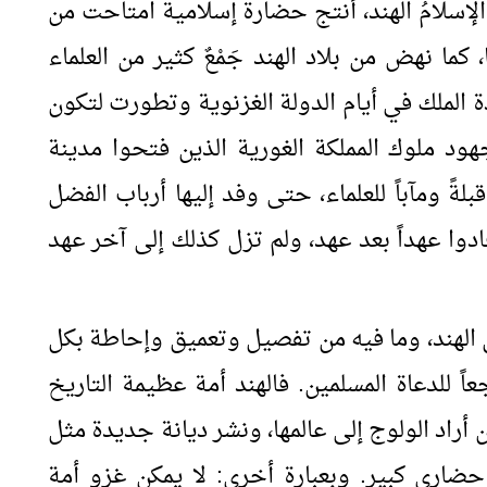
 الإسلامُ الهند، أنتج حضارة إسلامية امتاحت من
كما نهض من بلاد الهند جَمْعٌ كثير من العلماء
 الملك في أيام الدولة الغزنوية وتطورت لتكون
 جهود ملوك المملكة الغورية الذين فتحوا مدينة
ً ومآباً للعلماء، حتى وفد إليها أرباب الفضل
دوا عهداً بعد عهد، ولم تزل كذلك إلى آخر عهد
ن الهند، وما فيه من تفصيل وتعميق وإحاطة بكل
عاً للدعاة المسلمين. فالهند أمة عظيمة التاريخ
 أراد الولوج إلى عالمها، ونشر ديانة جديدة مثل
ضاري كبير. وبعبارة أخرى: لا يمكن غزو أمة