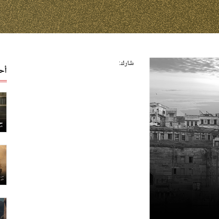
شارك:
أح