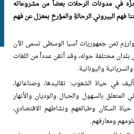
جزُه في مدونات الرحلات بعضاً من مشروعاته
مكننا فهم البيروني الرحالةِ والمؤرخِ بمعزل عن فهم
وارزم (من جمهوريات آسيا الوسطى تسمى الآن
 بلدان مختلفة حوله، وقد أتقن عدداً من اللغات
السريانية واليونانية.
تأليف في حياة الشعوب: تقاليدها، وصناعاتها،
ي المتعلق بالسهول والجبال والوديان والأنهار
حياة السكان وطبائعهم ونشاطهم الاقتصادي،
لومهم ومعارفهم.