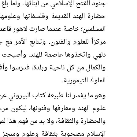
جنود الفتح الإسلامي من أبنائها. ولما بلغ
حضارة الهند القديمة وفلسفاتها وعلومها، 
المسلمين؛ خاصة عندما صارت لاهور قاعدة
مركزاً للعلوم والفنون. وتتابع الأمر مع
دلهي واتخذوها عاصمة للهند، وأصبحت قبلة
والكمال من كل ناحية وبلدة، فدرسوا وأفا
الملوك التيمورية.
وهو ما يفسر لنا طبيعة كتاب البيروني ع
علـوم الهند ومعارفها وفنونها، ليكون مرج
والحضارة والثقافة، ولا بد من فهم هذا لمن
الإسلام مصحوبة بثقافة وعلوم ومنجز ح