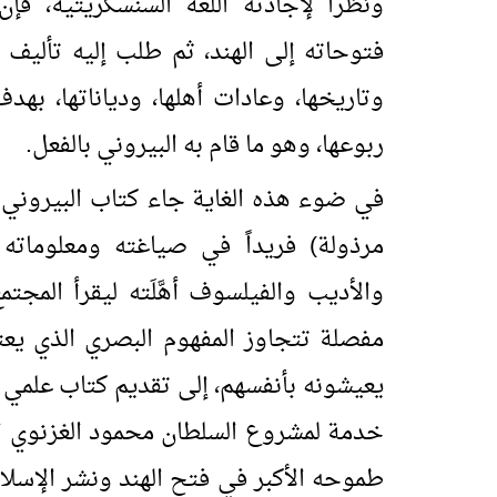
ونظراً لإجادته اللغة السنسكريتية، 
فتوحاته إلى الهند، ثم طلب إليه تأليف 
وتاريخها، وعادات أهلها، ودياناتها، به
ربوعها، وهو ما قام به البيروني بالفعل.
في ضوء هذه الغاية جاء كتاب البيروني (
مرذولة) فريداً في صياغته ومعلوماته 
والأديب والفيلسوف أهَّلَته ليقرأ المجت
مفصلة تتجاوز المفهوم البصري الذي يعت
يعيشونه بأنفسهم، إلى تقديم كتاب علمي
خدمة لمشروع السلطان محمود الغزنوي ال
طموحه الأكبر في فتح الهند ونشر الإسلام