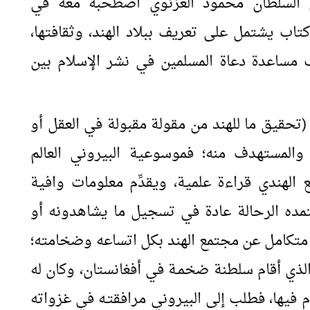
فإن السلطان محمود الغزنوي اصطحبه معه في
كتاب يشتمل على تعريف ببلاد الهند، وثقافتها،
دف مساعدة دعاة المسلمين في نشر الإسلام بين
تحقيق ما للهند من مقولة مقبولة في العقل أو
والمستهدف منه؛ فموسوعية البيروني العالم
مع الهندي قراءة علمية، ويقدِّم معلومات وافية
مده الرحالة عادة في تسجيل ما يشاهدونه أو
 متكامل عن مجتمع الهند بكل اتساعه وضخامته؛
ذي أقام سلطنة ضخمـة في أفغانستان، وكان له
 فيها، فطلب إلى البيروني مرافقتـه في غزواته