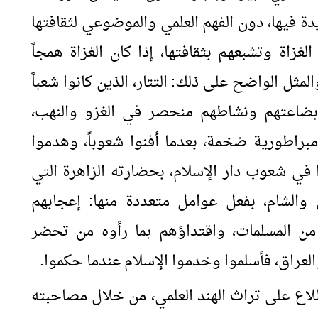
 فيها، دون الفهم العلمي والموضوعي لثقافتها
لغزاة وتشبعهم بثقافتها، إذا كان الغزاة همجاً
المثل الواضح على ذلك: التتار، الذين كانوا شعباً
ة، بضاعتهم ونشاطهم منحصر في الغزو والنهب،
براطورية ضخمة، بعدما أفنوا شعوباً، وهدموا
وا في شعوب دار الإسلام، بحضارته الزاهرة التي
والشام، بفعل عوامل متعددة منها: إعجابهم
من المسلمات، واقتداؤهم بما رأوه من تحضر
عراق، فأسلموا وخدموا الإسلام عندما حكموا.
طلاع على تراث الهند العلمي، من خلال مصاحبته