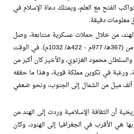
، ليتواكب الفتح مع العلم، ويمتلك دعاة الإسلام في
قَ معلومات دقيقة.
لهند، من خلال حملات عسكرية متتابعة، وصل
عددها إلى تسع عشرة حملة، خلال المدة من (367هـ/ 977م - 422هـ/ 1032م). في الوقت
السلطان محمود الغزنوي، والأخير كان أكبر من
ة، ورغبة في تكوين مملكة قوية، وهذا ما حققه
 مملكته ألف ميل من الشمال إلى الجنوب، ونحو ضعفي
اريخية أن الثقافة الإسلامية وردت إلى الهند من
ها هي الأقرب في الجغرافيا إلى الهنود، وكان