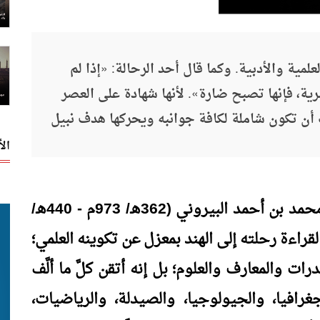
علمية والأدبية. وكما قال أحد الرحالة: «إذا لم
ية، فإنها تصبح ضارة». لأنها شهادة على العصر
 أن تكون شاملة لكافة جوانبه ويحركها هدف نبيل
ال
لا يمكن النظر إلى شخصية أبي الريحان محمد بن أحمد البيروني (362هـ/ 973م - 440هـ/
 لقراءة رحلته إلى الهند بمعزل عن تكوينه العلمي؛
ات والمعارف والعلوم؛ بل إنه أتقن كلَّ ما ألَّف
جغرافيا، والجيولوجيا، والصيدلة، والرياضيات،