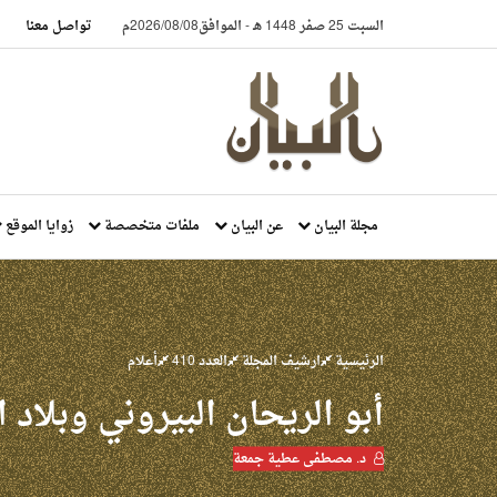
السبت 25 صفر 1448 هـ
-
الموافق2026/08/08م
تواصل معنا
مجلة البيان
عن البيان
ملفات متخصصة
زوايا الموقع
الرئيسية
ارشيف المجلة
العدد 410
أعلام
أبو الريحان البيروني وبلاد ا
د. مصطفى عطية جمعة