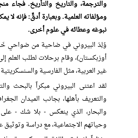
والترجمة، والتاريخ والتأريخ. فجاء من
ومؤلفاته العلمية. وبعبارة أدقَّ: فإنه لا ي
نبوغه وعطائه في علوم أخرى.
وُلِدَ البيروني في ضاحية من ضواحي خَ
أوزبكستان)، وقام برحلات لطلب العلم إلى
غير العربية، مثل الفارسية والسنسكريتية و
لقد اعتنى البيروني مبكراً بالبحث وال
والتعريف بأهلها، بجانب الميدان الجغراف
والبحار، الذي ينعكس - بلا شك - على 
وحياتهم الاجتماعية، مع دراسة وتوثيق ع