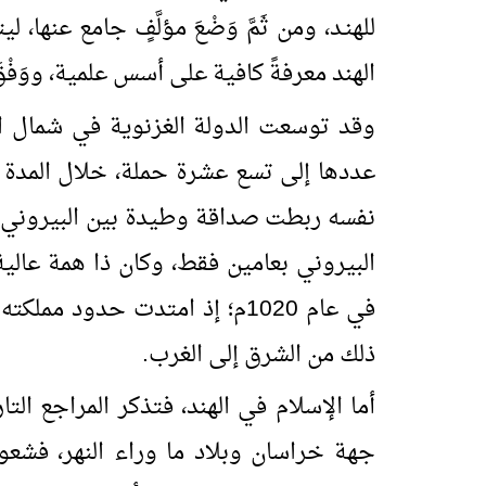
للهنـد، ومن ثَمَّ وَضْعَ مؤلَّفٍ جامع عنها
الهند معرفةً كافية على أسس علمية، ووَفْ
وقد توسعت الدولة الغزنوية في شمال ا
نفسه ربطت صداقة وطيدة بين البيروني و
البيروني بعامين فقط، وكان ذا همة عالي
في عام 1020م؛ إذ امتدت حدود
ذلك من الشرق إلى الغرب.
أما الإسلام في الهند، فتذكر المراجع الت
جهة خراسان وبلاد ما وراء النهر، فشعوب