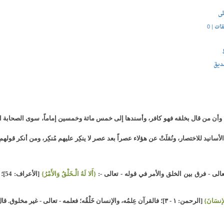
لى
قات |
0
ديق
نيد للاختصار، ونُقلَتْ عن هؤلاء عصراً بعد عصر لا ينكِر عليهم مُنكِر، ومن أنكر قولهم ا
عالى - فرق بين الخلق والأمر في قوله - تعالى -:
{أَلا لَهُ الْـخَلْقُ وَالأَمْرُ}
[ال
الإنسَانَ}
[الرحمن: ١ - ٣]؛ فالقرآن عِلمُه، والإنسان خَلْقُه؛ فعلمه - تعالى - غير مخلوق. قال - سبحانه -: