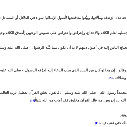
هذه الزندقة ومآلاتها، وبيَّنوا مناقضتها لأصول الإسلام؛ سواء في الدلائل أو المسائل:
م وتسليم لعلم الكلام والابتداع، وإعراض واعتراض على نصوص الوحيين (أصدق الكلام وخي
يحتاج الناس إليه في أصول دينهم لا بد أن يكون مما بيَّنه الرسول - صلى الله عليه وسل
الوا: إن هذا لو كان من الدين الذي يجب الدعاء إليه لعرَّفه الرسول - صلى الله عليه وس
وضلالته»
.
[9]
ن محمداً رسول الله - صلى الله عليه وسلم - ؛ فالقول بخلق القرآن تعطيل لرب العال
بد الله بن إدريس: من قال القرآن مخلوق فقد أمات من الله شيئاً
.
[10]
وقة.
ذلك حتى نقف فيه»
.
[11]