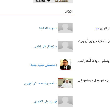
الكتّاب
د مجيد الخليفة
ر الهدي)
.
[8]
م - ؛ فكيف يجوز أن يترك
د. توفيق علي زبادي
لم - ، ودعا أمته إليه...
د مصطفى عطية جمعة
مين - عز وجل - وطعن في
د. أحمد ولد محمد ذو النورين
فهد بن علي العبودي