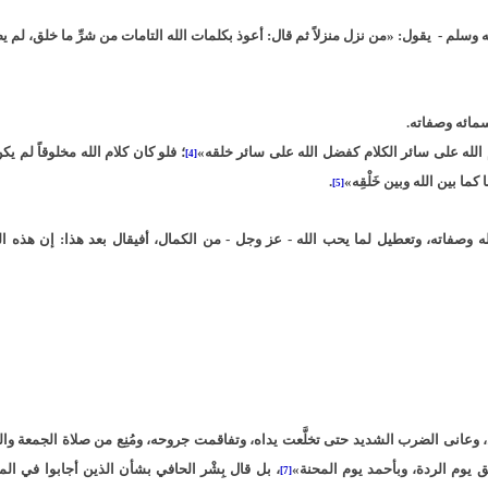
سلم - يقول: «من نزل منزلاً ثم قال: أعوذ بكلمات الله التامات من شرِّ ما خلق، لم
أسمائه وصفاته.
 الله على سائر الكلام كفضل الله على سائر خلقه»
؛ فلو كان كلام الله مخلوقاً لم ي
[4]
 بين الله وبين خَلْقِه»
.
[5]
ه وصفاته، وتعطيل لما يحب الله - عز وجل - من الكمال، أفيقال بعد هذا: إن هذه
، وعانى الضرب الشديد حتى تخلَّعت يداه، وتفاقمت جروحه، ومُنِع من صلاة الجمعة وال
ّيق يوم الردة، وبأحمد يوم المحنة»
، بل قال بِشْر الحافي بشأن الذين أجابوا في ا
[7]