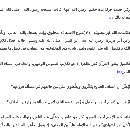
وفي حديث خولة بيت حكيم - رضي الله عنها - قالت: سمعت رسول الله - صلى الله عليه و
منزله ذلك»
.
[3]
فلكمات الله غير مخلوقة؛ إذ لا يُشرَع الاستعاذة بمخلوق، وإنما يستعاذ بالله - تعالى - وب
عن أبي هريرة - رضي الله عنه - عن النبي - صلى الله عليه وسلم - قال: «فَضْل كلام
الكلام كفضل الله على خلقه، وليس شيء من المخلوقين من التفاوت في فضل ما بينهما كما
فالقول بخلق القرآن كفر ظاهر؛ إذ هو تكذيب لنصوص الوحيين، وإلحاد في أسماء الل
الدين
؟
[6]
أيُظَن أن السلف الصالح يكفِّرون ويغلِّظون على من خالفهم في مسألة فروعية؟
أيُظَن أن الإمام أحمد بن حنبل يُعرِّض نفسه للتلف لأجل مسألة يسوغ فيها الخلاف؟
فلقد كابد الإمام أحمد السجن أكثر من عامين، وتخلَّى عنه الناس، وتوالت عليه السياط
أجل أمر اجتهادي؟ رحم الله الإمام علياً بنَ المدني؛ إذ يقول: «أعز الله الدين بالصدِ