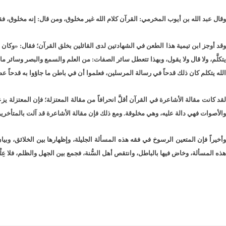
وقال عبد الله بن أيوب المخرمي: القرآن كلام الله غير مخلوق، ومن قال: إنه مخلوق، ف
وقد أوجز ابن تيمية هذا الطعن في الشهادتين لدى القائلين بخلق القرآن؛ فقال: «وكان أه
يتكلَّم، ولا قال ولا يقول، وبهذا تتعطل سائر الصفات: من العلم والسمع والبصر وسائر ما ج
الله يتكلم كان ذلك قدحاً في رسالة المرسلين، فعلموا أن في باطن ما جاؤوا به قدحاً عظي
لقد كانت مقالة الأشاعرة في القرآن أقلَّ انحرافاً من مقالة المعتزلة؛ فإن المعتزلة ي
والأصوات فهي دالة عليه، وهي مخلوقة. ومع ذلك فإن مقالة الأشاعرة قد آلت بالمتأخرين
وأخيراً فإن المتعين الرسوخ في فقه هذه المسألة الجليلة، وإظهارها بين الخلائق، وبيان
هذه المسألة، وخاض فيها بالباطل، وانتقص أهل السُّنة، فجمع بين الجهل والظلم، فلا عِلْم