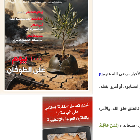
[1]
ستتابوه، أو أمروا بقتله،
أعراف: 54]؛ فالخلق خلق الله، والأمر:
{فَمَنْ حَاجَّكَ