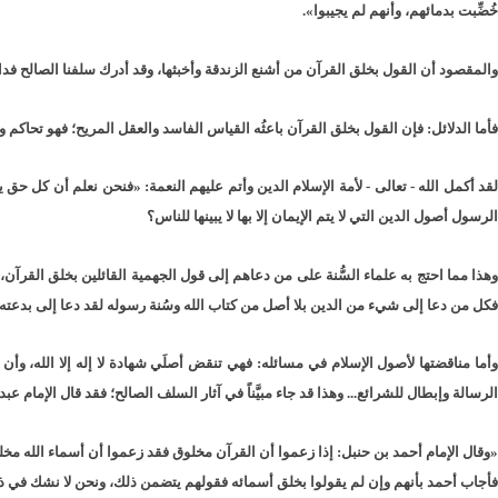
خُضِّبت بدمائهم، وأنهم لم يجيبوا».
والمقصود أن القول بخلق القرآن من أشنع الزندقة وأخبثها، وقد أدرك سلفنا الصالح فداحة 
فأما الدلائل: فإن القول بخلق القرآن باعثُه القياس الفاسد والعقل المريح؛ فهو تحاك
لقد أكمل الله - تعالى - لأمة الإسلام الدين وأتم عليهم النعمة: «فنحن نعلم أن كل حق 
الرسول أصول الدين التي لا يتم الإيمان إلا بها لا يبينها للناس؟
وهذا مما احتج به علماء السُّنة على من دعاهم إلى قول الجهمية القائلين بخلق القرآن، وق
فكل من دعا إلى شيء من الدين بلا أصل من كتاب الله وسُنة رسوله لقد دعا إلى بدعته 
وأما مناقضتها لأصول الإسلام في مسائله: فهي تنقض أصلَي شهادة لا إله إلا الله، وأ
الرسالة وإبطال للشرائع... وهذا قد جاء مبيَّناً في آثار السلف الصالح؛ فقد قال الإمام ع
«وقال الإمام أحمد بن حنبل: إذا زعموا أن القرآن مخلوق فقد زعموا أن أسماء الله مخل
فأجاب أحمد بأنهم وإن لم يقولوا بخلق أسمائه فقولهم يتضمن ذلك، ونحن لا نشك في 