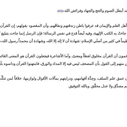
قد أبطل الصوم والحج والجهاد وفرائض الله»
.
[12]
ل العلم والإيمان قد عرفوا باطن زندقتهم ونفاقَهم، وأن المقصود بقولهم: إن القرآن مخ
اءتْ به الكتب الإلهية، وفيه أيضاً قدح في نفس الرسالة؛ فإن الرسل إنما جاءت بتبليغ كلا
ماً في كثير من أصلَي الإسلام: شهادة أن لا إله إلا الله، وشهادة أن محمداً رسول الله»
زعمون أن القرآن مخلوق لفظاً ومعنىً، وأما الأشاعرة فيجعلون القرآن هو المعنى القائم
 منهم إلى القول بأن المصحف ليس فيه إلا المداد والورق، فامتهنوا القرآن وداسوه بأ
 عمق علم السلف، وحِدَّة أفهامهم، ودرايتهم بمآلات الأقوال ولوازمها، خلافاً لمن تنكَ
 مصدَّق ولا عدل محقَّق. وبالله التوفيق.