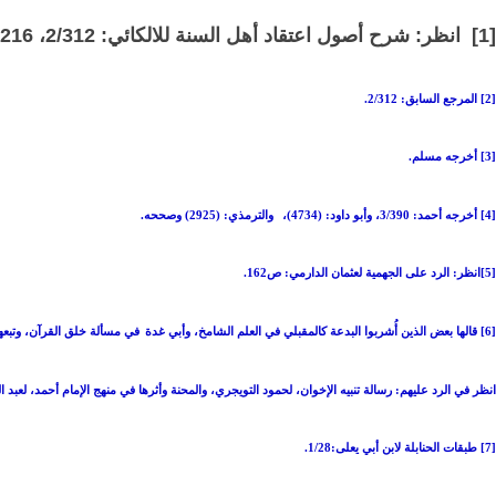
[1] انظر: شرح أصول اعتقاد أهل السنة للالكائي: 2/312، 2/216 - 312.
[2] المرجع السابق: 2/312.
[3] أخرجه مسلم.
[4] أخرجه أحمد: 3/390، وأبو داود: (4734)،
والترمذي: (2925) وصححه.
[5]انظر: الرد على الجهمية لعثمان الدارمي: ص162.
[6] قالها بعض الذين أُشربوا البدعة كالمقبلي في العلم الشامخ، وأبي غدة
في مسألة خلق القرآن، وتبعهم
انظر في الرد عليهم: رسالة تنبيه الإخوان، لحمود التويجري، والمحنة وأثرها في منهج الإمام أحمد، لعبد ال
[7] طبقات الحنابلة لابن أبي يعلى:1/28.