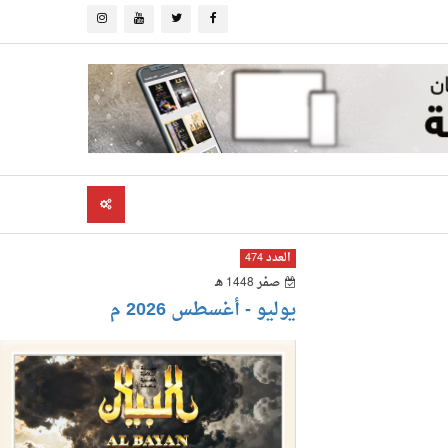
العدد 474
صفر 1448 هـ
يوليو - أغسطس 2026 م