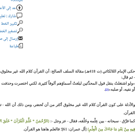
Google+
عد إلى الأع
شارك | تعلي
تكبير الخط
تصغير الخط
إرسال إلى ص
طباعة
كى الإمام اللالكائي (ت 418هـ) مقالة السلف الصالح: أن القرآن كلام الله غير مخلوق، وأن من قال بخلقه فهو كافر، وأسندها إلى خمس مائة وخمسين إماماً، سوى الصحابة الأخيار - رضي الله عنهم
- ثم قال:
«ولو اشتغلتُ بنقل قول المحدِّثين لبلغتْ أسماؤهم ألوفاً كثيرة، لكني اختصرت وحذفت الأسا
أو نفيه، أو صلبه»
.
[2]
الأدلة على كون القرآن كلام الله غير مخلوق أكثر من أن تُحصَر، ومن ذلك أن الله - ت
القرآن.
ما فرَّق - سبحانه - بين عِلْمه وخَلْقه، فقال - عز وجل -:
{الرَّحْمَنُ * عَلَّمَ الْقُرْآنَ * خَلَقَ 
فِيهِ مِنْ بَعْدِ مَا جَاءَكَ مِنَ الْعِلْمِ}
[آل عمران: 61]؛ فالعلم هاهنا هو القرآن.