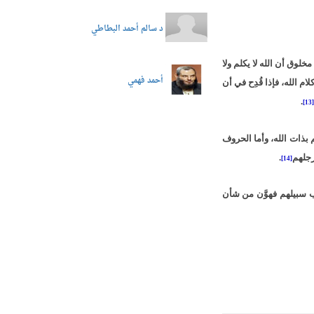
د سالم أحمد البطاطي
لوق أن الله لا يكلم ولا
أحمد فهمي
م الله، فإذا قُدِح في أن
.
[13]
 بذات الله، وأما الحروف
رجلهم
.
[14]
ّب سبيلهم فهوَّن من شأن