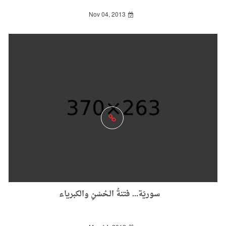
Nov 04, 2013
سوريَة... فتنةُ الـحُسْنِ والكبرياء