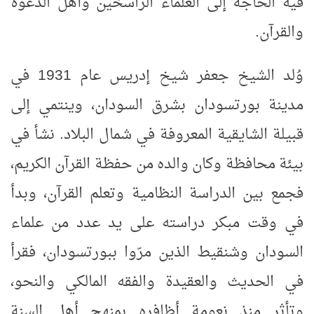
فيه الحاجة إلى العلماء الراسخين وأهل الدعوة
والقرآن
.
وُلد الشيخ جعفر شيخ إدريس عام 1931 في
مدينة بورتسودان بشرق السودان، وينتمي إلى
قبيلة الشايقية المعروفة في شمال البلاد. نشأ في
بيئة محافظة وكان والده من حفظة القرآن الكريم،
فجمع بين الدراسة النظامية وتعلم القرآن، وبدأ
في وقت مبكر دراسته على يد عدد من علماء
السودان وشنقيط الذين مرّوا ببورتسودان، فقرأ
في الحديث والعقيدة والفقه المالكي والنحو،
وتأثر منذ نعومة أظافره بمنهج أهل السنة