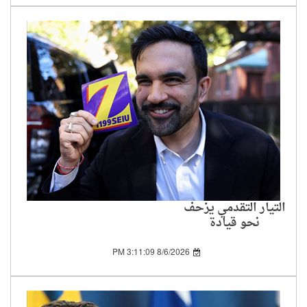
التيار التقدمي يزحف
نحو قيادة
الديمقراطيين..
وفلسطين في قلب
8/6/2026 3:11:09 PM
التحول السياسي