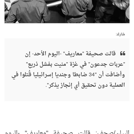
شارك:
قالت صحيفة "معاريف" -اليوم الأحد- إن
"عربات جدعون" في غزة "منيت بفشل ذريع"
وأضافت أن "34 ضابطا وجنديا إسرائيليا قُتلوا في
العملية دون تحقيق أي إنجاز يذكر".
البيان/صحف: قالت صحيفة "معاريف" -اليوم