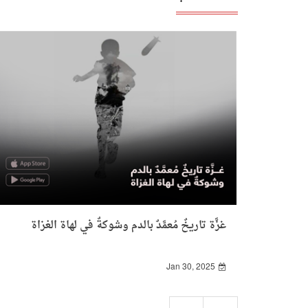
غزَّة تاريخٌ مُعمَّدٌ بالدم وشوكةٌ في لهاة الغزاة
Jan 30, 2025