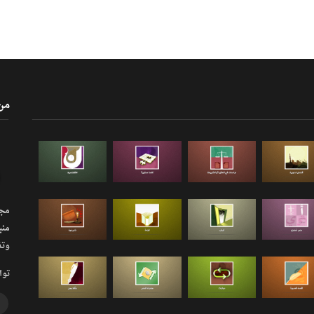
من
مجلة
منب
وتذ
توا