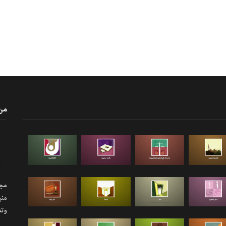
من
مجلة
منب
وتذ