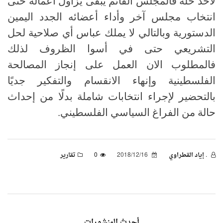
لأحد حله فالمجلس القائم يبقى يزاول أعماله حتى
انتخاب مجلس آخر وأداء أعضائه الجدد اليمين
الدستورية وبالتالي لا يملك عباس أي صلاحية لحل
التشريعي حتى في أسوا الظروف لذلك
فالمطلوب الان العمل على إنجاز المصالحة
الفلسطينية وإنهاء الانقسام والتفكير جديًا
بالتحضير لإجراء انتخابات شاملة بدلًا من إحداث
حالة من الفراغ السياسي الفلسطيني.
. إياد القطراوي
2018/12/16
0
تقارير
أحدث المنشورات