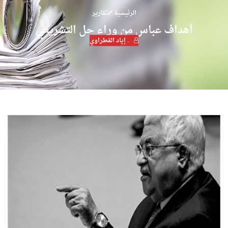
الرئيسية
تقارير
أهداف عباس من وراء حل التشريعي
. إياد القطراوي