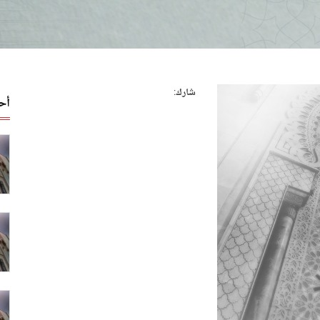
شارك:
أح