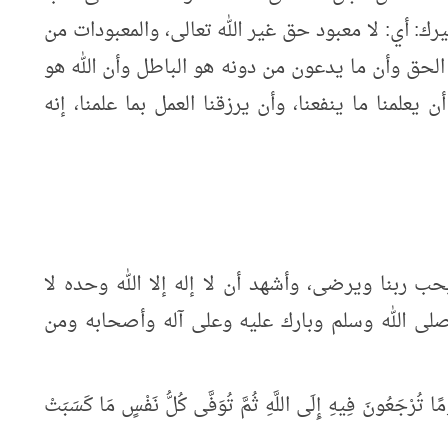
يرك: أي: لا معبود حق غير الله تعالى، والمعبودات من
و الحق وأن ما يدعون من دونه هو الباطل وأن الله هو
ن يعلمنا ما ينفعنا، وأن يرزقنا العمل بما علمنا، إنه
حب ربنا ويرضى، وأشهد أن لا إله إلا الله وحده لا
لى الله وسلم وبارك عليه وعلى آله وأصحابه ومن
جَعُونَ فِيهِ إِلَى اللَّهِ ثُمَّ تُوَفَّى كُلُّ نَفْسٍ مَا كَسَبَتْ