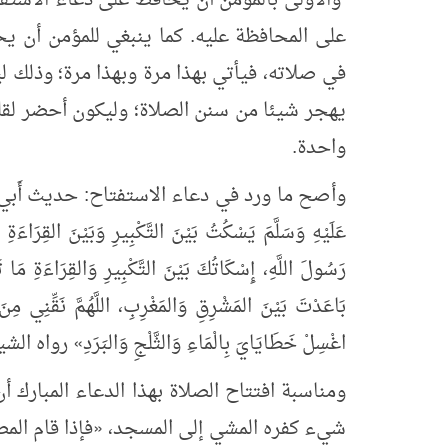
والأولى بالمؤمن أن يحافظ على دعاء الاستفتا
على المحافظة عليه. كما ينبغي للمؤمن أن يح
في صلاته، فيأتي بهذا مرة وبهذا مرة؛ وذلك لي
يهجر شيئا من سنن الصلاة؛ وليكون أحضر لقل
واحدة.
وأصح ما ورد في دعاء الاستفتاح: حديث أَبي هُرَ
عَلَيْهِ وَسَلَّمَ يَسْكُتُ بَيْنَ التَّكْبِيرِ وَبَيْنَ القِرَاءَةِ
رَسُولَ اللَّهِ، إِسْكَاتُكَ بَيْنَ التَّكْبِيرِ وَالقِرَاءَةِ مَا 
بَاعَدْتَ بَيْنَ المَشْرِقِ وَالمَغْرِبِ، اللَّهُمَّ نَقِّنِي مِن
اغْسِلْ خَطَايَايَ بِالْمَاءِ وَالثَّلْجِ وَالبَرَدِ
»
رواه الشي
ومناسبة افتتاح الصلاة بهذا الدعاء المبارك 
شيء كفره المشي إلى المسجد،
«
فإذا قام الم