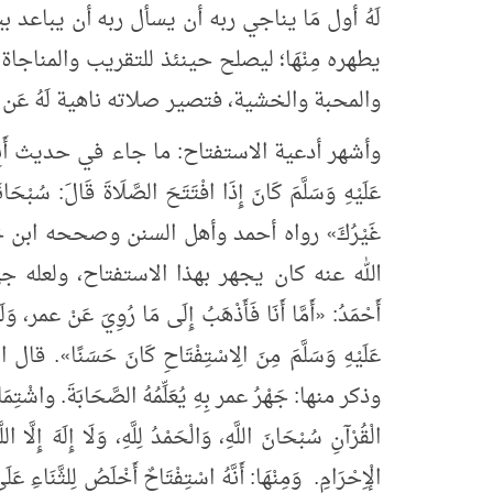
لَهُ أول مَا يناجي ربه أن يسأل ربه أن يباعد بين
يطهره مِنْهَا؛ ليصلح حينئذ للتقريب والمناجا
والمحبة والخشية، فتصير صلاته ناهية لَهُ عَن 
وأشهر أدعية الاستفتاح: ما جاء في حديث أَبِي س
عَلَيْهِ وَسَلَّمَ كَانَ إِذَا افْتَتَحَ الصَّلَاةَ قَالَ: سُبْحَانَ
غَيْرُكَ
»
رواه أحمد وأهل السنن وصححه ابن 
الله عنه كان يجهر بهذا الاستفتاح، ولعله جهر
أَحْمَدُ:
«
أَمَّا أَنَا فَأَذْهَبُ إِلَى مَا رُوِيَ عَنْ عمر، وَلَو
عَلَيْهِ وَسَلَّمَ مِنَ الِاسْتِفْتَاحِ كَانَ حَسَنًا
»
. قال ا
وذكر منها: جَهْرُ عمر بِهِ يُعَلِّمُهُ الصَّحَابَةَ. واشْتِمَالُهُ ع
الْقُرْآنِ سُبْحَانَ اللَّهِ، وَالْحَمْدُ لِلَّهِ، وَلَا إِلَهَ إِلَّا ال
الْإِحْرَامِ. وَمِنْهَا: أَنَّهُ اسْتِفْتَاحٌ أَخْلَصُ لِلثَّنَاءِ عَل