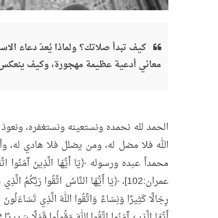
كيف تبدأ صلاتك؟ ولماذا يُعدّ دعاء ا
معاني أدعية عظيمة مهجورة، وكيف ينعكس 
الحمد لله نحمده ونستعينه ونستغفره، ونعوذ ب
الله فلا مضل له، ومن يضلل فلا هادي له، وأش
محمداً عبده ورسوله ﴿يَا أَيُّهَا الَّذِينَ آَمَنُوا اتَّقُوا ا
عمران:102]، ﴿يَا أَيُّهَا النَّاسُ اتَّقُوا رَبَّكُمُ ا
أَيُّهَا الَّذِينَ آَمَنُوا اتَّقُوا اللهَ وَقُولُوا قَوْلًا سَدِيدًا 