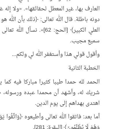
العارف بها، غير المعطل لحقائقها
»
.
«
ولا إله غ
دونه باطلة. قال الله تعالى: ﴿ذلك بأن الله ه
العلي الكبير﴾ [الحج: 62]
»
. نسأل الله تعالى أ
سميع مجيب.
وأقول قولي هذا وأستغفر الله لي ولكم...
الخطبة الثانية
الحمد لله حمدا طيبا كثيرا مباركا فيه كما ي
شريك له، وأشهد أن محمدا عبده ورسوله، ص
اهتدى بهداهم إلى يوم الدين.
أما بعد: فاتقوا الله تعالى وأطيعوه ﴿وَاتَّقُوا يَوْمًا تُرْ
وَهُمْ لَا يُظْلَمُونَ﴾ [البقرة: 281].