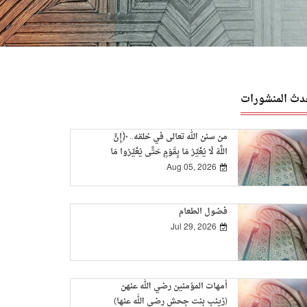
دث المنشورات
من سنن الله تعالى في خلقه.. ﴿إِنَّ
اللَّهَ لَا يُغَيِّرُ مَا بِقَوْمٍ حَتَّى يُغَيِّرُوا مَا
بِأَنْفُسِهِمْ﴾
Aug 05, 2026
فضول الطعام
Jul 29, 2026
أمهات المؤمنين رضي الله عنهن
(زينب بنت جحش رضي الله عنها)