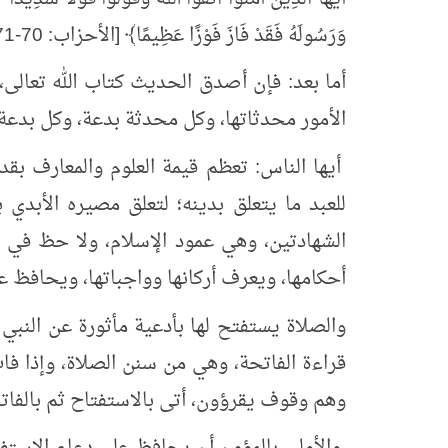
وَرَسُولَهُ فَقَدْ فَازَ فَوْزًا عَظِيمًا﴾ [الأحزاب: 70-71].
أما بعد: فإن أصدق الحديث كتاب الله تعالى
الأمور محدثاتها، وكل محدثة بدعة، وكل بدعة 
أيها الناس: تعظم قيمة العلوم والمعارف بقد
للعبد ما يتعلق بدينه؛ لتعلق مصيره الأبدي ب
الشهادتين، وهي عمود الإسلام، ولا حظ في ا
أحكامها، ويعرف أركانها وواجباتها، ويحافظ ع
والصلاة يستفتح لها بأدعية مأثورة عن النبي 
قراءة الفاتحة، وهي من سنن الصلاة، وإذا فات
وهم وقوف يقرؤون، أتى بالاستفتاح ثم بالفاتحة