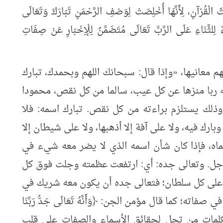
 الْقُرْآنِ، لِأَنَّهَا أُخْلِصَتْ لِوَصْفِ الرَّحْمَنِ تَبَارَكَ وَتَعَالَى
اءٌ لِلثَّنَاءِ عَلَى الرَّبِّ تَعَالَى مُتَضَمِّنٌ لِلْإِخْبَارِ عَنْ صِفَاتِ
م معانيها،
«
وإذا قال: سبحانك اللهم وبحمدك، تبارك
ه ربا منزها عن كل عيب، سالما من كل نقص، محمودا
لك يستلزم براءته من كل نقص. تبارك اسمه: فلا
 وبارك فيه، ولا على آفة إلا أذهبها، ولا على شيطان إلا
ماه، فإذا كان شأن اسمه الذي لا يضر معه شيء في
أجل. وتعالى جده: أي: ارتفعت عظمته وجلت فوق كل
 على كل سلطان؛ فتعالى جده أن يكون معه شريك في
اته؛ كما قال مؤمن الجن: ﴿وَأَنَّهُ تَعَالَى جَدُّ رَبِّنَا
 هذه الكلمات من تجل لحقائق الأسماء والصفات على قلب