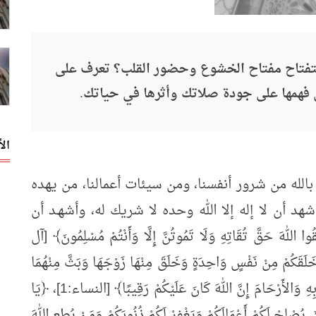
لاستفتاح مفتاح الخشوع وحضور القلب؟ تعرف على
فهمها على جودة صلاتك وأثرها في حياتك.
ال
الله من شرور أنفسنا، ومن سيئات أعمالنا، من يهده
هد أن لا إله إلا الله وحده لا شريك له، وأشهـد أن
للهَ حَقَّ تُقَاتِهِ وَلَا تَمُوتُنَّ إِلَّا وَأَنْتُمْ مُسْلِمُونَ﴾ [آل
لَّذِي خَلَقَكُمْ مِنْ نَفْسٍ وَاحِدَةٍ وَخَلَقَ مِنْهَا زَوْجَهَا وَبَثَّ مِنْهُمَا
رِجَالًا كَثِيرًا وَنِسَاءً وَاتَّقُوا اللهَ الَّذِي تَسَاءَلُونَ بِهِ وَالأَرْحَامَ إِنَّ اللهَ كَانَ عَلَيْكُمْ رَقِيبًا﴾ [النساء:1]، ﴿يَا
* يُصْلِحْ لَكُمْ أَعْمَالَكُمْ وَيَغْفِرْ لَكُمْ ذُنُوبَكُمْ وَمَنْ يُطِعِ اللهَ