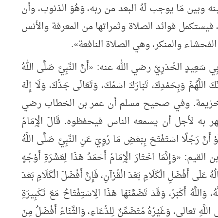
ه وبين مَا يوجب لَهُ البعد من ربه، وَهُوَ الذنوب، وأن
ة، فيستكمل فوائد الصلاة وثمراتها من المعرفة والأنس
الفحشاء والمنكر، وهي الصلاة النافعة
»
.
َعِيدٍ الخُدْرِيِّ رضي الله عنه:
«
أَنَّ النَّبِيَّ صَلَّى اللهُ
كَ اللَّهُمَّ وَبِحَمْدِكَ، تَبَارَكَ اسْمُكَ، وَتَعَالَى جَدُّكَ، وَلَا إِلَهَ
خزيمة. وفي صحيح مسلم أن عمر بن الخطاب رضي
 به لأجل أن يسمعه الناس فيحفظوه. قَالَ الْإِمَامُ
ْ أَنَّ رَجُلًا اسْتَفْتَحَ بِبَعْضِ مَا رُوِيَ عَنِ النَّبِيِّ صَلَّى اللَّهُ
بن القيم:
«
وَإِنَّمَا اخْتَارَ الْإِمَامُ أَحْمَدُ هَذَا لِعَشَرَةِ أَوْجُهٍ
َلَى أَفْضَلِ الْكَلَامِ بَعْدَ الْقُرْآنِ، فَإِنَّ أَفْضَلَ الْكَلَامِ بَعْدَ
لَّهُ، وَاللَّهُ أَكْبَرُ، وَقَدْ تَضَمَّنَهَا هَذَا الِاسْتِفْتَاحُ مَعَ تَكْبِيرَةِ
َى اللَّهِ تعالى، وَغَيْرُهُ مُتَضَمِّنٌ لِلدُّعَاءِ، وَالثَّنَاءُ أَفْضَلُ مِنَ