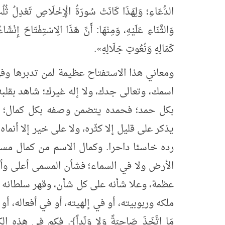
الدُّعَاءِ؛ وَلِهَذَا كَانَتْ سُورَةُ الْإِخْلَاصِ تَعْدِلُ ثُلُثَ
وَالثَّنَاءِ عَلَيْهِ، وَمِنْهَا: أَنَّ هَذَا الِاسْتِفْتَاحَ إِنْشَ
كَمَالِهِ وَنُعُوتِ جَلَالِهِ
»
.
ومعاني هذا الاستفتاح عظيمة لمن تدبرها وفه
اسمك، وتعالى جدك، ولا إله غيرك؛ شاهد بقلب
بكل حمد؛ فحمده يتضمن وصفه بكل كمال؛ وذ
يذكر على قليل إلا كثّره، ولا على خير إلا أنماه
رده خاسئا داحرا. وكمال الاسم من كمال مس
الأرض ولا في السماء؛ فشأن المسمى أعلى و
عظمة، وعلا شأنه على كل شأن، وقهر سلطانه
ملكه وربوبيته، أو في إلهيته، أو في أفعاله، أو في صف
مَا اتَّخَذَ صَاحِبَةً وَلا وَلَداً﴾. فكم في