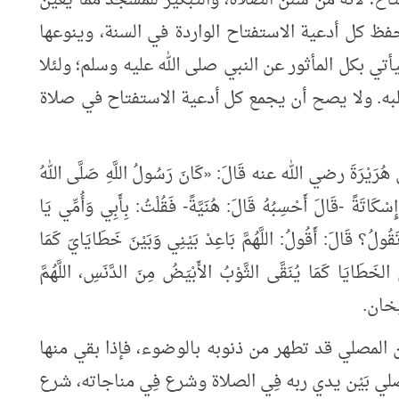
ح؛ لأنه من سنن الصلاة، والتبكير للمسجد مما يعين
فظ كل أدعية الاستفتاح الواردة في السنة، وينوعها
أتي بكل المأثور عن النبي صلى الله عليه وسلم؛ ولئلا
به. ولا يصح أن يجمع كل أدعية الاستفتاح في صلاة
يْرَةَ رضي الله عنه قَالَ:
«
كَانَ رَسُولُ اللَّهِ صَلَّى اللهُ
 إِسْكَاتَةً -قَالَ أَحْسِبُهُ قَالَ: هُنَيَّةً- فَقُلْتُ: بِأَبِي وَأُمِّي يَا
تَقُولُ؟ قَالَ: أَقُولُ: اللَّهُمَّ بَاعِدْ بَيْنِي وَبَيْنَ خَطَايَايَ كَمَا
َ الخَطَايَا كَمَا يُنَقَّى الثَّوْبُ الأَبْيَضُ مِنَ الدَّنَسِ، اللَّهُمَّ
خان.
أن المصلي قد تطهر من ذنوبه بالوضوء، فإذا بقي منها
صلي بَيْن يدي ربه فِي الصلاة وشرع فِي مناجاته، شرع