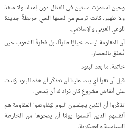
وحين استمرّت سنتين في القتال دون إمداد ولا منفذ
ولا ظهير، كانت ترسم من لحمها الحي خريطةً جديدة
للوعي العربي والإسلامي:
أن المقاومة ليست خيارًا طارئًا، بل فطرةُ الشعوب حين
تُخنَق بالحصار.
خاتمة: ما بعد البنود
قبل أن نقرأ أي بند، علينا أن نتذكّر أن هذه البنود وُلدت
على أنقاض مشروعٍ كان يُراد له أن يُمحى.
تذكّروا أن الذين يجلسون اليوم ليُفاوضوا المقاومة هم
أنفسهم الذين أقسموا يومًا أن يمحوها من الخارطة
السياسية والعسكرية.