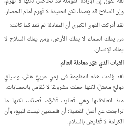
لغةٌ تقول إن الإرادة المؤمنة قد تُحاصَر، لكنها لا تُهزَم،
وإن السلاح قد يَصدأ، لكن العقيدة لا تُهزم أمام الحصار.
لقد أدركت القوى الكبرى أن المعادلة لم تعد كما كانت:
من يملك السماء لا يملك الأرض، ومن يملك السلاح لا
يملك الإنسان.
الثبات الذي غيّر معادلة العالم
لقد وُلدت هذه المقاومة في زمنٍ عربيٍّ هشّ، وسياقٍ
دوليٍّ مختلّ، لكنها حملت مشروعًا لا يُقاس بالحسابات.
منذ انطلاقتها وهي تُطارد، تُشَوَّه، تُصنَّف، لكنها ما
تراجعت عن أصل القضية: أن فلسطين ليست للبيع، وأن
الكرامة لا تُقايض بالسلام.