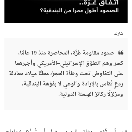
شارك:
صمود مقاومة غزّة، المحاصرة منذ 19 عامًا،
كسر وهم التفوّق الإسرائيلي–الأمريكي وأجبرهما
على التفاوض تحت وطأة العجز، معلنًا ميلاد معادلة
ردعٍ تُقاس بالإرادة والوعي لا بفوّهة البندقية،
ومزلزلًا ركائز الهيمنة الدولية.