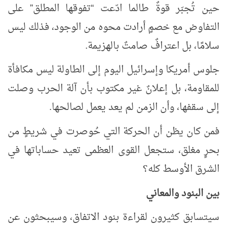
حين تُجبَر قوةٌ طالما ادّعت
تفوقها المطلق
على
”
“
التفاوض مع خصمٍ أرادت محوه من الوجود، فذلك ليس
سلامًا، بل اعترافٌ صامتٌ بالهزيمة.
جلوس أمريكا وإسرائيل اليوم إلى الطاولة ليس مكافأة
للمقاومة، بل إعلانٌ غير مكتوب بأن آلة الحرب وصلت
إلى سقفها، وأن الزمن لم يعد يعمل لصالحها.
فمن كان يظن أن الحركة التي حُوصرت في شريطٍ من
بحرٍ مغلق، ستجعل القوى العظمى تعيد حساباتها في
الشرق الأوسط كله؟
بين البنود والمعاني
سيتسابق كثيرون لقراءة بنود الاتفاق، وسيبحثون عن