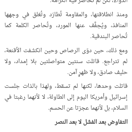
الدواء، لكن لم تُحاصَر فيه الكرامة.
ومنذ انطلاقتها، والمقاومة تُطارَد وتُغلق في وجهها
المنافذ، ويُجفَّف عنها المورد، وتُحاصر الكلمة كما
تُحاصر البندقية.
ومع ذلك، حين دوّى الرصاص وحين انكشفت الأقنعة،
لم تتراجع. قاتلت سنتين متواصلتين بلا إمداد، ولا
حليف صادق، ولا ظهرٍ آمن.
قاتلت وحدها، لكنها لم تسقط، ولهذا بالذات جلست
إسرائيل وأمريكا اليوم إلى الطاولة، لا لأنهما رغبتا في
السلام، بل لأنهما عجزتا عن الحسم.
التفاوض بعد الفشل لا بعد النصر