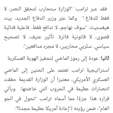
فقد عبر ترامب:
الوزارة ستحارب لتحقق النصر، لا
“
فقط للدفاع.
وكما عبّر وزير الدفاع الجديد، بيت
”
هيغستيث: "سوف نهاجم، لا ندافع فقط. فاعلية قتالية
قصوى، لا قانونية فاترة. تأثير عنيف، لا تصحيح
سياسي. سنُربي محاربين، لا مجرد مدافعين".
ثانيا
: عودة إلى رموز الماضي لتحفيز الهوية العسكرية
استراتيجية ترامب تعتمد على الحنين إلى الماضي
العسكري الأمريكي، معتبرا أن الوزارة القديمة حققت
انتصارات عظيمة في الحروب التي خاضتها. ويأتي
قراره هذا جزءًا مما أسماه ترامب
تحول في الجو
“
العام
، ضمن رؤيته لـ
إعادة أمريكا عظيمة مجددًا
.
”
“
”