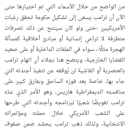
من الواضح من خلال الأسماء التي تم اختيارها حتى
الآن أن ترامب يسعى إلى تشكيل حكومة تحقق رغبات
الأمريكيين -حتى ولو كان سينتج عن ذلك تصرفات
متطرفة لا تراعي إنسانية أو مبادئ أخلاقية كمسألة
الهجرة مثلًا-، سواء في الملفات الداخلية أو على صعيد
القضايا الخارجية، ويتضح هنا بجلاء أن اتهام ترامب
بالعنصرية أو الفاشية لن يُوقفه عن تنفيذ أجندته التي
جاء بها، خاصة بعد فوزه الساحق وبفارق كبير على
منافسته الديمقراطية هاريس، وهو الأمر الذي عدّه
ترامب تفويضًا شعبيًا لبرنامجه وأجندته التي طرحها
على الشعب الأمريكي خلال حملته ومؤتمراته
الانتخابية، ولذلك ذهب ترامب يحشد ضمن صفوف