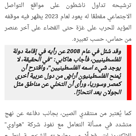
ترشيحه تداول ناشطون على مواقع التواصل
الاجتماعي مقطعًا له يعود لعام 2023 يظهر فيه موقفه
المؤيد للحرب على غزة
حتى القضاء على آخر عنصر
من حماس، حسب تعبيره.
وقد سُئل في عام 2008 عن رأيه في إقامة دولة
للفلسطينيين، فأجاب هاكابي: "في الحقيقة، لا
يوجد شيء اسمه الفلسطينيين"، واقترح أن
يُمنح الفلسطينيون أراضٍ من دول عربية أخرى
كمصر وسوريا، ورأى أن التخلي عن مناطق مثل
الجولان يعد انتحارًا.
كما يُعتبر من منتقدي الصين، بجانب دفاعه عن نهج
متشدد في مسألة التعامل مع نفوذ شركة "هواوي"
للإلكترونيات، فضلًا عن معارضته الشخصية لتطبيع