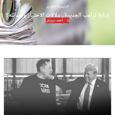
الرئيسية
تقارير
إدارة ترامب الجديدة.. دلالات الاختيار ورسائله؟
. أحمد درويش