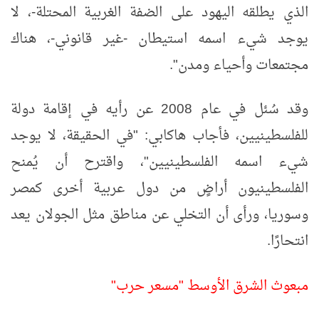
الذي يطلقه اليهود على الضفة الغربية المحتلة-، لا
يوجد شيء اسمه استيطان -غير قانوني-، هناك
مجتمعات وأحياء ومدن".
وقد سُئل في عام 2008 عن رأيه في إقامة دولة
للفلسطينيين، فأجاب هاكابي: "في الحقيقة، لا يوجد
شيء اسمه الفلسطينيين"، واقترح أن يُمنح
الفلسطينيون أراضٍ من دول عربية أخرى كمصر
وسوريا، ورأى أن التخلي عن مناطق مثل الجولان يعد
انتحارًا.
مبعوث الشرق الأوسط "مسعر حرب"