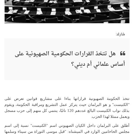
شارك:
هل تتخذ القرارات الحكومية الصهيونية على
أساس علماني أم ديني؟
تتخذ الحكومة الصهيونية قراراتها بناءا على مشاريع قوانين تعرض على
"الكنيست" و هو البرلمان حيث يتركز عمل التشريع ومراقبة الحكومة، ويقوم
بذلك نواب الكنيست البالغ عددهم 120 نائبًا، ينتمي كل منهم إلى حزب مسجل
ويعمل ممثلا لهذا الحزب.
أطلق على البرلمان داخل الكيان الصهيوني اسم "الكنيست" نسبة إلى اسم
مجلس الحاخامين الوارد في الميشناه: "قبل موسى التوراة من سيناء وسلمها