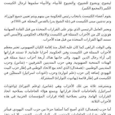
ليشوع، ويشوع للشيوخ، والشيوخ للأنبياء، والأنبياء سلموها لرجال الكنيست
الكبير (المجمع الكبير).
يقوم أعضاء الكنيست بانتخاب رئيس للحكومة من بينهم ويتم تعيين جميع الوزراء،
وتم تدشين مبنى الكنيست في (تلة الشيخ بدر) بالقدس المحتلة
في 1966م.
ويعتبر العامل الرئيسي الذي يؤثر على القرارات المتخذة من قبل القادة الصهاينة
هو وزن كل من الأحزاب الممثلة في الكنيست والائتلاف الحكومي, والأسس التي
تستند اليها القرارات المتخذة من قبل هذه الأحزاب.
وفي الوقت الراهن, كما كان عليه الحال منذ إقامة الكيان الصهيوني, تعتبر معظم
الأحزاب الممثلة في الكنيست وفي الحكومة, أحزابا علمانية, لا تستند قراراتها
إلى أراء رجال الدين اليهود. والى جانبها هناك أربعة أحزاب دينية ممثلة في
الهيئات المنتخبة الصهيونية, وهي حزب المتدينين الشرقيين - (شاس), وحزب
المتدينين الوطنيين - (همفدال) الذي اتحد مع الاتحاد الوطني في إطار حزب البيت
اليهودي إضافة إلى حزب (علم لتوارة) وحزب (اغودات اسرائيل) الممثليْن في
الكنيست في إطار قائمة (يهادوت التواراة) المشتركة.
ويسترشد ثلاثة من تلك الأحزاب وهي (شاس), (وعلم التوراة), (واغودات
اسرائيل), بالحاخامات لاتخاذ قراراتها. ويتمتع هؤلاء الحاخامات بصلاحية اتخاذ
القرارات الهامة, وحتى بصلاحية إلغاء قرارات المؤسسات الحزبية في هذه
الأحزاب الثلاثة.
أما حزب (همفدال) الذي أصبح كما أسلفنا جزءا من حزب البيت اليهودي, فيتأثر
هو الأخر بقرارات الحاخامات المنتمين إلى التيار الديني القومي, إلا انه يتخذ