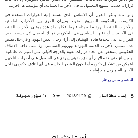
قراراته حسب المنهج المعمول به في الأحزاب العلمانية, أي مؤسسات الحزب.
ومن ثمة يمكن القول أن الاساس الذي تستند إليه القرارات المتخذة في
الكنيست والحكومة الصهيونية منوط بميزان القوى بين الأحزاب العلمانية
والأحزاب الدينية اليهودية الممثلة فيهما. فكلما زاد عدد ممثلي الأحزاب الدينية
في الكنيست أو ثقلها السياسي في الحكومة, فهناك احتمال لان تستند بعض
القرارات التي تتخذها هاتان الهيئتان إلى أراء رجال الدين اليهود. و في حال تقلص
عدد ممثلي الأحزاب الدينية اليهودية ووزنهم السياسي, ولا سيما داخل الائتلاف
الحكومي, يتمخض عن اتخاذ قرارات تقوم بالدرجة الأولى على اعتبارات علمانية.
ولم يفلح حتى هذه الأيام أي حزب ديني يهودي في الحصول على أصوات الناخبين
ليتمكن من تشكيل حكومة أو ليكون العنصر الحاسم في أي ائتلاف حكومي داخل
الكيان الصهيوني منذ إقامته.
المصدر:ماتي زوهار
. إعداد مجلة البيان
2013/04/29
0
شؤون صهيونية
أحدث المنشورات