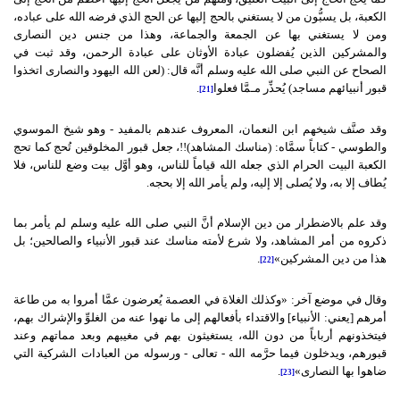
الكعبة، بل يسبُّون من لا يستغني بالحج إليها عن الحج الذي فرضه الله على عباده،
ومن لا يستغني بها عن الجمعة والجماعة، وهذا من جنس دين النصارى
والمشركين الذين يُفضلون عبادة الأوثان على عبادة الرحمن، وقد ثبت في
الصحاح عن النبي صلى الله عليه وسلم أنَّه قال: (لعن الله اليهود والنصارى اتخذوا
قبور أنبيائهم مساجد) يُحذِّر مـمَّا فعلوا
.
[21]
وقد صنَّف شيخهم ابن النعمان، المعروف عندهم بالمفيد - وهو شيخ الموسوي
والطوسي - كتاباً سمَّاه: (مناسك المشاهد)!!، جعل قبور المخلوقين تُحج كما تحج
الكعبة البيت الحرام الذي جعله الله قياماً للناس، وهو أوَّل بيت وضع للناس، فلا
يُطاف إلا به، ولا يُصلى إلا إليه، ولم يأمر الله إلا بحجه.
وقد علم بالاضطرار من دين الإسلام أنَّ النبي صلى الله عليه وسلم لم يأمر بما
ذكروه من أمر المشاهد، ولا شرع لأمته مناسك عند قبور الأنبياء والصالحين؛ بل
هذا من دين المشركين»
.
[22]
وقال في موضع آخر: «وكذلك الغلاة في العصمة يُعرضون عمَّا أمروا به من طاعة
أمرهم [يعني: الأنبياء] والاقتداء بأفعالهم إلى ما نهوا عنه من الغلوِّ والإشراك بهم،
فيتخذونهم أرباباً من دون الله، يستغيثون بهم في مغيبهم وبعد مماتهم وعند
قبورهم، ويدخلون فيما حرَّمه الله - تعالى - ورسوله من العبادات الشركية التي
ضاهوا بها النصارى»
.
[23]