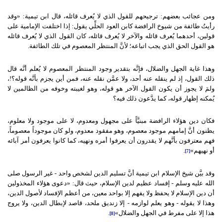
ومن عجائب بعضهم: ترجيحهم للقول الذي لا يُعرف قائله، قال ابن تيمية: «وقد
رأيتُ طائفة من شيوخ الرافضة كابن العود الحلِّي يقول: إذا اختلفت الإمامية على
قولين، أحدهما يُعرف قائله والآخر لا يُعرف قائله، كان القول الذي لا يُعرف قائله
هو القول الحق الذي يجب اتباعه؛ لأنَّ المنتظر المعصوم في تلك الطائفة.
وهذا غاية الجهل والضلال، فإنَّه بتقدير وجود المنتظر المعصوم لا يُعلم أنَّه قال
ذلك القول، إذ لم ينقله عنه أحد، ولا عمَّن نقله عنه، فمن أين يجزم بأنَّه قوله؟!،
ولمَ لا يجوز أن يكون القول الآخر هو قوله، وهو لغيبته وخوفه من الظالمين لا
يُمكنه إظهار قوله، كما يدَّعون ذلك فيه؟
فكان دين هؤلاء الرافضة مبنيَّاً على مجهول ومعدوم، لا على موجود ولا معلوم،
يظنون أنَّ إمامهم موجود معصوم، وهو مفقود معدوم، ولو كان موجوداً معصوماً،
فهم معترفون بأنَّهم لا يقدرون أن يعرفوا أمره ونهيه، كما كانوا يعرفون أمر آبائه
أو نهيهم»
.
[7]
وقد بيَّن شيخ الإسلام ابن تيمية أنَّ تسليم الدين لشخص واحد - غير الرسول صلى
الله عليه وسلم - إفساد عظيم لدين الإسلام، حيث قال: «دعوى هؤلاء المخذولين
أن دين الإسلام لا يحفظ ولا يفهم إلا بواحد معين، من أعظم الإفساد لأصول الدين،
وهذا لا يقوله - وهو يعلم لوازمه - إلا زنديق ملحد، قاصد لإبطال الدين، ولا يروج
هذا إلا على مفرط في الجهل والضلال»
.
[8]