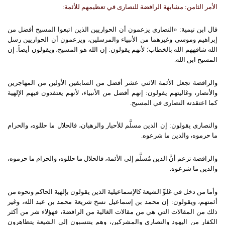
الأمر الثامن: مشابهة الرافضة للنصارى في تعظيمهم للأئمة:
قال ابن تيمية: «النصارى يزعمون أن الحواريين الذين اتبعوا المسيح أفضل من
إبراهيم وموسى وغيرهما من الأنبياء والمرسلين، ويزعمون أن الحواريين رسل
الله شافههم الله بالخطاب؛ لأنهم يقولون: إن الله هو المسيح، ويقولون أيضاً: إن
المسيح ابن الله.
والرافضة تجعل الأئمة الاثني عشر أفضل من السابقين الأولين من المهاجرين
والأنصار، وغاليتهم يقولون: إنهم أفضل من الأنبياء، لأنهم يعتقدون فيهم الإلهية
كما اعتقدته النصارى في المسيح.
والنصارى يقولون: إن الدين مسلَّم للأحبار والرهبان، فالحلال ما حللوه، والحرام
ما حرموه، والدين ما شرعوه.
والرافضة تزعم أنَّ الدين مُسلَّم إلى الأئمة، فالحلال ما حللوه، والحرام ما حرموه،
والدين ما شرعوه.
وأما من دخل في غلوِّ الشيعة كالإسماعيلية الذين يقولون بإلهية الحاكم ونحوه من
أئمتهم، ويقولون: إن محمد بن إسماعيل نسخ شريعة محمد بن عبد الله، وغير
ذلك من المقالات التي هي من مقالات الغالية من الرافضة، فهؤلاء شر من أكثر
الكفار من اليهود والنصارى والمشركين، وهم ينتسبون إلى الشيعة يتظاهرون