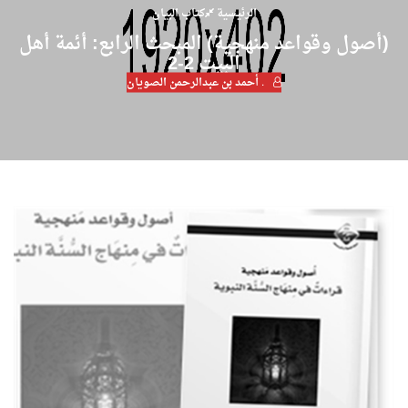
الرئيسية
كتاب البيان
(أصول وقواعد منهجية) المبحث الرابع: أئمة أهل
البيت 2-2
. أحمد بن عبدالرحمن الصويان