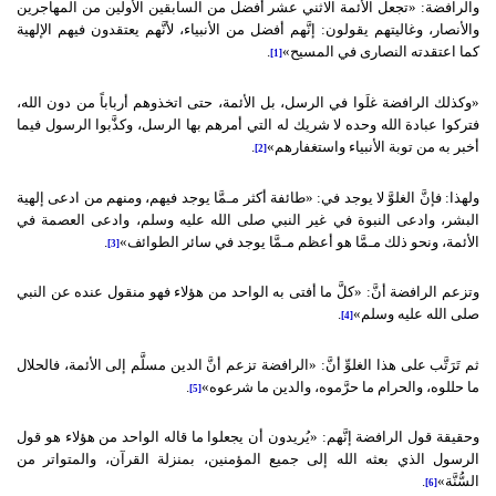
والرافضة: «تجعل الأئمة الاثني عشر أفضل من السابقين الأولين من المهاجرين
والأنصار، وغاليتهم يقولون: إنَّهم أفضل من الأنبياء، لأنَّهم يعتقدون فيهم الإلهية
كما اعتقدته النصارى في المسيح»
.
[1]
«وكذلك الرافضة غلَوا في الرسل، بل الأئمة، حتى اتخذوهم أرباباً من دون الله،
فتركوا عبادة الله وحده لا شريك له التي أمرهم بها الرسل، وكذَّبوا الرسول فيما
أخبر به من توبة الأنبياء واستغفارهم»
.
[2]
ولهذا: فإنَّ الغلوَّ لا يوجد في: «طائفة أكثر مـمَّا يوجد فيهم، ومنهم من ادعى إلهية
البشر، وادعى النبوة في غير النبي صلى الله عليه وسلم، وادعى العصمة في
الأئمة، ونحو ذلك مـمَّا هو أعظم مـمَّا يوجد في سائر الطوائف»
.
[3]
وتزعم الرافضة أنَّ: «كلَّ ما أفتى به الواحد من هؤلاء فهو منقول عنده عن النبي
صلى الله عليه وسلم»
.
[4]
ثم تَرَتَّب على هذا الغلوِّ أنَّ: «الرافضة تزعم أنَّ الدين مسلَّم إلى الأئمة، فالحلال
ما حللوه، والحرام ما حرَّموه، والدين ما شرعوه»
.
[5]
وحقيقة قول الرافضة إنَّهم: «يُريدون أن يجعلوا ما قاله الواحد من هؤلاء هو قول
الرسول الذي بعثه الله إلى جميع المؤمنين، بمنزلة القرآن، والمتواتر من
السُّنَّة»
.
[6]