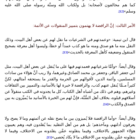
كما هم مخالفون لأصحابه؛ بل ولكتاب الله وسنَّة رسوله صلى الله عليه
وسلم»
.
[12]
الأمر الثالث: إنَّ الرافضة لا يهتمون بتمييز المنقولات عن الأئمة:
قال ابن تيمية: «وعمدتهم في الشرعيات ما نقل لهم عن بعض أهل البيت، وذلك
النقل منه ما هو صدق ومنه ما هو كذب عمداً أو خطأ، وليسوا أهل معرفة بصحيح
المنقول وضعيفه كأهل المعرفة بالحديث»
.
[13]
وقال أيضاً: «وأمَّا شرعياتهم فعمدتهم فيها على ما يُنقل عن بعض أهل البيت، مثل
أبي جعفر الباقر، وجعفر بن محمد الصادق وغيرهما، ولا ريب أنَّ هؤلاء من سادات
المسلمين، وأئمة الدين، لأقوالهم من الحرمة والقدر ما يستحقه أمثالهم، لكنَّ
كثيراً مـمَّا يُنقل عنهم كذب، والرافضة لا خبرة لها بالأسانيد، والتمييز بين الثقافات
وغيرهم، وهم في ذلك من أشباه أهل الكتاب، كل ما يجدونه في الكتب منقولاً عن
أسلافهم قبلوه، بخلاف أهل السُّنَّة، فإنَّ لهم من الخبرة بالأسانيد ما يُميِّزون به بين
الصدق والكذب»
.
[14]
وقال أيضاً: «وأما الرافضة فلا يُميزون بين ما يصح نقله عن أئمتهم وما لا يصح، ولا
يعرفون أدلتهم، ومآخذهم؛ بل هم من أهل التقليد بما يُقلدون فيه، وهم يعيبون
هؤلاء الجمهور بالاختلاف، وفيما ينقلونه عمَّن يقلدونه من الاختلاف، وفيما لا
ينقلونه عمَّن يقلدونه من الاختلاف ما لا يكاد يُحصى»
.
[15]