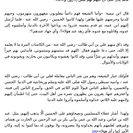
قال ابن تيمية: «وأما الشيعة فهم دائماً مغلوبون مقهورون منهزمون، وحبهم
للدنيا وحرصهم عليها ظاهر؛ ولهذا كاتبوا الحسين - رضي الله عنه - فلما أرسل
إليهم ابن عمه، ثم قدم بنفسه غدروا به، وباعوا الآخرة بالدنيا، وأسلموه إلى
عدوه، وقاتلوه مع عدوه، فأي زهد عند هؤلاء؟، وأي جهاد عندهم؟!.
وقد ذاق منهم علي بن أبي طالب - رضي الله عنه - من الكاسات المرة ما لا يعلمه
إلا الله، حتى دعا عليهم فقال: اللهم قد سئمتهم وسئموني، فأبدلني بهم خيراً
منهم، وأبدلهم بي شرَّاً مني، وقد كانوا يغشونه ويكاتبون من يحاربه، ويخونونه في
الولايات والأموال...
فأولئك خيار الشيعة، وهم من شر الناس معاملة لعلي بن أبي طالب - رضي الله
عنه -، وابنيه سبطي رسول الله صلى الله عليه وسلم وريحانتيه في الدنيا: الحسن
والحسين، وأعظم الناس قبولاً للوم اللائم في الحق، وأسرع الناس إلى فتنة،
وأعجزهم عنها، يغرون من يظهرون نصره من أهل البيت، حتى إذا اطمأن إليهم
ولامهم عليه اللائم، خذلوه وأسلموه وآثروا عليه الدنيا.
ولهذا: أشار عقلاء المسلمين ونصحاؤهم على الحسين ألَّا يذهب إليهم، مثل: عبد
الله بن عباس، وعبد الله بن عمر، وأبي بكر بن عبد الرحمن بن الحارث بن هشام،
وغيرهم، لعلمهم بأنهم يخذلونه ولا ينصرونه، ولا يوفون له بما كتبوا به إليه، وكان
الأمر كما رأى هؤلاء»
.
[26]