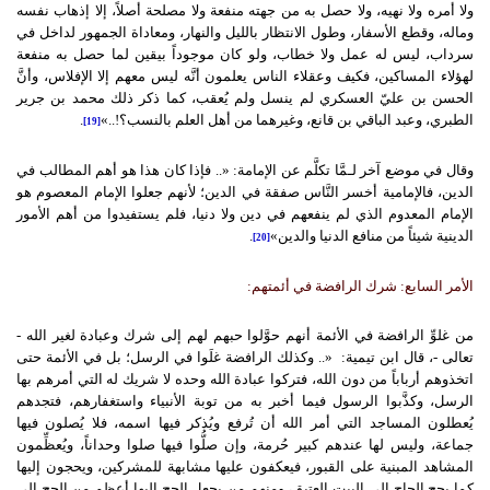
ولا أمره ولا نهيه، ولا حصل به من جهته منفعة ولا مصلحة أصلاً، إلا إذهاب نفسه
وماله، وقطع الأسفار، وطول الانتظار بالليل والنهار، ومعاداة الجمهور لداخل في
سرداب، ليس له عمل ولا خطاب، ولو كان موجوداً بيقين لما حصل به منفعة
لهؤلاء المساكين، فكيف وعقلاء الناس يعلمون أنَّه ليس معهم إلا الإفلاس، وأنَّ
الحسن بن عليّ العسكري لم ينسل ولم يُعقب، كما ذكر ذلك محمد بن جرير
الطبري، وعبد الباقي بن قانع، وغيرهما من أهل العلم بالنسب؟!..»
.
[19]
وقال في موضع آخر لـمَّا تكلَّم عن الإمامة: «.. فإذا كان هذا هو أهم المطالب في
الدين، فالإمامية أخسر النَّاس صفقة في الدين؛ لأنهم جعلوا الإمام المعصوم هو
الإمام المعدوم الذي لم ينفعهم في دين ولا دنيا، فلم يستفيدوا من أهم الأمور
الدينية شيئاً من منافع الدنيا والدين»
.
[20]
الأمر السابع: شرك الرافضة في أئمتهم:
من غلوِّ الرافضة في الأئمة أنهم حوَّلوا حبهم لهم إلى شرك وعبادة لغير الله -
تعالى -، قال ابن تيمية: «.. وكذلك الرافضة غلَوا في الرسل؛ بل في الأئمة حتى
اتخذوهم أرباباً من دون الله، فتركوا عبادة الله وحده لا شريك له التي أمرهم بها
الرسل، وكذَّبوا الرسول فيما أخبر به من توبة الأنبياء واستغفارهم، فتجدهم
يُعطلون المساجد التي أمر الله أن تُرفع ويُذكر فيها اسمه، فلا يُصلون فيها
جماعة، وليس لها عندهم كبير حُرمة، وإن صلُّوا فيها صلوا وحداناً، ويُعظِّمون
المشاهد المبنية على القبور، فيعكفون عليها مشابهة للمشركين، ويحجون إليها
كما يحج الحاج إلى البيت العتيق، ومنهم من يجعل الحج إليها أعظم من الحج إلى