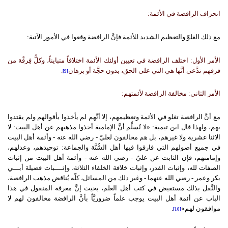
انحراف الرافضة في الأئمة:
مع ذلك الغلوّ والتعظيم الشديد للأئمة فإنَّ الرافضة وقعوا في الأمور الآتية:
الأمر الأول: اختلف الرافضة في تعيين أولئك الأئمة اختلافاً متبايناً، وكلُّ فِرقْة من
فرقهم تدَّعي أنَّها هي التي على الحق، بدون حجَّة أو برهان
.
[9]
الأمر الثاني: مخالفة الرافضة لأئمتهم:
مع أنَّ الرافضة تغلو في الأئمة وتعظيمهم، إلا أنَّهم لم يأخذوا بأقوالهم ولم يقتدوا
بهم، ولهذا قال ابن تيمية: «لا نُسلِّم أنَّ الإمامية أخذوا مذهبهم عن أهل البيت: لا
الاثنا عشرية ولا غيرهم، بل هم مخالفون لعليّ - رضي الله عنه - وأئمة أهل البيت
في جميع أصولهم التي فارقوا فيها أهل السُّنَّة والجماعة: توحيدهم، وعدلهم،
وإمامتهم، فإن الثابت عن عليّ - رضي الله عنه - وأئمة أهل البيت من إثبات
الصفات لله، وإثبات القدر، وإثبات خلافة الخلفاء الثلاثة، وإثــــبات فضيلة أبـــي
بكر وعمر - رضي الله عنهما - وغير ذلك من المسائل، كلّه يُناقض مذهب الرافضة،
والنَّقل بذلك مستفيض في كتب أهل العلم، بحيث إنَّ معرفة المنقول في هذا
الباب عن أئمة أهل البيت يوجب علماً ضروريَّاً بأنَّ الرافضة مخالفون لهم لا
موافقون لهم»
.
[10]