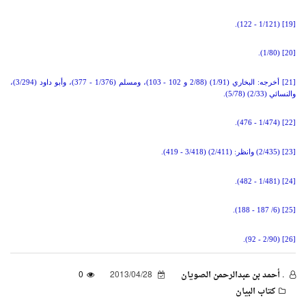
(1/121 - 122).
[19]
(1/80).
[20]
[21]
أخرجه: البخاري (1/91) (2/88 و 102 - 103)، ومسلم (1/376 - 377)، وأبو داود (3/294)،
والنسائي (2/33) (5/78).
(1/474 - 476).
[22]
[23]
(2/435) وانظر: (2/411) (3/418 - 419).
(1/481 - 482).
[24]
(6/ 187 - 188).
[25]
(2/90 - 92).
[26]
. أحمد بن عبدالرحمن الصويان
2013/04/28
0
كتاب البيان