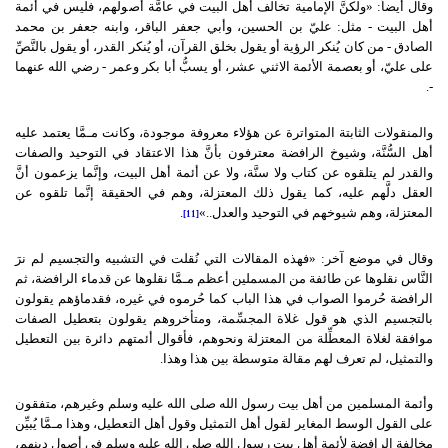
وقال أيضاً: «ولكنَّ الإمامية تخالف أهل البيت في عامَّة أصولهم، فليس في أئمة
أهل البيت - مثل: عليّ بن الحسين، وأبي جعفر الباقر، وابنه جعفر بن محمد
الصادق - من كان يُنكر الرؤية أو يقول بخلق القرآن، أو يُنكر القدر، أو يقول بالنَّصِّ
على عليّ، أو بعصمة الأئمة الاثني عشر، أو يسبُّ أبا بكر وعمر - رضي الله عنهما
-.
والمنقولات الثابتة المتواترة عن هؤلاء معروفة موجودة، وكانت مـمَّا يعتمد عليه
أهل السُّنَّة، وشيوخ الرافضة معترفون بأنَّ هذا الاعتقاد في التوحيد والصفات
والقدر لم يتلقوه عن كتاب ولا سنَّة، ولا عن أئمة أهل البيت، وإنَّما يزعمون أنَّ
العقل دلَّهم عليه، كما يقول ذلك المعتزلة، وهم في الحقيقة إنَّما تلقوه عن
المعتزلة، وهم شيوخهم في التوحيد والعدل..»
.
[11]
وقال في موضع آخر: «فهذه المقالات التي نُقلت في التشبيه والتجسيم لم نرَ
النَّاس نقلوها عن طائفة من المسملين أعظم مـمَّا نقلوها عن قدماء الرافضة، ثم
الرافضة حُرموا الصواب في هذا الباب كما حُرموه في غيره، فقدماؤهم يقولون
بالتجسيم الذي هو قول غلاة المجسِّمة، ومتأخروهم يقولون بتعطيل الصفات
موافقة لغلاة المعطِّلة من المعتزلة ونحوهم، فأقوال أئمتهم دائرة بين التعطيل
والتمثيل، لم تعرف لهم مقالة متوسطة بين هذا وهذا.
وأئمة المسلمين من أهل بيت رسول الله صلى الله عليه وسلم وغيرهم، متفقون
على القول الوسط المغاير لقول أهل التمثيل وقول أهل التعطيل، وهذا مـمَّا يُبيِّن
مخالفة الرافضة لأئمة أهل بيت رسول الله صلى الله عليه وسلم في أصول دينهم،