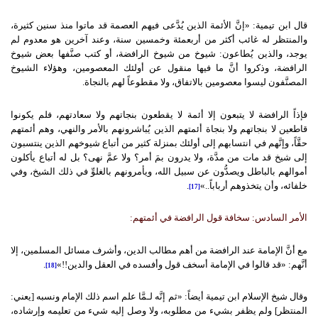
قال ابن تيمية: «إنَّ الأئمة الذين يُدَّعى فيهم العصمة قد ماتوا منذ سنين كثيرة،
والمنتظر له غائب أكثر من أربعمئة وخمسين سنة، وعند آخرين هو معدوم لم
يوجد، والذين يُطاعون: شيوخ من شيوخ الرافضة، أو كتب صنَّفها بعض شيوخ
الرافضة، وذكروا أنَّ ما فيها منقول عن أولئك المعصومين، وهؤلاء الشيوخ
المصنَّفون ليسوا معصومين بالاتفاق، ولا مقطوعاً لهم بالنجاة.
فإذاً الرافضة لا يتبعون إلا أئمة لا يقطعون بنجاتهم ولا سعادتهم، فلم يكونوا
قاطعين لا بنجاتهم ولا بنجاة أئمتهم الذين يُباشرونهم بالأمر والنهي، وهم أئمتهم
حقَّاً، وإنَّهم في انتسابهم إلى أولئك بمنزلة كثير من أتباع شيوخهم الذين ينتسبون
إلى شيخ قد مات من مدَّة، ولا يدرون بمَ أمر؟ ولا عمَّ نهى؟ بل له أتباع يأكلون
أموالهم بالباطل ويصدُّون عن سبيل الله، ويأمرونهم بالغلوِّ في ذلك الشيخ، وفي
خلفائه، وأن يتخذوهم أرباباً..»
.
[17]
الأمر السادس: سخافة قول الرافضة في أئمتهم:
مع أنَّ الإمامة عند الرافضة من أهم مطالب الدين، وأشرف مسائل المسلمين، إلا
أنَّهم: «قد قالوا في الإمامة أسخف قول وأفسده في العقل والدين!!»
.
[18]
وقال شيخ الإسلام ابن تيمية أيضاً: «ثم إنَّه لـمَّا علم اسم ذلك الإمام ونسبه [يعني:
المنتظر] ولم يظفر بشيء من مطلوبه، ولا وصل إليه شيء من تعليمه وإرشاده،