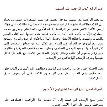
الأمر الرابع: كذب الرافضة على أئمتهم:
لم يقف الرافضة مع أئمتهم عند حدِّ القصور في تمييز المنقولات عنهم، بل تعداه
إلى الكذب والافتراء عليهم، قال ابن تيمية - رحمه الله تعالى -: «الكذب على هؤلاء
[يعني: الأئمة الاثني عشر] في الرافضة أعظم الأمور، خاصة على جعفر بن محمد
الصادق، فإنَّه ما كُذب على أحد ما كُذب عليه، حتى نسبوا إليه كتاب الجفر
والبطالة والهفت واختلاج الأعضاء وجدول الهلال وأحكام الرعود والبروق ومنافع
سور القرآن وقراءة القرآن في المنام، وما يُذكر عنه من حقائق التفسير التي
ذكر كثيراً منها أبو عبد الرحمن السلمي، وصارت هذه مكاسب للطرقية وأمثالهم،
حتى زعم بعضهم أنَّ كتاب رسائل إخوان الصفا من كلامه، مع علم كلِّ عاقل
يفهمها ويعرف الإسلام أنَّها تناقض دين الإسلام...
وفي الجملة: فمن جرَّب الرافضة في كتابهم وخطابهم علم أنَّهم من أكذب خلق
الله، فكيف يثق القلب بنقل من كثر منهم الكذب قبل أن يعرف صدق
النَّاقل؟»
.
[16]
الأمر الخامس: اتباع الرافضة لشيوخهم لا لأئمتهم:
يُشير شيخ الإسلام ابن تيمية إلى أنَّ حقيقة حال الرافضة اعتمادهم على
شيوخهم، وليس على أقوال الاثني عشر...!.