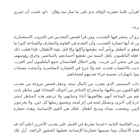
لقرآن، فلما حضرته الوفاة ندم على ما صار منه وقال:
«لو علمت أن عمري
رة».
 غرو أن ينتشر فيها التعذيب، ومن قرأ قصص المعذبين في الحروب الاستعمارية
ن له أنها حضارة التعذيب، وأن التقدم في العلوم والمعارف والصناعة كثيرا ما
 يد الطفل ويأمر أمه بطبخها وأكلها وإلا قتل بقية الأطفال، فإذا فعلت ذلك
ما فعله الباطنيون بأهل السنة من تقطيع أجسادهم بالمناشير، وخرق رؤوسهم،
ذبين في سجن أبي غريب،
وفي احتلال أفغانستان جمع الباطنيون أسر العرب،
التعذيب بالاغتصاب فحدث عنه ولا حرج في الحضارة المعاصرة. وأنشئت مصحات
وا بانهيارات نفسية جراء تعذيبهم لضحاياهم.
لعذاب المستمر الذي يقترب من إكمال سنة، وتنقل قصص مروعة من تعذيب
قلع العيون من مآقيها، واستخراج الحناجر من أجواف الضحايا؛ فهي مناظر باتت
م من المناعة أنهم يطالعونها أثناء وجباتهم، ولا تردهم هذه المناظر لبشر
ة إلى أخرى، وتشكل لجنة في إثر لجنة، ويجتمع رسلها كل حين، ولا يخرجون
ين، ويغتصب نساء، ويذبح أطفال.. فتلك هي القيم الإنسانية، وهذه حضارة
ب العالمية الثانية:«عندما تنخرط في العمل على تعذيب الآخرين اعلم أنك قد
الأعمال، وما نسميها حضارتنا الإنسانية تغطيها القشور الزائفة.. أزل تلك