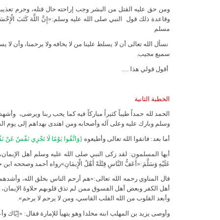
ومن حق عليه القتل من البشر وجب إراحته حال قتله، وحرم تعذيبه، و
وقاعدة ذلك قول
النبي صلى الله عليه وسلم:«إِنَّ اللَّهَ كَتَبَ الْإِحْسَانَ ع
مسلم
نسأل الله تعالى أن لا يسلط علينا من لا يخافه ولا يرحمنا، وأن لا ي
سميع مجيب.
أقول قولي هذا .....
الخطبة الثانية
الحمد لله حمداً طيباً كثيراً مباركاً فيه كما يحب ربنا ويرضى،
وأشهد 
وسلم وبارك عليه وعلى آله وأصحابه ومن اهتدى بهداهم إلى يوم الد
أما بعد: فاتقوا الله تعالى وأطيعوه
{وَاتَّقُوا يَوْمًا لَا تَجْزِي نَفْسٌ عَنْ نَفْس
أيها المسلمون: لقد زكى النبي صلى الله عليه وسلم أهل الإيمان،
عَلَيْهِ وَسَلَّمَ:«أَعَفُّ النَّاسِ قِتْلَةً أَهْلُ الْإِيمَانِ»رواه أحمد وصححه ابن
قال المناوي رحمه الله تعالى:«هم أرحم الناس بخلق الله، وأشدهم تحر
أهل الكفر وبعض أهل الفسوق ممن لم تذق قلوبهم حلاوةَ الإيمان، و
وأبعد القلوب من الله القلب القاسي، ومن لا يرحم لا يرحم».
وأوصى يزيد بن المهلب ابنه مخلدا وهو يتهيأ للإمارة فقال: «إيّاك وأ