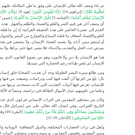
ثم جاء وصف الله تعالى للإنسان على وفق ما ظن الملائكة عليهم ا
لَظَلُومٌ كَفَّارٌ}
[إبراهيم:34]
{إِنَّهُ لَيَئُوسٌ كَفُورٌ}
[هود:9]
{وَكَانَ الإِنْ
الإِنْسَانُ لِيَفْجُرَ أَمَامَهُ}
[القيامة:5]
{قُتِلَ الإِنْسَانُ مَا أَكْفَرَهُ}
أي وصف آخر هي قيم الشر والعلو والفساد والظلم والجهل.. هذه هي 
القدم إلى عصرنا الحاضر على هذه الحقيقة القرآنية؛ إذ إن ما فعل
العلو والإفساد أضعاف ما قتلته السباع والجوارح من البشر والحيوا
أو لينتقم ممن آذاه، ولا يفسد كفساد الإنسان، ولا يتشفى في تعذي
بمرض حب القتل والتعذيب والدماء، فلا يصبر عنها حتى يراها، ولا 
هذا هو الإنسان بلا دين ولا قانون، وهو من يصوغ القانون الذي يبيح
الإنسان لم تتغير طباعه رغم الحضارة التي شيدها..
ومن طالع سيرة البشر الطويلة وجد أن تعذيب الضحايا خلق إنساني 
بال؛ بلغ من كثرتها أن ألفت فيها كتب ودراسات، وصيغت من فنها
للإنسان، تعرض فيها أدوات التعذيب التي كانت تستخدم، تزينها شروح 
وعلما من علومهم، تبذل الأموال الطائلة في دراسته، وتنشأ له الأكا
وكان من مشاهير المعذِبين في التراث الإنساني فرعون الذي عذ
التاريخ العبراني، وفي امتنان الله تعالى على بني إسرائيل قال 
وَيَسْتَحْيُونَ نِسَاءَكُمْ وَفِي ذَلِكُمْ بَلَاءٌ مِنْ رَبِّكُمْ عَظِيمٌ}
[البقرة:49] وفي آية أخرى
عَالِيًا مِنَ المُسْرِفِينَ}
[الدُخان:30-31].
ونُقل في تراث الحضارات المختلفة، والدول المتعاقبة: اليونانية وال
وسير المعذِبين وقصص المعذَبين، ورسوم ونحوت وتصاوير لأدوات ال