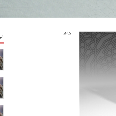
شارك:
أح