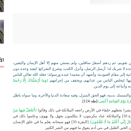
ال
قويم، ثم ردهم أسفل سافلين، ولم يستثن منهم إلا أهل الإيمان واليقين،
 وحده لا شريك له؛ أرسل الرسل، وأنزل الكتب، وشرع الشرائع؛ ليعبد وحده دون
ية إلى مقام العبودية، وأشهد أن محمدا عبده ورسوله؛ جعله الله تعالى للناس
ى فيها؛ ليخلص الناس من عذابهم، ويخفف من إجرامهم
{وَمَا أَرْسَلْنَاكَ إِلَّا رَحْمَةً
 وأتباعه إلى يوم الدين.
 والتمسك بدينه، فهو الحق المنزل، وفيه سعادة الدنيا والآخرة، وما سواه باطل
ُهُ يَوْمَ القِيَامَةِ أَعْمَى}
[طه:124].
 بشرا يجعلهم خلفاء في الأرض راجعه الملائكة في ذلك وقالوا
{أَتَجْعَلُ فِيهَا مَنْ
[البقرة:30] والملائكة عباد مكرمون، لا يتكلمون بجهل ولا بهوى، وعلموا ذلك في
الَ إِنِّي أَعْلَمُ مَا لَا تَعْلَمُونَ}
[البقرة:30] فهو سبحانه يعلم ما في خلق الإنسان
 الخير القليل في بني آدم يفوق ما فيهم من الشر الكثير.