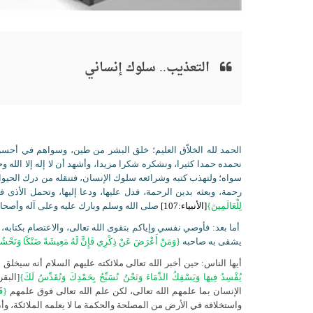
التعذيب.. سلوك إنساني
الحمد لله الخلاّق
العليم؛ خلق البشر من طين، وسواهم في أحسن ت
نحمده حمدا كثيرا، ونشكره شكرا مزيدا، وأشهد أن لا إله إلا الله
سواه؛ ولتهذب كتبه وشرائعه سلوك الإنسان، فتنقله من درك الحيوان
رحمة، وبعثه بدين الرحمة، فدل عليها، ودعا إليها، وتحمل الأذ
لِلْعَالَمِينَ}
[الأنبياء:107]
صلى الله وسلم وبارك عليه وعلى آله وأصحابه
أما بعد: فأوصي نفسي وإياكم بتقوى الله تعالى، والاعتصام بكتابه،
يشقى به صاحبه
{وَمَنْ أَعْرَضَ عَنْ ذِكْرِي فَإِنَّ لَهُ مَعِيشَةً ضَنْكًا وَنَحْشُر
أيها الناس: حين أخبر الله تعالى ملائكته عليهم السلام أنه سيخلق
يُفْسِدُ فِيهَا وَيَسْفِكُ الدِّمَاءَ وَنَحْنُ نُسَبِّحُ بِحَمْدِكَ وَنُقَدِّسُ لَكَ}
الإنسان بما علمهم الله تعالى، لكن علم الله تعالى فوق علمهم
{قَ
واستخلافه في الأرض من المصلحة والحكمة ما لا يعلمه الملائكة، وأن