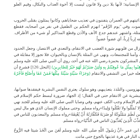
نسانية؛ لأنها بلا دين ولا قانون ليست إلا أخوة العذاب والنكال، وقيم العلو
دائيتهم في العمران يتفننون في تعذيب ضحاياهم، وكانوا يمثلون بقتلى الحروب
وت. وفي "يوم الرَّقَم" انهزم الحكم بن الطفيل في نفر من أصحابه، فقطع
لة، واشتهر عندهم جدع الأنف والأذن وقطع المذاكير أو شيء من الأطراف.
باً إرباً، أي عضواً عضواً.
زال من قلوبهم سَورة الغضب في الانتقام، والتعدي في الانتصار، وجعل الحدود
أمنا للمجتمعات، ونهى عن المثلة بالإنسان وبالحيوان، فلا تجوز إلا مقابلة في
 المشركون بحمزة رضي الله عنه في أحد، روي أن النبي صلى الله عليه وسلم
ِبُوا بِمِثْلِ مَا عُوقِبْتُمْ بِهِ وَلَئِنْ صَبَرْتُمْ لَهُوَ خَيْرٌ لِلصَّابِرِينَ}
[النحل:126] فشرع أن
له خيرا من التشفي والانتقام
{وَجَزَاءُ سَيِّئَةٍ سَيِّئَةٌ مِثْلُهَا فَمَنْ عَفَا وَأَصْلَحَ فَأَجْرُهُ
هزومين، والتلذذ بتعذيبهم، وهو سلوك يعتري النفس البشرية فيفقدها صوابها،
بشرية عن الانتقام حتى في القتال؛ إذ الجهاد ضرورة لبسط حكم الإسلام في
حكم الإسلام وجب الكف عنهم، وفي وصايا النبي صلى الله عليه وسلم للجند نهي
ولا تُمَثِّلُوا ولا تَقْتُلُوا وَلِيدًا»رواه مسلم. وحتى مملوك الإنسان الذي هو مال ليس
مَمْلُوكَهُ أو ضَرَبَهُ فَكَفَّارَتُهُ أَنْ يُعْتِقَهُ»رواه مسلم. والمعذبون للناس في
 الَّذِينَ يُعَذِّبُونَ الناس في الدُّنْيَا»رواه مسلم.
 «أنَّ رَسُولَ اللَّهِ صلى الله عليه وسلم لَعَنَ من اتَّخَذَ شيئا فيه الرُّوحُ
 النار في هرة عذبتها بالجوع حتى ماتت.