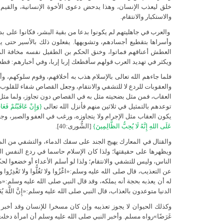
خلق ليعذب الإنسان، وهذا يدحض دعوى الأخوة الإنسانية، والقيم الإ
والاستكبار والانتقام.
والعرب في جاهليتهم لم يكونوا بدعا من بقية البشر، فكانوا على ب
وأسراها بتقطيع أجسادهم، وتشويهها. يفعلون ذلك بالأسير حتى يم
العطش أعناقهم فماتوا، وخنق الحكم بن الطفيل نفسه مخافة المث
ويكثر في تهديد العرب قولهم سأقطعك إربا إربا، وفي أخبارهم: قطعه إر
فلما جاءهم الله تعالى بالإسلام هذب به أخلاقهم، وقوم سلوكهم، وأ
والعقوبات للردع لا للتشفي والانتقام، وجعل القصاص شفاء للقلوب، و
العقاب، فمن مثل بضحيته مثل به في القصاص دون تجاوز، ولما مثل
توعدهم بالتمثيل في ثلاثين منهم فأنزل الله تعالى
{وَإِنْ عَاقَبْتُمْ فَعَاق
يكون العقاب مثل الإجرام ولا يتجاوزه، ورغب في العفو والصبر، وجع
عَلَى اللهِ إِنَّهُ لَا يُحِبُّ الظَّالِمِينَ}
[الشُّورى:40].
والقتال في المعارك يهيج الجند على سفك الدماء، والتشفي من الم
ويظهرها على حقيقتها؛ ولذا كان الإسلام حاسما في ردع النفس ال
الناس، وليس للتشفي والانتقام؛ ولذا لو أسلم الأعداء أو خضعوا ل
عن التعذيب، قال صلى الله عليه وسلم:«اغْزُوا ولا تَغُلُّوا ولا تَغْدِرُوا 
له أن يعذبه بحجة أنه يملكه، وقد قال النبي صلى الله عليه وسلم:«من لَطَمَ 
الدنيا متوعدون بالعذاب، قال النبي صلى الله عليه وسلم:«إِنَّ اللَّهَ يُعَذِّبُ
وكذلك الحيوان لا يجوز تعذيبه وإن كان مسخرا للإنسان وقد أخبر ابن عمر
غَرَضًا»رواه مسلم. وأخبر النبي صلى الله عليه وسلم أن امرأة دخلت