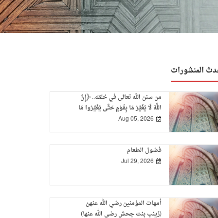
دث المنشورات
من سنن الله تعالى في خلقه.. ﴿إِنَّ
اللَّهَ لَا يُغَيِّرُ مَا بِقَوْمٍ حَتَّى يُغَيِّرُوا مَا
بِأَنْفُسِهِمْ﴾
Aug 05, 2026
فضول الطعام
Jul 29, 2026
أمهات المؤمنين رضي الله عنهن
(زينب بنت جحش رضي الله عنها)