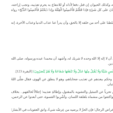
كذلك الحيوان إن قتل دفعا لأذاه أو للانتفاع به يحرم تعذيبه، وتجب إراحته،
لى كل شَيْءٍ فإذا قَتَلْتُمْ فَأَحْسِنُوا الْقِتْلَةَ وإذا ذَبَحْتُمْ فَأَحْسِنُوا الذَّبْحَ» رواه
سلطنا على أحد من خلقه إلا بالحق، وأن يدرأ عنا عذاب الدنيا وعذاب الآخرة، إنه
أن لا إله إلا الله وحده لا شريك له، وأشهد أن محمدا عبده ورسوله، صلى الله
ين.
ٍ شَيْئًا وَلَا يُقْبَلُ مِنْهَا عَدْلٌ وَلَا تَنْفَعُهَا شَفَاعَةٌ وَلَا هُمْ يُنْصَرُونَ}
[البقرة:123].
 وحكم ببعدهم عن تعذيب ضحاياهم، وهو لا ينطق عن الهوى، فقال صَلَّى اللهُ
 حبان.
ياً عن التمثيل والتشويه بالمقتول، وإطالةِ تعذيبه؛ إجلالاً لخالقهم... بخلاف
اكتفوا من مسَماه بلقلقة اللسان، وأشْرِبوا القسوة، حتى أبعدوا عن الرحمن،
عراض الرجال؛ فإن الحرَّ لا يرضيه من عِرضْه شيءٌ، واتق العقوبات في الأبشار؛