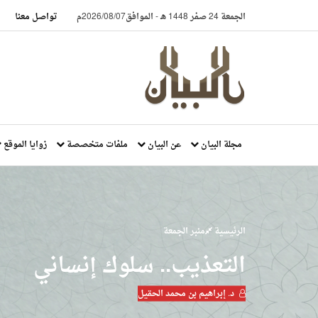
الجمعة 24 صفر 1448 هـ
-
الموافق2026/08/07م
تواصل معنا
مجلة البيان
عن البيان
ملفات متخصصة
زوايا الموقع
الرئيسية
منبر الجمعة
التعذيب.. سلوك إنساني
د. إبراهيم بن محمد الحقيل