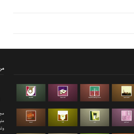
من
مجلة
منب
وتذ