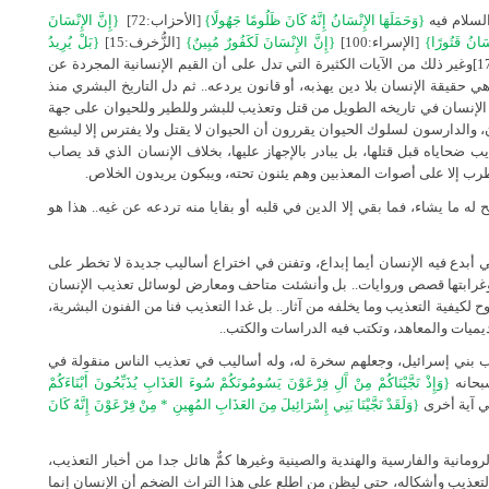
لسلام فيه
{وَحَمَلَهَا الإِنْسَانُ إِنَّهُ كَانَ ظَلُومًا جَهُولًا}
[الأحزاب:72]
{إِنَّ الإِنْسَانَ
سَانُ قَتُورًا}
[الإسراء:100]
{إِنَّ الإِنْسَانَ لَكَفُورٌ مُبِينٌ}
[الزُّخرف:15]
{بَلْ يُرِيدُ
[عبس:17]وغير ذلك من الآيات الكثيرة التي تدل على أن القيم الإنسانية المجردة عن
حقيقة الإنسان بلا دين يهذبه، أو قانون يردعه.. ثم دل التاريخ البشري منذ
ه الإنسان في تاريخه الطويل من قتل وتعذيب للبشر وللطير وللحيوان على جهة
ن، والدارسون لسلوك الحيوان يقررون أن الحيوان لا يقتل ولا يفترس إلا ليشبع
ب ضحاياه قبل قتلها، بل يبادر بالإجهاز عليها، بخلاف الإنسان الذي قد يصاب
يطرب إلا على أصوات المعذبين وهم يئنون تحته، ويبكون يريدون الخلاص.
 له ما يشاء، فما بقي إلا الدين في قلبه أو بقايا منه تردعه عن غيه.. هذا هو
أبدع فيه الإنسان أيما إبداع، وتفنن في اختراع أساليب جديدة لا تخطر على
 وغرابتها قصص وروايات.. بل وأنشئت متاحف ومعارض لوسائل تعذيب الإنسان
لكيفية التعذيب وما يخلفه من آثار.. بل غدا التعذيب فنا من الفنون البشرية،
ديميات والمعاهد، وتكتب فيه الدراسات والكتب..
ب بني إسرائيل، وجعلهم سخرة له، وله أساليب في تعذيب الناس منقولة في
سبحانه
{وَإِذْ نَجَّيْنَاكُمْ مِنْ آَلِ فِرْعَوْنَ يَسُومُونَكُمْ سُوءَ العَذَابِ يُذَبِّحُونَ أَبْنَاءَكُمْ
{وَلَقَدْ نَجَّيْنَا بَنِي إِسْرَائِيلَ مِنَ العَذَابِ المُهِينِ * مِنْ فِرْعَوْنَ إِنَّهُ كَانَ
رومانية والفارسية والهندية والصينية وغيرها كمٌّ هائل جدا من أخبار التعذيب،
تعذيب وأشكاله، حتى ليظن من اطلع على هذا التراث الضخم أن الإنسان إنما