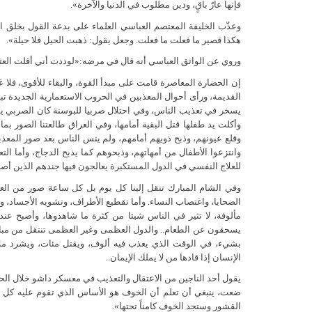
فإنها عارٌ باقٍ، ودين مطلوب في الدنيا والآخرة».
وعذّب الخليفة المعتصم العباسي العلماء على بدعة القول بخلق ا
هكذا قصير ما فعلت ما فعلت. وجعل يقول: ذهبت الحيل فلا حيلة».
وروي عن الواثق العباسي أنه قال في مرضه:«لوددت أني أقلت العث
إن الحضارة المعاصرة قامت على مبدأ القوة، والبقاء للأقوى، فلا
القديمة، ورأى أحوال المعذبين في الحروب الاستعمارية الجديدة تبي
يسخر في تعذيب الناس، وفي احتلال صربيا للبوسنة كان الصربي يقطع
وأكلت يد طفلها قتل البقية أمامها، وفي العراق طالعتنا الصور ب
وقلع عيونهم، وذبح ذويهم أمامهم، ولم ينس الناس بعد صور المع
وانتزعوا الأطفال من أمهاتهم، وذبحوهم كما يذبح الدجاج، وأما 
للعلاج النفسي في الدول المستكبرة يعالجون فيها جندهم الذين أصيب
وفي الشام المبارك تنقل إلينا كل يوم بل كل ساعة صور من ا
الضحايا، واغتصاب النساء. وأما تقطيع الأطراف، وتشويه الأجساد، و
مألوفة، لا تثير في الناس شيئا من كثرة ما شاهدوها، وأصبح عنده
يسحقون عن الطعام.. والدول العظمى وغير العظمى تنتقل من مبادر
بشيء، في الوقت الذي يعذب فيه ألوف، ويقتل مئات، ويشرد ملاي
الإنسان إذا قادها من لا يملك الإيمان..
يقول أحد الناجين من الاعتقال والتعذيب في معسكر داشو خلال الحر
ضعت، ينبغي أن تعلم أن الخوف هو الأساس الذي تقوم عليه كل هذه 
القشور وستجد الخوف كامناً تحتها».