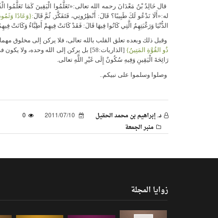
قال خَالِدُ بْنُ مَعْدَانَ رحمه الله تعالى:«تَعَلَّمُوا الْيَقِينَ كَمَا تَعَلَّمُوا ال
له:«أَلَا نَدْعُو لَكَ طَبِيبًا؟ قَالَ: أَنْظِرُونِي، فَتَفَكَّرَ, ثُمَّ قَالَ
:{وَعَادًا وَثَمُود
الدُّنْيَا وَرَغْبَتِهِمُ الَّتِي كَانُوا فِيهَا قَالَ: فَقَدْ كَانَتْ فِيهِمْ أَطِبَّاءُ وَكَانَتْ ف
وقبل ذلك وبعده تعلق القلب بالله تعالى، فلا يركن إلى مخلوق مهما 
ذُو القُوَّةِ المَتِينُ}
[الذاريات:58] بل يركن إلى الله وحده، ولا يكون
رَائِحَةَ الْيَقِينِ وَفِيهِ سُكُونٌ إِلَى غَيْرِ اللَّهِ تعالى.
وصلوا وسلموا على نبيكم..
د. إبراهيم بن محمد الحقيل
2011/07/10
0
منبر الجمعة
زوايا المجلة