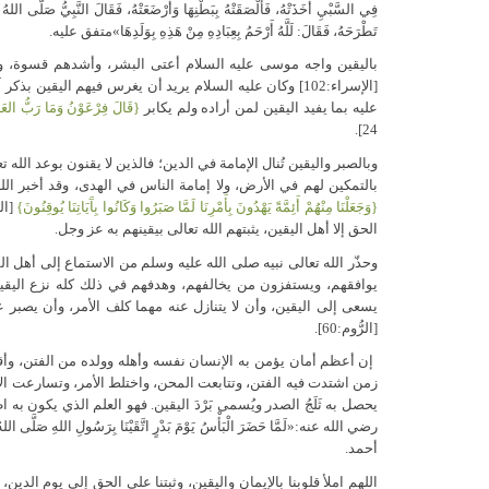
فِي السَّبْيِ أَخَذَتْهُ، فَأَلْصَقَتْهُ بِبَطْنِهَا وَأَرْضَعَتْهُ، فَقَالَ النَّبِيُّ صَلَّى الله
تَطْرَحَهُ، فَقَالَ: لَلَّهُ أَرْحَمُ بِعِبَادِهِ مِنْ هَذِهِ بِوَلَدِهَا»متفق عليه.
باليقين واجه موسى عليه السلام أعتى البشر، وأشدهم قسوة، وأ
[الإسراء:102] وكان عليه السلام يريد أن يغرس فيهم اليقي
عليه بما يفيد اليقين لمن أراده ولم يكابر
{قَالَ فِرْعَوْنُ وَمَا رَبُّ العَا
24].
وبالصبر واليقين تُنال الإمامة في الدين؛ فالذين لا يقنون بوعد الله 
بالتمكين لهم في الأرض، ولا إمامة الناس في الهدى، وقد أخبر ال
{وَجَعَلْنَا مِنْهُمْ أَئِمَّةً يَهْدُونَ بِأَمْرِنَا لَمَّا صَبَرُوا وَكَانُوا بِآَيَاتِنَا يُوقِنُونَ}
الحق إلا أهل اليقين، يثبتهم الله تعالى بيقينهم به عز وجل.
وحذّر الله تعالى نبيه صلى الله عليه وسلم من الاستماع إلى أهل الش
يوافقهم، ويستفزون من يخالفهم، وهدفهم في ذلك كله نزع اليقين
يسعى إلى اليقين، وأن لا يتنازل عنه مهما كلف الأمر، وأن يصبر 
[الرُّوم:60].
إن أعظم أمان يؤمن به الإنسان نفسه وأهله وولده من الفتن، وأقو
زمن اشتدت فيه الفتن، وتتابعت المحن، واختلط الأمر، وتسارعت الأحدا
يحصل به ثَلَجُ الصدر ويُسمى بَرْدَ اليقين. فهو العلم الذي يكون به 
رضي الله عنه:«لَمَّا حَضَرَ الْبَأْسُ يَوْمَ بَدْرٍ اتَّقَيْنَا بِرَسُولِ اللهِ صَلَّى اللهُ ع
أحمد.
اللهم املأ قلوبنا بالإيمان واليقين، وثبتنا على الحق إلى يوم الدين،