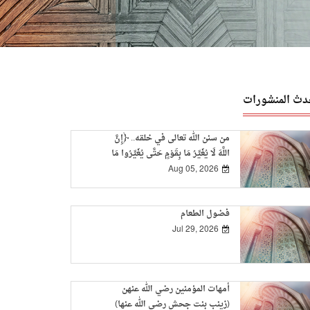
دث المنشورات
من سنن الله تعالى في خلقه.. ﴿إِنَّ
اللَّهَ لَا يُغَيِّرُ مَا بِقَوْمٍ حَتَّى يُغَيِّرُوا مَا
بِأَنْفُسِهِمْ﴾
Aug 05, 2026
فضول الطعام
Jul 29, 2026
أمهات المؤمنين رضي الله عنهن
(زينب بنت جحش رضي الله عنها)