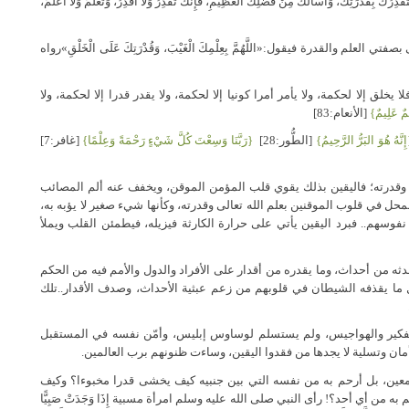
ُدْرَتِكَ، وَأَسْأَلُكَ مِنْ فَضْلِكَ العَظِيمِ، فَإِنَّكَ تَقْدِرُ وَلاَ أَقْدِرُ، وَتَعْلَمُ وَلاَ أَعْلَمُ،
 والقدرة فيقول:«اللَّهُمَّ بِعِلْمِكَ الْغَيْبَ، وَقُدْرَتِكَ عَلَى الْخَلْقِ»رواه
خلق إلا لحكمة، ولا يأمر أمرا كونيا إلا لحكمة، ولا يقدر قدرا إلا لحكمة، ولا
يمٌ عَلِيمٌ}
[الأنعام:83]
ِنَّهُ هُوَ البَرُّ الرَّحِيمُ}
[الطُّور:28]
{رَبَّنَا وَسِعْتَ كُلَّ شَيْءٍ رَحْمَةً وَعِلْمًا}
[غافر:7]
ى وقدرته؛ فاليقين بذلك يقوي قلب المؤمن الموقن، ويخفف عنه ألم المصائب
حل في قلوب الموقنين بعلم الله تعالى وقدرته، وكأنها شيء صغير لا يؤبه به،
نفوسهم.. فبرد اليقين يأتي على حرارة الكارثة فيزيله، فيطمئن القلب ويملأ
يحدثه من أحداث، وما يقدره من أقدار على الأفراد والدول والأمم فيه من الحكم
زيل ما يقذفه الشيطان في قلوبهم من زعم عبثية الأحداث، وصدف الأقدار..تلك
تفكير والهواجيس، ولم يستسلم لوساوس إبليس، وأمّن نفسه في المستقبل
أمان وتسلية لا يجدها من فقدوا اليقين، وساءت ظنونهم برب العالمين.
جمعين، بل أرحم به من نفسه التي بين جنبيه كيف يخشى قدرا مخبوءا؟ وكيف
 من أي أحد؟! رأى النبي صلى الله عليه وسلم امرأة مسبية إِذَا وَجَدَتْ صَبِيًّا