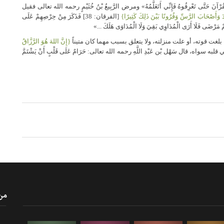
ْقُرْآنَ حَتَّى تَعْرِفُوهُ فَإِنِّي أَتَعَلَّمُهُ» ومرض الرَّبِيعُ بْنُ خُثَيْمٍ رحمه الله تعالى فقيل
َ وَأَصْحَابَ الرَّسِّ وَقُرُونًا بَيْنَ ذَلِكَ كَثِيرًا}
[الفرقان: 38] فَذَكَرَ مِنْ حِرْصِهِمْ عَلَى
ِيهِمْ مَرْضَى فَلَا أَرَى الْمُدَاوِي بَقِيَ وَلَا الْمُدَاوَى هَلَكَ ...»
بلغت قوته، أو علت منزلته، ولا يتعلق بسبب مهما كان متيناً
{إِنَّ اللهَ هُوَ الرَّزَّاقُ
 في قلبه سواه، قال سَهْل بْن عَبْدِ اللَّهِ رحمه الله تعالى: حَرَامٌ عَلَى قَلْبٍ أَنْ يَشْتَمَّ
من