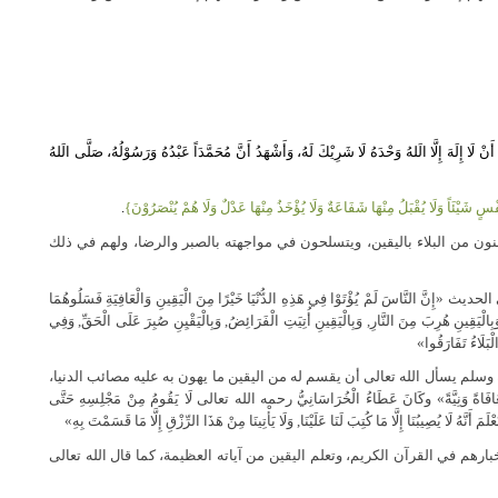
دُ أَنْ لَا إِلَهَ إِلَّا الَلهُ وَحْدَهُ لَا شَرِيْكَ لَهُ، وَأَشْهَدُ أَنَّ مُحَمَّدَاً عَبْدُهُ وَرَسُوْلُهُ، صَلَّى الَلهُ
ٍ شَيْئَاً وَلَا يُقْبَلُ مِنْهَا شَفَاعَةٌ وَلَا يُؤْخَذُ مِنْهَا عَدْلٌ وَلَا هُمْ يُنْصَرُوْنَ}
.
ون من البلاء باليقين، ويتسلحون في مواجهته بالصبر والرضا، ولهم في ذلك
اسَ لَمْ يُؤْتَوْا فِي هَذِهِ الدُّنْيَا خَيْرًا مِنَ الْيَقِينِ وَالْعَافِيَةِ فَسَلُوهُمَا
يَقِينِ هُرِبَ مِنَ النَّارِ, وَبِالْيَقِينِ أُتِيَتِ الْفَرَائِضُ, وَبِالْيَقْيِنِ صُبِرَ عَلَى الْحَقِّ, وَفِي
الْبَلَاءُ تَفَارَقُوا»
 وسلم يسأل الله تعالى أن يقسم له من اليقين ما يهون به عليه مصائب الدنيا،
وَمُعَافَاةً وَنِيَّةً» وكَانَ عَطَاءُ الْخُرَاسَانِيُّ رحمه الله تعالى لَا يَقُومُ مِنْ مَجْلِسِهِ حَتَّى
 أَنَّهُ لَا يُصِيبُنَا إِلَّا مَا كُتِبَ لَنَا عَلَيْنَا, وَلَا يَأْتِينَا مِنْ هَذَا الرِّزْقِ إِلَّا مَا قَسَمْتَ بِهِ»
رهم في القرآن الكريم، وتعلم اليقين من آياته العظيمة، كما قال الله تعالى