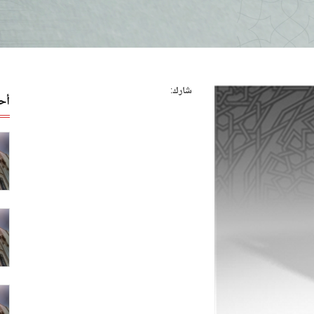
شارك:
أح