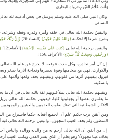
وفي الدعاء المأثور في الاستخارة:«اللَّهُمَّ إِنِّي أَسْتَخِيرُكَ بِعِلْمِكَ وَأَسْتَقْدِرُكَ بِق
وَأَنْتَ عَلَّامُ الغُيُوبِ»رواه البخاري.
وكان النبي صلى الله عليه وسلم يتوسل في بعض أدعيته لله تعالى بصفتي العلم
النسائي.
واليقينُ بحكمة الله تعالى في خلقه وأمره وقدره وفعله وشرعه، فلا ي
يشرع شرعا إلا لحكمة
{وَاللهُ عَلِيمٌ حَكِيمٌ}
[النساء:26]
{إِنَّ رَبَّكَ حَكِ
واليقين برحمة الله تعالى
{كَتَبَ عَلَى نَفْسِهِ الرَّحْمَةَ}
[الأنعام:12]
{إ
{وَرَحْمَتِي وَسِعَتْ كُلَّ شَيْءٍ}
[الأعراف:156].
إن كل أمر نحاذره، وكل حدث نتوقعه، لا يخرج عن علم الله تعال
والكوارث، فهي مع ضخامتها وقوة تدميرها وفداحة آثارها تصغر وتضم
فيزول بيقينهم أثرها من قلوبهم، وبيقينهم يخف وقعها وألمها على 
بالسكينة.
ويقينهم بحكمة الله تعالى يملأ قلوبهم ثقة بالله تعالى في أن ما 
ما يعلمون بعضها أو يجهلونها كلها، فيقينهم بحكمة الله تعالى ي
الأفكار الشيطانية التي تفتك بقلوب العدميين والعبثيين والوجوديين.
ومن أيقن برب حكيم علم أن لجميع أفعاله حكما فاستراح من ال
المنظور، ولم يخف الغيب المجهول.. واليقين برحمة الله تعالى فيه 
إن من أيقن أن الله تعالى أرحم به من والدته ووالده والناس أ
يخاف غيبا مجهولاً؟ وهو يعلم أن الذي يقدر القدر، ويكتب الغيب أرحم به