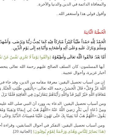
والمعافاة الدائمة في الدين والدنيا والآخرة..
وأقول قولي هذا وأستغفر الله...
الْخُطْبَةُ الْثَّانِيَةُ
الْحَمْدُ لِلَّهِ حَمْدَاً طَيِّبَاً كَثِيْرَاً مُبَارَكَاً فِيْهِ كَمَا يُحِبُّ رَبُّنَا وَيَرْضَى، وَأَشْهَ
وَسَلَّمَ وَبَارَكَ عَلَيهِ وَعَلَىَ آَلِهِ وَأَصْحَابِهِ وَأَتْبَاعِهِ إِلَى يَوْمِ الْدِّيِنِ..
أَمَّا بَعْدُ: فَاتَّقُوا الْلَّهَ تَعَالَى وَأَطِيْعُوْهُ
{وَاتَّقُوا يَوْمَاً لَا تَجْزِي نَفْسٌ عَنْ نَفْس
أيها المسلمون: كان السلف الصالح عليهم رحمة الله تعالى يتحصن
أخبار غزيرة، وأحوال عجيبة..
إن من أسباب تحصيل اليقين: معرفةَ مقامه من الدين، وقد جاء في الحديث «إِنَّ النَّ
اللَّهَ عَزَّ وَجَلَّ» قَالَ الْحَسَنُ رحمه الله تعالى:«بِالْيَقِينِ طُلِبَتِ الْجَنَّةُ, وَبِالْ
مُعَافَاةِ اللَّهِ خَيْرٌ كَثِيرٌ قَدْ وَاللَّهِ رَأَيْنَاهُمْ يَتَقَارَبُونَ فِي الْعَافِيَةِ فَلَمَّا نَزَلَ 
ومن أسباب تحصيل اليقين: الدعاء به، وورد أنَ النبي صلى الله عليه
ومِنْ دُعَاءِ أَبِي بَكْرٍ رَضِيَ اللَّهُ عَنْهُ:«اللَّهُمَّ هَبْ لِي إِيمَانًا وَيَقِينًا 
يَقُولَ:«اللَّهُمَّ هَبْ لَنَا يَقِينًا بِكَ حَتَّى تَهُونَ عَلَيْنَا مُصِيبَاتُ الدُّنْيَا, وَحَتَّى نَعْلَمَ
ومن أسباب تحصيل اليقين: التفكر في أحوال السابقين، وقراءة أخبا
{هَذَا بَصَائِرُ لِلنَّاسِ وَهُدًى وَرَحْمَةٌ لِقَوْمٍ يُوقِنُونَ}
[الجاثية:20].