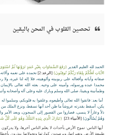
تحصين القلوب في المحن باليقين
الحمد لله العليم القدير
{رَفَعَ السَّمَاوَاتِ بِغَيْرِ عَمَدٍ تَرَوْنَهَا ثُمَّ اسْتَ
الآَيَاتِ لَعَلَّكُمْ بِلِقَاءِ رَبِّكُمْ تُوقِنُونَ}
[الرعد:2]
نحمده على نعمه وآلائه، 
صفاته وآياته وأفعاله على ربوبيته وألوهيته، فلا إله لنا غيره، ولا 
محمدا عبده ورسوله، وأمينه على وحيه.. بعثه الله تعالى بالإيما
وطمأنينة ويقينا، صلى الله وسلم وبارك عليه وعلى آله وأصحابه وأتبا
أما بعد: فاتقوا الله تعالى وأطيعوه، وعلقوا به قلوبكم، وسلموا له
يكن، أسقط بقدرته عروشاً ما ظن أحد أنها تسقط، ونزع الملك من 
ذلاً وعاراً لا ينسى، فصاروا من القصور إلى السجون، وبعد الأمر والنهي ي
وَهُمْ يُسْأَلُونَ}
[الأنبياء:23]
{تَبَارَكَ الَّذِي بِيَدِهِ المُلْكُ وَهُوَ عَلَى كُلِّ شَ
أيها الناس: تموج الأرض بأحداث لا يعلم الناس آخرها، ولا يدركون أبع
طبيعة الأرض وتغيراتها، ويرصدون كوارثها وتحولاتها ينذرون بأخطار