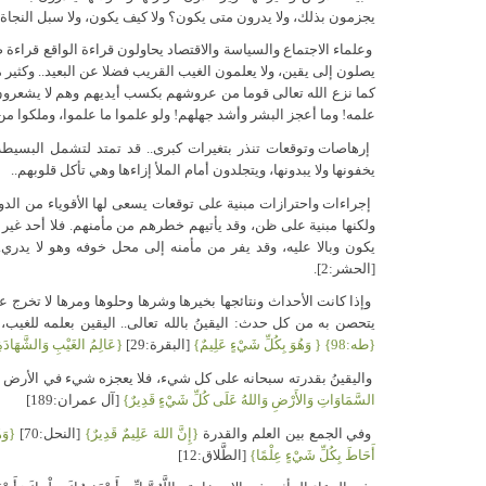
يجزمون بذلك، ولا يدرون متى يكون؟ ولا كيف يكون، ولا سبل النجاة م
وعلماء الاجتماع والسياسة والاقتصاد يحاولون قراءة الواقع قراءة
يصلون إلى يقين، ولا يعلمون الغيب القريب فضلا عن البعيد.. وكثير
كما نزع الله تعالى قوما من عروشهم بكسب أيديهم وهم لا يشعرون، 
علمه! وما أعجز البشر وأشد جهلهم! ولو علموا ما علموا، وملكوا من 
إرهاصات وتوقعات تنذر بتغيرات كبرى.. قد تمتد لتشمل البسيط
يخفونها ولا يبدونها، ويتجلدون أمام الملأ إزاءها وهي تأكل قلوبهم..
إجراءات واحترازات مبنية على توقعات يسعى لها الأقوياء من الدو
ولكنها مبنية على ظن، وقد يأتيهم خطرهم من مأمنهم. فلا أحد غير ال
يكون وبالا عليه، وقد يفر من مأمنه إلى محل خوفه وهو لا يدري.
[الحشر:2].
وإذا كانت الأحداث ونتائجها بخيرها وشرها وحلوها ومرها لا تخرج 
يتحصن به من كل حدث: اليقينُ بالله تعالى.. اليقين بعلمه للغي
{طه:98} { وَهُوَ بِكُلِّ شَيْءٍ عَلِيمٌ}
[البقرة:29]
{عَالِمُ الغَيْبِ وَالشَّهَادَةِ
واليقينُ بقدرته سبحانه على كل شيء، فلا يعجزه شيء في الأرض 
السَّمَاوَاتِ وَالأَرْضِ وَاللهُ عَلَى كُلِّ شَيْءٍ قَدِيرٌ}
[آل عمران:189]
وفي الجمع بين العلم والقدرة
{إِنَّ اللهَ عَلِيمٌ قَدِيرٌ}
[النحل:70]
{وَه
أَحَاطَ بِكُلِّ شَيْءٍ عِلْمًا}
[الطَّلاق:12]