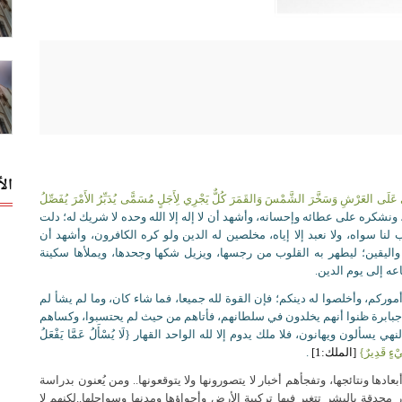
ال
وَى عَلَى العَرْشِ وَسَخَّرَ الشَّمْسَ وَالقَمَرَ كُلٌّ يَجْرِي لِأَجَلٍ مُسَمًّى يُدَبِّرُ الأَمْرَ يُفَصِّلُ
ونشكره على عطائه وإحسانه، وأشهد أن لا إله إلا الله وحده لا شريك له؛ دلت
رب لنا سواه، ولا نعبد إلا إياه، مخلصين له الدين ولو كره الكافرون، وأشهد أن
ن واليقين؛ ليطهر به القلوب من رجسها، ويزيل شكها وجحدها، ويملأها سكينة
عه إلى يوم الدين.
 أموركم، وأخلصوا له دينكم؛ فإن القوة لله جميعا، فما شاء كان، وما لم يشأ لم
جبابرة ظنوا أنهم يخلدون في سلطانهم، فأتاهم من حيث لم يحتسبوا، وكساهم
سألون ويهانون، فلا ملك يدوم إلا لله الواحد القهار {لَا يُسْأَلُ عَمَّا يَفْعَلُ
يْءٍ قَدِيرٌ}
[الملك:1]
.
ادها ونتائجها، وتفجأهم أخبار لا يتصورونها ولا يتوقعونها.. ومن يُعنون بدراسة
 محدقة بالبشر تتغير فيها تركيبة الأرض وأجواؤها ومدنها وسواحلها..لكنهم لا