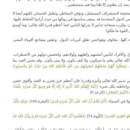
نه، إن يظنون إلا ظنا وما هم بمستيقنين..
 صحيحة لاستشراف المستقبل، وتوقي المخاطر، وتقليل الخسائر، لكنهم أيضا لا
 من الدول المتقدمة قد يسعى ساستها في زوالها من حيث أرادوا الحفاظ عليها،
وللرب سبحانه تدابير لا يدركها الناس، فما أعظم قدرة الله تعالى! وما أوسع
القوة ما ملكوا..
ة كلها.. مخاوف وهواجس تقلق كبريات الدول.. وتقض مضاجع أقوياء البشر،
ل والأفراد لتأمين أنفسهم وأهليهم وأولادهم، ولتحصين دولهم من الاضطراب،
له تعالى يعلم ما سيكون، ولا كيف يكون، ولا متى يكون.. وقد يحترز العبد بما
.
{وَظَنُّوا أَنَّهُمْ مَانِعَتُهُمْ حُصُونُهُمْ مِنَ اللهِ فَأَتَاهُمُ اللهُ مِنْ حَيْثُ لَمْ يَحْتَسِبُوا}
عن تدبير الله تعالى وأمره وقدره؛ فإن أعظم حرز يحترز به العبد، وأقوى حصن
ب، وإحاطته بكل شيء
{إِنَّمَا إِلَهُكُمُ اللهُ الَّذِي لَا إِلَهَ إِلَّا هُوَ وَسِعَ كُلَّ شَيْءٍ عِلْمًا}
 الكَبِيرُ المُتَعَالِ}
[الرعد:9].
ولا في السماء
{أَلَمْ تَعْلَمْ أَنَّ اللهَ عَلَى كُلِّ شَيْءٍ قَدِيرٌ}
[البقرة:106]
{وَللهِ مُلْكُ
ُوَ العَلِيمُ القَدِيرُ}
[الرُّوم:54]
{لِتَعْلَمُوا أَنَّ اللهَ عَلَى كُلِّ شَيْءٍ قَدِيرٌ وَأَنَّ اللهَ قَدْ