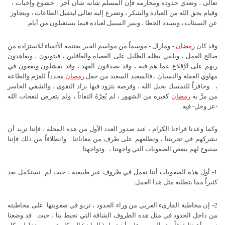
تعالى ، وتعدي حدوده ومحارمه فإن المسلم شأنه شأن آخر : خشوع وإخبات ،
وقيام بحق الله من العبادة والشكر ، وتضرع إليه تعالى ليتقبل الطاعات ، ويتجاوز
عن السيئات ، ويسدد الخطا ، وينير السبيل لعباده فيما يستقبلون من أيام.
وقد كان
رمضان
- ومازال - موسماً من مواسم الخير يغتنمه الأتقياء للاستزادة من
صالح العمل ، ويلقي بظله الظليل على العصاة والغافلين ، فيتوبون ، ويعاهدون
ربهم على الإقلاع عما هم فيه ، وقد يصدقون العهد ، وقد يفشلون ويقعون في
مهاوي الغفلة والنسيان ، فالسعيد السعيد من جعل
رمضان
مجدداً للعزم والطاعة
،
وحافزاً للتمسك بحبل الله ، وفرصة يتزود فيها بزاد التقوى ، والشقي الخاسر
من مرَّ به
رمضان
كغيره من الشهور ، لم يُعِرْهُ التفاتاً ، ولم يتعرض لنفحات الله
-عز وجل- فيه .
وكما وعدنا قراءنا الكرام ، عند صدور العدد الأول من هذه المجلة ، فإننا نريد أن
نشركهم في تجربتنا ، ونطلعهم على طرف من معاناتنا . وانطلاقاً من ذلك فإننا
سنبوح لهم ببعض الصعوبات التي واجهتنا ،
وتواجهنا .
1- أول هذه الصعوبات أننا نعمل في ظروف غير طبيعية ، حيث لم
نستكمل بعد
كثيراً مما يتطلبه مثل هذا العمل .
2- إن مخاطبة القارىء العربي من وراء الحدود ، تربو في صعوبتها
على مخاطبته
من داخل الحدود في مثل هذه الظروف الشاقة التي تحيط بنا ، حيث
قد وضعنا