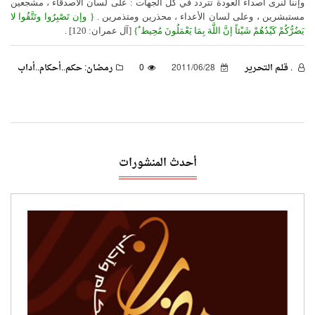
وإننا لنرى أصداء العودة تتردد في كل الجهات : على لسان الأصدقاء ، مشجعين
مستبشرين ، وعلى لسان الأعداء ، محذرين ومتذمرين .
{
وإن تَصْبِرُوا وتَتَّقُوا لا
يَضُرُّكُمْ كَيْدُهُمْ شَيْئاً إنَّ اللَّهَ بِمَا يَعْمَلُونَ مُحِيط ٌ}
[آل عمران: 120]
.
. قـلـم الـتحـرير
2011/06/28
0
رمضان: حكم..أحكام..أداب
أحدث المنشورات