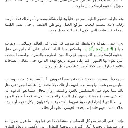
نصب أعيننا هدفاً ، هو الحرص على أن تصل ( البيان ) إلى كل عربي ، وتخاطب كل
معنِيٍّ بالدعوة الإسلامية أينما وجد .
وقد حاولت تحقيق الغاية المرجوة قلباً وقالباً ، شكلاً ومضموناً ، ولذلك فقد مارسنا
رقابة ذاتية مضنية لتجنب مواقع الخلل ومواطن الضعف ، حتى تصل الكلمة
المخلصة النظيفة التي تكون لبنة بناء لا معول هدم .
3-إن حمى الفرقة والانشطار قد ضربت كل شيء في العالم الإسلامي ، ولم ينج
منها
{
إلاَّ مَن رَّحِمَ رَبُّكَ }
، وانعكس هذا الداء الخطير على العاملين في حقل
الدعوة الإسلامية ، وذلك بسبب غياب المنهج الصارم ، والنظرة الواضحة المحددة
التي تقوّم بها الأمور ، فما يكاد صوت يرتفع بهذه الدعوة حتى تتعالى الصيحات
والاستفسارات مشككة أو مشاغبة دون دليل أو برهان .
قد وجدنا - وسنجد - صعوبة واضحة وبسيطة ، وهي : أننا لسنا دعاة تعصب وتحزب
، وليس من همنا مهاجمة هذه الجهة ، أو تلك ، ولا نعتقد أن إضاعة الجهود في مثل
ذلك مما يعود على المسلمين بالعزة والمنعة ، وأن مجال عملنا هو الدعوة إلى
الله على بصيرة متمثلة بمنهج أهل السنة والجماعة الذي نعتقده أنه هو المنهج
الوسط الذي لا إفراط فيه ، ولا تفريط ، لا تطرف ، ولا تهاون ، وكل دعوة أو منهج -
بخلاف ذلك - فهو حائد إلى إحدى الجهتين : غلو ، أو تحلل .
وإننا - على الرغم من كل الصعاب والمشكلات التي تواجهنا - ماضون بعون الله
في طريقنا ، تحدونا آمال كبيرة ، ويدفعنا التفاؤل إلى الأفضل ، ولعل القارئ