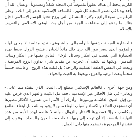
الكريم يلحظ أن هناك تطوراً ملموساً في المجلة شكلاً ومضموناً ، ونسأل الله أن
يأخذ بيدنا كي تصدر المجلة كل شهر ، فالساحة الإسلامية تدعو إلى ذلك ،
وعلى
الرغم من سوء الواقع ، وكثرة المشاكل التي يرزح تحتها الجسم الإسلامي ؛ فإن
هناك ما يدعو إلى مضاعفة الجهد من أجل بث الوعي الإسلامي والتعريف
بالإسلام .
فالحضارة الغربية بشقيها -الرأسمالي والشيوعي- تبدو مفلسة لا معنى لها ،
والمؤمن الذي يبصر بنور الله يرى ذلك ماثلاً للعيان ، فشبح الزوال يحيط بهذه
الحضارة التي تفننت في ابتكار وسائل الرخاء المادي تفننها في ابتكار وسائل
التدمير ، ولكنها لم تكتف أن عجزت عن تقديم شيء يداوي الروح المريضة ،
ويبعث في النفس القلقة السكينة والراحة ؛ بل قتلت هذه الروح ، وعاشت جسماً
ضخماً يبعث الرهبة والفزع ، ويحيط به العبث والخواء .
ومن جهة أخرى ، فالعالم الإسلامي يتطلع إلى البديل الذي ينقذه مما عانى -
ويعاني- في ظل الأفكار غير الإسلامية ، فقد مل الكبت والقهر الذي فرض عليه
من قِبل القوى الغاشمة ورموزها ، وأدرك أن الأمم التي تستورد الأفكار مصيرها
أن تستجدي الغذاء والكساء وأسباب البقاء ممن لا يجود به لله ، بل ابتغاء مطامع
ومكاسب ، وإلا فمصيرها الاندثار والزوال ، وأنه لا عاصم لهذه الأمم من هذه
النهاية البائسة ، إلا أن ترجع إلى ربها ، تطلب منه العون والسداد ، وتثوب إلى
عقيدتها المهجورة ، تستمد منها دليل العمل .