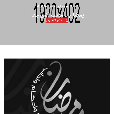
الرئيسية
رمضان: حكم..أحكام..أداب
رمضان .. موسم المراجعة
. قـلـم الـتحـرير