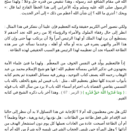
الله في مقام الشافع عند رسوله ، وهذا تنقيص من قدره جل وعلا ؛ ولهذا سبَّح
الرسول صلى الله عليه وسلم ونبَّه الأعرابي إلى هذا الخطأ الفادح لما قال :«
ويحك ! أتدري ما الله ؟ إن شأن الله أعظم من ذلك » إلى آخر الحديث .
ولكي نتصور أخي الكريم حقيقة وكنه التعظيم فإن علينا أن نتفكر في هذا المثال :
انظر إلى حال رفقاء الملوك والأمراء والرؤساء إلا من رحم الله تجد أحدهم لا
يستطيع أن يرد لهذا الملك أو لهذا الرئيس أمراً ولا أن يرتكب نهياً حتى وإن كان
هذا الأمر والنهي يضره في بدنه أو ماله أو أهله ، وعندما نسأله عن سر هذه
الطاعة العمياء نجد أن تعظيمه لهذا الرئيس هو السبب الحقيقي لهذه الطاعة .
إذاً فالتعظيم يولِّد في النفس الخوف من المعظَّم .
ولهذا ما فتئ علماء الأمة
يجتهدون في تذكير الناس بمسألة تعظيم الله ؛ فها هو شيخ الإسلام محمد بن عبد
الوهاب رحمه الله يصنف كتاب التوحيد ، ويقرر فيه مسائل العقيدة ثم يختم كتابه
بأبواب عديدة كلها تتعلق بتعظيم الله ، مثل : باب فيمن لم يقنع بالحلف بالله باب
التسمي بقاضي القضاة باب احترام أسماء الله باب لا يرد من سأل الله باب قوله
:
{
وَمَا قَدَرُوا اللَّهَ حَقَّ قَدْرِهِ }
( الزمر : 67 )
. وهذا آخر باب ذكره الشيخ في كتابه
القيم .
لكن هل نحن معظمون لله أم لا ؟ للإجابة عن هذا التساؤل لا بد أن ننظر إلى حالنا
عند الإقدام على فعل طاعة من الطاعات : هل نؤديها رغبة ورهبة ، خوفاً وطمعاً ؟
أم أن الطاعة أصبحت عادة من العادات نعملها كل يوم دون استشعار الهدف من
أدائها ؟ وهل المرأة حين تلبس الحجاب الشرعي تلبسه لأنه شرعٌ من الله أم أنه