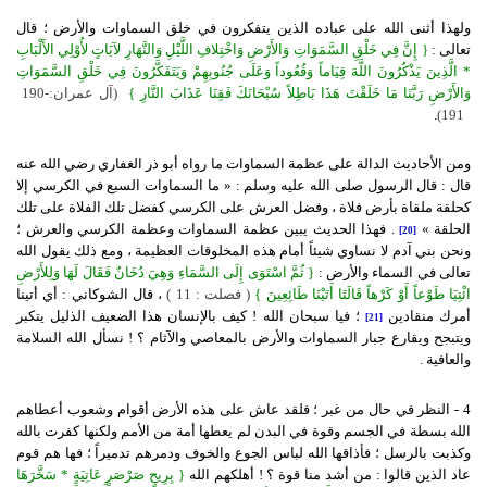
ولهذا أثنى الله على عباده الذين يتفكرون في خلق السماوات والأرض ؛ قال
تعالى :
{
إِنَّ فِي خَلْقِ السَّمَوَاتِ وَالأَرْضِ وَاخْتِلافِ اللَّيْلِ وَالنَّهَارِ لآيَاتٍ لأُوْلِي الأَلْبَابِ
* الَّذِينَ يَذْكُرُونَ اللَّهَ قِيَاماً وَقُعُوداً وَعَلَى جُنُوبِهِمْ وَيَتَفَكَّرُونَ فِي خَلْقِ السَّمَوَاتِ
وَالأَرْضِ رَبَّنَا مَا خَلَقْتَ هَذَا بَاطِلاً سُبْحَانَكَ فَقِنَا عَذَابَ النَّارِ }
)
آل
عمران:
190-
.
(191
ومن الأحاديث الدالة على عظمة السماوات ما رواه أبو ذر الغفاري رضي الله عنه
قال : قال الرسول صلى الله عليه وسلم : « ما السماوات السبع في الكرسي إلا
كحلقة ملقاة بأرض فلاة ، وفضل العرش على الكرسي كفضل تلك الفلاة على تلك
الحلقة »
. فهذا الحديث يبين عظمة السماوات وعظمة الكرسي والعرش ؛
[20]
ونحن بني آدم لا نساوي شيئاً أمام هذه المخلوقات العظيمة ، ومع ذلك يقول الله
تعالى في السماء والأرض :
{
ثُمَّ اسْتَوَى إِلَى السَّمَاءِ وَهِيَ دُخَانٌ فَقَالَ لَهَا وَلِلأَرْضِ
ائْتِيَا طَوْعاً أَوْ كَرْهاً قَالَتَا أَتَيْنَا طَائِعِينَ }
( فصلت : 11 )
، قال الشوكاني : أي أتينا
أمرك منقادين
؛ فيا سبحان الله ! كيف بالإنسان هذا الضعيف الذليل يتكبر
[21]
ويتبجح ويقارع جبار السماوات والأرض بالمعاصي والآثام ؟ ! نسأل الله السلامة
والعافية .
4 - النظر في حال من غبر ؛ فلقد عاش على هذه الأرض أقوام وشعوب أعطاهم
الله بسطة في الجسم وقوة في البدن لم يعطها أمة من الأمم ولكنها كفرت بالله
وكذبت بالرسل ؛ فأذاقها الله لباس الجوع والخوف ودمرهم تدميراً ؛ فها هم قوم
عاد الذين قالوا : من أشد منا قوة ؟ ! أهلكهم الله
{
بِرِيحٍ صَرْصَرٍ عَاتِيَةٍ * سَخَّرَهَا