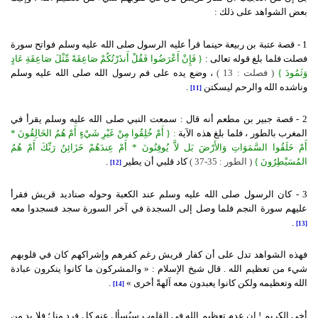
بعض الشواهد على ذلك :
1 - قصة عتبة بن ربيعة حينما قرأ عليه الرسول صلى الله عليه وسلم فواتح سورة
فصلت فلما بلغ قوله تعالى :
{
فَإِنْ أَعْرَضُوا فَقُلْ أَنذَرْتُكُمْ صَاعِقَةً مِّثْلَ صَاعِقَةِ عَادٍ
وَثَمُودَ }
( فصلت : 13 )
، وضع يده على فم رسول الله صلى الله عليه وسلم
وناشده الله والرحم ليسكتن
.
[11]
2 - قصة جبير بن مطعم أنه قال : سمعت النبي صلى الله عليه وسلم يقرأ في
المغرب بالطور ، فلما بلغ هذه الآية
: {
أَمْ خُلِقُوا مِنْ غَيْرِ شَيْءٍ أَمْ هُمُ الخَالِقُونَ *
أَمْ خَلَقُوا السَّمَوَاتِ وَالأَرْضَ بَل لاَّ يُوقِنُونَ * أَمْ عِندَهُمْ خَزَائِنُ رَبِّكَ أَمْ هُمُ
المُسَيْطِرُونَ }
( الطور : 35-37 )
كاد قلبي أن يطير
.
[12]
3 - كان الرسول صلى الله عليه وسلم عند الكعبة وحوله صناديد قريش فقرأ
عليهم سورة النجم فلما وصل إلى السجدة في آخر السورة سجد فسجدوا معه
.
[13]
فهذه الشواهد تدل على أن كفار قريش رغم كفرهم وإشراكهم كان في قلوبهم
شيء من تعظيم الله . قال شيخ الإسلام : « والمشركون ما كانوا ينكرون عبادة
الله وتعظيمه ولكن كانوا يعبدون معه آلهةً أخرى »
.
[14]
أخي الكريم ! إن عدم تعظيم الله في القلوب سيُسأل عنه كل فرد منا ؛ فلا بد من