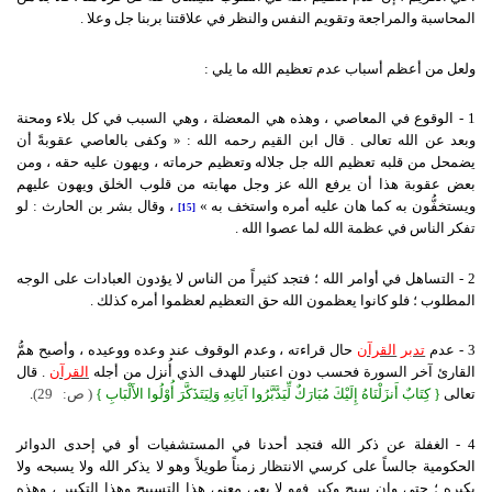
المحاسبة والمراجعة وتقويم النفس والنظر في علاقتنا بربنا جل وعلا .
ولعل من أعظم أسباب عدم تعظيم الله ما يلي :
1 - الوقوع في المعاصي ، وهذه هي المعضلة ، وهي السبب في كل بلاء ومحنة
وبعد عن الله تعالى . قال ابن القيم رحمه الله : « وكفى بالعاصي عقوبةً أن
يضمحل من قلبه تعظيم الله جل جلاله وتعظيم حرماته ، ويهون عليه حقه ، ومن
بعض عقوبة هذا أن يرفع الله عز وجل مهابته من قلوب الخلق ويهون عليهم
ويستخفُّون به كما هان عليه أمره واستخف به »
، وقال بشر بن الحارث : لو
[15]
تفكر الناس في عظمة الله لما عصوا الله .
2 - التساهل في أوامر الله ؛ فتجد كثيراً من الناس لا يؤدون العبادات على الوجه
المطلوب ؛ فلو كانوا يعظمون الله حق التعظيم لعظموا أمره كذلك .
3 - عدم
تدبر
القرآن
حال قراءته ، وعدم الوقوف عند وعده ووعيده ، وأصبح همُّ
القارئ آخر السورة فحسب دون اعتبار للهدف الذي أُنزل من أجله
القرآن
. قال
تعالى
{
كِتَابٌ أَنزَلْنَاهُ إِلَيْكَ مُبَارَكٌ لِّيَدَّبَّرُوا آيَاتِهِ وَلِيَتَذَكَّرَ أُوْلُوا الأَلْبَابِ }
(
ص:
(29
.
4 - الغفلة عن ذكر الله فتجد أحدنا في المستشفيات أو في إحدى الدوائر
الحكومية جالساً على كرسي الانتظار زمناً طويلاً وهو لا يذكر الله ولا يسبحه ولا
يكبره ؛ حتى وإن سبح وكبر فهو لا يعي معنى هذا التسبيح وهذا التكبير ، وهذه