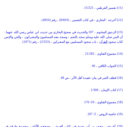
(11) تفسير القرطبي ، 15/221 .
(12) أخرجه : البخاري ، في كتاب التفسير ، (8/603) ، رقم (4854) .
(13) الرحيق المختوم ، 107 والحديث في صحيح البخاري من حديث ابن عباس رضي الله عنهما :
أن النبي صلى الله عليه وسلم سجد بالنجم ، وسجد معه المسلمون والمشركون ، والجن والإنس
كتاب سجود
القرآن
، باب سجود المسلمين مع المشركين ، (2/553) ، رقم (1071) .
(14) مجموع الفتاوى ، 21/282 .
(15) الجواب الكافي ، 46 .
(16) قطف الثمر في بيان عقيدة أهل الأثر ، ص 48 .
(17) كتاب الإيمان ، 1/300 .
(18) مجموع الفتاوى ، 10/ 176 .
(19) حاشية الروض ، 2/ 207 .
(20) أخرجه : محمد بن أبي شيبة في كتاب العرش ، وصححه الألباني بمجموع طرقه في