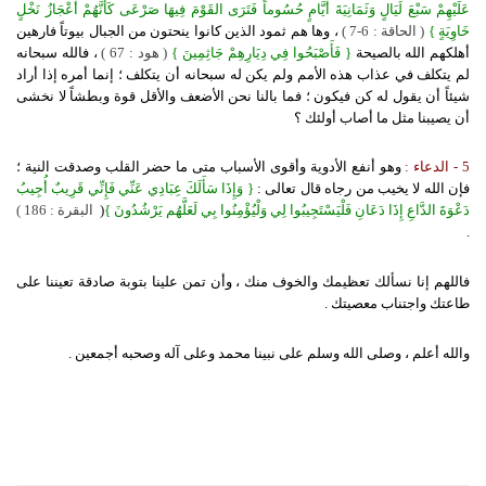
عَلَيْهِمْ سَبْعَ لَيَالٍ وَثَمَانِيَةَ أَيَّامٍ حُسُوماً فَتَرَى القَوْمَ فِيهَا صَرْعَى كَأَنَّهُمْ أَعْجَازُ نَخْلٍ
خَاوِيَةٍ }
( الحاقة : 6-7 )
، وها هم ثمود الذين كانوا ينحتون من الجبال بيوتاً فارهين
أهلكهم الله بالصيحة
{
فَأَصْبَحُوا فِي دِيَارِهِمْ جَاثِمِينَ }
( هود : 67 )
، فالله سبحانه
لم يتكلف في عذاب هذه الأمم ولم يكن له سبحانه أن يتكلف ؛ إنما أمره إذا أراد
شيئاً أن يقول له كن فيكون ؛ فما بالنا نحن الأضعف والأقل قوة وبطشاً لا نخشى
أن يصيبنا مثل ما أصاب أولئك ؟
5 - الدعاء :
وهو أنفع الأدوية وأقوى الأسباب متى ما حضر القلب وصدقت النية ؛
فإن الله لا يخيب من رجاه قال تعالى :
{
وَإِذَا سَأَلَكَ عِبَادِي عَنِّي فَإِنِّي قَرِيبٌ أُجِيبُ
دَعْوَةَ الدَّاعِ إِذَا دَعَانِ فَلْيَسْتَجِيبُوا لِي وَلْيُؤْمِنُوا بِي لَعَلَّهُم يَرْشُدُونَ }
)
البقرة
( 186 :
.
فاللهم إنا نسألك تعظيمك والخوف منك ، وأن تمن علينا بتوبة صادقة تعيننا على
طاعتك واجتناب معصيتك .
والله أعلم ، وصلى الله وسلم على نبينا محمد وعلى آله وصحبه أجمعين .