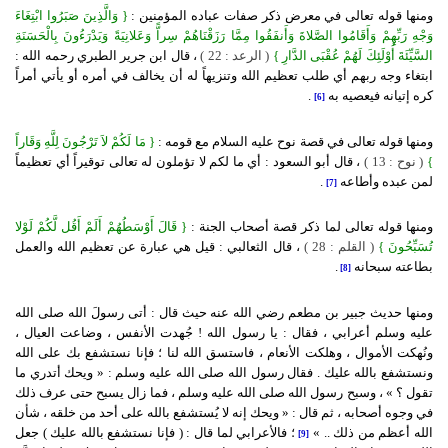
ومنها قوله تعالى في معرض ذكر صفات عباده المؤمنين :
{
وَالَّذِينَ صَبَرُوا ابْتِغَاءَ
وَجْهِ رَبِّهِمْ وَأَقَامُوا الصَّلاةَ وَأَنفَقُوا مِمَّا رَزَقْنَاهُمْ سِراًّ وَعَلانِيَةً وَيَدْرَءُونَ بِالْحَسَنَةِ
السَّيِّئَةَ أُوْلَئِكَ لَهُمْ عُقْبَى الدَّارِ }
( الرعد : 22 )
، قال ابن جرير الطبري رحمه الله :
ابتغاء وجه ربهم أي طلب تعظيم الله وتنزيهاً له أن يخالف في أمره أو يأتي أمراً
كره إتيانه فيعصيه به
.
[6]
ومنها قوله تعالى في قصة نوح عليه السلام مع قومه :
{
مَا لَكُمْ لاَ تَرْجُونَ لِلَّهِ وَقَاراً
}
( نوح : 13 )
، قال أبو السعود : أي ما لكم لا تؤملون له تعالى توقيراً أي تعظيماً
لمن عبده وأطاعه
.
[7]
ومنها قوله تعالى لما ذكر قصة أصحاب الجنة :
{
قَالَ أَوْسَطُهُمْ أَلَمْ أَقُل لَّكُمْ لَوْلا
تُسَبِّحُونَ }
( القلم : 28 )
، قال الثعالبي : قيل هي عبارة عن تعظيم الله والعمل
بطاعته سبحانه
.
[8]
ومنها حديث جبير بن مطعم رضي الله عنه حيث قال : أتى رسولَ الله صلى الله
عليه وسلم أعرابي ، فقال : يا رسول الله ! جُهدت الأنفس ، وضاعت العيال ،
ونُهكت الأموال ، وهلكت الأنعام ، فاستسق الله لنا ؛ فإنا نستشفع بك على الله
ونستشفع بالله عليك . فقال رسول الله صلى الله عليه وسلم : « ويحك أتدري ما
تقول ؟ » ، وسبح رسول الله صلى الله عليه وسلم ، فما زال يسبح حتى عرف ذلك
في وجوه أصحابه ، ثم قال : « ويحك إنه لا يُستشفع بالله على أحد من خلقه ، شأن
الله أعظم من ذلك .. »
؛ فالأعرابي لما قال : ( فإنا نستشفع بالله عليك ) جعل
[9]