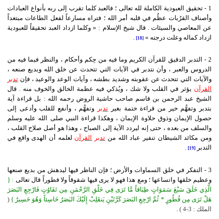
1 - تحقيق العبودية الكاملة لله تعالى ؛ فالعبد كلما تقرب إلى ربه بأنواع العبادات
وأصناف القرُبات عظُم في قلبه أمر الله ؛ فتراه مسارعاً لفعل الطاعات مبتعداً
عن المعاصي والسيئات . قال شيخ الإسلام : « وكلما ازداد العبد تحقيقاً للعبودية
ازداد كماله وعلت درجته »
.
[18]
2 - التدبر الدقيق للقرآن الكريم وما فيه من حِكم وأحكام ، والنظر فيما فيه من
الدروس والعبر ، وأن نتدبر في الآيات التي تتحدث عن خلق الله وبديع صنعه ،
والآيات التي تتحدث عن عقوبته وشديد بطشه ، وآيات الوعد والوعيد ، فإن
تدبر
القرآن
يؤثر في القلب ولا شك ، ويُذكي فيه عظمة الخالق والخوف منه . قال
الشيخ عبد الرحمن بن قاسم صاحب حاشية الروض رحمه الله : بل قراءة آية
بتدبر وتفهُّم خير من قراءة ختمة بغير
تدبر
وتفهُّم ، وأنفع للقلب وأدعى إلى
حصول الإيمان وذوق حلاوة الإيمان ، وهكذا قراءة النبي صلى الله عليه وسلم
والسلف من بعده ، حتى إنه ليردد الآية إلى الصباح ، وهذا هو أصل صلاح القلب ،
ومن مكائد الشيطان تنفير عباد الله من
تدبر
القرآن
لعلمه أن الهدى واقع في
التدبر
.
[19]
3 - التفكر في خلق السماوات والأرض ؛ فإن الناظر فيها ليدهش من بديع صنعها
وعظيم خلقها واتساعها ؛ ومع هذا فهو لا يرى فيها شقوقاً ولا فطوراً قال تعالى
: {
الَّذِي خَلَقَ سَبْعَ سَمَوَاتٍ طِبَاقاً مَّا تَرَى فِي خَلْقِ الرَّحْمَنِ مِن تَفَاوُتٍ فَارْجِعِ البَصَرَ
هَلْ تَرَى مِن فُطُورٍ * ثُمَّ ارْجِعِ البَصَرَ كَرَّتَيْنِ يَنقَلِبْ إِلَيْكَ البَصَرُ خَاسِئاً وَهُوَ حَسِيرٌ }
(
الملك : 3-4 )
.