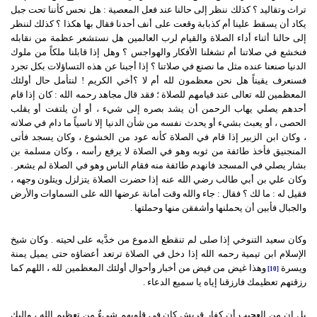
تراث وتقاليد ؟ كذلك ننظر إلى حالنا عند فعل المعصية : هل نحس كأننا تحت جبل
يكاد أن يسقط علينا أم كذبابة وقعت على أنف أحدنا فقال بها هكذا ؟ كذلك لننظر
إلى حالنا أثناء أداء الصلاة والقيام لرب العالمين هل نستشعر عظمة من نقابله
فنخشع في صلاتنا أم تشغلنا الأفكار والهواجس ؟ وهل إذا قابلنا ملكاً من ملوك
الدنيا صنعنا عنده مثل ما نصنع في صلاتنا ؟ إذا أجبنا عن هذه التساؤلات بكل تجرد
فسنعرف يقيناً هل نحن معظمون لله أم لا ؟أخي الكريم ! لنتأمل حال أولئك
المعظمين لله تعالى عند قيامهم للصلاة ؛ فقد قال مجاهد رحمه الله : كان إذا قام
أحدهم يصلي يهاب الرحمن أن يشد بصره إلى شيء ، أو أن يلتفت أو يقلب
الحصى ، أو يعبث بشيء أو يحدث نفسه من شأن الدنيا إلا ناسياً ما دام في صلاته
، وكان ابن الزبير إذا قام في الصلاة كأنه عود من الخشوع ، وكان يسجد فأتى
المنجنيق فأخذ طائفة من ثوبه وهو في الصلاة لا يرفع رأسه ، وكان مسلمة بن
بشار يصلي في المسجد فانهدم طائفة منه فقام الناس وهو في الصلاة لم يشعر .
وكان علي بن أبي طالب رضي الله عنه إذا حضرت الصلاة يتزلزل ويتلون وجهه ،
فقيل له : ما لك ؟ فقال : جاء والله وقت أمانة عرضها الله على السماوات والأرض
والجبال فأبين أن يحملنها وأشفقن منها وحملتها .
وكان سعيد التنوخي إذا صلى لم تنقطع الدموع من خدَّيه على لحيته . وكان شيخ
الإسلام ابن تيمية رحمه الله إذا دخل في الصلاة ترتعد أعضاؤه حتى يميل يمنة
ويسرة
وهذا غيض من فيض من أخبار وأحوال أولئك المعظمين لله ، اللهم كما
[10]
رزقتهم تعظيمك فارزقنا إياه يا سميع الدعاء .
بل إن من العجيب أن كفار قريش كان في قلوبهم شيءٌ من تعظيم الله ، وإليك