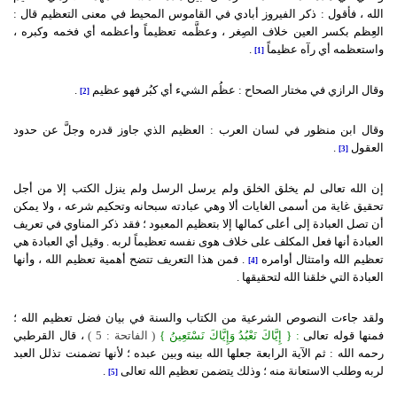
الله ، فأقول :
ذكر الفيروز أبادي في القاموس المحيط في معنى التعظيم قال :
العِظم بكسر العين خلاف الصِغر ، وعظَّمه تعظيماً وأعظمه أي فخمه وكبره ،
واستعظمه أي رآه عظيماً
.
[1]
وقال الرازي في مختار الصحاح : عظُم الشيء أي كبُر فهو عظيم
.
[2]
وقال ابن منظور في لسان العرب : العظيم الذي جاوز قدره وجلَّ عن حدود
العقول
.
[3]
إن الله تعالى لم يخلق الخلق ولم يرسل الرسل ولم ينزل الكتب إلا من أجل
تحقيق غاية من أسمى الغايات ألا وهي عبادته سبحانه وتحكيم شرعه ، ولا يمكن
أن تصل العبادة إلى أعلى كمالها إلا بتعظيم المعبود ؛ فقد ذكر المناوي في تعريف
العبادة أنها فعل المكلف على خلاف هوى نفسه تعظيماً لربه . وقيل أي العبادة هي
تعظيم الله وامتثال أوامره
. فمن هذا التعريف تتضح أهمية تعظيم الله ، وأنها
[4]
العبادة التي خلقنا الله لتحقيقها .
ولقد جاءت النصوص الشرعية من الكتاب والسنة في بيان فضل تعظيم الله ؛
فمنها قوله تعالى
: {
إِيَّاكَ نَعْبُدُ وَإِيَّاكَ نَسْتَعِينُ }
( الفاتحة : 5 )
، قال القرطبي
رحمه الله : ثم الآية الرابعة جعلها الله بينه وبين عبده ؛ لأنها تضمنت تذلل العبد
لربه وطلب الاستعانة منه ؛ وذلك يتضمن تعظيم الله تعالى
.
[5]