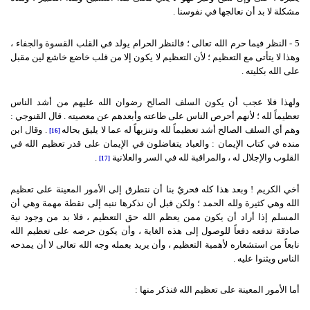
مشكلة لا بد أن نعالجها في نفوسنا .
5 - النظر فيما حرم الله تعالى ؛ فالنظر الحرام يولد في القلب القسوة والجفاء ،
وهذا لا يتأتى مع التعظيم ؛ لأن التعظيم لا يكون إلا من قلب خاضع خاشع لين مقبل
على الله بكليته .
ولهذا فلا عجب أن يكون السلف الصالح رضوان الله عليهم من أشد الناس
تعظيماً لله ؛ لأنهم أحرص الناس على طاعته وأبعدهم عن معصيته . قال القنوجي :
وهم أي السلف الصالح أشد تعظيماً لله وتنزيهاً له عما لا يليق بحاله
. وقال ابن
[16]
منده في كتاب الإيمان : والعباد يتفاضلون في الإيمان على قدر تعظيم الله في
القلوب والإجلال له ، والمراقبة لله في السر والعلانية
.
[17]
أخي الكريم ! وبعد هذا كله فحريٌ بنا أن نتطرق إلى الأمور المعينة على تعظيم
الله وهي كثيرة ولله الحمد ؛ ولكن قبل أن نذكرها ننبه إلى نقطة مهمة وهي أن
المسلم إذا أراد أن يكون ممن يعظم الله حق التعظيم ، فلا بد من وجود نية
صادقة تدفعه دفعاً للوصول إلى هذه الغاية ، وأن يكون حرصه على تعظيم الله
نابعاً من استشعاره لأهمية التعظيم ، وأن يريد بعمله وجه الله تعالى لا أن يمدحه
الناس ويثنوا عليه .
أما الأمور المعينة على تعظيم الله فنذكر منها :