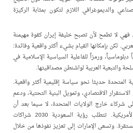
ناعي والديموغرافي اللازم لتكون بمثابة الركيزة
. فهي لا تطمح لأن تصبح خليفة إيران كقوة مهيمنة
لعربي. لكن بإمكانها القيام بشيء أكثر واقعية وفائدة:
 دبلوماسياً، ورمزاً للفاعلية السياسية الإسلامية في
لحة والتبعية العربية لواشنطن مصداقيتها.
ية المتحدة حديثا نحو سياسة إقليمية أكثر واقعية.
لاستقرار الاقتصادي، وتمويل البنية التحتية، ودعم
ى شركاء خارج الولايات المتحدة، لا سيما بعد أن
أظهرت الأزمات المتكررة حدود الحماية الأمريكية. تتطلب رؤية السعودية 2030 شراكات
مستقرة. وتسعى الإمارات إلى تعزيز نفوذها من خلال