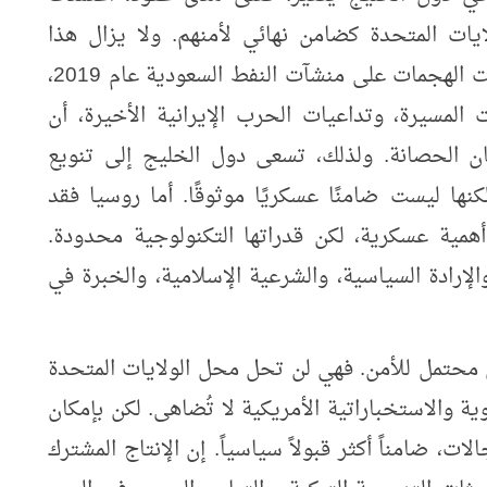
يات المتحدة كضامن نهائي لأمنهم. ولا يزال هذا
الاعتماد مهمًا، ولكنه لم يعد كافيًا. فقد أظهرت الهجمات على منشآت النفط السعودية عام 2019،
المسيرة، وتداعيات الحرب الإيرانية الأخيرة، أن
نان الحصانة. ولذلك، تسعى دول الخليج إلى تنويع
نها ليست ضامنًا عسكريًا موثوقًا. أما روسيا فقد
همية عسكرية، لكن قدراتها التكنولوجية محدودة.
 والإرادة السياسية، والشرعية الإسلامية، والخبرة في
ن محتمل للأمن. فهي لن تحل محل الولايات المتحدة
ية والاستخباراتية الأمريكية لا تُضاهى. لكن بإمكان
ات، ضامناً أكثر قبولاً سياسياً. إن الإنتاج المشترك