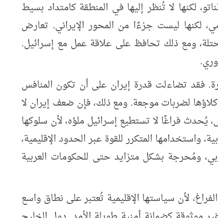
و، لكنها لا تُنظر إليها في المنطقة كامتداد بسيط
مي، لكنها ليست جزءًا من المحور الإيراني. تعارض
حتلة، ومع ذلك تحافظ على علاقة عمل مع إسرائيل.
وري.
ة. فقد تضاءلت قدرة إيران على أن تكون المنافس
كلاؤها لضربات موجعة. ومع ذلك، فإن ضعف إيران لا
، يُحدث فراغًا لا تستطيع إسرائيل ملؤه، لأن سلوكها
ة، واستخدامها المتكرر للقوة عبر الحدود الإقليمية،
ربي، ومُحرجة بشكل متزايد حتى للحكومات العربية
لفراغ، لأن سياستها الإقليمية تُعتبر على نطاق واسع
ر موثوقة كضمانة أمنية طويلة الأمد. دول الخليج