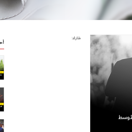
شارك:
أح