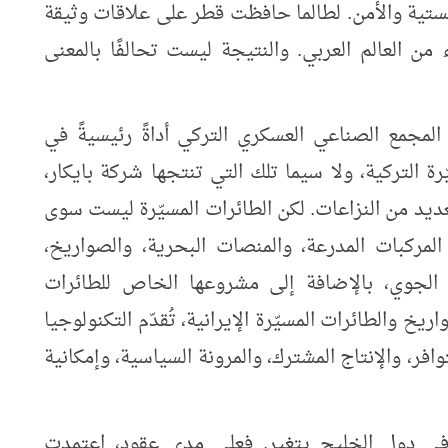
تية والأمن. لطالما حافظت قطر على علاقات وثيقة
 من العالم العربي. والنتيجة ليست تحالفًا بالمعنى
ح المجمع الصناعي العسكري التركي أداةً رئيسيةً في
ة التركية، ولا سيما تلك التي تنتجها شركة بايكار،
العديد من النزاعات. لكن الطائرات المسيّرة ليست سوى
مركبات المدرعة، والمنصات البحرية، والصواريخ،
ع الجوي، بالإضافة إلى مشروعها الخاص للطائرات
ريخ والطائرات المسيّرة الإيرانية، تُقدّم التكنولوجيا
التوافر، والإنتاج المشترك، والمرونة السياسية، وإمكانية
ي دول الخليج يتغير. فعلى مدى عقود، اعتمدت