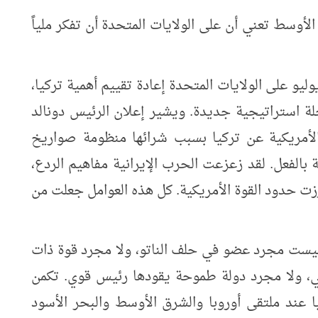
الأوسط تعني أن على الولايات المتحدة أن تفكر ملياً
تّم انعقاد قمة الناتو في أنقرة يومي 7 و8 يوليو على الولايات المتحدة إعادة تقييم أهمية تركيا،
ة استراتيجية جديدة. ويشير إعلان الرئيس دونالد
عقوبات الأمريكية عن تركيا بسبب شرائها منظومة صواريخ
ارية بالفعل. لقد زعزعت الحرب الإيرانية مفاهيم الردع،
برزت حدود القوة الأمريكية. كل هذه العوامل جعلت من
 ليست مجرد عضو في حلف الناتو، ولا مجرد قوة ذات
ي، ولا مجرد دولة طموحة يقودها رئيس قوي. تكمن
يا عند ملتقى أوروبا والشرق الأوسط والبحر الأسود