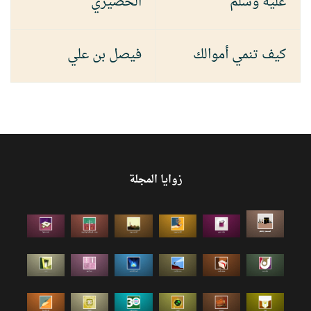
عليه وسلم
الخضيري
كيف تنمي أموالك
فيصل بن علي
زوايا المجلة