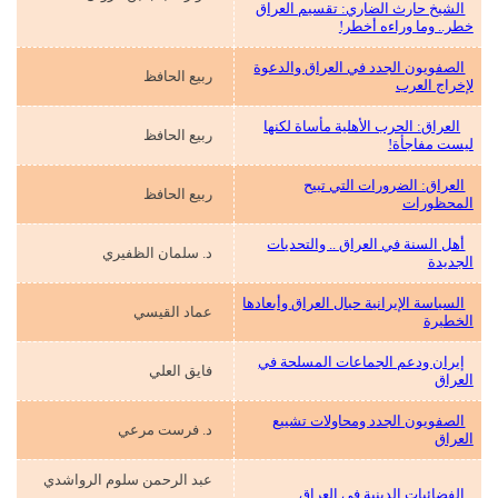
الشيخ حارث الضاري: تقسيم العراق
خطر.. وما وراءه أخطر!
الصفويون الجدد في العراق والدعوة
ربيع الحافظ
لإخراج العرب
العراق: الحرب الأهلية مأساة لكنها
ربيع الحافظ
ليست مفاجأة!
العراق: الضرورات التي تبيح
ربيع الحافظ
المحظورات
أهل السنة في العراق .. والتحديات
د. سلمان الظفيري
الجديدة
السياسة الإيرانية حيال العراق
وأبعادها
عماد القيسي
الخطيرة
إيران ودعم الجماعات المسلحة في
فايق العلي
العراق
الصفويون الجدد ومحاولات تشييع
د. فرست مرعي
العراق
عبد الرحمن سلوم الرواشدي
الفضائيات الدينية في العراق ..