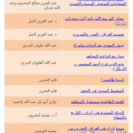
عبد العزيز صالح المحمود وعبد
الفضائيات الشيعية.. الهيمنة والتصدي
الله عدنان
بشائر الهزيمة الأمريكية
آيات وتحديات
د. عبد العزيز كامل
( 2 - 2 )
تقسيم العراق... الضرر والضرورة
د. عبد العزيز كامل
جيش المهدي بعد أحداث سامراء
عبد الله علوان البدري
حوار مع الداعية المجاهد
عبد الله العلوان البدري
نجم الدين فرج أحمد المشهور بـ
(كريكار )
كونوا طائفيين!
قلم التحرير
السقوط المدوي في النجف
قلم التحرير
الفتنة الطائفية ومستقبل المنطقة
مازن أبو بكر عبد الله باحميد
الدولة الصفوية في إيران.. التاريخ
أ. د. محمد أمحزون
والمنهاج
مهمة إيران في العراق: التخريب من
محمد القيسي