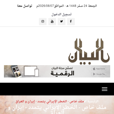
الجمعة 24 صفر 1448 هـ
-
الموافق2026/08/07م
تواصل معنا
تسجيل الدخول
Toggle
navigation
الرئيسية
مـلـف خـاص - الـخـطـر الإيـرانـي يـتـمـدد - إيـران و الـعـراق
مـلـف خـاص - الـخـطـر الإيـرانـي يـتـمـدد - إيـران و
الـعـراق