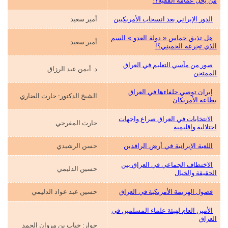
من يحل عمامة الفقيه؟!
الدور الإيراني بعد انسحاب الأمريكيين
أمير سعيد
هل تذيق حماس « دولة العدو » السم
أمير سعيد
الذي تجرعه الخميني؟!
صور من مآسي التعليم في العراق
د. أيمن عبد الرزاق
الممتحن
إيران توصي حلفاءها في العراق
الشيخ الدكتور: حارث الضاري
بطاعة الأمريكان
الانتخابات في العراق صراع واجهات
حارث المفرجي
احتلالية وإقليمية
اللعبة الإيرانية في أرض الرافدين
حسن الرشيدي
الاختطاف الجماعي في العراق بين
حسين الدليمي
الحقيقة والخيال
فصول الهزيمة الأمريكية في العراق
حسين عبد عواد الدليمي
الأمين العام لهيئة علماء المسلمين في
العراق
حوار: خباب بن مروان الحمد