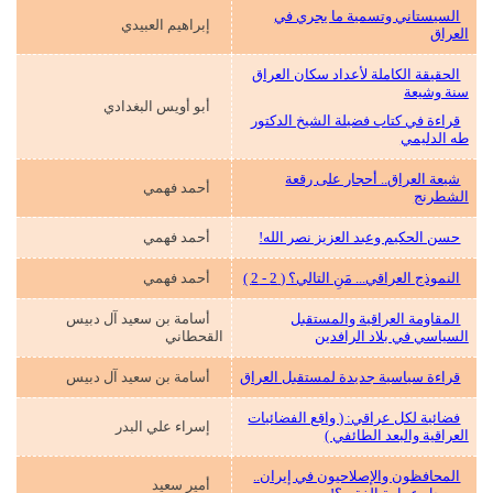
السيستاني وتسمية ما يجري في
إبراهيم العبيدي
العراق
الحقيقة الكاملة لأعداد سكان العراق
سنة وشيعة
أبو أويس البغدادي
قراءة في كتاب فضيلة الشيخ الدكتور
طه الدليمي
شيعة العراق.. أحجار على رقعة
أحمد فهمي
الشطرنج
حسن الحكيم وعبد العزيز نصر الله!
أحمد فهمي
النموذج العراقي... مَنِ التالي؟ ( 2 - 2 )
أحمد فهمي
المقاومة العراقية والمستقبل
أسامة بن سعيد آل دبيس
السياسي في بلاد الرافدين
القحطاني
قراءة سياسية جديدة لمستقبل العراق
أسامة بن سعيد آل دبيس
فضائية لكل عراقي: ( واقع الفضائيات
إسراء علي البدر
العراقية والبعد الطائفي )
المحافظون والإصلاحيون في إيران..
أمير سعيد