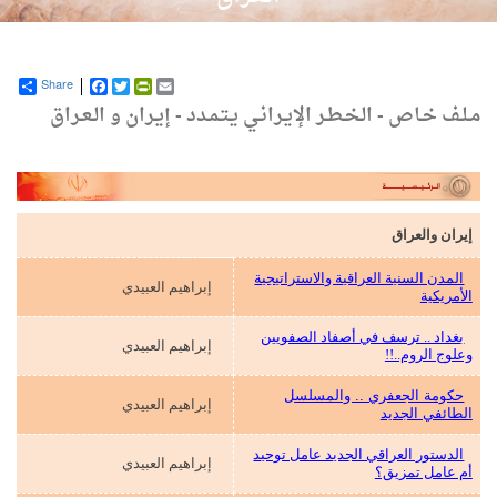
Share
Facebook
PrintFriendly
Twitter
Email
مـلـف خـاص - الـخـطـر الإيـرانـي يـتـمـدد - إيـران و الـعـراق
إيران والعراق
المدن السنية العراقية والاستراتيجية
إبراهيم العبيدي
الأمريكية
بغداد .. ترسف في أصفاد الصفويين
إبراهيم العبيدي
وعلوج الروم..!!
حكومة الجعفري .. والمسلسل
إبراهيم العبيدي
الطائفي الجديد
الدستور العراقي الجديد عامل توحيد
إبراهيم العبيدي
أم عامل تمزيق؟