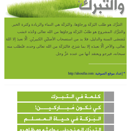
التبَرُّك هو طلب البَرَكَة ورجاؤها، والبَرَكَة هي النماء والزيادة وكثرة الخير.
والتبَرُّك المشروع هو طلبُ البَرَكَة ورجاؤها من الله تعالى وَحْدَه حَسَب
مُقتضَى السنة والدليل، فلا بد من استصحاب الأصليْنِ الكبيريْنِ: ألَّا نعبدَ إلا اللهَ
تعالى، والآخر ألَّا نعبدَه إلا بما شرَع، فالبَرَكَة من الله تعالى وحده، فتُطلب منه
سبحانه، فيرجو ويعتقد أنها من عنده عزَّ وجل
.
* إعداد موقع الصوفية:
http://alsoufia.com