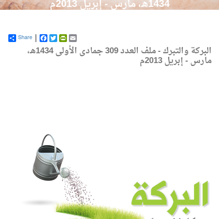
1434هـ، مارس - إبريل 2013م
Share
Facebook
PrintFriendly
Twitter
Email
البركة والتبرك - ملف العدد 309 جمادى الأولى 1434هـ،
مارس - إبريل 2013م