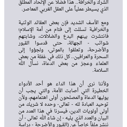
لشرك والخرافة.. هذا فضلاً عن الإلحاد المطلق
لذي يسيطر عملياً على العقل الغربي المعاصر.
مع الأسف الشديد فإن بعض العقائد الوثنية
الخرافية تسللت إلى فئام من أمة الإسلام؛
انتشرت بينهم البدع والضلالات، وشابتهم
وائب - الجهالة، حتى قدسوا القبور
الأضرحة، وتعلقوا بالموتى، ولجؤوا إلى
لسحرة والعرافين.. كل ذلك في غفلة من بعض
لعلماء وعجز من بعض الدعاة، نسأل الله
لسلامة.
لأننا نرى أن هذا الداء هو أحد الأدواء
لخطيرة التي أصابت الأمة، والتي يجب أن
وليها الدعاة والمصلحون أولى اهتمامهم، ولأن
وحيد العبادة لله - تعالى- وحده لا شريك من
ولى أولويات الدين، فيسرنا في هذا العدد من
لبيان والعدد الذي يليه - إن شاء الله تعالى - أن
نشر ملفاً خاصاً عن (القبور والأضرحة - دراسة