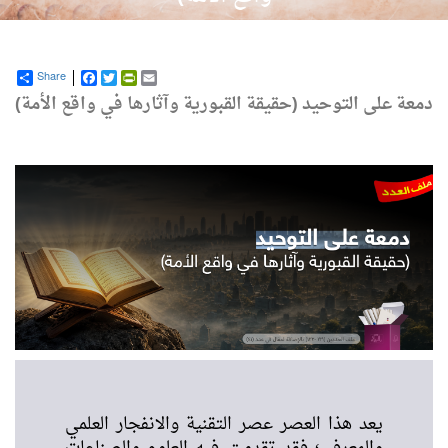
Share
Facebook
PrintFriendly
Twitter
Email
ى التوحيد (حقيقة القبورية وآثارها في واقع الأمة)
عد هذا العصر عصر التقنية والانفجار العلمي