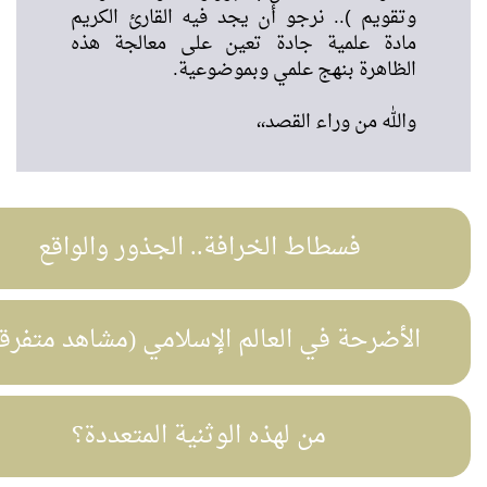
تقويم ).. نرجو أن يجد فيه القارئ الكريم
ادة علمية جادة تعين على معالجة هذه
لظاهرة بنهج علمي وبموضوعية.
الله من وراء القصد،،
فسطاط الخرافة.. الجذور والواقع
لأضرحة في العالم الإسلامي (مشاهد متفرقة)
من لهذه الوثنية المتعددة؟