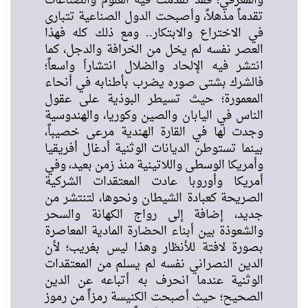
المعرفي؛ فقد تقدمت فيه العلوم والصناعات
قدماً مذهلاً، وأصبحت الدول الصناعية تتبارى
ي الاختراع والابتكار.. ومع ذلك كله فهذا
لعصر نفسه لم يخل من الخرافة والدجل، كما
نتشر فيه الإلحاد والضلال انتشاراَ واسعاً؛
الشرك بشتى صوره يضرب بأطنابه في أنحاء
لمعمورة؛ حيث تسيطر البوذية على عقول
لناس في اليابان والصين وكوريا، والهندوسية
جدت لها في القارة الهندية مرعى خصيباً،
ينما تستوطن الديانات الوثنية أدغال أفريقيا
أمريكا الوسطى واللاتينية منذ زمن بعيد، وفي
مريكا وأوروبا عادت المعتقدات الشركية
لصريحة كعبادة الشيطان ونحوها، لتنتشر من
ديد، إضافة إلى رواج الكهانة والسحر
الشعوذة بين أبناء الحضارة المادية المعاصرة
صورة لافتة للأنظار وهذا ليس بغريب؛ لأن
لدين النصراني نفسه لم يسلم من المعتقدات
لوثنية عندما انحرف به أتباعه عن الدين
لصحيح؛ حيث أصبحت الكنيسة رمزاً من رموز