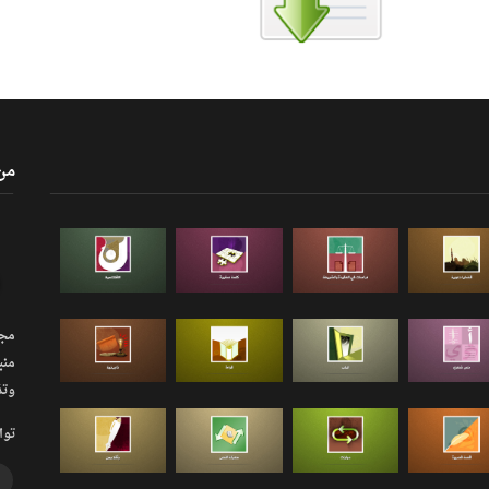
من
مجلة
منب
وتذ
توا