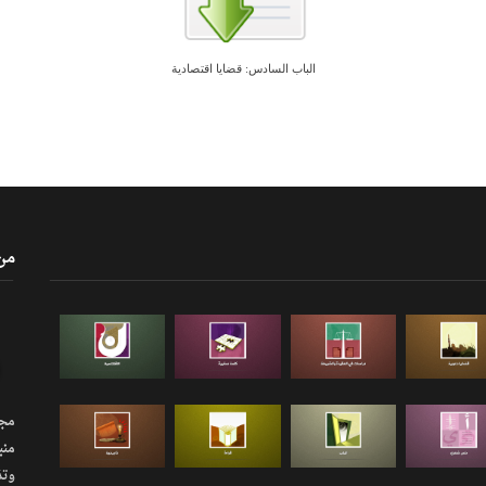
الباب السادس: قضايا اقتصادية
من
مجلة
منب
وتذ